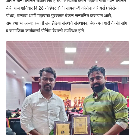
ओगले यांना बेंगलोर येथील लव ईंडिया संस्थेच्या वतीने महात्मा गांधी भवन बेंगलोर
येथे आज शनिवार दि 26 नोव्हेंबर रोजी सायंकाळी कोरोना वारीयर्स (कोरोना
योध्दा) मानाचा आणी महत्वाचा पुरस्कार देऊन सन्मानित करण्यात आले,
समारंभाच्या अध्यक्षस्थानी लव ईंडिया संस्थेचे संस्थापक चेअरमन श्री के सी सींग
व सामाजिक कार्यकर्त्या पौर्णिमा बैरमनी उपस्थित होते,