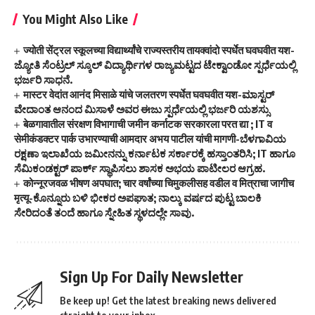
You Might Also Like
ज्योती सेंट्रल स्कूलच्या विद्यार्थ्यांचे राज्यस्तरीय तायक्वांदो स्पर्धेत घवघवीत यश-
ಜ್ಯೋತಿ ಸೆಂಟ್ರಲ್ ಸ್ಕೂಲ್ ವಿದ್ಯಾರ್ಥಿಗಳ ರಾಜ್ಯಮಟ್ಟದ ಟೇಕ್ವಾಂಡೋ ಸ್ಪರ್ಧೆಯಲ್ಲಿ
ಭರ್ಜರಿ ಸಾಧನೆ.
मास्टर वेदांत आनंद मिसाळे यांचे जलतरण स्पर्धेत घवघवीत यश-ಮಾಸ್ಟರ್
ವೇದಾಂತ ಆನಂದ ಮಿಸಾಳೆ ಅವರ ಈಜು ಸ್ಪರ್ಧೆಯಲ್ಲಿ ಭರ್ಜರಿ ಯಶಸ್ಸು
बेळगावातील संरक्षण विभागाची जमीन कर्नाटक सरकारला परत द्या ; IT व
सेमीकंडक्टर पार्क उभारण्याची आमदार अभय पाटील यांची मागणी-ಬೆಳಗಾವಿಯ
ರಕ್ಷಣಾ ಇಲಾಖೆಯ ಜಮೀನನ್ನು ಕರ್ನಾಟಕ ಸರ್ಕಾರಕ್ಕೆ ಹಸ್ತಾಂತರಿಸಿ; IT ಹಾಗೂ
ಸೆಮಿಕಂಡಕ್ಟರ್ ಪಾರ್ಕ್ ಸ್ಥಾಪಿಸಲು ಶಾಸಕ ಅಭಯ ಪಾಟೀಲರ ಆಗ್ರಹ.
कोन्नूरजवळ भीषण अपघात; चार वर्षांच्या चिमुकलीसह वडील व मित्राचा जागीच
मृत्यू-ಕೊನ್ನೂರು ಬಳಿ ಭೀಕರ ಅಪಘಾತ; ನಾಲ್ಕು ವರ್ಷದ ಪುಟ್ಟ ಬಾಲಕಿ
ಸೇರಿದಂತೆ ತಂದೆ ಹಾಗೂ ಸ್ನೇಹಿತ ಸ್ಥಳದಲ್ಲೇ ಸಾವು.
Sign Up For Daily Newsletter
Be keep up! Get the latest breaking news delivered