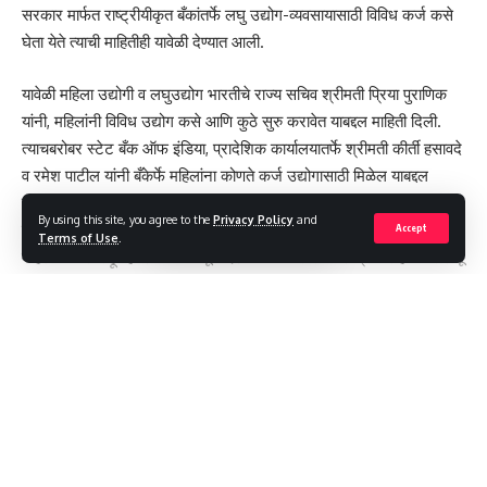
Leave a comment
सरकार मार्फत राष्ट्रीयीकृत बँकांतर्फे लघु उद्योग-व्यवसायासाठी विविध कर्ज कसे
घेता येते त्याची माहितीही यावेळी देण्यात आली.
यावेळी महिला उद्योगी व लघुउद्योग भारतीचे राज्य सचिव श्रीमती प्रिया पुराणिक
यांनी, महिलांनी विविध उद्योग कसे आणि कुठे सुरु करावेत याबद्दल माहिती दिली.
त्याचबरोबर स्टेट बँक ऑफ इंडिया, प्रादेशिक कार्यालयातर्फे श्रीमती कीर्ती हसावदे
व रमेश पाटील यांनी बँकेर्फे महिलांना कोणते कर्ज उद्योगासाठी मिळेल याबद्दल
माहिती दिली.
By using this site, you agree to the
Privacy Policy
and
यानंतर नॅशनल फेडरेशन ऑफ इंडिया वूमन च्या राज्य सचिव प्रमोदा हजारे यांनी,
Accept
Terms of Use
.
महिलांनी घरी राहूनही उद्योजक बनून देशाच्या विकासाला कशाप्रकारे हातभार लावू
शकतात, याबद्दल विचार मांडले.
लेडी लायन्स ग्रुपच्या संस्थापिका समाजसेविका माधुरी जाधव- पाटील यांनी हा
उपक्रम यशस्वी करण्यासाठी विशेष परिश्रम घेतले होते. प्रास्ताविक श्रीमती
Continue Reading
आरती निपाणीकर यांनी केले.