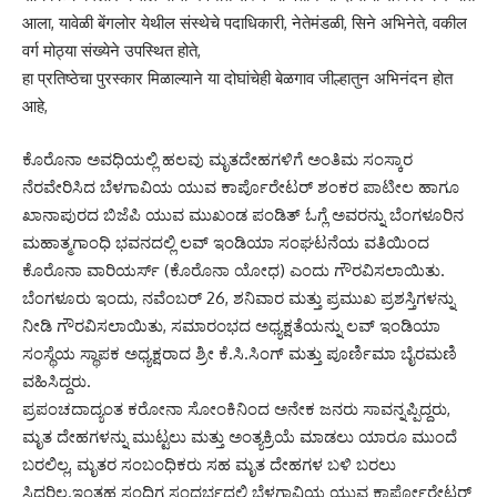
आला, यावेळी बेंगलोर येथील संस्थेचे पदाधिकारी, नेतेमंडळी, सिने अभिनेते, वकील
वर्ग मोठ्या संख्येने उपस्थित होते,
हा प्रतिष्ठेचा पुरस्कार मिळाल्याने या दोघांचेही बेळगाव जील्हातुन अभिनंदन होत
आहे,
ಕೊರೊನಾ ಅವಧಿಯಲ್ಲಿ ಹಲವು ಮೃತದೇಹಗಳಿಗೆ ಅಂತಿಮ ಸಂಸ್ಕಾರ
ನೆರವೇರಿಸಿದ ಬೆಳಗಾವಿಯ ಯುವ ಕಾರ್ಪೊರೇಟರ್ ಶಂಕರ ಪಾಟೀಲ ಹಾಗೂ
ಖಾನಾಪುರದ ಬಿಜೆಪಿ ಯುವ ಮುಖಂಡ ಪಂಡಿತ್ ಓಗ್ಲೆ ಅವರನ್ನು ಬೆಂಗಳೂರಿನ
ಮಹಾತ್ಮಗಾಂಧಿ ಭವನದಲ್ಲಿ ಲವ್ ಇಂಡಿಯಾ ಸಂಘಟನೆಯ ವತಿಯಿಂದ
ಕೊರೊನಾ ವಾರಿಯರ್ಸ್ (ಕೊರೊನಾ ಯೋಧ) ಎಂದು ಗೌರವಿಸಲಾಯಿತು.
ಬೆಂಗಳೂರು ಇಂದು, ನವೆಂಬರ್ 26, ಶನಿವಾರ ಮತ್ತು ಪ್ರಮುಖ ಪ್ರಶಸ್ತಿಗಳನ್ನು
ನೀಡಿ ಗೌರವಿಸಲಾಯಿತು, ಸಮಾರಂಭದ ಅಧ್ಯಕ್ಷತೆಯನ್ನು ಲವ್ ಇಂಡಿಯಾ
ಸಂಸ್ಥೆಯ ಸ್ಥಾಪಕ ಅಧ್ಯಕ್ಷರಾದ ಶ್ರೀ ಕೆ.ಸಿ.ಸಿಂಗ್ ಮತ್ತು ಪೂರ್ಣಿಮಾ ಬೈರಮಣಿ
ವಹಿಸಿದ್ದರು.
ಪ್ರಪಂಚದಾದ್ಯಂತ ಕರೋನಾ ಸೋಂಕಿನಿಂದ ಅನೇಕ ಜನರು ಸಾವನ್ನಪ್ಪಿದ್ದರು,
ಮೃತ ದೇಹಗಳನ್ನು ಮುಟ್ಟಲು ಮತ್ತು ಅಂತ್ಯಕ್ರಿಯೆ ಮಾಡಲು ಯಾರೂ ಮುಂದೆ
ಬರಲಿಲ್ಲ, ಮೃತರ ಸಂಬಂಧಿಕರು ಸಹ ಮೃತ ದೇಹಗಳ ಬಳಿ ಬರಲು
ಸಿದ್ಧರಿಲ್ಲ.ಇಂತಹ ಸಂದಿಗ್ಧ ಸಂದರ್ಭದಲ್ಲಿ ಬೆಳಗಾವಿಯ ಯುವ ಕಾರ್ಪೋರೇಟರ್