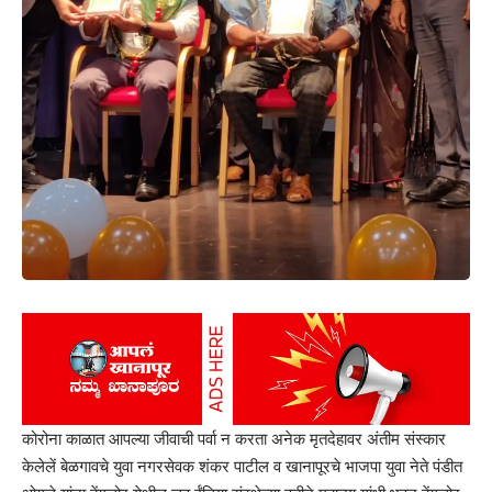
कोरोना काळात आपल्या जीवाची पर्वा न करता अनेक मृतदेहावर अंतीम संस्कार
केलेलें बेळगावचे युवा नगरसेवक शंकर पाटील व खानापूरचे भाजपा युवा नेते पंडीत