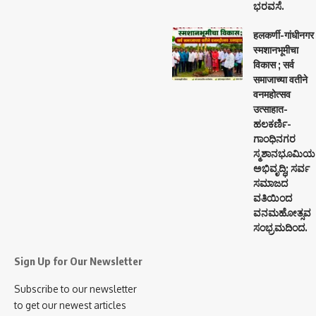
ಭರವಸೆ.
हलकर्णी-गांधीनगर
स्मशानभूमीचा
विकास ; सर्व
समाजाच्या वतीने
वनमहोत्सव
उत्साहात-
ಹಲಕರ್ಣಿ-
ಗಾಂಧಿನಗರ
ಸ್ಮಶಾನಭೂಮಿಯ
ಅಭಿವೃದ್ಧಿ; ಸರ್ವ
ಸಮಾಜದ
ವತಿಯಿಂದ
ವನಮಹೋತ್ಸವ
ಸಂಭ್ರಮದಿಂದ.
Sign Up for Our Newsletter
Subscribe to our newsletter
to get our newest articles