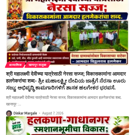
आध्यात्मिक
खानापूर तालुका
श्री महालक्ष्मी देवीच्या यात्रेसाठी नेरसा सज्ज; विकासकामांना आमदार
हलगेकरांचा शब्द- ಶ್ರೀ ಮಹಾಲಕ್ಷ್ಮೀ ದೇವಿಯ ಜಾತ್ರೆಗೆ ನೆರಸಾ ಊರು
ಸಜ್ಜು; ಅಭಿವೃದ್ಧಿ ಕಾಮಗಾರಿಗಳಿಗೆ ಶಾಸಕ ಹಲಗೇಕರ ಭರವಸೆ.
श्री महालक्ष्मी देवीच्या यात्रेसाठी नेरसा सज्ज; विकासकामांना आमदार हलगेकरांचा शब्द.
खानापूर :
…
Dinkar Margale
August 7, 2026