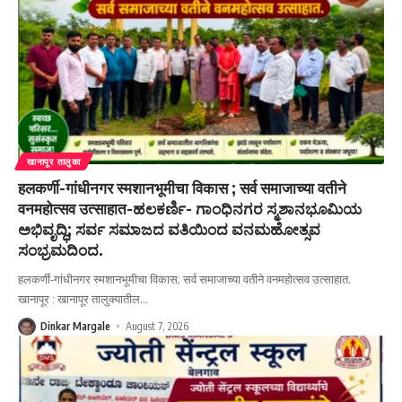
खानापूर तालुका
हलकर्णी-गांधीनगर स्मशानभूमीचा विकास ; सर्व समाजाच्या वतीने
वनमहोत्सव उत्साहात-ಹಲಕರ್ಣಿ- ಗಾಂಧಿನಗರ ಸ್ಮಶಾನಭೂಮಿಯ
ಅಭಿವೃದ್ಧಿ; ಸರ್ವ ಸಮಾಜದ ವತಿಯಿಂದ ವನಮಹೋತ್ಸವ
ಸಂಭ್ರಮದಿಂದ.
हलकर्णी-गांधीनगर स्मशानभूमीचा विकास; सर्व समाजाच्या वतीने वनमहोत्सव उत्साहात.
खानापूर : खानापूर तालुक्यातील
…
Dinkar Margale
August 7, 2026