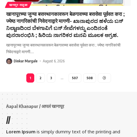
खानापूर तालुका
खानापूरच्या जुन्या बसस्थानकावरून बेळगावच्या बससेवा पूर्ववत करा ;
ज्येष्ठ नागरिकांची निवेदनाद्वारे मागणी- ಖಾನಾಪುರದ ಹಳೆಯ ಬಸ್
ನಿಲ್ದಾಣದಿಂದ ಬೆಳಗಾವಿಗೆ ಬಸ್ ಸೇವೆಗಳನ್ನು ಎಂದಿನಂತೆ
ಪುನರಾರಂಭಿಸಿ ; ಹಿರಿಯ ನಾಗರಿಕರ ಮನವಿ ಮೂಲಕ ಆಗ್ರಹ.
खानापूरच्या जुन्या बसस्थानकावरून बेळगावच्या बससेवा पूर्ववत करा ; ज्येष्ठ नागरिकांची
निवेदनाद्वारे मागणी.
…
Dinkar Margale
August 6, 2026
1
2
3
…
507
508
Aapal Khanapur / आपलं खानापूर
//
Lorem Ipsum
is simply dummy text of the printing and