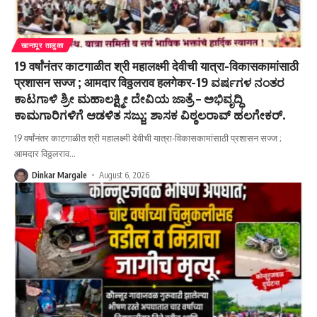
खानापूर तालुका
19 वर्षांनंतर काटगाळीत श्री महालक्ष्मी देवीची यात्रा-विकासकामांसाठी
प्रशासन सज्ज ; आमदार विठ्ठलराव हलगेकर-19 ವರ್ಷಗಳ ನಂತರ
ಕಾಟಗಾಳಿ ಶ್ರೀ ಮಹಾಲಕ್ಷ್ಮೀ ದೇವಿಯ ಜಾತ್ರೆ – ಅಭಿವೃದ್ಧಿ
ಕಾಮಗಾರಿಗಳಿಗೆ ಆಡಳಿತ ಸಜ್ಜು; ಶಾಸಕ ವಿಠ್ಠಲರಾವ್ ಹಲಗೇಕರ್.
19 वर्षांनंतर काटगाळीत श्री महालक्ष्मी देवीची यात्रा-विकासकामांसाठी प्रशासन सज्ज ;
आमदार विठ्ठलराव
…
Dinkar Margale
August 6, 2026