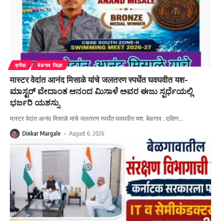
क्रीडा
बेळगाव जिल्हा
मास्टर वेदांत आनंद मिसाळे यांचे जलतरण स्पर्धेत घवघवीत यश-
ಮಾಸ್ಟರ್ ವೇದಾಂತ ಆನಂದ ಮಿಸಾಳೆ ಅವರ ಈಜು ಸ್ಪರ್ಧೆಯಲ್ಲಿ
ಭರ್ಜರಿ ಯಶಸ್ಸು
मास्टर वेदांत आनंद मिसाळे यांचे जलतरण स्पर्धेत घवघवीत यश. बेळगाव ; दक्षिण
…
Dinkar Margale
August 6, 2026