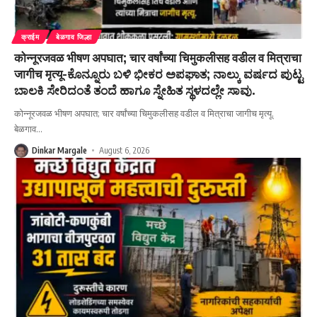
क्राईम
बेळगाव जिल्हा
कोन्नूरजवळ भीषण अपघात; चार वर्षांच्या चिमुकलीसह वडील व मित्राचा
जागीच मृत्यू-ಕೊನ್ನೂರು ಬಳಿ ಭೀಕರ ಅಪಘಾತ; ನಾಲ್ಕು ವರ್ಷದ ಪುಟ್ಟ
ಬಾಲಕಿ ಸೇರಿದಂತೆ ತಂದೆ ಹಾಗೂ ಸ್ನೇಹಿತ ಸ್ಥಳದಲ್ಲೇ ಸಾವು.
कोन्नूरजवळ भीषण अपघात; चार वर्षांच्या चिमुकलीसह वडील व मित्राचा जागीच मृत्यू.
बेळगाव
…
Dinkar Margale
August 6, 2026