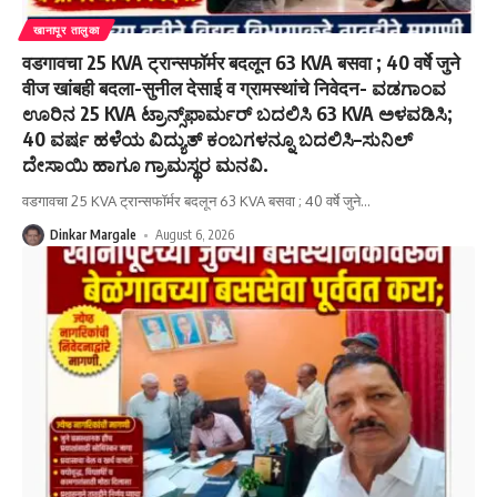
खानापूर तालुका
वडगावचा 25 KVA ट्रान्सफॉर्मर बदलून 63 KVA बसवा ; 40 वर्षे जुने
वीज खांबही बदला-सुनील देसाई व ग्रामस्थांचे निवेदन- ವಡಗಾಂವ
ಊರಿನ 25 KVA ಟ್ರಾನ್ಸ್‌ಫಾರ್ಮರ್ ಬದಲಿಸಿ 63 KVA ಅಳವಡಿಸಿ;
40 ವರ್ಷ ಹಳೆಯ ವಿದ್ಯುತ್ ಕಂಬಗಳನ್ನೂ ಬದಲಿಸಿ–ಸುನಿಲ್
ದೇಸಾಯಿ ಹಾಗೂ ಗ್ರಾಮಸ್ಥರ ಮನವಿ.
वडगावचा 25 KVA ट्रान्सफॉर्मर बदलून 63 KVA बसवा ; 40 वर्षे जुने
…
Dinkar Margale
August 6, 2026