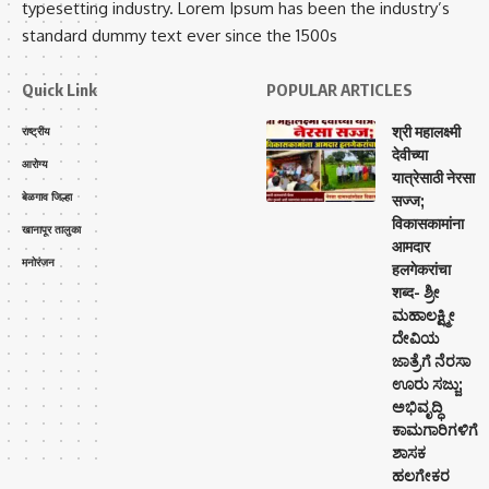
typesetting industry. Lorem Ipsum has been the industry’s
standard dummy text ever since the 1500s
Quick Link
POPULAR ARTICLES
श्री महालक्ष्मी
राष्ट्रीय
देवीच्या
आरोग्य
यात्रेसाठी नेरसा
बेळगाव जिल्हा
सज्ज;
विकासकामांना
खानापूर तालुका
आमदार
मनोरंजन
हलगेकरांचा
शब्द- ಶ್ರೀ
ಮಹಾಲಕ್ಷ್ಮೀ
ದೇವಿಯ
ಜಾತ್ರೆಗೆ ನೆರಸಾ
ಊರು ಸಜ್ಜು;
ಅಭಿವೃದ್ಧಿ
ಕಾಮಗಾರಿಗಳಿಗೆ
ಶಾಸಕ
ಹಲಗೇಕರ