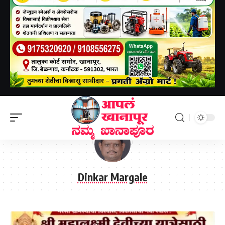
Aapal khanapur
>
Articles by: Dinkar Margale
Dinkar Margale