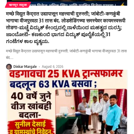
खानापूर तालुका
मच्छे विद्युत केंद्रात उद्यापासून महत्त्वाची दुरुस्ती; जांबोटी-कणकुंबी
भागाचा वीजपुरवठा 31 तास बंद. लोडशेडिंगच्या समस्येवर कायमस्वरूपी
तोडगा-ಮಚ್ಚೆ ವಿದ್ಯುತ್ ಕೇಂದ್ರದಲ್ಲಿ ನಾಳೆಯಿಂದ ಮಹತ್ವದ ದುರಸ್ತಿ;
ಜಾಂಬೋಟಿ– ಕಣಕುಂಬಿ ಭಾಗದ ವಿದ್ಯುತ್ ಪೂರೈಕೆಯಲ್ಲಿ 31
ಗಂಟೆಗಳ ಕಾಲ ವ್ಯತ್ಯಯ.
मच्छे विद्युत केंद्रात उद्यापासून महत्त्वाची दुरुस्ती; जांबोटी-कणकुंबी भागाचा वीजपुरवठा 31 तास
बंद.
…
Dinkar Margale
August 6, 2026