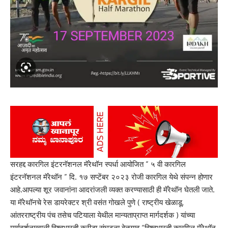
सरहद्द कारगिल इंटरनॅशनल मॅरेथॉन स्पर्धा आयोजित ” ५ वी कारगिल
इंटरनॅशनल मॅरेथॉन ” दि. १७ सप्टेंबर २०२३ रोजी कारगिल येथे संपन्न होणार
आहे.आपल्या शूर जवानांना आदरांजली व्यक्त करण्यासाठी ही मॅरेथॉन घेतली जाते.
या मॅरेथॉनचे रेस डायरेक्टर श्री वसंत गोखले पुणे ( राष्ट्रीय खेळाडू,
आंतरराष्ट्रीय पंच तसेच पटियाला येथील मान्यताप्राप्त मार्गदर्शक ) यांच्या
मार्गदर्शनाखाली विश्वभारती क्रीडा संघटना बेळगाव “विश्वभारती कारगिल मॅरेथॉन