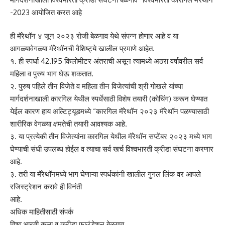
-2023 आयोजित करत आहे
ही मॅरेथॉन ४ जून २०२३ रोजी बेळगाव येथे संपन्न होणार आहे व या
आगळ्यावेगळ्या मॅरेथॉनची वैशिष्ट्ये खालील प्रमाणे आहेत.
१. ही स्पर्धा 42.195 किलोमीटर अंतराची असून त्यामध्ये अठरा वर्षावरील सर्व
महिला व पुरुष भाग घेऊ शकतात.
२. पुरुष पहिले तीन विजेते व महिला तीन विजेत्यांची श्री गोखले यांच्या
मार्गदर्शनाखाली कारगिल येथील स्पर्धेसाठी विशेष तयारी (कोचिंग) करून घेण्यात
येईल कारण हाय अल्टिट्यूडमध्ये “कारगिल मॅरेथॉन २०२३ मॅरेथॉन पळण्यासाठी
शारीरिक वेगळ्या क्षमतेची तयारी आवश्यक आहे.
३. या प्रत्येकी तीन विजेत्यांना कारगिल येथील मॅरेथॉन सप्टेंबर २०२३ मध्ये भाग
घेण्याची संधी उपलब्ध होईल व त्याचा सर्व खर्च विश्वभारती क्रीडा संघटना करणार
आहे.
३. तरी या मॅरेथॉनमध्ये भाग घेणाऱ्या स्पर्धकांनी खालील गुगल लिंक वर आपले
रजिस्ट्रेशन करावे ही विनंती
आहे.
अधिक माहितीसाठी संपर्क
विश्व भारती कला व क्रीडा फाउंडेशन बेळगाव