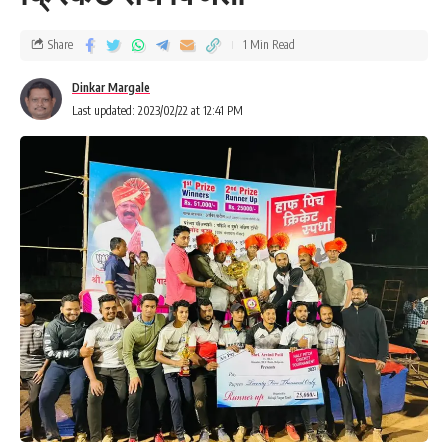
असोसिएशनचे अध्यक्ष तथा ज्येष्ठ प्रशिक्षक थेओफिल लोव यांनी संघ जाहीर केले,
Share
1 Min Read
आमदार लॉरेन्स यांनी सर्व खेळाडूंना शुभेच्छा व्यक्त केल्या असोसिएशनचे सचिव
नवीन रायकर यांनी आभार मानले,
Dinkar Margale
Last updated: 2023/02/22 at 12:41 PM
- Advertisement -
मुलींच्या संघामधून निवड करण्यात आलेली समृद्धी शिवाजी पाटील हि A J D