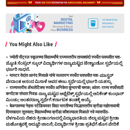
You Might Also Like
ज्योती सेंट्रल स्कूलच्या विद्यार्थ्यांचे राज्यस्तरीय तायक्वांदो स्पर्धेत घवघवीत यश-
ಜ್ಯೋತಿ ಸೆಂಟ್ರಲ್ ಸ್ಕೂಲ್ ವಿದ್ಯಾರ್ಥಿಗಳ ರಾಜ್ಯಮಟ್ಟದ ಟೇಕ್ವಾಂಡೋ ಸ್ಪರ್ಧೆಯಲ್ಲಿ
ಭರ್ಜರಿ ಸಾಧನೆ.
मास्टर वेदांत आनंद मिसाळे यांचे जलतरण स्पर्धेत घवघवीत यश-ಮಾಸ್ಟರ್
ವೇದಾಂತ ಆನಂದ ಮಿಸಾಳೆ ಅವರ ಈಜು ಸ್ಪರ್ಧೆಯಲ್ಲಿ ಭರ್ಜರಿ ಯಶಸ್ಸು
राज्यस्तरीय ॲथलेटिक्स स्पर्धेत अनिकेत कुंभारची चमक; आंतर-राज्य स्पर्धेसाठी
कर्नाटक संघात निवड-ರಾಜ್ಯ ಮಟ್ಟದ ಅಥ್ಲೆಟಿಕ್ಸ್ ಸ್ಪರ್ಧೆಯಲ್ಲಿ ಅನಿಕೇತ್ ಕುಂಭಾರ್
ಮಿಂಚು; ಅಂತರರಾಜ್ಯ ಸ್ಪರ್ಧೆಗೆ ಕರ್ನಾಟಕ ತಂಡಕ್ಕೆ ಆಯ್ಕೆ.
बेळगावच्या नेहरू स्टेडियमवर विद्या भारतीच्या जिल्हास्तरीय क्रीडा महोत्सवाची
दिमाखदार सुरुवात; विद्यार्थ्यांच्या क्रीडा कौशल्याला मिळाले नवे व्यासपीठ-
ಬೆಳಗಾವಿಯ ನೆಹರು ಕ್ರೀಡಾಂಗಣದಲ್ಲಿ ವಿದ್ಯಾಭಾರತಿಯ ಜಿಲ್ಲಾ ಮಟ್ಟದ ಕ್ರೀಡಾ
ಮಹೋತ್ಸವಕ್ಕೆ ಅದ್ಧೂರಿ ಚಾಲನೆ; ವಿದ್ಯಾರ್ಥಿಗಳ ಕ್ರೀಡಾ ಪ್ರತಿಭೆಗೆ ಹೊಸ ವೇದಿಕೆ