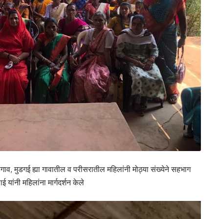
ाव, मुडगई ह्या गावातील व परीसरातील महिलांनी मोठ्या संख्येने सहभाग
ई यांनी महिलांना मार्गदर्शन केले