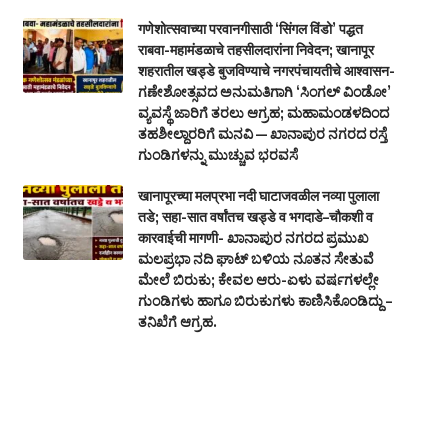
गणेशोत्सवाच्या परवानगीसाठी ‘सिंगल विंडो’ पद्धत
राबवा-महामंडळाचे तहसीलदारांना निवेदन; खानापूर
शहरातील खड्डे बुजविण्याचे नगरपंचायतीचे आश्वासन-
ಗಣೇಶೋತ್ಸವದ ಅನುಮತಿಗಾಗಿ ‘ಸಿಂಗಲ್ ವಿಂಡೋ’
ವ್ಯವಸ್ಥೆ ಜಾರಿಗೆ ತರಲು ಆಗ್ರಹ; ಮಹಾಮಂಡಳದಿಂದ
ತಹಶೀಲ್ದಾರರಿಗೆ ಮನವಿ — ಖಾನಾಪುರ ನಗರದ ರಸ್ತೆ
ಗುಂಡಿಗಳನ್ನು ಮುಚ್ಚುವ ಭರವಸೆ
खानापूरच्या मलप्रभा नदी घाटाजवळील नव्या पुलाला
तडे; सहा-सात वर्षांतच खड्डे व भगदाडे–चौकशी व
कारवाईची मागणी- ಖಾನಾಪುರ ನಗರದ ಪ್ರಮುಖ
ಮಲಪ್ರಭಾ ನದಿ ಘಾಟ್ ಬಳಿಯ ನೂತನ ಸೇತುವೆ
ಮೇಲೆ ಬಿರುಕು; ಕೇವಲ ಆರು-ಏಳು ವರ್ಷಗಳಲ್ಲೇ
ಗುಂಡಿಗಳು ಹಾಗೂ ಬಿರುಕುಗಳು ಕಾಣಿಸಿಕೊಂಡಿದ್ದು –
ತನಿಖೆಗೆ ಆಗ್ರಹ.