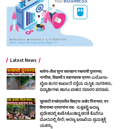
Latest News
बलोगा–लैला शुगर कारखाना रस्त्याची दुरवस्था;
नागरिक, विद्यार्थी व वाहनधारक त्रस्त-ಬಲೋಗಾ–
ಲೈಲಾ ಶುಗರ ಕಾರ್ಖಾನೆ ರಸ್ತೆಯ ದುಸ್ಥಿತಿ; ನಾಗರಿಕರು,
ವಿದ್ಯಾರ್ಥಿಗಳು ಹಾಗೂ ವಾಹನ ಸವಾರರ ಪರದಾಟ.
सुतकटी वनक्षेत्रातील बिबट्या अखेर पिंजऱ्यात; वन
विभागाच्या प्रयत्नांना यश- ಸುತ್ತಕಟ್ಟಿ ಅರಣ್ಯ
ಪ್ರದೇಶದಲ್ಲಿ ಕಾಣಿಸಿಕೊಂಡಿದ್ದ ಚಿರತೆ ಕೊನೆಗೂ
ಬೋನಿನಲ್ಲಿ ಸೇರೆ; ಅರಣ್ಯ ಇಲಾಖೆಯ ಪ್ರಯತ್ನಕ್ಕೆ
ಯಶಸ್ಸು.