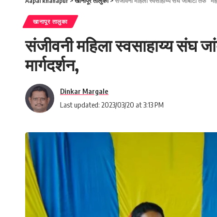
Aapal khanapur
>
खानापूर तालुका
>
संजीवनी महिला स्वसाहाय्य संघ जांबोटी तर्फे “म
खानापूर तालुका
संजीवनी महिला स्वसाहाय्य संघ जां
मार्गदर्शन,
Dinkar Margale
Last updated: 2023/03/20 at 3:13 PM