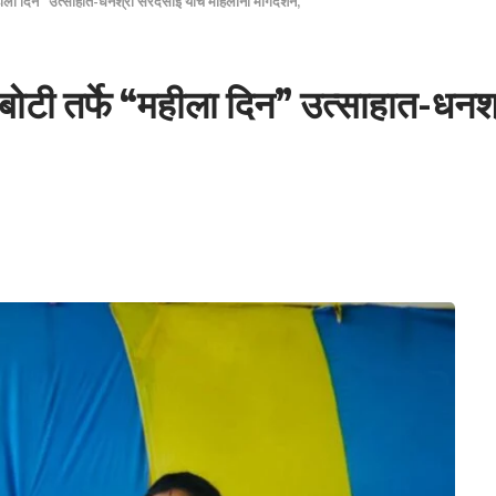
हीला दिन” उत्साहात-धनश्री सरदेसाई यांचे महिलांना मार्गदर्शन,
बोटी तर्फे “महीला दिन” उत्साहात-धनश्