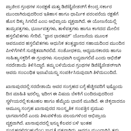
ಪ್ರಾಚೀನ ಗ್ರಂಥಗಳ ಸಂರಕ್ಷಣೆ ಮತ್ತು ಡಿಜಿಟೈಜೇಶನ್‌ಗೆ ಕೇಂದ್ರ ಸರ್ಕಾರ
ಮುಂದಾಗಿರುವುದರಿಂದ ಇತಿಹಾಸ ಹಾಗೂ ಧಾರ್ಮಿಕ ಪರಂಪರೆಯ ರಕ್ಷಣೆಗೆ
ಹೊಸ ದಿಕ್ಕು ಸಿಗಲಿದೆ ಎಂಬ ಅಭಿಪ್ರಾಯ ವ್ಯಕ್ತವಾಗಿದೆ. ಈ ಯೋಜನೆಯಲ್ಲಿ
ತಾಮ್ರಪತ್ರಗಳು, ಭೂರ್ಜಪತ್ರಗಳು, ತಾಳೆಪತ್ರಗಳು ಹಾಗೂ ಕಾಗದದ ಮೇಲಿನ
ಹಸ್ತಲಿಖಿತಗಳು ಸೇರಿವೆ. “ಜ್ಞಾನ ಭಾರತಮ್” ಯೋಜನೆಯ ಮೂಲಕ
ಅಪರೂಪದ ಹಸ್ತಲಿಖಿತಗಳು ಆಧುನಿಕ ತಂತ್ರಜ್ಞಾನದ ಸಹಾಯದಿಂದ ಮುಂದಿನ
ಪೀಳಿಗೆಗಳಿಗೆ ಸುರಕ್ಷಿತವಾಗಿರಲಿವೆ. ಸಂಶೋಧಕರು, ಅಧ್ಯಯನಕಾರರು ಹಾಗೂ
ಸಾಹಿತ್ಯಾಸಕ್ತರಿಗೆ ಈ ಗ್ರಂಥಗಳು ಸುಲಭವಾಗಿ ಲಭ್ಯವಾಗಲಿವೆ ಎಂದು ಅಭಿಜಿತ್
ಸರದೇಶಾಯಿ ತಿಳಿಸಿದ್ದಾರೆ. ತಮ್ಮ ಬಳಿಯಿರುವ ಗ್ರಂಥಗಳ ಡಿಜಿಟೈಜೇಶನ್‌ಗಾಗಿ
ಅವರು ಸಂಬಂಧಿತ ಇಲಾಖೆಯನ್ನು ಸಂಪರ್ಕಿಸಿರುವುದಾಗಿ ತಿಳಿದುಬಂದಿದೆ.
ಖಾನಾಪುರದಲ್ಲಿ ಸರದೇಶಾಯಿ ಅವರ ಸಂಗ್ರಹದ ಬಗ್ಗೆ ಹೆಚ್ಚಿನವರಿಗೆ ಇಷ್ಟೊಂದು
ದಿನ ಮಾಹಿತಿ ಇರಲಿಲ್ಲ. ಇದೀಗ ಈ ವಿಷಯ ಬೆಳಕಿಗೆ ಬಂದಿರುವುದರಿಂದ
ಸ್ಥಳೀಯರಲ್ಲಿ ಕುತೂಹಲ ಹಾಗೂ ಹೆಮ್ಮೆಯ ಭಾವನೆ ಮೂಡಿದೆ. ಈ ಚಿಕ್ಕದಾದರೂ
ಅಮೂಲ್ಯ ಸಂಗ್ರಹ ಖಾನಾಪುರದ ಸಾಂಸ್ಕೃತಿಕ ಸಂಪತ್ತಿನ ಪ್ರಮುಖ
ಭಾಗವಾಗಲಿದೆ ಎಂದು ತಿಳುವಳಿಕೆಯ ವಲಯಗಳಿಂದ ಅಭಿಪ್ರಾಯ
ವ್ಯಕ್ತವಾಗಿದೆ. ಖಾನಾಪುರದಲ್ಲಿ ಇನ್ನೂ ಕೆಲವರ ಬಳಿ ಇಂತಹ
ಸಂಗ್ರಹಗಳಿರಬಹುದೆಂಬ ಸಾಧ್ಯತೆ ವ್ಯಕ್ತವಾಗಿದ್ದು, ಅವರೂ ಮುಂದಾಗಿಸಿ ತಮ್ಮ