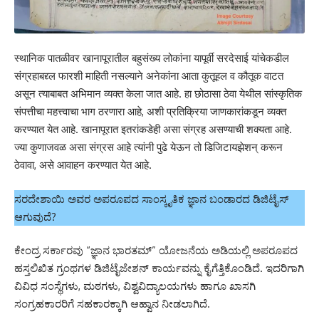
स्थानिक पातळीवर खानापूरातील बहुसंख्य लोकांना यापूर्वी सरदेसाई यांचेकडील
संग्रहाबद्द्ल फारशी माहिती नसल्याने अनेकांना आता कुतूहल व कौतूक वाटत
असून त्याबाबत अभिमान व्यक्त केला जात आहे. हा छोठासा ठेवा येथील सांस्कृतिक
संपत्तीचा महत्त्वाचा भाग ठरणारा आहे, अशी प्रतिक्रिया जाणकारांकडून व्यक्त
करण्यात येत आहे. खानापूरात इतरांकडेही असा संग्रह असण्याची शक्यता आहे.
ज्या कुणाजवळ असा संग्रस आहे त्यांनी पुढे येऊन तो डिजिटायझेशन् करून
ठेवावा, असे आवाहन करण्यात येत आहे.
ಸರದೇಶಾಯಿ ಅವರ ಅಪರೂಪದ ಸಾಂಸ್ಕೃತಿಕ ಜ್ಞಾನ ಬಂಡಾರದ ಡಿಜಿಟೈಸ್
ಆಗುವುದೆ?
ಕೇಂದ್ರ ಸರ್ಕಾರವು “ಜ್ಞಾನ ಭಾರತಮ್” ಯೋಜನೆಯ ಅಡಿಯಲ್ಲಿ ಅಪರೂಪದ
ಹಸ್ತಲಿಖಿತ ಗ್ರಂಥಗಳ ಡಿಜಿಟೈಜೇಶನ್ ಕಾರ್ಯವನ್ನು ಕೈಗೆತ್ತಿಕೊಂಡಿದೆ. ಇದರಿಗಾಗಿ
ವಿವಿಧ ಸಂಸ್ಥೆಗಳು, ಮಠಗಳು, ವಿಶ್ವವಿದ್ಯಾಲಯಗಳು ಹಾಗೂ ಖಾಸಗಿ
ಸಂಗ್ರಹಕಾರರಿಗೆ ಸಹಕಾರಕ್ಕಾಗಿ ಆಹ್ವಾನ ನೀಡಲಾಗಿದೆ.