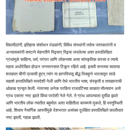
विद्यापीठांनी, इतिहास संशोधन मंडळांनी, विविध संस्थांनी तसेच जाणकारांनी व
अभ्यासकांनी कष्टाने मेहनतीने पिढ्यान् पिढ्या जपलेल्या अशा हस्तलिखित
ग्रंथांमुळे साहित्य, धर्म, परंपरा आणि लोकभाषा असा सांस्कृतिक वारसा व त्याचे
महत्व अधोरेखित होऊन जनमानसात टिकून रहिले आहे. इसवी सनाच्या सातव्या
शतकात चीनी प्रवासी हुएन् त्संग या ज्ञानपिपासू बौद्ध भिक्कुने भारतातून साडे
सहाशे हस्तलिखिते मायदेशी नेली आणि तेथे भारतीय भाषा, संस्कृती व तत्वज्ञानाची
ओळख प्रसृत केली. नंतरच्या अनेक परकिय राजवटिंच्या काळात मौल्यवान असे
ग्रंथ एकतर नष्ट झाले किंवा परदेशी नेले गेले. ते ग्रंथ आपल्याला दुर्मीळ झाले
आणि भारतीय लोक त्यातील बहुमोल अशा माहितीला कायमचे मुकले, हि वस्तुस्थिती
आहे. शिवाय नैसर्गिक आपत्तींमुळे देशभरात असंख्य दुर्लक्षित हस्तलिखिते कालौघात
नष्ट झाली, गहाळ झाली.