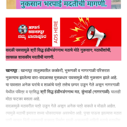
ಮಾಹಿತಿ ತಿಳಿಸಿದೆ.
ಘಟನೆಯ ಮಾಹಿತಿ ದೊರಕುತ್ತಿದ್ದಂತೆ ನಂದಗಡ ಪೊಲೀಸರು ಸ್ಥಳಕ್ಕೆ ಧಾವಿಸಿ
ಪಂಚನಾಮೆ ನಡೆಸಿದ್ದು, ಮುಂದಿನ ತನಿಖೆ ಆರಂಭಿಸಿದ್ದಾರೆ.
वादळी पावसामुळे श्री सिद्ध हंडीभडंगनाथ मठाचे मोठे नुकसान; मठाधीशांची,
तात्काळ शासकीय मदतीची मागणी.
You Might Also Like
खानापूर :
खानापूर तालुक्यातील कक्केरी, भुरूणकी व नागरगाळी परिसरात
निडगलच्या ऐतिहासिक सिद्धेश्वर मंदिरात तोडफोड; धार्मिक तेढ निर्माण करण्याचा
नुकत्याच झालेल्या वारा-वादळासह मुसळधार पावसामुळे मोठे नुकसान झाले आहे.
प्रयत्न? खानापूर तालुक्यात तीव्र संताप- ನಿಡಗಲ್‌ನ ಐತಿಹಾಸಿಕ ಸಿದ್ಧೇಶ್ವರ
या पावसात अनेक घरांचे व शाळांचे पत्रे तसेच छप्पर उडून गेले असून नागरगाळी
ದೇವಸ್ಥಾನ ಧ್ವಂಸ; ಧಾರ್ಮಿಕ ವೈಷಮ್ಯ ಸೃಷ್ಟಿಸುವ ಪ್ರಯತ್ನ? ಖಾನಾಪುರ
येथील पवित्र व प्रसिद्ध
श्री सिद्ध हंडीभडंगनाथ मठ, कुंभार्डा (नागरगाळी)
यालाही
ತಾಲೂಕಿನಲ್ಲಿ ತೀವ್ರ ಆಕ್ರೋಶ.
लोकोळी-जैनकोप्प वारकऱ्यांच्या पंढरपूर भक्तनिवासाच्या स्लॅब कामाला राजवर्धन
मोठा फटका बसला आहे.
अरविंद पाटील यांच्या हस्ते प्रारंभ- ಲೋಕೋಳಿ–ಜೈನಕೊಪ್ಪ ವಾರಕರಿಗಳ
वादळामुळे मठावरील पत्रे उडून गेले असून अनेक पत्रे वाकले व मोडले आहेत.
ಪಂಢರಪುರ ಭಕ್ತನಿವಾಸದ ಸ್ಲ್ಯಾಬ್ ಕಾಮಗಾರಿಗೆ ರಾಜವರ್ಧನ ಅರವಿಂದ
त्यामुळे मठाची इमारत सध्या धोकादायक अवस्थेत आहे. पुन्हा पाऊस झाल्यास मठात
ಪಾಟೀಲ ಅವರಿಂದ ಚಾಲನೆ
पाणी साचून भिंती पडण्याची शक्यता निर्माण झाली असल्याची माहिती मठाचे मठाधीश
गर्लगुंजी व सिंगीनकोप येथील मराठी प्राथमिक शाळांमध्ये युवा समितीच्या वतीने