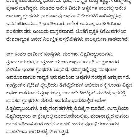
ದೇಶಕ್ಕೆ ಕೊಂಡೊಯ್ದು ಭಾರತೀಯ ಭಾಷೆ, ಸಂಸ್ಕೃತಿ ಮತ್ತು ತತ್ವಜ್ಞಾನವನ್ನು ಅಲ್ಲಿ
ಪ್ರಸಾರ ಮಾಡಿದ್ದನು. ನಂತರದ ಅನೇಕ ವಿದೇಶಿ ಆಳ್ವಿಕೆಗಳ ಕಾಲದಲ್ಲಿ ಅನೇಕ
ಅಮೂಲ್ಯ ಗ್ರಂಥಗಳು ನಾಶವಾದವು ಅಥವಾ ವಿದೇಶಗಳಿಗೆ ಸಾಗಿಸಲ್ಪಟ್ಟವು.
ಇದರ ಪರಿಣಾಮವಾಗಿ ಭಾರತೀಯರು ಅನೇಕ ಅಮೂಲ್ಯ ಮಾಹಿತಿಯಿಂದ
ವಂಚಿತರಾದರು ಎಂಬುದು ವಾಸ್ತವವಾಗಿದೆ. ಜೊತೆಗೆ ಪ್ರಕೃತಿ ವಿಕೋಪಗಳಿಂದ
ದೇಶದಾದ್ಯಂತ ಅನೇಕ ನಿರ್ಲಕ್ಷಿತ ಹಸ್ತಲಿಖಿತಗಳು ಕಾಲಕ್ರಮೇಣ ನಾಶವಾಗಿವೆ.
ಈಗ ಕೇವಲ ಧಾರ್ಮಿಕ ಸಂಸ್ಥೆಗಳು, ಮಠಗಳು, ವಿಶ್ವವಿದ್ಯಾಲಯಗಳು,
ಗ್ರಂಥಾಲಯಗಳು, ಸಂಗ್ರಹಾಲಯಗಳು ಅಥವಾ ಖಾಸಗಿ ಸಂಗ್ರಹಕಾರರ
ಬಳಿಯೇ ಇಂತಹ ಗ್ರಂಥಗಳು ಲಭ್ಯವಿವೆ. ಭವಿಷ್ಯದಲ್ಲಿ ಇವು ಸಂಪೂರ್ಣ
ಅಪರೂಪವಾಗುವ ಸಾಧ್ಯತೆ ಇರುವುದರಿಂದ ಅವುಗಳ ಸಂರಕ್ಷಣೆ ಅಗತ್ಯವಾಗಿದೆ.
ಇಂಗ್ಲೆಂಡ್‌ನ ಬ್ರಿಟಿಷ್ ಲೈಬ್ರರಿಯು ಡಿಜಿಟೈಜೇಶನ್ ಅಭಿಯಾನ ಕೈಗೊಂಡು ವಿಶ್ವದ
ಅನೇಕ ಅಪರೂಪದ ಗ್ರಂಥಗಳನ್ನು ಈಗಾಗಲೇ ಡಿಜಿಟೈಸ್ ಮಾಡಿದೆ; ಇದರಲ್ಲಿ
ಭಾರತದ ಗ್ರಂಥಗಳೂ ಸೇರಿವೆ. ಹಾಗೆಯೇ ಭಾರತದಲ್ಲಿನ ಅನೇಕ
ವಿಶ್ವವಿದ್ಯಾಲಯಗಳು ತಮ್ಮ ಸಂಗ್ರಹಗಳನ್ನು ಡಿಜಿಟೈಸ್ ಮಾಡಿವೆ. ಉಸ್ಮಾನಿಯಾ
ವಿಶ್ವವಿದ್ಯಾಲಯ ಈ ಕ್ಷೇತ್ರದಲ್ಲಿ ಮುಂಚೂಣಿಯಲ್ಲಿತ್ತು. ಮಹಾರಾಷ್ಟ್ರದ ಪುಣೆಯ
ಭಾರತ ಇತಿಹಾಸ ಸಂಶೋಧನ ಮಂಡಳಿ ಹಾಗೂ ಪುರಾಭಿಲೇಖಾಗಾರದ
ದಾಖಲೆಗಳೂ ಈಗ ಡಿಜಿಟೈಸ್ ಆಗುತ್ತಿವೆ.