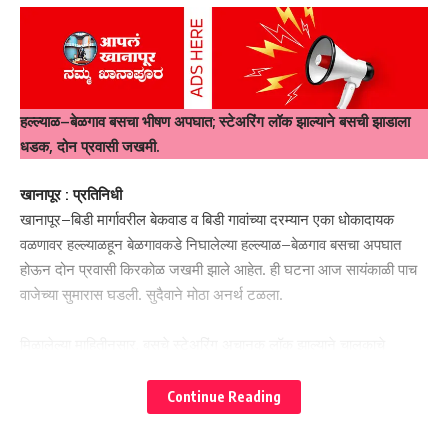
हल्ल्याळ–बेळगाव बसचा भीषण अपघात; स्टेअरिंग लॉक झाल्याने बसची झाडाला
धडक, दोन प्रवासी जखमी.
खानापूर : प्रतिनिधी
खानापूर–बिडी मार्गावरील बेकवाड व बिडी गावांच्या दरम्यान एका धोकादायक
वळणावर हल्ल्याळहून बेळगावकडे निघालेल्या हल्ल्याळ–बेळगाव बसचा अपघात
होऊन दोन प्रवासी किरकोळ जखमी झाले आहेत. ही घटना आज सायंकाळी पाच
वाजेच्या सुमारास घडली. सुदैवाने मोठा अनर्थ टळला.
मिळालेल्या माहितीनुसार, बसचे स्टेअरिंग अचानक लॉक झाल्याने चालकाचे
वाहनावरील नियंत्रण सुटले. त्यामुळे बस रस्त्याच्या डाव्या बाजूने घसरत विरुद्ध
दिशेला जाऊन झाडाला जोरदार धडकली. अपघातावेळी बसमध्ये प्रवासी होते.
Continue Reading
या अपघातात दोन प्रवासी किरकोळ जखमी झाले असून त्यांना तातडीने खानापूर
येथील प्राथमिक आरोग्य केंद्रात उपचारासाठी दाखल करण्यात आले आहे.