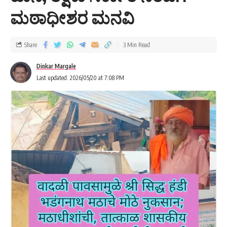
ಮಠಾಧೀಶರ ಮನವಿ
Share
3 Min Read
Dinkar Margale
Last updated: 2026/05/20 at 7:08 PM
ಲಭಿಸಿದ ಮಾಹಿತಿಯ ಪ್ರಕಾರ, ಬಸ್‌ನ ಸ್ಟೇರಿಂಗ್ ಲಾಕ್ ಆಗಿದರಿಂದ ಚಾಲಕನಿಗೆ
ವಾಹನದ ಮೇಲಿನ ನಿಯಂತ್ರಣ ತಪ್ಪಿದೆ. ಪರಿಣಾಮವಾಗಿ ಬಸ್ ರಸ್ತೆ
ಎಡಬದಿಯಿಂದ ಜಾರಿ ಎದುರಿನ ದಿಕ್ಕಿಗೆ ಹೋಗಿ ಮರಕ್ಕೆ ರಭಸದಿಂದ ಡಿಕ್ಕಿ
ಹೊಡೆದಿದೆ. ಅಪಘಾತದ ಸಂದರ್ಭದಲ್ಲಿ ಬಸ್‌ನಲ್ಲಿ ಪ್ರಯಾಣಿಕರು ಇದ್ದರು.
ಈ ಅಪಘಾತದಲ್ಲಿ ಇಬ್ಬರು ಪ್ರಯಾಣಿಕರು ಸಣ್ಣಪುಟ್ಟ ಗಾಯಗೊಂಡಿದ್ದು,
ಅವರನ್ನು ತಕ್ಷಣವೇ ಖಾನಾಪುರದ ಪ್ರಾಥಮಿಕ ಆರೋಗ್ಯ ಕೇಂದ್ರಕ್ಕೆ ಚಿಕಿತ್ಸೆಗಾಗಿ
ದಾಖಲಿಸಲಾಗಿದೆ. ಗಾಯಗೊಂಡವರ ಸ್ಥಿತಿ ಸ್ಥಿರವಾಗಿದೆ ಎಂದು ಪ್ರಾಥಮಿಕ