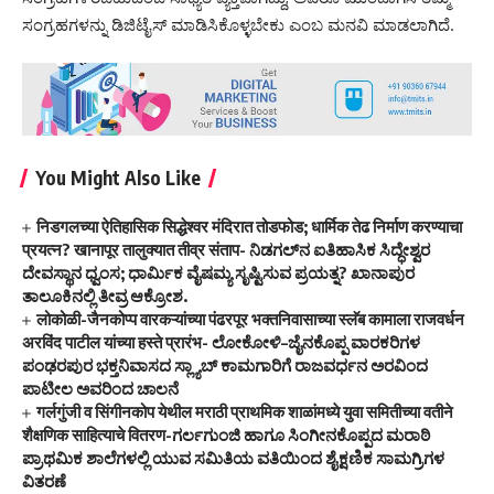
ಸಂಗ್ರಹಗಳನ್ನು ಡಿಜಿಟೈಸ್ ಮಾಡಿಸಿಕೊಳ್ಳಬೇಕು ಎಂಬ ಮನವಿ ಮಾಡಲಾಗಿದೆ.
You Might Also Like
निडगलच्या ऐतिहासिक सिद्धेश्वर मंदिरात तोडफोड; धार्मिक तेढ निर्माण करण्याचा
प्रयत्न? खानापूर तालुक्यात तीव्र संताप- ನಿಡಗಲ್‌ನ ಐತಿಹಾಸಿಕ ಸಿದ್ಧೇಶ್ವರ
ದೇವಸ್ಥಾನ ಧ್ವಂಸ; ಧಾರ್ಮಿಕ ವೈಷಮ್ಯ ಸೃಷ್ಟಿಸುವ ಪ್ರಯತ್ನ? ಖಾನಾಪುರ
ತಾಲೂಕಿನಲ್ಲಿ ತೀವ್ರ ಆಕ್ರೋಶ.
लोकोळी-जैनकोप्प वारकऱ्यांच्या पंढरपूर भक्तनिवासाच्या स्लॅब कामाला राजवर्धन
अरविंद पाटील यांच्या हस्ते प्रारंभ- ಲೋಕೋಳಿ–ಜೈನಕೊಪ್ಪ ವಾರಕರಿಗಳ
ಪಂಢರಪುರ ಭಕ್ತನಿವಾಸದ ಸ್ಲ್ಯಾಬ್ ಕಾಮಗಾರಿಗೆ ರಾಜವರ್ಧನ ಅರವಿಂದ
ಪಾಟೀಲ ಅವರಿಂದ ಚಾಲನೆ
गर्लगुंजी व सिंगीनकोप येथील मराठी प्राथमिक शाळांमध्ये युवा समितीच्या वतीने
शैक्षणिक साहित्याचे वितरण-ಗರ್ಲಗುಂಜಿ ಹಾಗೂ ಸಿಂಗೀನಕೊಪ್ಪದ ಮರಾಠಿ
ಪ್ರಾಥಮಿಕ ಶಾಲೆಗಳಲ್ಲಿ ಯುವ ಸಮಿತಿಯ ವತಿಯಿಂದ ಶೈಕ್ಷಣಿಕ ಸಾಮಗ್ರಿಗಳ
ವಿತರಣೆ