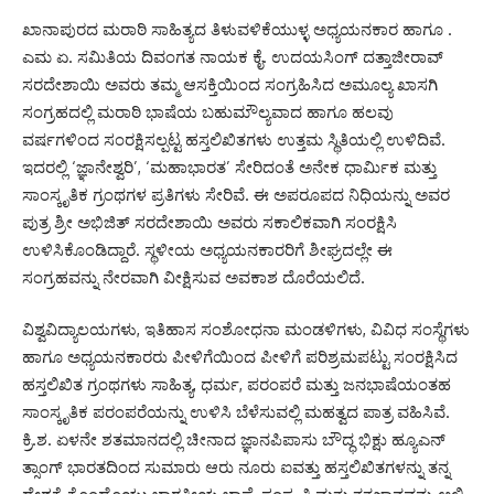
ಖಾನಾಪುರದ ಮರಾಠಿ ಸಾಹಿತ್ಯದ ತಿಳುವಳಿಕೆಯುಳ್ಳ ಅಧ್ಯಯನಕಾರ ಹಾಗೂ .
ಎಮ ಏ. ಸಮಿತಿಯ ದಿವಂಗತ ನಾಯಕ ಕೈ. ಉದಯಸಿಂಗ್ ದತ್ತಾಜೀರಾವ್
ಸರದೇಶಾಯಿ ಅವರು ತಮ್ಮ ಆಸಕ್ತಿಯಿಂದ ಸಂಗ್ರಹಿಸಿದ ಅಮೂಲ್ಯ ಖಾಸಗಿ
ಸಂಗ್ರಹದಲ್ಲಿ ಮರಾಠಿ ಭಾಷೆಯ ಬಹುಮೌಲ್ಯವಾದ ಹಾಗೂ ಹಲವು
ವರ್ಷಗಳಿಂದ ಸಂರಕ್ಷಿಸಲ್ಪಟ್ಟ ಹಸ್ತಲಿಖಿತಗಳು ಉತ್ತಮ ಸ್ಥಿತಿಯಲ್ಲಿ ಉಳಿದಿವೆ.
ಇದರಲ್ಲಿ ‘ಜ್ಞಾನೇಶ್ವರಿ’, ‘ಮಹಾಭಾರತ’ ಸೇರಿದಂತೆ ಅನೇಕ ಧಾರ್ಮಿಕ ಮತ್ತು
ಸಾಂಸ್ಕೃತಿಕ ಗ್ರಂಥಗಳ ಪ್ರತಿಗಳು ಸೇರಿವೆ. ಈ ಅಪರೂಪದ ನಿಧಿಯನ್ನು ಅವರ
ಪುತ್ರ ಶ್ರೀ ಅಭಿಜಿತ್ ಸರದೇಶಾಯಿ ಅವರು ಸಕಾಲಿಕವಾಗಿ ಸಂರಕ್ಷಿಸಿ
ಉಳಿಸಿಕೊಂಡಿದ್ದಾರೆ. ಸ್ಥಳೀಯ ಅಧ್ಯಯನಕಾರರಿಗೆ ಶೀಘ್ರದಲ್ಲೇ ಈ
ಸಂಗ್ರಹವನ್ನು ನೇರವಾಗಿ ವೀಕ್ಷಿಸುವ ಅವಕಾಶ ದೊರೆಯಲಿದೆ.
ವಿಶ್ವವಿದ್ಯಾಲಯಗಳು, ಇತಿಹಾಸ ಸಂಶೋಧನಾ ಮಂಡಳಿಗಳು, ವಿವಿಧ ಸಂಸ್ಥೆಗಳು
ಹಾಗೂ ಅಧ್ಯಯನಕಾರರು ಪೀಳಿಗೆಯಿಂದ ಪೀಳಿಗೆ ಪರಿಶ್ರಮಪಟ್ಟು ಸಂರಕ್ಷಿಸಿದ
ಹಸ್ತಲಿಖಿತ ಗ್ರಂಥಗಳು ಸಾಹಿತ್ಯ, ಧರ್ಮ, ಪರಂಪರೆ ಮತ್ತು ಜನಭಾಷೆಯಂತಹ
ಸಾಂಸ್ಕೃತಿಕ ಪರಂಪರೆಯನ್ನು ಉಳಿಸಿ ಬೆಳೆಸುವಲ್ಲಿ ಮಹತ್ವದ ಪಾತ್ರ ವಹಿಸಿವೆ.
ಕ್ರಿ.ಶ. ಏಳನೇ ಶತಮಾನದಲ್ಲಿ ಚೀನಾದ ಜ್ಞಾನಪಿಪಾಸು ಬೌದ್ಧ ಭಿಕ್ಷು ಹ್ಯೂಎನ್
ತ್ಸಾಂಗ್ ಭಾರತದಿಂದ ಸುಮಾರು ಆರು ನೂರು ಐವತ್ತು ಹಸ್ತಲಿಖಿತಗಳನ್ನು ತನ್ನ