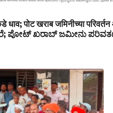
पोट खराब जमिनीच्या परिवर्तन अर्जाला विरोध-ಹೋನಕಲ್ ಗ್ರಾಮಸ್ಥರಿಂದ ತಹಶೀಲ್ದಾರರ ಮೊರೆ; ಪೋಟ
कडे धाव; पोट खराब जमिनीच्या परिवर
ರೆ; ಪೋಟ್ ಖರಾಬ್ ಜಮೀನು ಪರಿವರ್ತನ