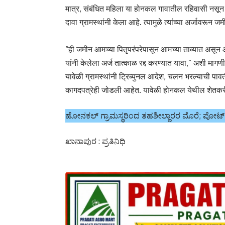
मात्र, संबंधित महिला या होनकल गावातील रहिवासी नसून 
दावा ग्रामस्थांनी केला आहे. त्यामुळे त्यांच्या अर्जावरून 
“ही जमीन आमच्या पितृपरंपरेपासून आमच्या ताब्यात असून आ
यांनी केलेला अर्ज तात्काळ रद्द करण्यात यावा,” अशी मागण
यावेळी ग्रामस्थांनी ट्रिब्युनल आदेश, चलन भरल्याची प
कागदपत्रेही जोडली आहेत. यावेळी होनकल येथील शेतकरी म
ಹೋನಕಲ್ ಗ್ರಾಮಸ್ಥರಿಂದ ತಹಶೀಲ್ದಾರರ ಮೊರೆ; ಪೋಟ್ 
ಖಾನಾಪುರ : ಪ್ರತಿನಿಧಿ