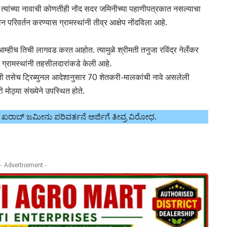
त्यांच्या नावाची कोणतीही नोंद सदर जमिनीच्या पहाणीपत्रकात नसल्याचा
जमीन परिवर्तन करण्यास ग्रामस्थांनी तीव्र आक्षेप नोंदविला आहे.
म्हीच तिची लागवड करत आहोत. त्यामुळे श्रीमती तनुजा रविंद्र नेर्लेकर
ी ग्रामस्थांनी तहसीलदारांकडे केली आहे.
ावती तसेच ट्रिब्युनल आदेशानुसार 70 शेतकरी-मालकांची नावे असलेली
ोठ्या संख्येने उपस्थित होते.
ಖರಾಬ್ ಜಮೀನು ಪರಿವರ್ತನೆ ಅರ್ಜಿಗೆ ತೀವ್ರ ವಿರೋಧ.
- Advertisement -