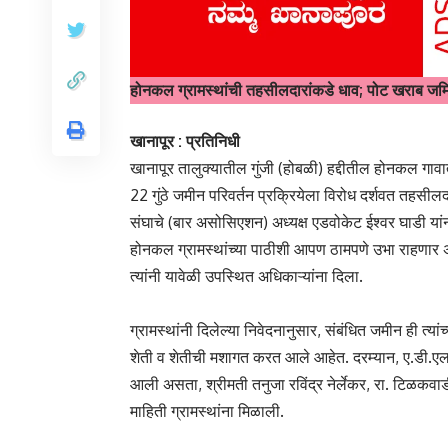
होनकल ग्रामस्थांची तहसीलदारांकडे धाव; पोट खराब जमिनी
खानापूर : प्रतिनिधी
खानापूर तालुक्यातील गुंजी (होबळी) हद्दीतील होनकल गावा
22 गुंठे जमीन परिवर्तन प्रक्रियेला विरोध दर्शवत तहसीलद
संघाचे (बार असोसिएशन) अध्यक्ष एडवोकेट ईश्वर घाडी यां
होनकल ग्रामस्थांच्या पाठीशी आपण ठामपणे उभा राहणार 
त्यांनी यावेळी उपस्थित अधिकाऱ्यांना दिला.
ग्रामस्थांनी दिलेल्या निवेदनानुसार, संबंधित जमीन ही त्
शेती व शेतीची मशागत करत आले आहेत. दरम्यान, ए.डी.एल
आली असता, श्रीमती तनुजा रविंद्र नेर्लेकर, रा. टिळकवाडी-
माहिती ग्रामस्थांना मिळाली.