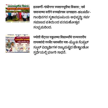
हलकर्णी-गांधीनगर स्मशानभूमीचा विकास ; सर्व
समाजाच्या वतीने वनमहोत्सव उत्साहात-ಹಲಕರ್ಣಿ-
ಗಾಂಧಿನಗರ ಸ್ಮಶಾನಭೂಮಿಯ ಅಭಿವೃದ್ಧಿ; ಸರ್ವ
ಸಮಾಜದ ವತಿಯಿಂದ ವನಮಹೋತ್ಸವ
ಸಂಭ್ರಮದಿಂದ.
ज्योती सेंट्रल स्कूलच्या विद्यार्थ्यांचे राज्यस्तरीय
तायक्वांदो स्पर्धेत घवघवीत यश-ಜ್ಯೋತಿ ಸೆಂಟ್ರಲ್
ಸ್ಕೂಲ್ ವಿದ್ಯಾರ್ಥಿಗಳ ರಾಜ್ಯಮಟ್ಟದ ಟೇಕ್ವಾಂಡೋ
ಸ್ಪರ್ಧೆಯಲ್ಲಿ ಭರ್ಜರಿ ಸಾಧನೆ.