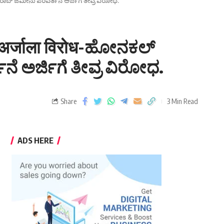
್ ಖರಾಬ್ ಜಮೀನು ಪರಿವರ್ತನೆ ಅರ್ಜಿಗೆ ತೀವ್ರ ವಿರೋಧ.
्तन अर्जाला विरोध-ಹೋನಕಲ್
ೆ ಅರ್ಜಿಗೆ ತೀವ್ರ ವಿರೋಧ.
Share
3 Min Read
ADS HERE