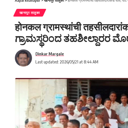
Aapal khanapur
>
खानापूर तालुका
>
होनकल ग्रामस्थांची तहसीलदारांकडे धाव; 
खानापूर तालुका
होनकल ग्रामस्थांची तहसीलदारां
ಗ್ರಾಮಸ್ಥರಿಂದ ತಹಶೀಲ್ದಾರರ ಮೊ
Dinkar Margale
Last updated: 2026/05/21 at 8:44 AM