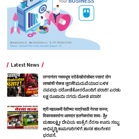
Latest News
लग्नानंतर नववधूच दरोडेखोरांसोबत पसार! दोन
लाखांची रोकड लुटली!ಮದುವೆಯಾದ ಬಳಿಕ
ನವವಧು ದರೋಡೆಕೋರರೊಂದಿಗೆ ಪರಾರಿ! ಎರಡು
ಲಕ್ಷ ರೂಪಾಯಿ ನಗದು ದೋಚಿ ಪರಾರಿ!
श्री महालक्ष्मी देवीच्या यात्रेसाठी नेरसा सज्ज;
विकासकामांना आमदार हलगेकरांचा शब्द- ಶ್ರೀ
ಮಹಾಲಕ್ಷ್ಮೀ ದೇವಿಯ ಜಾತ್ರೆಗೆ ನೆರಸಾ ಊರು ಸಜ್ಜು;
ಅಭಿವೃದ್ಧಿ ಕಾಮಗಾರಿಗಳಿಗೆ ಶಾಸಕ ಹಲಗೇಕರ
ಭರವಸೆ.