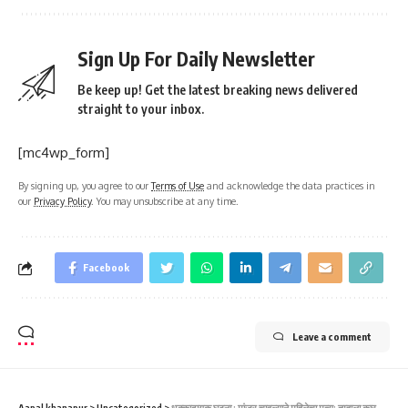
Sign Up For Daily Newsletter
Be keep up! Get the latest breaking news delivered
straight to your inbox.
[mc4wp_form]
By signing up, you agree to our
Terms of Use
and acknowledge the data practices in
our
Privacy Policy
. You may unsubscribe at any time.
Facebook
Leave a comment
Aapal khanapur
>
Uncategorized
>
धक्कादायक घटना : मांजर चावल्याने महिलेचा मृत्यू; तुम्हाला कारण माहीत आहे का?-ಅಚ್ಚರಿ ಘಟನೆ: ಬೆಕ್ಕು ಕಚ್ಚಿ ಮಹಿಳೆ ಸಾವು; ಕಾರಣವೇನು ಗೊತ್ತೇ?