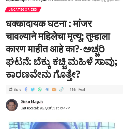
UNCATEGORIZED
धक्कादायक घटना : मांजर
चावल्याने महिलेचा मृत्यू; तुम्हाला
कारण माहीत आहे का?-ಅಚ್ಚರಿ
ಘಟನೆ: ಬೆಕ್ಕು ಕಚ್ಚಿ ಮಹಿಳೆ ಸಾವು;
ಕಾರಣವೇನು ಗೊತ್ತೇ?
Share
1 Min Read
Dinkar Margale
Last updated: 2024/08/09 at 7:47 PM