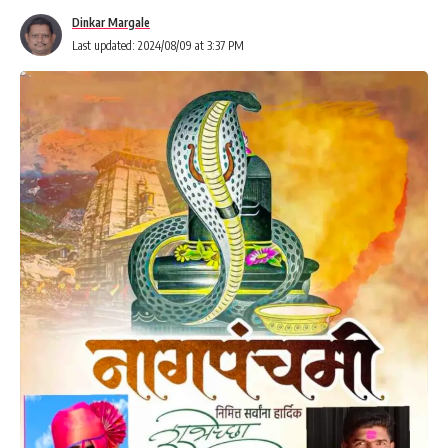
ಘಟನೆ ನಡೆದಿದೆ.
Dinkar Margale
Last updated: 2024/08/09 at 3:37 PM
ಅಚ್ಚರಿ ಎನಿಸಿದರೂ ನಿಜ. ಶಿವಮೊಗ್ಗ ಜಿಲ್ಲೆಯ ಶಿಕಾರಿಪುರ ತಾಲೂಕಿನ
ತರಲಘಟ್ಟದಲ್ಲಿ ಈ ದುರಂತ ಸಂಭವಿಸಿದೆ. ಗಂಗೀಬಾಯಿ (50) ಬೆಕ್ಕು ಕಚ್ಚಿದ
ಪರಿಣಾಮ ಸಾವನ್ನಪ್ಪಿರುವ ಮಹಿಳೆ.
- Advertisement -