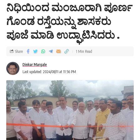
ನಿಧಿಯಿಂದ ಮಂಜೂರಾಗಿ ಪೂರ್ಣ
ಗೊಂಡ ರಸ್ತೆಯನ್ನು ಶಾಸಕರು
ಪೂಜೆ ಮಾಡಿ ಉದ್ಘಾಟಿಸಿದರು .
Share
1 Min Read
Dinkar Margale
Last updated: 2024/08/11 at 11:56 PM