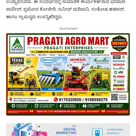
ಉದ್ಘಾಟಿಸಿದರು. ಈ ಸಂದರ್ಭದಲ್ಲಿ ಸಾಮಾಜಿಕ ಕಾರ್ಯಕರ್ತರಾದ ಭರಮಣಿ
ಪಾಟೀಲ್, ಪ್ರಮೋದ ಕೋಚೇರಿ, ಸುನೀಲ್ ಮದಿಮನಿ, ಸಂತೋಷ ಹಡಪದ್,
ಹಾಗೂ ಗ್ರಾಮಸ್ಥರು ಉಪಸ್ಥಿತರಿದ್ದರು.
- Advertisement -