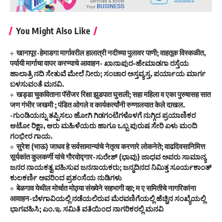
You Might Also Like
खानापूर-हेमाडगा मार्गावरील हालात्री नदीच्या पुलावर पाणी; वाहतूक विस्कळीत,
पर्यायी मार्गाचा वापर करण्याचे आवाहन- ಖಾನಾಪುರ–ಹೇಮಾಡಗಾ ರಸ್ತೆಯ
ಹಾಲಾತ್ರಿ ನದಿ ಸೇತುವೆ ಮೇಲೆ ನೀರು; ಸಂಚಾರ ಅಸ್ತವ್ಯಸ್ತ, ಪರ್ಯಾಯ ಮಾರ್ಗ
ಬಳಸುವಂತೆ ಮನವಿ.
खड्डा चुकविताना पॅसेंजर रिक्षा झुडपात घुसली; सहा महिला व एका पुरुषासह सात
जण गंभीर जखमी ; पंडित ओगले व कार्यकर्त्यांनी रुग्णालयात केले दाखल.
-ಗುಂಡಿಯನ್ನು ತಪ್ಪಿಸಲು ಹೋಗಿ ಗಿಡಗಂಟಿಗಳೊಳಗೆ ನುಗ್ಗಿದ ಪ್ರಯಾಣಿಕರ
ಆಟೋ ರಿಕ್ಷಾ, ಆರು ಮಹಿಳೆಯರು ಹಾಗೂ ಒಬ್ಬ ಪುರುಷ ಸೇರಿ ಏಳು ಮಂದಿ
ಗಂಭೀರ ಗಾಯ.
सुरेश (भाऊ) जाधव हे सर्वसामान्यांचे नेतृत्व करणारे लोकनेते; वाढदिवसानिमित्त
सूर्यकांत कुलकर्णी यांचे गौरवोद्गार-ಸುರೇಶ್ (ಭಾವು) ಜಾಧವ ಅವರು ಸಾಮಾನ್ಯ
ಜನರ ನಾಯಕತ್ವ ವಹಿಸುವ ಜನನಾಯಕರು; ಜನ್ಮದಿನದ ನಿಮಿತ್ತ ಸೂರ್ಯಕಾಂತ್
ಕುಲಕರ್ಣಿ ಅವರಿಂದ ಪ್ರಶಂಸೆಯ ನುಡಿಗಳು
बेळगाव येथील मोर्चात मोठ्या संख्येने सहभागी व्हा; म ए समितीचे नागरिकांना
आवाहन-ಬೆಳಗಾವಿಯಲ್ಲಿ ನಡೆಯಲಿರುವ ಮೆರವಣಿಗೆಯಲ್ಲಿ ಹೆಚ್ಚಿನ ಸಂಖ್ಯೆಯಲ್ಲಿ
ಭಾಗವಹಿಸಿ; ಎಂ.ಇ. ಸಮಿತಿ ವತಿಯಿಂದ ನಾಗರಿಕರಲ್ಲಿ ಮನವಿ