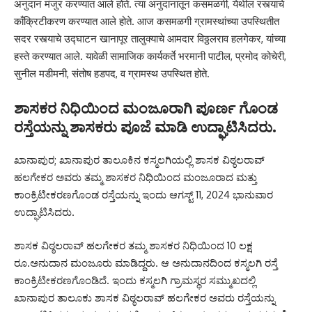
अनुदान मंजुर करण्यात आले होते. त्या अनुदानातून कसमळगी, येथील रस्त्याचे
काँक्रिटीकरण करण्यात आले होते. आज कसमळगी ग्रामस्थांच्या उपस्थितीत
सदर रस्त्याचे उद्घाटन खानापूर तालुक्याचे आमदार विठ्ठलराव हलगेकर, यांच्या
हस्ते करण्यात आले. यावेळी सामाजिक कार्यकर्ते भरमानी पाटील, प्रमोद कोचेरी,
सुनील मडीमनी, संतोष हडपद, व ग्रामस्थ उपस्थित होते.
ಶಾಸಕರ ನಿಧಿಯಿಂದ ಮಂಜೂರಾಗಿ ಪೂರ್ಣ ಗೊಂಡ
ರಸ್ತೆಯನ್ನು ಶಾಸಕರು ಪೂಜೆ ಮಾಡಿ ಉದ್ಘಾಟಿಸಿದರು.
ಖಾನಾಪುರ; ಖಾನಾಪುರ ತಾಲೂಕಿನ ಕಸ್ಮಲಗಿಯಲ್ಲಿ ಶಾಸಕ ವಿಠ್ಠಲರಾವ್
ಹಲಗೇಕರ ಅವರು ತಮ್ಮ ಶಾಸಕರ ನಿಧಿಯಿಂದ ಮಂಜೂರಾದ ಮತ್ತು
ಕಾಂಕ್ರಿಟೀಕರಣಗೊಂಡ ರಸ್ತೆಯನ್ನು ಇಂದು ಆಗಸ್ಟ್ 11, 2024 ಭಾನುವಾರ
ಉದ್ಘಾಟಿಸಿದರು.
ಶಾಸಕ ವಿಠ್ಠಲರಾವ್ ಹಲಗೇಕರ ತಮ್ಮ ಶಾಸಕರ ನಿಧಿಯಿಂದ 10 ಲಕ್ಷ
ರೂ.ಅನುದಾನ ಮಂಜೂರು ಮಾಡಿದ್ದರು. ಆ ಅನುದಾನದಿಂದ ಕಸ್ಮಲಗಿ ರಸ್ತೆ
ಕಾಂಕ್ರಿಟೀಕರಣಗೊಂಡಿದೆ. ಇಂದು ಕಸ್ಮಲಗಿ ಗ್ರಾಮಸ್ಥರ ಸಮ್ಮುಖದಲ್ಲಿ
ಖಾನಾಪುರ ತಾಲೂಕು ಶಾಸಕ ವಿಠ್ಠಲರಾವ್ ಹಲಗೇಕರ ಅವರು ರಸ್ತೆಯನ್ನು