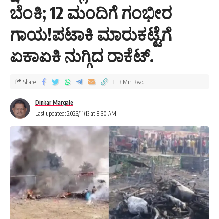
ಬೆಂಕಿ; 12 ಮಂದಿಗೆ ಗಂಭೀರ
ಗಾಯ!ಪಟಾಕಿ ಮಾರುಕಟ್ಟೆಗೆ
ಏಕಾಏಕಿ ನುಗ್ಗಿದ ರಾಕೆಟ್.
Share
3 Min Read
Dinkar Margale
Last updated: 2023/11/13 at 8:30 AM