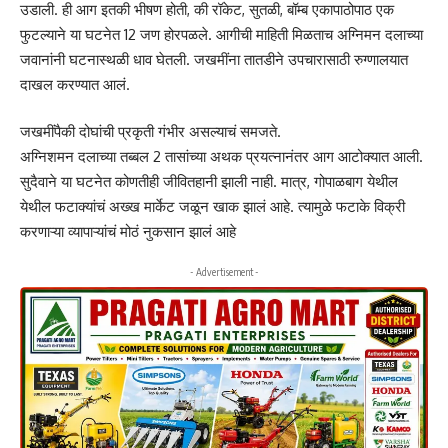
उडाली. ही आग इतकी भीषण होती, की रॉकेट, सुतळी, बॉम्ब एकापाठोपाठ एक
फुटल्याने या घटनेत 12 जण होरपळले. आगीची माहिती मिळताच अग्निमन दलाच्या
जवानांनी घटनास्थळी धाव घेतली. जखमींना तातडीने उपचारासाठी रुग्णालयात
दाखल करण्यात आलं.
जखमींपैकी दोघांची प्रकृती गंभीर असल्याचं समजते.
अग्निशमन दलाच्या तब्बल 2 तासांच्या अथक प्रयत्नानंतर आग आटोक्यात आली.
सुदैवाने या घटनेत कोणतीही जीवितहानी झाली नाही. मात्र, गोपाळबाग येथील
येथील फटाक्यांचं अख्ख मार्केट जळून खाक झालं आहे. त्यामुळे फटाके विक्री
करणाऱ्या व्यापाऱ्यांचं मोठं नुकसान झालं आहे
- Advertisement -