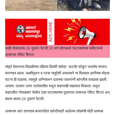
काही सेकंदातच 26 दुकानं पेटली; 12 जण होरपळले !फटाक्यांच्या मार्केटमध्ये
अचानक रॉकेट शिरलं.
संपूर्ण देशभरात दिवाळीच्या पहिल्या दिवशी सर्वत्र फटाके फोडून जल्लोष साजरा
करण्यात आला. लक्ष्मीपूजन व नरक चतुर्दशी असल्याने या दिवसात आगीच्या मोठ्या
घटना ही घडल्या. त्यामुळे अग्निशमन दलाच्या जवानांनी चांगलीच दमछाक झाली.
असाच प्रकार उत्तर प्रदेशातील मथुरा शहरातही पाहायला मिळाला. मथुरा
शहरातील गोपाळबाग येथील एका फटाक्याच्या दुकानात अचानक रॉकेट शिरलं अन्
बघता-बघता 26 दुकानं पेटली.
अचानक आग लागताच बाजारपेठेत खरेदीसाठी आलेल्या लोकांची मोठी धावपळ