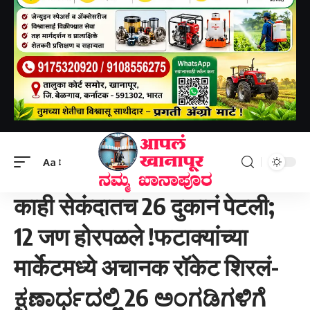
Aapal khanapur
>
Uncategorized
>
काही सेकंदातच 26 दुकानं पेटली; 12 जण होरपळले !फटाक्यांच्या मार्केटमध्ये अचानक रॉकेट शिरलं-ಕ್ಷಣಾರ್ಧದಲ್ಲಿ 26 ಅಂಗಡಿಗಳಿಗೆ ಬೆಂಕಿ; 12 ಮಂದಿಗೆ ಗಂಭೀರ ಗಾಯ!ಪಟಾಕಿ ಮಾರುಕಟ್ಟೆಗೆ ಏಕಾಏಕಿ ನುಗ್ಗಿದ ರಾಕೆಟ್.
Aa
UNCATEGORIZED
राष्ट्रीय
काही सेकंदातच 26 दुकानं पेटली;
12 जण होरपळले !फटाक्यांच्या
मार्केटमध्ये अचानक रॉकेट शिरलं-
ಕ್ಷಣಾರ್ಧದಲ್ಲಿ 26 ಅಂಗಡಿಗಳಿಗೆ