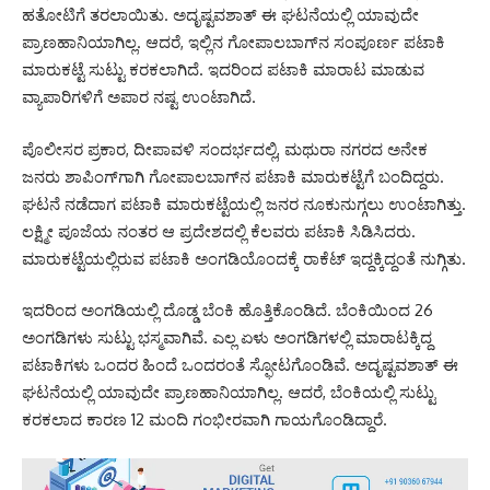
ಹತೋಟಿಗೆ ತರಲಾಯಿತು. ಅದೃಷ್ಟವಶಾತ್ ಈ ಘಟನೆಯಲ್ಲಿ ಯಾವುದೇ
ಪ್ರಾಣಹಾನಿಯಾಗಿಲ್ಲ. ಆದರೆ, ಇಲ್ಲಿನ ಗೋಪಾಲಬಾಗ್‌ನ ಸಂಪೂರ್ಣ ಪಟಾಕಿ
ಮಾರುಕಟ್ಟೆ ಸುಟ್ಟು ಕರಕಲಾಗಿದೆ. ಇದರಿಂದ ಪಟಾಕಿ ಮಾರಾಟ ಮಾಡುವ
ವ್ಯಾಪಾರಿಗಳಿಗೆ ಅಪಾರ ನಷ್ಟ ಉಂಟಾಗಿದೆ.
ಪೊಲೀಸರ ಪ್ರಕಾರ, ದೀಪಾವಳಿ ಸಂದರ್ಭದಲ್ಲಿ, ಮಥುರಾ ನಗರದ ಅನೇಕ
ಜನರು ಶಾಪಿಂಗ್‌ಗಾಗಿ ಗೋಪಾಲಬಾಗ್‌ನ ಪಟಾಕಿ ಮಾರುಕಟ್ಟೆಗೆ ಬಂದಿದ್ದರು.
ಘಟನೆ ನಡೆದಾಗ ಪಟಾಕಿ ಮಾರುಕಟ್ಟೆಯಲ್ಲಿ ಜನರ ನೂಕುನುಗ್ಗಲು ಉಂಟಾಗಿತ್ತು.
ಲಕ್ಷ್ಮೀ ಪೂಜೆಯ ನಂತರ ಆ ಪ್ರದೇಶದಲ್ಲಿ ಕೆಲವರು ಪಟಾಕಿ ಸಿಡಿಸಿದರು.
ಮಾರುಕಟ್ಟೆಯಲ್ಲಿರುವ ಪಟಾಕಿ ಅಂಗಡಿಯೊಂದಕ್ಕೆ ರಾಕೆಟ್ ಇದ್ದಕ್ಕಿದ್ದಂತೆ ನುಗ್ಗಿತು.
ಇದರಿಂದ ಅಂಗಡಿಯಲ್ಲಿ ದೊಡ್ಡ ಬೆಂಕಿ ಹೊತ್ತಿಕೊಂಡಿದೆ. ಬೆಂಕಿಯಿಂದ 26
ಅಂಗಡಿಗಳು ಸುಟ್ಟು ಭಸ್ಮವಾಗಿವೆ. ಎಲ್ಲ ಏಳು ಅಂಗಡಿಗಳಲ್ಲಿ ಮಾರಾಟಕ್ಕಿದ್ದ
ಪಟಾಕಿಗಳು ಒಂದರ ಹಿಂದೆ ಒಂದರಂತೆ ಸ್ಫೋಟಗೊಂಡಿವೆ. ಅದೃಷ್ಟವಶಾತ್ ಈ
ಘಟನೆಯಲ್ಲಿ ಯಾವುದೇ ಪ್ರಾಣಹಾನಿಯಾಗಿಲ್ಲ. ಆದರೆ, ಬೆಂಕಿಯಲ್ಲಿ ಸುಟ್ಟು
ಕರಕಲಾದ ಕಾರಣ 12 ಮಂದಿ ಗಂಭೀರವಾಗಿ ಗಾಯಗೊಂಡಿದ್ದಾರೆ.