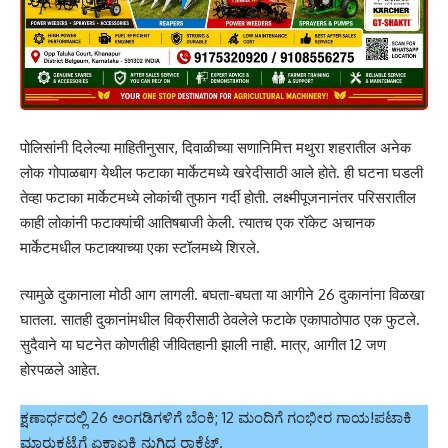
पोलिसांनी दिलेल्या माहितीनुसार, दिवाळीच्या सणानिमित्त मथुरा शहरातील अनेक
लोक गोपाळबाग येथील फटाका मार्केटमध्ये खरेदीसाठी आले होते. ही घटना घडली
तेव्हा फटाका मार्केटमध्ये लोकांची तुफान गर्दी होती. लक्ष्मीपूजनानंतर परिसरातील
काही लोकांनी फटाक्यांची आतिषबाजी केली. त्यातच एक रॉकेट अचानक
मार्केटमधील फटाक्याच्या एका स्टॉलमध्ये शिरले.
त्यामुळे दुकानाला मोठी आग लागली. बघता-बघता या आगीने 26 दुकानांना विळखा
घातला. सातही दुकानांमधील विक्रीसाठी ठेवलेले फटाके एकापाठोपाठ एक फुटले.
सुदैवाने या घटनेत कोणतीही जीवितहानी झाली नाही. मात्र, आगीत 12 जण
होरपळले आहेत.
ಕ್ಷಣಾರ್ಧದಲ್ಲಿ 26 ಅಂಗಡಿಗಳಿಗೆ ಬೆಂಕಿ; 12 ಮಂದಿಗೆ ಗಂಭೀರ ಗಾಯ!ಪಟಾಕಿ
ಮಾರುಕಟ್ಟೆಗೆ ಏಕಾಏಕಿ ನುಗ್ಗಿದ ರಾಕೆಟ್.