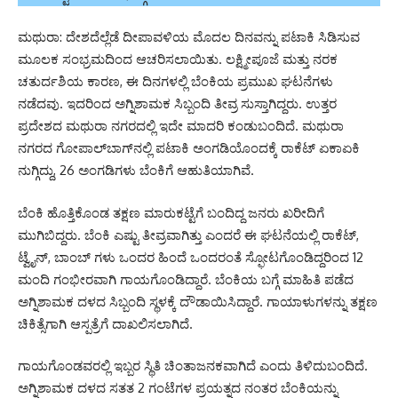
ಮಥುರಾ: ದೇಶದೆಲ್ಲೆಡೆ ದೀಪಾವಳಿಯ ಮೊದಲ ದಿನವನ್ನು ಪಟಾಕಿ ಸಿಡಿಸುವ
ಮೂಲಕ ಸಂಭ್ರಮದಿಂದ ಆಚರಿಸಲಾಯಿತು. ಲಕ್ಷ್ಮೀಪೂಜೆ ಮತ್ತು ನರಕ
ಚತುರ್ದಶಿಯ ಕಾರಣ, ಈ ದಿನಗಳಲ್ಲಿ ಬೆಂಕಿಯ ಪ್ರಮುಖ ಘಟನೆಗಳು
ನಡೆದವು. ಇದರಿಂದ ಅಗ್ನಿಶಾಮಕ ಸಿಬ್ಬಂದಿ ತೀವ್ರ ಸುಸ್ತಾಗಿದ್ದರು. ಉತ್ತರ
ಪ್ರದೇಶದ ಮಥುರಾ ನಗರದಲ್ಲಿ ಇದೇ ಮಾದರಿ ಕಂಡುಬಂದಿದೆ. ಮಥುರಾ
ನಗರದ ಗೋಪಾಲ್‌ಬಾಗ್‌ನಲ್ಲಿ ಪಟಾಕಿ ಅಂಗಡಿಯೊಂದಕ್ಕೆ ರಾಕೆಟ್ ಏಕಾಏಕಿ
ನುಗ್ಗಿದ್ದು, 26 ಅಂಗಡಿಗಳು ಬೆಂಕಿಗೆ ಆಹುತಿಯಾಗಿವೆ.
ಬೆಂಕಿ ಹೊತ್ತಿಕೊಂಡ ತಕ್ಷಣ ಮಾರುಕಟ್ಟೆಗೆ ಬಂದಿದ್ದ ಜನರು ಖರೀದಿಗೆ
ಮುಗಿಬಿದ್ದರು. ಬೆಂಕಿ ಎಷ್ಟು ತೀವ್ರವಾಗಿತ್ತು ಎಂದರೆ ಈ ಘಟನೆಯಲ್ಲಿ ರಾಕೆಟ್,
ಟ್ವೈನ್, ಬಾಂಬ್ ಗಳು ಒಂದರ ಹಿಂದೆ ಒಂದರಂತೆ ಸ್ಫೋಟಗೊಂಡಿದ್ದರಿಂದ 12
ಮಂದಿ ಗಂಭೀರವಾಗಿ ಗಾಯಗೊಂಡಿದ್ದಾರೆ. ಬೆಂಕಿಯ ಬಗ್ಗೆ ಮಾಹಿತಿ ಪಡೆದ
ಅಗ್ನಿಶಾಮಕ ದಳದ ಸಿಬ್ಬಂದಿ ಸ್ಥಳಕ್ಕೆ ದೌಡಾಯಿಸಿದ್ದಾರೆ. ಗಾಯಾಳುಗಳನ್ನು ತಕ್ಷಣ
ಚಿಕಿತ್ಸೆಗಾಗಿ ಆಸ್ಪತ್ರೆಗೆ ದಾಖಲಿಸಲಾಗಿದೆ.
ಗಾಯಗೊಂಡವರಲ್ಲಿ ಇಬ್ಬರ ಸ್ಥಿತಿ ಚಿಂತಾಜನಕವಾಗಿದೆ ಎಂದು ತಿಳಿದುಬಂದಿದೆ.
ಅಗ್ನಿಶಾಮಕ ದಳದ ಸತತ 2 ಗಂಟೆಗಳ ಪ್ರಯತ್ನದ ನಂತರ ಬೆಂಕಿಯನ್ನು