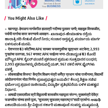
You Might Also Like
खानापूर-हेमाडगा मार्गावरील हालात्री नदीच्या पुलावर पाणी; वाहतूक विस्कळीत,
पर्यायी मार्गाचा वापर करण्याचे आवाहन- ಖಾನಾಪುರ–ಹೇಮಾಡಗಾ ರಸ್ತೆಯ
ಹಾಲಾತ್ರಿ ನದಿ ಸೇತುವೆ ಮೇಲೆ ನೀರು; ಸಂಚಾರ ಅಸ್ತವ್ಯಸ್ತ, ಪರ್ಯಾಯ ಮಾರ್ಗ
ಬಳಸುವಂತೆ ಮನವಿ.
देशभरात ₹63 कोटींच्या APK सायबर फसवणुकीचा सूत्रधार अटकेत; 2,993
गुन्ह्यांचा उलगडा, 967 बनावट APK फाईल्स जप्त-ದೇಶಾದ್ಯಂತ ₹63 ಕೋಟಿ
ಮೌಲ್ಯದ APK ಸೈಬರ್ ವಂಚನೆ ಪ್ರಕರಣದ ಪ್ರಮುಖ ಸೂತ್ರಧಾರನ ಬಂಧನ;
2,993 ಪ್ರಕರಣಗಳನ್ನು ಭೇದಿಸುವಲ್ಲಿ ಯಶ್, 967 ನಕಲಿ APK ಫೈಲ್‌ಗಳು
ವಶಕ್ಕೆ.
लोकशाहीचा विजय? केंद्रीय शिक्षण मंत्री धर्मेंद्र प्रधान यांचा राजीनामा; विद्यार्थी
आंदोलनानंतर मोठा निर्णय-ಪ್ರಜಾಪ್ರಭುತ್ವದ ಜಯವೇ? ಕೇಂದ್ರ ಶಿಕ್ಷಣ ಸಚಿವ
ಧರ್ಮೇಂದ್ರ ಪ್ರಧಾನ ರಾಜೀನಾಮೆ; ವಿದ್ಯಾರ್ಥಿ ಪ್ರತಿಭಟನೆಯ ಬಳಿಕ ಮಹತ್ವದ
ನಿರ್ಧಾರ.
आषाढी एकादशीला श्री विठ्ठलाची शासकीय महापूजा संपन्न; मुख्यमंत्री देवेंद्र
फडणवीस यांच्या हस्ते पूजा, ‘सुजलाम् सुफलाम् महाराष्ट्रा’साठी प्रार्थना-ಆಷಾಢಿ
ಏಕಾದಶಿಯಂದು ಶ್ರೀ ವಿಠ್ಠಲನ ಸರ್ಕಾರಿ ಮಹಾಪೂಜೆ ಸಂಪನ್ನ; ಮುಖ್ಯಮಂತ್ರಿ