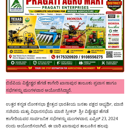
ಬಿಜೆಪಿಯ ವಿಶ್ವೇಶ್ವರ ಹೆಗಡೆ ಕಾಗೇರಿ ಖಾನಾಪುರ ತಾಲೂಕು ಪ್ರವಾಸ ಹಾಗೂ
ಸಭೆಗಳನ್ನು ಮಂಗಳವಾರ ಆಯೋಜಿಸಿದ್ದಾರೆ.
ಉತ್ತರ ಕನ್ನಡ ಲೋಕಸಭಾ ಕ್ಷೇತ್ರದ ಭಾರತೀಯ ಜನತಾ ಪಕ್ಷದ ಅಭ್ಯರ್ಥಿ, ಮಾಜಿ
ಸಚಿವರು ಮತ್ತು ವಿಧಾನಸಭೆಯ ಮಾಜಿ ಸ್ಪೀಕರ್ ಶ್ರೀ ವಿಶ್ವೇಶ್ವರ ಹೆಗಡೆ
ಕಾಗೇರಿಯವರ ಸಾರ್ವಜನಿಕ ಸಭೆಗಳನ್ನು ಮಂಗಳವಾರ, ಏಪ್ರಿಲ್ 23, 2024
ರಂದು ಆಯೋಜಿಸಲಾಗಿದೆ. ಈ ಬಾರಿ ಖಾನಾಪುರ ತಾಲೂಕಿನ ಹಲವು