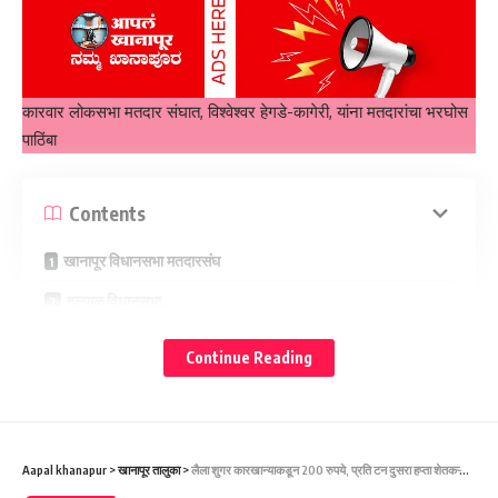
कारवार लोकसभा मतदार संघात, विश्वेश्वर हेगडे-कागेरी, यांना मतदारांचा भरघोस
पाठिंबा
Contents
खानापूर विधानसभा मतदारसंघ
हल्याळ विधानसभा.
कित्तूर विधानसभा.
Continue Reading
कुमठा विधानसभा मतदारसंघ.
कारवार विधानसभा.
शिरसी विधानसभा मतदारसंघ
Aapal khanapur
>
खानापूर तालुका
>
लैला शुगर कारखान्याकडून 200 रुपये, प्रति टन दुसरा हप्ता शेतकऱ्यांच्या खात्यात जमा : विठ्ठलराव हलगेकर – ಲೈಲಾ ಸಕ್ಕರೆ ಕಾರ್ಖಾನೆಯಿಂದ 200 ರೂ., ಪ್ರತಿ ಟನ್‌ಗೆ ಎರಡನೇ ಕಂತು ರೈತರ ಖಾತೆಗೆ ಜಮಾ. : ವಿಠ್ಠಲರಾವ್ ಹಲಗೇಕರ