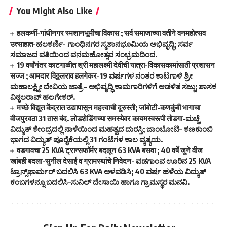
You Might Also Like
हलकर्णी-गांधीनगर स्मशानभूमीचा विकास ; सर्व समाजाच्या वतीने वनमहोत्सव
उत्साहात-ಹಲಕರ್ಣಿ- ಗಾಂಧಿನಗರ ಸ್ಮಶಾನಭೂಮಿಯ ಅಭಿವೃದ್ಧಿ; ಸರ್ವ
ಸಮಾಜದ ವತಿಯಿಂದ ವನಮಹೋತ್ಸವ ಸಂಭ್ರಮದಿಂದ.
19 वर्षांनंतर काटगाळीत श्री महालक्ष्मी देवीची यात्रा-विकासकामांसाठी प्रशासन
सज्ज ; आमदार विठ्ठलराव हलगेकर-19 ವರ್ಷಗಳ ನಂತರ ಕಾಟಗಾಳಿ ಶ್ರೀ
ಮಹಾಲಕ್ಷ್ಮೀ ದೇವಿಯ ಜಾತ್ರೆ – ಅಭಿವೃದ್ಧಿ ಕಾಮಗಾರಿಗಳಿಗೆ ಆಡಳಿತ ಸಜ್ಜು; ಶಾಸಕ
ವಿಠ್ಠಲರಾವ್ ಹಲಗೇಕರ್.
मच्छे विद्युत केंद्रात उद्यापासून महत्त्वाची दुरुस्ती; जांबोटी-कणकुंबी भागाचा
वीजपुरवठा 31 तास बंद. लोडशेडिंगच्या समस्येवर कायमस्वरूपी तोडगा-ಮಚ್ಚೆ
ವಿದ್ಯುತ್ ಕೇಂದ್ರದಲ್ಲಿ ನಾಳೆಯಿಂದ ಮಹತ್ವದ ದುರಸ್ತಿ; ಜಾಂಬೋಟಿ– ಕಣಕುಂಬಿ
ಭಾಗದ ವಿದ್ಯುತ್ ಪೂರೈಕೆಯಲ್ಲಿ 31 ಗಂಟೆಗಳ ಕಾಲ ವ್ಯತ್ಯಯ.
वडगावचा 25 KVA ट्रान्सफॉर्मर बदलून 63 KVA बसवा ; 40 वर्षे जुने वीज
खांबही बदला-सुनील देसाई व ग्रामस्थांचे निवेदन- ವಡಗಾಂವ ಊರಿನ 25 KVA
ಟ್ರಾನ್ಸ್‌ಫಾರ್ಮರ್ ಬದಲಿಸಿ 63 KVA ಅಳವಡಿಸಿ; 40 ವರ್ಷ ಹಳೆಯ ವಿದ್ಯುತ್
ಕಂಬಗಳನ್ನೂ ಬದಲಿಸಿ–ಸುನಿಲ್ ದೇಸಾಯಿ ಹಾಗೂ ಗ್ರಾಮಸ್ಥರ ಮನವಿ.