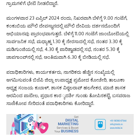
ಗ್ರಾಮಗಳಿಗೆ ಭೇಟಿ ನೀಡಲಿದ್ದಾರೆ.
ಮಂಗಳವಾರ 23 ಏಪ್ರಿಲ್ 2024 ರಂದು, ನಿಖರವಾಗಿ ಬೆಳಿಗ್ಗೆ 9.00 ಗಂಟೆಗೆ,
ಕಂಕುಬಿಯ ಮೌಲಿ ದೇವಸ್ಥಾನದಲ್ಲಿ ಮೌಲಿ ದೇವಿಯ ದರ್ಶನದೊಂದಿಗೆ
ಅಭಿಯಾನವು ಪ್ರಾರಂಭವಾಗುತ್ತದೆ. ಬೆಳಿಗ್ಗೆ 11.00 ಗಂಟೆಗೆ ಜಾಂಬೋಟಿಯಲ್ಲಿ
ಸಾರ್ವಜನಿಕ ಸಭೆ, ಮಧ್ಯಾಹ್ನ 1.30 ಕ್ಕೆ ನೇರಸಾದಲ್ಲಿ ಸಭೆ, ನಂತರ 3.30 ಕ್ಕೆ
ಮಡಿಗುಂಜಿಯಲ್ಲಿ ಸಭೆ, 4.30 ಕ್ಕೆ ಪಾರಿಶ್ವಾಡದಲ್ಲಿ ಸಭೆ, ನಂತರ 5.30 ಕ್ಕೆ
ಚಾಪಗಾಂವ್‌ನಲ್ಲಿ ಸಭೆ, ಅಂತಿಮವಾಗಿ 6.30 ಕ್ಕೆ ಬೀಡಿಯಲ್ಲಿ ಸಭೆ.
ಪದಾಧಿಕಾರಿಗಳು, ಕಾರ್ಯಕರ್ತರು, ನಾಗರಿಕರು ಹೆಚ್ಚಿನ ಸಂಖ್ಯೆಯಲ್ಲಿ
ಆಗಮಿಸುವಂತೆ ಬಿಜೆಪಿ ಜಿಲ್ಲಾ ಉಪಾಧ್ಯಕ್ಷ ಪ್ರಮೋದ ಕೋಚೇರಿ, ತಾಲೂಕಾ
ಅಧ್ಯಕ್ಷ ಸಂಜಯ ಕುಬಾಳ್, ಶಾಸಕ ವಿಠ್ಠಲರಾವ್ ಹಲಗೇಕರ, ಮಾಜಿ ಶಾಸಕ
ಅರವಿಂದ ಪಾಟೀಲ, ಪ್ರಧಾನ ಕಾರ ್ಯದರ್ಶಿ ಗುಂಡು ತೋಪಿನಕಟ್ಟಿ, ಬಸವರಾಜ
ಸಾಣಿಕೋಪ ಸೇರಿದಂತೆ ಪದಾಧಿಕಾರಿಗಳು ಕೋರಿದ್ದಾರೆ.