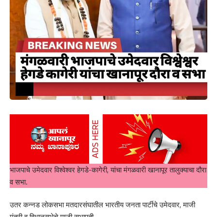
भाजपाचे उमेदवार विश्वेश्वर हेगडे-कागेरी, यांचा मंगळवारी खानापूर तालुक्याचा दौरा
व सभा.
उतर कन्नड लोकसभा मतदारसंघातील भारतीय जनता पार्टीचे उमेदवार, माजी
मंत्री व विधानसभेचे माजी सभापती