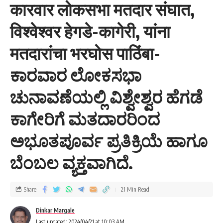
कारवार लोकसभा मतदार संघात,
विश्वेश्वर हेगडे-कागेरी, यांना
मतदारांचा भरघोस पाठिंबा-
ಕಾರವಾರ ಲೋಕಸಭಾ
ಚುನಾವಣೆಯಲ್ಲಿ ವಿಶ್ವೇಶ್ವರ ಹೆಗಡೆ
ಕಾಗೇರಿಗೆ ಮತದಾರರಿಂದ
ಅಭೂತಪೂರ್ವ ಪ್ರತಿಕ್ರಿಯೆ ಹಾಗೂ
ಬೆಂಬಲ ವ್ಯಕ್ತವಾಗಿದೆ.
Share
21 Min Read
Dinkar Margale
Last updated: 2024/04/21 at 10:03 AM