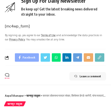
Sign Up For Daily Newsletter
Be keep up! Get the latest breaking news delivered
straight to your inbox.
[mc4wp_form]
By signing up, you agree to our
Terms of Use
and acknowledge the data practices in
our
Privacy Policy
. You may unsubscribe at any time.
Facebook
Leave a comment
Aapal khanapur
>
खानापूर तालुका
>
कारवार लोकसभा मतदार संघात, विश्वेश्वर हेगडे-कागेरी, यांना मतदारांचा भरघोस पाठिंबा-ಕಾರವಾರ ಲೋಕಸಭಾ ಚುನಾವಣೆಯಲ್ಲಿ ವಿಶ್ವೇಶ್ವರ ಹೆಗಡೆ ಕಾಗೇರಿಗೆ ಮತದಾರರಿಂದ ಅಭೂತಪೂರ್ವ ಪ್ರತಿಕ್ರಿಯೆ ಹಾಗೂ ಬೆಂಬಲ ವ್ಯಕ್ತವಾಗಿದೆ.
खानापूर तालुका