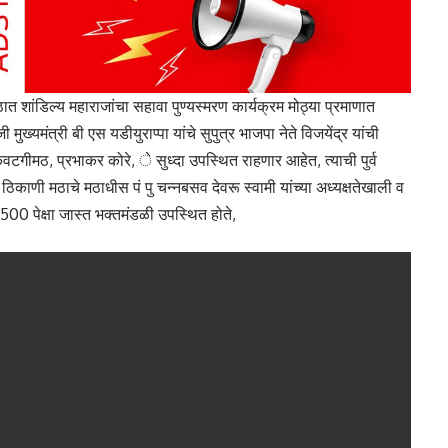
 शांडिल्य महाराजांचा सहावा पुण्यस्मरण कार्यक्रम मोठ्या प्रमाणात
ख्यमंत्री बी एस यडीयुराप्पा यांचे सुपुत्र भाजपा नेते विजयेंद्र यांची
टगीमठ, प्रभाकर कोरे, े सुध्दा उपस्थित राहणार आहेत, त्याची पुर्व
काणी मठाचे मठाधीस पं पु चन्नबसव देवरू स्वामी यांच्या अध्यक्षतेखाली व
 500 पेक्षा जास्त भक्तमंडळी उपस्थित होते,