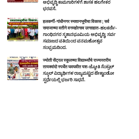
ಅಭಿವೃದ್ಧಿ ಕಾಮಗಾರಿಗಳಿಗೆ ಶಾಸಕ ಹಲಗೇಕರ
ಭರವಸೆ.
हलकर्णी-गांधीनगर स्मशानभूमीचा विकास ; सर्व
समाजाच्या वतीने वनमहोत्सव उत्साहात-ಹಲಕರ್ಣಿ-
ಗಾಂಧಿನಗರ ಸ್ಮಶಾನಭೂಮಿಯ ಅಭಿವೃದ್ಧಿ; ಸರ್ವ
ಸಮಾಜದ ವತಿಯಿಂದ ವನಮಹೋತ್ಸವ
ಸಂಭ್ರಮದಿಂದ.
ज्योती सेंट्रल स्कूलच्या विद्यार्थ्यांचे राज्यस्तरीय
तायक्वांदो स्पर्धेत घवघवीत यश-ಜ್ಯೋತಿ ಸೆಂಟ್ರಲ್
ಸ್ಕೂಲ್ ವಿದ್ಯಾರ್ಥಿಗಳ ರಾಜ್ಯಮಟ್ಟದ ಟೇಕ್ವಾಂಡೋ
ಸ್ಪರ್ಧೆಯಲ್ಲಿ ಭರ್ಜರಿ ಸಾಧನೆ.