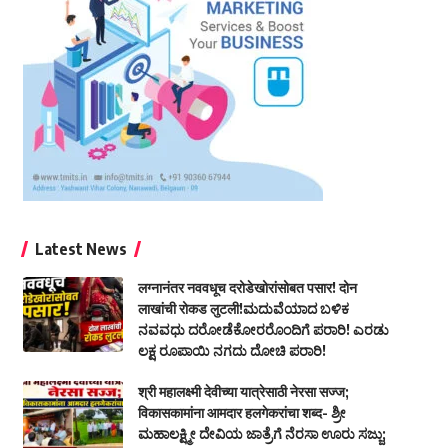
Latest News
लग्नानंतर नववधूच दरोडेखोरांसोबत पसार! दोन
लाखांची रोकड लुटली!ಮದುವೆಯಾದ ಬಳಿಕ
ನವವಧು ದರೋಡೆಕೋರರೊಂದಿಗೆ ಪರಾರಿ! ಎರಡು
ಲಕ್ಷ ರೂಪಾಯಿ ನಗದು ದೋಚಿ ಪರಾರಿ!
श्री महालक्ष्मी देवीच्या यात्रेसाठी नेरसा सज्ज;
विकासकामांना आमदार हलगेकरांचा शब्द- ಶ್ರೀ
ಮಹಾಲಕ್ಷ್ಮೀ ದೇವಿಯ ಜಾತ್ರೆಗೆ ನೆರಸಾ ಊರು ಸಜ್ಜು;