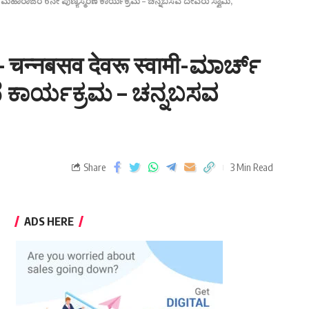
ಂಡಿಲ್ಯ ಮಹಾರಾಜರ 6ನೇ ಪುಣ್ಯಸ್ಮರಣೆ ಕಾರ್ಯಕ್ರಮ – ಚನ್ನಬಸವ ದೇವರು ಸ್ವಾಮಿ,
ी – चन्नबसव देवरू स्वामी-ಮಾರ್ಚ್
ೆ ಕಾರ್ಯಕ್ರಮ – ಚನ್ನಬಸವ
Share
3 Min Read
ADS HERE