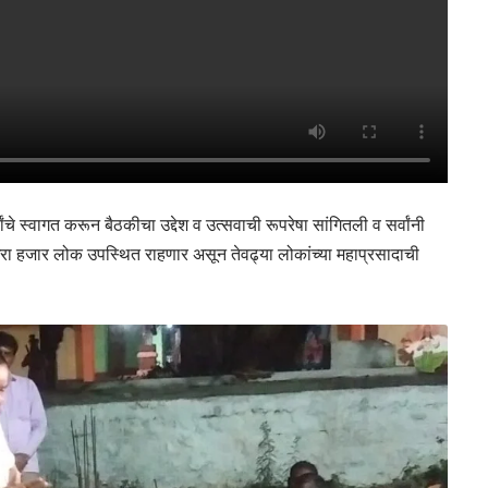
ंचे स्वागत करून बैठकीचा उद्देश व उत्सवाची रूपरेषा सांगितली व सर्वांनी
पंधरा हजार लोक उपस्थित राहणार असून तेवढ्या लोकांच्या महाप्रसादाची