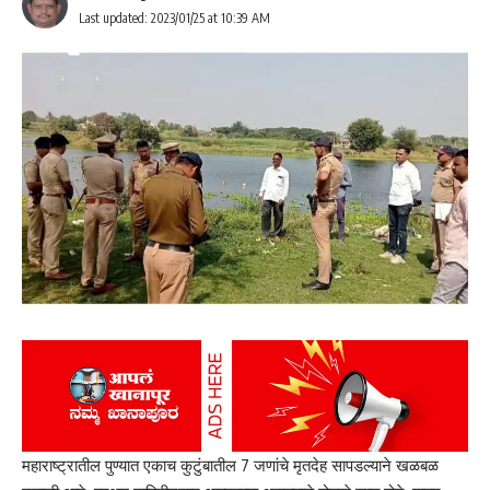
Last updated: 2023/01/25 at 10:39 AM
आता गेले महिनाभर मिरॉन येथील मुलांबरोबर चक्क मराठीमध्ये शिक्षण घेतो आहे
. वर्गातील मित्रांबरोबर खेळांमध्ये आणि कवायतींमध्ये रमतो आहे. विशेष म्हणजे
मित्रांबरोबर संवाद साधताना भाषेचा कोणताही अडसर त्याला जाणवत नाही .
मराठीतले काही शब्द तसेच अंक तो लिहिण्या बोलण्यासाठी शिकला आहे .
येथील भाषा, संस्कृती , खाद्यपदार्थ यावर तो प्रेम करू लागला आहे .त्याचा
आवडता खाद्यपदार्थ वडापाव आहे . शाळेतली प्रार्थना देखील त्याने पाठ केली
खातो,
आहे . शाळांमध्ये दिला जाणारा पोषण आहार सुद्धा तो आवडीने खातो
महाराष्ट्रातील पुण्यात एकाच कुटुंबातील 7 जणांचे मृतदेह सापडल्याने खळबळ