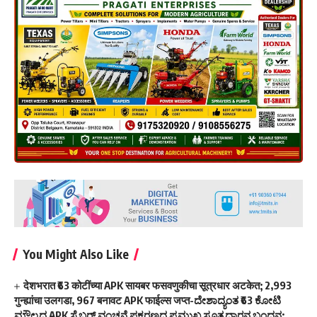
You Might Also Like
देशभरात ₹63 कोटींच्या APK सायबर फसवणुकीचा सूत्रधार अटकेत; 2,993
गुन्ह्यांचा उलगडा, 967 बनावट APK फाईल्स जप्त-ದೇಶಾದ್ಯಂತ ₹63 ಕೋಟಿ
ಮೌಲ್ಯದ APK ಸೈಬರ್ ವಂಚನೆ ಪ್ರಕರಣದ ಪ್ರಮುಖ ಸೂತ್ರಧಾರನ ಬಂಧನ;