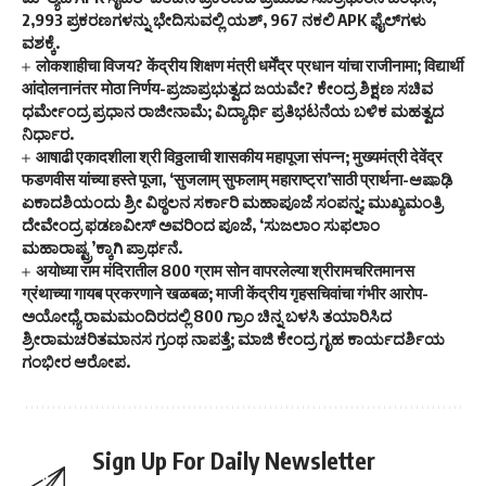
2,993 ಪ್ರಕರಣಗಳನ್ನು ಭೇದಿಸುವಲ್ಲಿ ಯಶ್, 967 ನಕಲಿ APK ಫೈಲ್‌ಗಳು
ವಶಕ್ಕೆ.
लोकशाहीचा विजय? केंद्रीय शिक्षण मंत्री धर्मेंद्र प्रधान यांचा राजीनामा; विद्यार्थी
आंदोलनानंतर मोठा निर्णय-ಪ್ರಜಾಪ್ರಭುತ್ವದ ಜಯವೇ? ಕೇಂದ್ರ ಶಿಕ್ಷಣ ಸಚಿವ
ಧರ್ಮೇಂದ್ರ ಪ್ರಧಾನ ರಾಜೀನಾಮೆ; ವಿದ್ಯಾರ್ಥಿ ಪ್ರತಿಭಟನೆಯ ಬಳಿಕ ಮಹತ್ವದ
ನಿರ್ಧಾರ.
आषाढी एकादशीला श्री विठ्ठलाची शासकीय महापूजा संपन्न; मुख्यमंत्री देवेंद्र
फडणवीस यांच्या हस्ते पूजा, ‘सुजलाम् सुफलाम् महाराष्ट्रा’साठी प्रार्थना-ಆಷಾಢಿ
ಏಕಾದಶಿಯಂದು ಶ್ರೀ ವಿಠ್ಠಲನ ಸರ್ಕಾರಿ ಮಹಾಪೂಜೆ ಸಂಪನ್ನ; ಮುಖ್ಯಮಂತ್ರಿ
ದೇವೇಂದ್ರ ಫಡಣವೀಸ್ ಅವರಿಂದ ಪೂಜೆ, ‘ಸುಜಲಾಂ ಸುಫಲಾಂ
ಮಹಾರಾಷ್ಟ್ರ’ಕ್ಕಾಗಿ ಪ್ರಾರ್ಥನೆ.
अयोध्या राम मंदिरातील 800 ग्राम सोन वापरलेल्या श्रीरामचरितमानस
ग्रंथाच्या गायब प्रकरणाने खळबळ; माजी केंद्रीय गृहसचिवांचा गंभीर आरोप-
ಅಯೋಧ್ಯೆ ರಾಮಮಂದಿರದಲ್ಲಿ 800 ಗ್ರಾಂ ಚಿನ್ನ ಬಳಸಿ ತಯಾರಿಸಿದ
ಶ್ರೀರಾಮಚರಿತಮಾನಸ ಗ್ರಂಥ ನಾಪತ್ತೆ; ಮಾಜಿ ಕೇಂದ್ರ ಗೃಹ ಕಾರ್ಯದರ್ಶಿಯ
ಗಂಭೀರ ಆರೋಪ.
Sign Up For Daily Newsletter