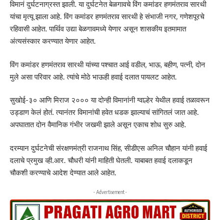
विमानं दुर्घटनाग्रस्त झाली. या दुर्घटनेत बेळगावचे विंग कमांडर हणमंतराव सारथी
यांचा मृत्यू झाला आहे. विंग कमांडर हणमंतराव सारथी हे संभाजी नगर, गणेशपूरचे
रहिवासी आहेत. पार्थिव उद्या बेळगावमध्ये येणार असून शासकीय इतमामात
अंत्यसंस्कार करण्यात येणार आहेत.
विंग कमांडर हणमंतराव सारथी यांच्या पश्चात आई वडील, भाऊ, बहीण, पत्नी, दोन
मुले असा परिवार आहे. त्यांचे मोठे भाऊही हवाई दलात पायलट आहेत.
सुखोई-३० आणि मिराज २००० या दोन्ही विमानांनी ग्वाल्हेर येथील हवाई तळावरून
उड्डाण केलं होतं. त्यानंतर विमानांची हवेत धडक झाल्याचं सांगितलं जात आहे.
अपघातात दोन वैमानिक गंभीर जखमी झाले असून एकाच शोध सुरु आहे.
दरम्यान दुर्घटनेची संरक्षणमंत्री राजनाथ सिंह, सीडीएस अनिल चौहान यांनी हवाई
दलाचे प्रमुख व्ही.आर. चौधरी यांनी माहिती घेतली. याबाबत हवाई दलाकडून
चौकशी करण्याचे आदेश देण्यात आले आहेत.
- Advertisement -