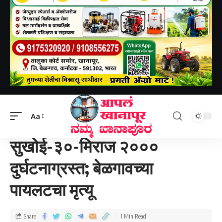
Aapal khanapur
>
राष्ट्रीय
>
सुखोई-३०-मिराज २००० दुर्घटनाग्रस्त; बेळगावच्या पायलटचा मृत्यू
Aa
राष्ट्रीय
सुखोई-३०-मिराज २०००
दुर्घटनाग्रस्त; बेळगावच्या
पायलटचा मृत्यू
Share
1 Min Read