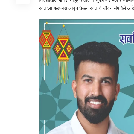
जिल्ह्यातील मागडी तालुक्यातील कंचुगल बंडे मठाचे स्व
स्वतःला गळफास लावून घेऊन स्वतःचे जीवन संपविले आहे