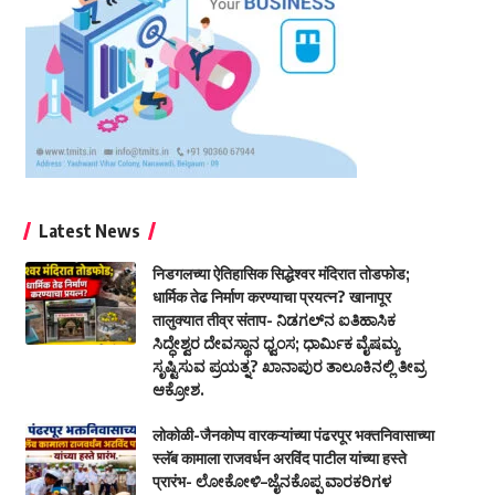
Latest News
निडगलच्या ऐतिहासिक सिद्धेश्वर मंदिरात तोडफोड;
धार्मिक तेढ निर्माण करण्याचा प्रयत्न? खानापूर
तालुक्यात तीव्र संताप- ನಿಡಗಲ್‌ನ ಐತಿಹಾಸಿಕ
ಸಿದ್ಧೇಶ್ವರ ದೇವಸ್ಥಾನ ಧ್ವಂಸ; ಧಾರ್ಮಿಕ ವೈಷಮ್ಯ
ಸೃಷ್ಟಿಸುವ ಪ್ರಯತ್ನ? ಖಾನಾಪುರ ತಾಲೂಕಿನಲ್ಲಿ ತೀವ್ರ
ಆಕ್ರೋಶ.
लोकोळी-जैनकोप्प वारकऱ्यांच्या पंढरपूर भक्तनिवासाच्या
स्लॅब कामाला राजवर्धन अरविंद पाटील यांच्या हस्ते
प्रारंभ- ಲೋಕೋಳಿ–ಜೈನಕೊಪ್ಪ ವಾರಕರಿಗಳ