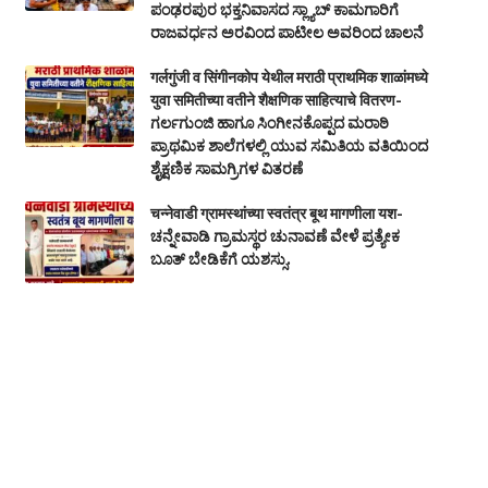
ಪಂಢರಪುರ ಭಕ್ತನಿವಾಸದ ಸ್ಲ್ಯಾಬ್ ಕಾಮಗಾರಿಗೆ
ರಾಜವರ್ಧನ ಅರವಿಂದ ಪಾಟೀಲ ಅವರಿಂದ ಚಾಲನೆ
गर्लगुंजी व सिंगीनकोप येथील मराठी प्राथमिक शाळांमध्ये
युवा समितीच्या वतीने शैक्षणिक साहित्याचे वितरण-
ಗರ್ಲಗುಂಜಿ ಹಾಗೂ ಸಿಂಗೀನಕೊಪ್ಪದ ಮರಾಠಿ
ಪ್ರಾಥಮಿಕ ಶಾಲೆಗಳಲ್ಲಿ ಯುವ ಸಮಿತಿಯ ವತಿಯಿಂದ
ಶೈಕ್ಷಣಿಕ ಸಾಮಗ್ರಿಗಳ ವಿತರಣೆ
चन्नेवाडी ग्रामस्थांच्या स्वतंत्र बूथ मागणीला यश-
ಚನ್ನೇವಾಡಿ ಗ್ರಾಮಸ್ಥರ ಚುನಾವಣೆ ವೇಳೆ ಪ್ರತ್ಯೇಕ
ಬೂತ್‌ ಬೇಡಿಕೆಗೆ ಯಶಸ್ಸು.