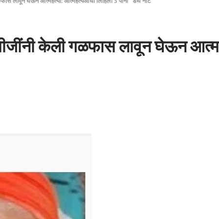
गळफास लावून घेऊन आत्महत्या: आत्महत्येआधी लिहिला 3 पानी “डेथ नोट “
ामीजींनी केली गळफास लावून घेऊन आत्म