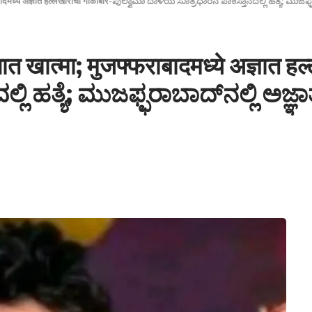
्फराबादमध्ये अज्ञात हल्लेखोरांचा गोळीबार-ಪುಲ್ವಾಮಾ ದಾಳಿಯ ಸೂತ್ರಧಾರನ ಪಾಕಿಸ್ತಾನದಲ್ಲಿ ಹತ್ಯೆ; 
नात खात्मा; मुजफ्फराबादमध्ये अज्ञात ह
್ಲಿ ಹತ್ಯೆ; ಮುಜಫ್ಫರಾಬಾದ್‌ನಲ್ಲಿ ಅ