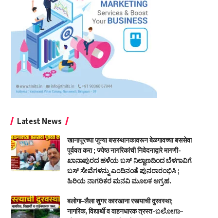
Latest News
खानापूरच्या जुन्या बसस्थानकावरून बेळगावच्या बससेवा
पूर्ववत करा ; ज्येष्ठ नागरिकांची निवेदनाद्वारे मागणी-
ಖಾನಾಪುರದ ಹಳೆಯ ಬಸ್ ನಿಲ್ದಾಣದಿಂದ ಬೆಳಗಾವಿಗೆ
ಬಸ್ ಸೇವೆಗಳನ್ನು ಎಂದಿನಂತೆ ಪುನರಾರಂಭಿಸಿ ;
ಹಿರಿಯ ನಾಗರಿಕರ ಮನವಿ ಮೂಲಕ ಆಗ್ರಹ.
बलोगा–लैला शुगर कारखाना रस्त्याची दुरवस्था;
नागरिक, विद्यार्थी व वाहनधारक त्रस्त-ಬಲೋಗಾ–