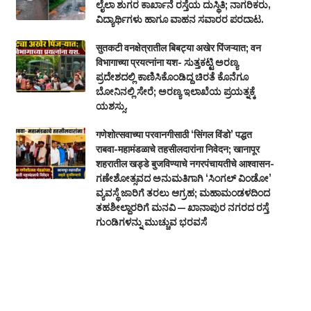
ಲೈಲಾ ಶುಗರ ಕಾರ್ಖಾನೆ ರಸ್ತೆಯ ದುಸ್ಥಿತಿ; ನಾಗರಿಕರು,
ವಿದ್ಯಾರ್ಥಿಗಳು ಹಾಗೂ ವಾಹನ ಸವಾರರ ಪರದಾಟ.
सुतकटी वनक्षेत्रातील बिबट्या अखेर पिंजऱ्यात; वन
विभागाच्या प्रयत्नांना यश- ಸುತ್ತಕಟ್ಟಿ ಅರಣ್ಯ
ಪ್ರದೇಶದಲ್ಲಿ ಕಾಣಿಸಿಕೊಂಡಿದ್ದ ಚಿರತೆ ಕೊನೆಗೂ
ಬೋನಿನಲ್ಲಿ ಸೇರೆ; ಅರಣ್ಯ ಇಲಾಖೆಯ ಪ್ರಯತ್ನಕ್ಕೆ
ಯಶಸ್ಸು.
गणेशोत्सवाच्या परवानगीसाठी ‘सिंगल विंडो’ पद्धत
राबवा-महामंडळाचे तहसीलदारांना निवेदन; खानापूर
शहरातील खड्डे बुजविण्याचे नगरपंचायतीचे आश्वासन-
ಗಣೇಶೋತ್ಸವದ ಅನುಮತಿಗಾಗಿ ‘ಸಿಂಗಲ್ ವಿಂಡೋ’
ವ್ಯವಸ್ಥೆ ಜಾರಿಗೆ ತರಲು ಆಗ್ರಹ; ಮಹಾಮಂಡಳದಿಂದ
ತಹಶೀಲ್ದಾರರಿಗೆ ಮನವಿ — ಖಾನಾಪುರ ನಗರದ ರಸ್ತೆ
ಗುಂಡಿಗಳನ್ನು ಮುಚ್ಚುವ ಭರವಸೆ