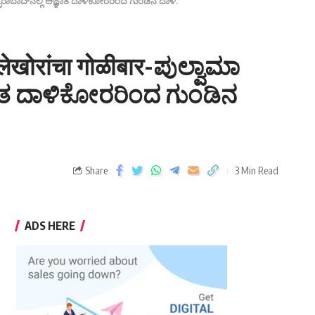
ಮುಜಫ್ಫರಾಬಾದ್‌ನಲ್ಲಿ ಅಜ್ಞಾತ ದಾಳಿಕೋರರಿಂದ ಗುಂಡಿನ ದಾಳಿ.
ल्लेखोरांचा गोळीबार-ಪುಲ್ವಾಮಾ
ಜ್ಞಾತ ದಾಳಿಕೋರರಿಂದ ಗುಂಡಿನ
Share
3 Min Read
ADS HERE