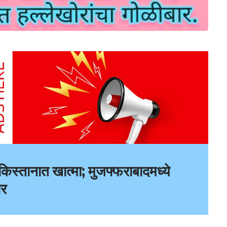
ाकिस्तानात खात्मा; मुजफ्फराबादमध्ये
ार