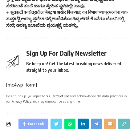
ಸೇರಿದಂತೆ ತಂದೆ ಹಾಗೂ ಸ್ನೇಹಿತ ಸ್ಥಳದಲ್ಲೇ ಸಾವು.
सुतकटी वनक्षेत्रातील बिबट्या अखेर पिंजऱ्यात; वन विभागाच्या प्रयत्नांना यश-
ಸುತ್ತಕಟ್ಟಿ ಅರಣ್ಯ ಪ್ರದೇಶದಲ್ಲಿ ಕಾಣಿಸಿಕೊಂಡಿದ್ದ ಚಿರತೆ ಕೊನೆಗೂ ಬೋನಿನಲ್ಲಿ
ಸೇರೆ; ಅರಣ್ಯ ಇಲಾಖೆಯ ಪ್ರಯತ್ನಕ್ಕೆ ಯಶಸ್ಸು.
Sign Up For Daily Newsletter
Be keep up! Get the latest breaking news delivered
straight to your inbox.
[mc4wp_form]
By signing up, you agree to our
Terms of Use
and acknowledge the data practices in
our
Privacy Policy
. You may unsubscribe at any time.
Facebook