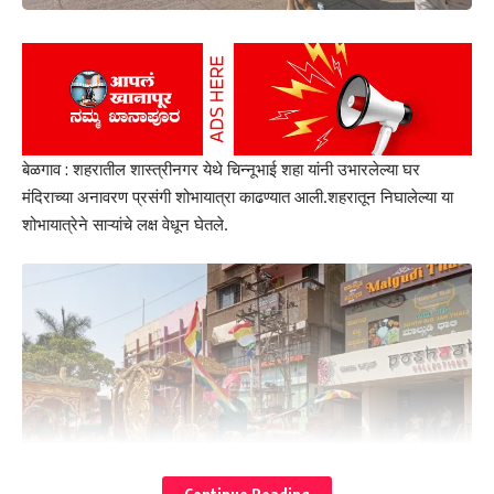
सहकार्य करावे असे आव्हान देवस्थान पंच कमिटीने केले आहे शिवाय ज्या ठिकाणी
भाविक राहतात त्या ठिकाणीच नैवेद्य दाखवून पूजा करावीत नैवेद्य मंदिराकडे आणू
नये असे आवाहन देवस्थान व पंचकमिटीने केले आहे,
- Advertisement -
बेळगाव : शहरातील शास्त्रीनगर येथे चिन्नूभाई शहा यांनी उभारलेल्या घर
मंदिराच्या अनावरण प्रसंगी शोभायात्रा काढण्यात आली.शहरातून निघालेल्या या
शोभायात्रेने साऱ्यांचे लक्ष वेधून घेतले.