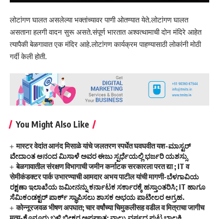
लोटांगण घालत असलेल्या भक्तांच्यावर पाणी ओतण्यात येते.लोटांगण घालत
असताना हलगी वादन सुरू असते.संपूर्ण भारतात अश्वत्थामाची दोन मंदिरे आहेत
त्यापैकी बेळगावात एक मंदिर आहे.लोटांगण कार्यक्रम पाहण्यासाठी लोकांनी मोठी
गर्दी केली होती.
You Might Also Like
मास्टर वेदांत आनंद मिसाळे यांचे जलतरण स्पर्धेत घवघवीत यश-ಮಾಸ್ಟರ್
ವೇದಾಂತ ಆನಂದ ಮಿಸಾಳೆ ಅವರ ಈಜು ಸ್ಪರ್ಧೆಯಲ್ಲಿ ಭರ್ಜರಿ ಯಶಸ್ಸು
बेळगावातील संरक्षण विभागाची जमीन कर्नाटक सरकारला परत द्या ; IT व
सेमीकंडक्टर पार्क उभारण्याची आमदार अभय पाटील यांची मागणी-ಬೆಳಗಾವಿಯ
ರಕ್ಷಣಾ ಇಲಾಖೆಯ ಜಮೀನನ್ನು ಕರ್ನಾಟಕ ಸರ್ಕಾರಕ್ಕೆ ಹಸ್ತಾಂತರಿಸಿ; IT ಹಾಗೂ
ಸೆಮಿಕಂಡಕ್ಟರ್ ಪಾರ್ಕ್ ಸ್ಥಾಪಿಸಲು ಶಾಸಕ ಅಭಯ ಪಾಟೀಲರ ಆಗ್ರಹ.
कोन्नूरजवळ भीषण अपघात; चार वर्षांच्या चिमुकलीसह वडील व मित्राचा जागीच
मृत्यू-ಕೊನ್ನೂರು ಬಳಿ ಭೀಕರ ಅಪಘಾತ; ನಾಲ್ಕು ವರ್ಷದ ಪುಟ್ಟ ಬಾಲಕಿ