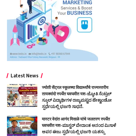
Latest News
ज्योती सेंट्रल स्कूलच्या विद्यार्थ्यांचे राज्यस्तरीय
तायक्वांदो स्पर्धेत घवघवीत यश-ಜ್ಯೋತಿ ಸೆಂಟ್ರಲ್
ಸ್ಕೂಲ್ ವಿದ್ಯಾರ್ಥಿಗಳ ರಾಜ್ಯಮಟ್ಟದ ಟೇಕ್ವಾಂಡೋ
ಸ್ಪರ್ಧೆಯಲ್ಲಿ ಭರ್ಜರಿ ಸಾಧನೆ.
मास्टर वेदांत आनंद मिसाळे यांचे जलतरण स्पर्धेत
घवघवीत यश-ಮಾಸ್ಟರ್ ವೇದಾಂತ ಆನಂದ ಮಿಸಾಳೆ
ಅವರ ಈಜು ಸ್ಪರ್ಧೆಯಲ್ಲಿ ಭರ್ಜರಿ ಯಶಸ್ಸು