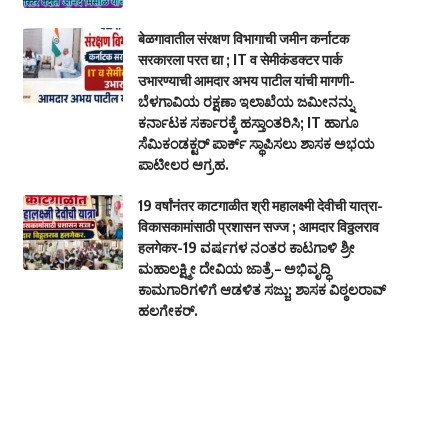
बेळगावातील संरक्षण विभागाची जमीन कर्नाटक
सरकारला परत द्या ; IT व सेमीकंडक्टर पार्क
उभारण्याची आमदार अभय पाटील यांची मागणी-
ಬೆಳಗಾವಿಯ ರಕ್ಷಣಾ ಇಲಾಖೆಯ ಜಮೀನನ್ನು
ಕರ್ನಾಟಕ ಸರ್ಕಾರಕ್ಕೆ ಹಸ್ತಾಂತರಿಸಿ; IT ಹಾಗೂ
ಸೆಮಿಕಂಡಕ್ಟರ್ ಪಾರ್ಕ್ ಸ್ಥಾಪಿಸಲು ಶಾಸಕ ಅಭಯ
ಪಾಟೀಲರ ಆಗ್ರಹ.
19 वर्षांनंतर काटगाळीत श्री महालक्ष्मी देवीची यात्रा-
विकासकामांसाठी प्रशासन सज्ज ; आमदार विठ्ठलराव
हलगेकर-19 ವರ್ಷಗಳ ನಂತರ ಕಾಟಗಾಳಿ ಶ್ರೀ
ಮಹಾಲಕ್ಷ್ಮೀ ದೇವಿಯ ಜಾತ್ರೆ – ಅಭಿವೃದ್ಧಿ
ಕಾಮಗಾರಿಗಳಿಗೆ ಆಡಳಿತ ಸಜ್ಜು; ಶಾಸಕ ವಿಠ್ಠಲರಾವ್
ಹಲಗೇಕರ್.