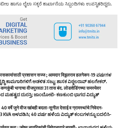
ೀಲ ಹಾಗೂ ಲೈಲಾ ಸಕ್ಕರೆ ಕಾರ್ಖಾನೆಯ ಸಿಬ್ಬಂದಿಗಳು ಉಪಸ್ಥಿತರಿದ್ದರು.
रा-विकासकामांसाठी प्रशासन सज्ज ; आमदार विठ्ठलराव हलगेकर-19 ವರ್ಷಗಳ
ವೃದ್ಧಿ ಕಾಮಗಾರಿಗಳಿಗೆ ಆಡಳಿತ ಸಜ್ಜು; ಶಾಸಕ ವಿಠ್ಠಲರಾವ್ ಹಲಗೇಕರ್.
ांबोटी-कणकुंबी भागाचा वीजपुरवठा 31 तास बंद. लोडशेडिंगच्या समस्येवर
ಳೆಯಿಂದ ಮಹತ್ವದ ದುರಸ್ತಿ; ಜಾಂಬೋಟಿ– ಕಣಕುಂಬಿ ಭಾಗದ ವಿದ್ಯುತ್
 वर्षे जुने वीज खांबही बदला-सुनील देसाई व ग्रामस्थांचे निवेदन-
3 KVA ಅಳವಡಿಸಿ; 40 ವರ್ಷ ಹಳೆಯ ವಿದ್ಯುತ್ ಕಂಬಗಳನ್ನೂ ಬದಲಿಸಿ–
पूर्ववत करा ; ज्येष्ठ नागरिकांची निवेदनाद्वारे मागणी- ಖಾನಾಪುರದ ಹಳೆಯ