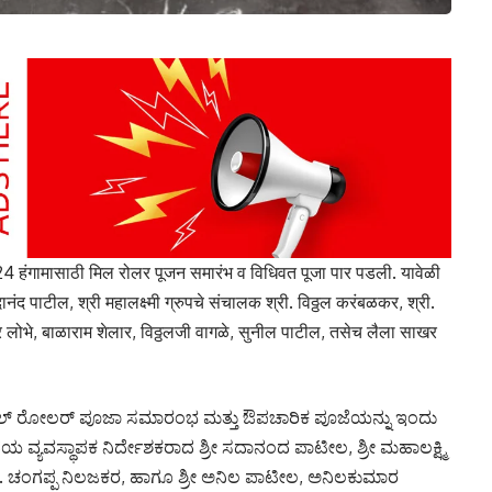
हंगामासाठी मिल रोलर पूजन समारंभ व विधिवत पूजा पार पडली. यावेळी
द पाटील, श्री महालक्ष्मी ग्रुपचे संचालक श्री. विठ्ठल करंबळकर, श्री.
लोभे, बाळाराम शेलार, विठ्ठलजी वागळे, सुनील पाटील, तसेच लैला साखर
 ಮಿಲ್ ರೋಲರ್ ಪೂಜಾ ಸಮಾರಂಭ ಮತ್ತು ಔಪಚಾರಿಕ ಪೂಜೆಯನ್ನು ಇಂದು
ಯ ವ್ಯವಸ್ಥಾಪಕ ನಿರ್ದೇಶಕರಾದ ಶ್ರೀ ಸದಾನಂದ ಪಾಟೀಲ, ಶ್ರೀ ಮಹಾಲಕ್ಷ್ಮಿ
್ರೀ. ಚಂಗಪ್ಪ ನಿಲಜಕರ, ಹಾಗೂ ಶ್ರೀ ಅನಿಲ ಪಾಟೀಲ, ಅನಿಲಕುಮಾರ