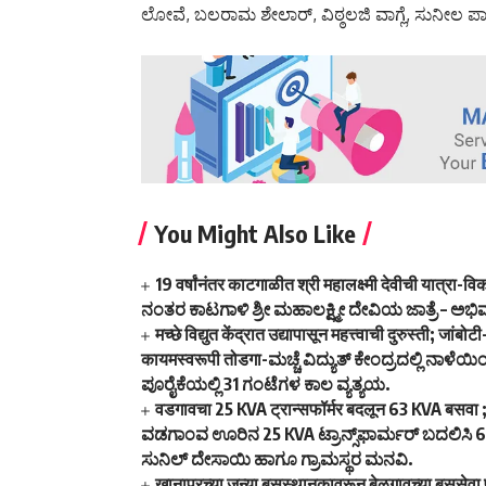
ಲೋವೆ, ಬಲರಾಮ ಶೇಲಾರ್, ವಿಠ್ಠಲಜಿ ವಾಗ್ಲೆ, ಸುನೀಲ ಪಾಟ
You Might Also Like
19 वर्षांनंतर काटगाळीत श्री महालक्ष्मी देवीची यात्
ನಂತರ ಕಾಟಗಾಳಿ ಶ್ರೀ ಮಹಾಲಕ್ಷ್ಮೀ ದೇವಿಯ ಜಾತ್ರೆ – ಅಭಿ
मच्छे विद्युत केंद्रात उद्यापासून महत्त्वाची दुरुस्ती; ज
कायमस्वरूपी तोडगा-ಮಚ್ಚೆ ವಿದ್ಯುತ್ ಕೇಂದ್ರದಲ್ಲಿ ನಾ
ಪೂರೈಕೆಯಲ್ಲಿ 31 ಗಂಟೆಗಳ ಕಾಲ ವ್ಯತ್ಯಯ.
वडगावचा 25 KVA ट्रान्सफॉर्मर बदलून 63 KVA बसवा ; 40
ವಡಗಾಂವ ಊರಿನ 25 KVA ಟ್ರಾನ್ಸ್‌ಫಾರ್ಮರ್ ಬದಲಿಸಿ 6
ಸುನಿಲ್ ದೇಸಾಯಿ ಹಾಗೂ ಗ್ರಾಮಸ್ಥರ ಮನವಿ.
खानापूरच्या जुन्या बसस्थानकावरून बेळगावच्या बससेवा 