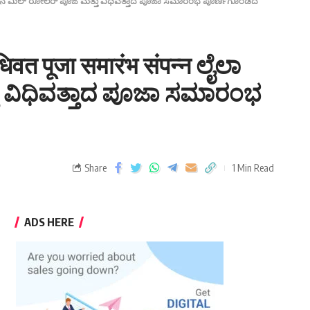
4 ಸೀಸನ್‌ನ ಮಿಲ್ ರೋಲರ್ ಪೂಜೆ ಮತ್ತು ವಿಧಿವತ್ತಾದ ಪೂಜಾ ಸಮಾರಂಭ ಪೂರ್ಣಗೊಂಡಿದೆ
िवत पूजा समारंभ संपन्न ಲೈಲಾ
ತು ವಿಧಿವತ್ತಾದ ಪೂಜಾ ಸಮಾರಂಭ
Share
1 Min Read
ADS HERE