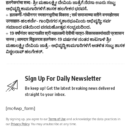
हलगेकरांचा शब्द- ಶ್ರೀ ಮಹಾಲಕ್ಷ್ಮೀ ದೇವಿಯ ಜಾತ್ರೆಗೆ ನೆರಸಾ ಊರು ಸಜ್ಜು;
ಅಭಿವೃದ್ಧಿ ಕಾಮಗಾರಿಗಳಿಗೆ ಶಾಸಕ ಹಲಗೇಕರ ಭರವಸೆ.
हलकर्णी-गांधीनगर स्मशानभूमीचा विकास ; सर्व समाजाच्या वतीने वनमहोत्सव
उत्साहात-ಹಲಕರ್ಣಿ- ಗಾಂಧಿನಗರ ಸ್ಮಶಾನಭೂಮಿಯ ಅಭಿವೃದ್ಧಿ; ಸರ್ವ
ಸಮಾಜದ ವತಿಯಿಂದ ವನಮಹೋತ್ಸವ ಸಂಭ್ರಮದಿಂದ.
19 वर्षांनंतर काटगाळीत श्री महालक्ष्मी देवीची यात्रा-विकासकामांसाठी प्रशासन
सज्ज ; आमदार विठ्ठलराव हलगेकर-19 ವರ್ಷಗಳ ನಂತರ ಕಾಟಗಾಳಿ ಶ್ರೀ
ಮಹಾಲಕ್ಷ್ಮೀ ದೇವಿಯ ಜಾತ್ರೆ – ಅಭಿವೃದ್ಧಿ ಕಾಮಗಾರಿಗಳಿಗೆ ಆಡಳಿತ ಸಜ್ಜು; ಶಾಸಕ
ವಿಠ್ಠಲರಾವ್ ಹಲಗೇಕರ್.
Sign Up For Daily Newsletter
Be keep up! Get the latest breaking news delivered
straight to your inbox.
[mc4wp_form]
By signing up, you agree to our
Terms of Use
and acknowledge the data practices in
our
Privacy Policy
. You may unsubscribe at any time.