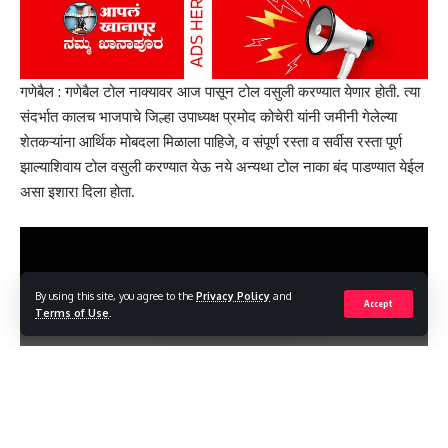
ಮಹಾಲಕ್ಷ್ಮೀ ದೇವಿಯ ಜಾತ್ರೆ – ಅಭಿವೃದ್ಧಿ ಕಾಮಗಾರಿಗಳಿಗೆ ಆಡಳಿತ ಸಜ್ಜು; ಶಾಸಕ
ವಿಠ್ಠಲರಾವ್ ಹಲಗೇಕರ್.
गणेबैल : गणेबैल टोल नाक्यावर आज पासून टोल वसुली करण्यात येणार होती. त्या
Sign Up For Daily Newsletter
संदर्भात कालच भाजपाचे जिल्हा उपाध्यक्ष प्रमोद कोचेरी यांनी जमीनी गेलेल्या
शेतकऱ्यांना आर्थिक मोबदला मिळाला पाहिजे, व संपूर्ण रस्ता व सर्वीस रस्ता पूर्ण
Be keep up! Get the latest breaking news delivered
झाल्याशिवाय टोल वसुली करण्यात येऊ नये अन्यथा टोल नाका बंद पाडण्यात येईल
straight to your inbox.
असा इशारा दिला होता.
[mc4wp_form]
By signing up, you agree to our
Terms of Use
and acknowledge the data practices in
our
Privacy Policy
. You may unsubscribe at any time.
By using this site, you agree to the
Privacy Policy
and
Accept
Terms of Use
.
Facebook
Leave a comment