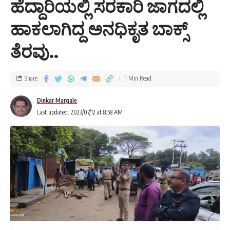
ಹೆದ್ದಾರಿಯಲ್ಲಿ ಸರಕಾರಿ ಜಾಗದಲ್ಲಿ
ಹಾಕಲಾಗಿದ್ದ ಅನಧಿಕೃತ ಬಾಕ್ಸ್
ತೆರವು..
Share
1 Min Read
Dinkar Margale
Last updated: 2023/07/12 at 8:58 AM