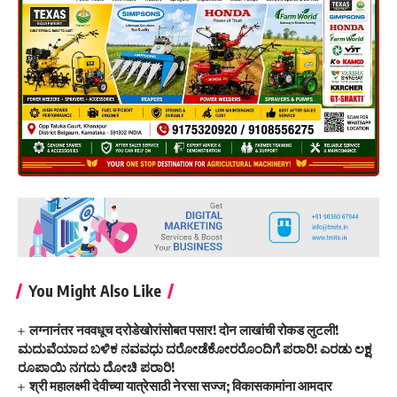
You Might Also Like
लग्नानंतर नववधूच दरोडेखोरांसोबत पसार! दोन लाखांची रोकड लुटली!
ಮದುವೆಯಾದ ಬಳಿಕ ನವವಧು ದರೋಡೆಕೋರರೊಂದಿಗೆ ಪರಾರಿ! ಎರಡು ಲಕ್ಷ
ರೂಪಾಯಿ ನಗದು ದೋಚಿ ಪರಾರಿ!
श्री महालक्ष्मी देवीच्या यात्रेसाठी नेरसा सज्ज; विकासकामांना आमदार