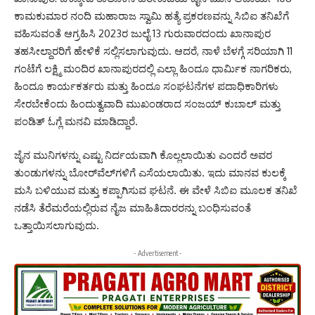
ಕಾಮಕುಮಾರ ನಂದಿ ಮಹಾರಾಜ ಸ್ವಾಮಿ ಹತ್ಯೆ ಪ್ರಕರಣವನ್ನು ಸಿಬಿಐ ತನಿಖೆಗೆ
ವಹಿಸುವಂತೆ ಆಗ್ರಹಿಸಿ 2023ರ ಜುಲೈ 13 ಗುರುವಾರದಂದು ಖಾನಾಪುರ
ತಹಸೀಲ್ದಾರರಿಗೆ ಹೇಳಿಕೆ ಸಲ್ಲಿಸಲಾಗುವುದು. ಆದರೆ, ನಾಳೆ ಬೆಳಗ್ಗೆ ಸರಿಯಾಗಿ 11
ಗಂಟೆಗೆ ಲಕ್ಷ್ಮಿ ಮಂದಿರ ಖಾನಾಪುರದಲ್ಲಿ ಎಲ್ಲಾ ಹಿಂದೂ ಧಾರ್ಮಿಕ ನಾಗರಿಕರು,
ಹಿಂದೂ ಕಾರ್ಯಕರ್ತರು ಮತ್ತು ಹಿಂದೂ ಸಂಘಟನೆಗಳ ಪದಾಧಿಕಾರಿಗಳು
ಸೇರಬೇಕೆಂದು ಹಿಂದುತ್ವವಾದಿ ಮುಖಂಡರಾದ ಸಂಜಯ್ ಕುಬಾಲ್ ಮತ್ತು
ಪಂಡಿತ್ ಓಗ್ಲೆ ಮನವಿ ಮಾಡಿದ್ದಾರೆ.
ಜೈನ ಮುನಿಗಳನ್ನು ಎಷ್ಟು ನಿರ್ದಯವಾಗಿ ಕೊಲ್ಲಲಾಯಿತು ಎಂದರೆ ಅವರ
ತುಂಡುಗಳನ್ನು ಬೋರ್‌ವೆಲ್‌ಗಳಿಗೆ ಎಸೆಯಲಾಯಿತು. ಇದು ಮಾನವ ಕುಲಕ್ಕೆ
ಮಸಿ ಬಳಿಯುವ ಮತ್ತು ಕಪ್ಪಾಗಿಸುವ ಘಟನೆ. ಈ ವೇಳೆ ಸಿಬಿಐ ಮೂಲಕ ತನಿಖೆ
ನಡೆಸಿ ತೆರೆಮರೆಯಲ್ಲಿರುವ ನೈಜ ಮಾಹಿತಿದಾರರನ್ನು ಬಂಧಿಸುವಂತೆ
ಒತ್ತಾಯಿಸಲಾಗುವುದು.
- Advertisement -