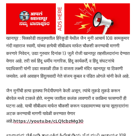
खानापूर : चिक्कोडी तालुक्यातील हिरेकुडी येथील जैन मुनी आचार्य 108 कामकुमार
नंदी महाराज स्वामी, यांच्या हत्येची सीबीआय मार्फत चौकशी करण्याची मागणी
करणारे निवेदन, उद्या गुरुवार दिनांक 13 जुलै रोजी खानापूर तहसीलदारांना देण्यात
येणार आहे. तरी सर्व हिंदू धर्मीय नागरिक, हिंदू कार्यकर्ते, व हिंदू संघटनांचे
पदाधिकारी यांनी उद्या सकाळी ठीक 11 वाजता लक्ष्मी मंदिर खानापूर या ठिकाणी
जमावेत. असे आवाहन हिंदुत्ववादी नेते संजय कुबल व पंडित ओगले यांनी केले आहे.
जैन मुनींची हत्या इतक्या निर्दयीपणाने केली असून, त्यांचे तुकडे तुकडे करून
बोरवेल मध्ये टाकले होते. मनुष्य जातीला कलंक लावणारी व काळिमा फासणारी ही
घटना आहे. याची सीबीआय मार्फत चौकशी करून पडद्यामागच्या खऱ्या सूत्रदारांना
अटक करण्याची मागणी यावेळी करण्यात येणार
आहे.
https://youtu.be/cLQ1cbzMg30
ಖಾನಾಪುರ: ಚಿಕ್ಕೋಡಿ ತಾಲೂಕಿನ ಹಿರೇಕುಡಿಯ ಜೈನ ಮುನಿ ಆಚಾರ್ಯ 108