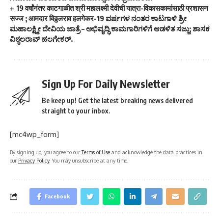
19 वर्षांनंतर काटगाळीत श्री महालक्ष्मी देवीची यात्रा-विकासकामांसाठी प्रशासन
सज्ज ; आमदार विठ्ठलराव हलगेकर-19 ವರ್ಷಗಳ ನಂತರ ಕಾಟಗಾಳಿ ಶ್ರೀ
ಮಹಾಲಕ್ಷ್ಮೀ ದೇವಿಯ ಜಾತ್ರೆ – ಅಭಿವೃದ್ಧಿ ಕಾಮಗಾರಿಗಳಿಗೆ ಆಡಳಿತ ಸಜ್ಜು; ಶಾಸಕ
ವಿಠ್ಠಲರಾವ್ ಹಲಗೇಕರ್.
Sign Up For Daily Newsletter
Be keep up! Get the latest breaking news delivered
straight to your inbox.
[mc4wp_form]
By signing up, you agree to our
Terms of Use
and acknowledge the data practices in
our
Privacy Policy
. You may unsubscribe at any time.
Facebook