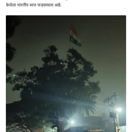
केलेला भारतीय ध्वज फडकावला आहे.