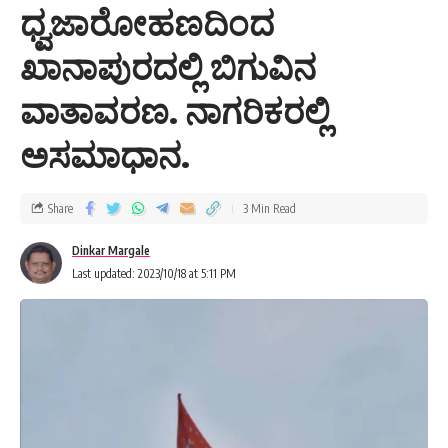
ಧ್ವಜಾರೋಹಣದಿಂದ
ಖಾನಾಪುರದಲ್ಲಿ ಬಿಗುವಿನ
ವಾತಾವರಣ. ನಾಗರಿಕರಲ್ಲಿ
ಅಸಮಾಧಾನ.
Share
3 Min Read
Dinkar Margale
Last updated: 2023/10/18 at 5:11 PM