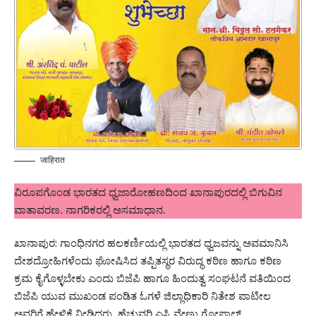
जाहिरात
ವಿರೂಪಗೊಂಡ ಭಾರತದ ಧ್ವಜಾರೋಹಣದಿಂದ ಖಾನಾಪುರದಲ್ಲಿ ಬಿಗುವಿನ
ವಾತಾವರಣ. ನಾಗರಿಕರಲ್ಲಿ ಅಸಮಾಧಾನ.
ಖಾನಾಪುರ: ಗಾಂಧಿನಗರ ಹಲಕರ್ಣಿಯಲ್ಲಿ ಭಾರತದ ಧ್ವಜವನ್ನು ಅವಮಾನಿಸಿ
ದೇಶದ್ರೋಹಿಗಳೆಂದು ಘೋಷಿಸಿದ ತಪ್ಪಿತಸ್ಥರ ವಿರುದ್ಧ ಕಠಿಣ ಹಾಗೂ ಕಠಿಣ
ಕ್ರಮ ಕೈಗೊಳ್ಳಬೇಕು ಎಂದು ಬಿಜೆಪಿ ಹಾಗೂ ಹಿಂದುತ್ವ ಸಂಘಟನೆ ವತಿಯಿಂದ
ಬಿಜೆಪಿ ಯುವ ಮುಖಂಡ ಪಂಡಿತ ಓಗಳೆ ಜಿಲ್ಲಾಧಿಕಾರಿ ನಿತೇಶ ಪಾಟೀಲ
ಅವರಿಗೆ ಹೇಳಿಕೆ ನೀಡಿದರು. ಹೆಚ್ಚುವರಿ ಎಸ್ಪಿ ವೇಣು ಗೋಪಾಲ್