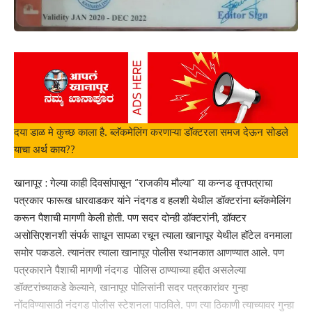
दया डाळ मे कुच्छ काला है. ब्लॅकमेलिंग करणाऱ्या डॉक्टरला समज देऊन सोडले
याचा अर्थ काय??
खानापूर : गेल्या काही दिवसांपासून “राजकीय मौल्या” या कन्नड वृत्तपत्राचा
पत्रकार फारूख धारवाडकर यांने नंदगड व हलशी येथील डॉक्टरांना ब्लॅकमेलिंग
करून पैशाची मागणी केली होती. पण सदर दोन्ही डॉक्टरांनी, डॉक्टर
असोसिएशनशी संपर्क साधून सापळा रचून त्याला खानापूर येथील हॉटेल वनमाला
समोर पकडले. त्यानंतर त्याला खानापूर पोलीस स्थानकात आणण्यात आले. पण
पत्रकाराने पैशाची मागणी नंदगड पोलिस ठाण्याच्या हद्दीत असलेल्या
डॉक्टरांच्याकडे केल्याने, खानापूर पोलिसांनी सदर पत्रकारांवर गुन्हा
नोंदविण्यासाठी नंदगड पोलीस स्टेशनला पाठविले. पण त्या ठिकाणी त्याच्यावर गुन्हा