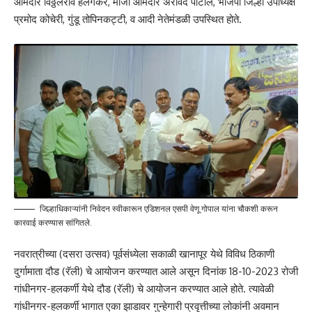
आमदार विठ्ठलराव हलगेकर, माजी आमदार अरविंद पाटील, भाजपा जिल्हा उपाध्यक्ष
प्रमोद कोचेरी, गुंडू तोपिनकट्टी, व आदी नेतेमंडळी उपस्थित होते.
जिल्हाधिकाऱ्यांनी निवेदन स्वीकारून एडिशनल एसपी वेणू गोपाल यांना चौकशी करून
कारवाई करण्यास सांगितले.
नवरात्रीच्या (दसरा उत्सव) पूर्वसंध्येला सकाळी खानापूर येथे विविध ठिकाणी
दुर्गामाता दौड (रॅली) चे आयोजन करण्यात आले असून दिनांक 18-10-2023 रोजी
गांधीनगर-हलकर्णी येथे दौड (रॅली) चे आयोजन करण्यात आले होते. त्यावेळी
गांधीनगर-हलकर्णी भागात एका झाडावर गुन्हेगारी प्रवृत्तीच्या लोकांनी अवमान