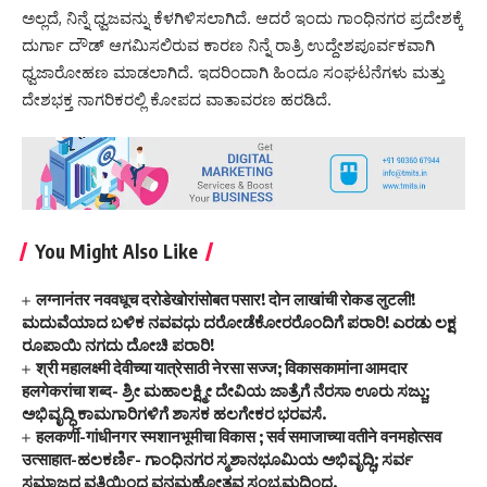
ಅಲ್ಲದೆ, ನಿನ್ನೆ ಧ್ವಜವನ್ನು ಕೆಳಗಿಳಿಸಲಾಗಿದೆ. ಆದರೆ ಇಂದು ಗಾಂಧಿನಗರ ಪ್ರದೇಶಕ್ಕೆ
ದುರ್ಗಾ ದೌಡ್ ಆಗಮಿಸಲಿರುವ ಕಾರಣ ನಿನ್ನೆ ರಾತ್ರಿ ಉದ್ದೇಶಪೂರ್ವಕವಾಗಿ
ಧ್ವಜಾರೋಹಣ ಮಾಡಲಾಗಿದೆ. ಇದರಿಂದಾಗಿ ಹಿಂದೂ ಸಂಘಟನೆಗಳು ಮತ್ತು
ದೇಶಭಕ್ತ ನಾಗರಿಕರಲ್ಲಿ ಕೋಪದ ವಾತಾವರಣ ಹರಡಿದೆ.
You Might Also Like
लग्नानंतर नववधूच दरोडेखोरांसोबत पसार! दोन लाखांची रोकड लुटली!
ಮದುವೆಯಾದ ಬಳಿಕ ನವವಧು ದರೋಡೆಕೋರರೊಂದಿಗೆ ಪರಾರಿ! ಎರಡು ಲಕ್ಷ
ರೂಪಾಯಿ ನಗದು ದೋಚಿ ಪರಾರಿ!
श्री महालक्ष्मी देवीच्या यात्रेसाठी नेरसा सज्ज; विकासकामांना आमदार
हलगेकरांचा शब्द- ಶ್ರೀ ಮಹಾಲಕ್ಷ್ಮೀ ದೇವಿಯ ಜಾತ್ರೆಗೆ ನೆರಸಾ ಊರು ಸಜ್ಜು;
ಅಭಿವೃದ್ಧಿ ಕಾಮಗಾರಿಗಳಿಗೆ ಶಾಸಕ ಹಲಗೇಕರ ಭರವಸೆ.
हलकर्णी-गांधीनगर स्मशानभूमीचा विकास ; सर्व समाजाच्या वतीने वनमहोत्सव
उत्साहात-ಹಲಕರ್ಣಿ- ಗಾಂಧಿನಗರ ಸ್ಮಶಾನಭೂಮಿಯ ಅಭಿವೃದ್ಧಿ; ಸರ್ವ
ಸಮಾಜದ ವತಿಯಿಂದ ವನಮಹೋತ್ಸವ ಸಂಭ್ರಮದಿಂದ.