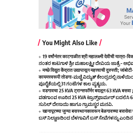
You Might Also Like
19 वर्षांनंतर काटगाळीत श्री महालक्ष्मी देवीची यात्
ನಂತರ ಕಾಟಗಾಳಿ ಶ್ರೀ ಮಹಾಲಕ್ಷ್ಮೀ ದೇವಿಯ ಜಾತ್ರೆ – ಅಭಿ
मच्छे विद्युत केंद्रात उद्यापासून महत्त्वाची दुरुस्ती; ज
कायमस्वरूपी तोडगा-ಮಚ್ಚೆ ವಿದ್ಯುತ್ ಕೇಂದ್ರದಲ್ಲಿ ನಾ
ಪೂರೈಕೆಯಲ್ಲಿ 31 ಗಂಟೆಗಳ ಕಾಲ ವ್ಯತ್ಯಯ.
वडगावचा 25 KVA ट्रान्सफॉर्मर बदलून 63 KVA बसवा ; 40
ವಡಗಾಂವ ಊರಿನ 25 KVA ಟ್ರಾನ್ಸ್‌ಫಾರ್ಮರ್ ಬದಲಿಸಿ 6
ಸುನಿಲ್ ದೇಸಾಯಿ ಹಾಗೂ ಗ್ರಾಮಸ್ಥರ ಮನವಿ.
खानापूरच्या जुन्या बसस्थानकावरून बेळगावच्या बससेवा 
ಬಸ್ ನಿಲ್ದಾಣದಿಂದ ಬೆಳಗಾವಿಗೆ ಬಸ್ ಸೇವೆಗಳನ್ನು ಎಂದ