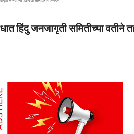
नजागृती समितीच्या वतीने तहसीलदारांना निवेदन
रोधात हिंदु जनजागृती समितीच्या वतीने 