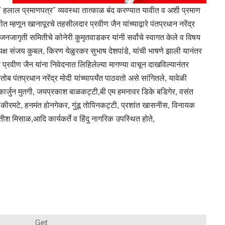
ी ” हलाल प्रमाणपत्र” व्यवस्था तात्काळ बंद करण्यात यावीत व अशी प्रमाण
ीत म्हणून खानापूरचे तहसीलदार प्रवीण जैन यांच्याद्वारे पंतप्रधान नरेंद्र
ू जनजागृती समितीचे कोनेरी कुमृतवाडकर यांनी सर्वांचे स्वागत केले व विषय
्ष संजय कुबल, किरण येळुरकर सुभाष देशपांडे, यांची भाषणे झाली यानंतर
प्रवीण जैन यांना निवेदनात लिहिलेल्या मागण्या वाचून दाखविल्यानंतर
ब पंतप्रधान नरेंद्र मोदी यांच्यापर्यंत पाठवतो असे सांगितले, यावेळी
कार्जुन मुतगी, जयप्रकाश बाळकट्टी,बी एम हमनावर डिके बडिगेर, वसंत
व कीरमटे, हनमंत होनगेकर, गुंडू तोपिनकट्टी, प्रशांत खासनीस, विनायक
तीश मिसाळ,आदि कार्यकर्ते व हिंदु नागरिक उपस्थित होते,