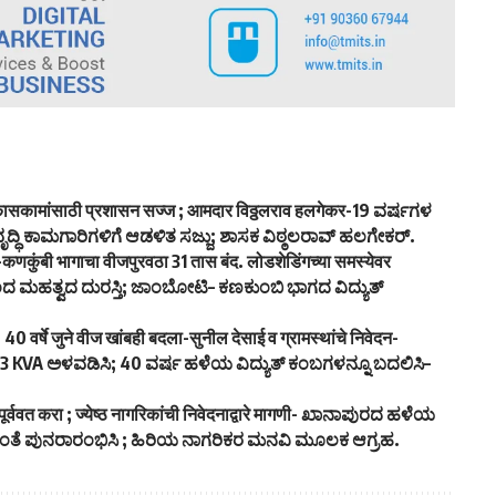
रा-विकासकामांसाठी प्रशासन सज्ज ; आमदार विठ्ठलराव हलगेकर-19 ವರ್ಷಗಳ
ವೃದ್ಧಿ ಕಾಮಗಾರಿಗಳಿಗೆ ಆಡಳಿತ ಸಜ್ಜು; ಶಾಸಕ ವಿಠ್ಠಲರಾವ್ ಹಲಗೇಕರ್.
ांबोटी-कणकुंबी भागाचा वीजपुरवठा 31 तास बंद. लोडशेडिंगच्या समस्येवर
ಳೆಯಿಂದ ಮಹತ್ವದ ದುರಸ್ತಿ; ಜಾಂಬೋಟಿ– ಕಣಕುಂಬಿ ಭಾಗದ ವಿದ್ಯುತ್
 वर्षे जुने वीज खांबही बदला-सुनील देसाई व ग्रामस्थांचे निवेदन-
3 KVA ಅಳವಡಿಸಿ; 40 ವರ್ಷ ಹಳೆಯ ವಿದ್ಯುತ್ ಕಂಬಗಳನ್ನೂ ಬದಲಿಸಿ–
पूर्ववत करा ; ज्येष्ठ नागरिकांची निवेदनाद्वारे मागणी- ಖಾನಾಪುರದ ಹಳೆಯ
ಿನಂತೆ ಪುನರಾರಂಭಿಸಿ ; ಹಿರಿಯ ನಾಗರಿಕರ ಮನವಿ ಮೂಲಕ ಆಗ್ರಹ.