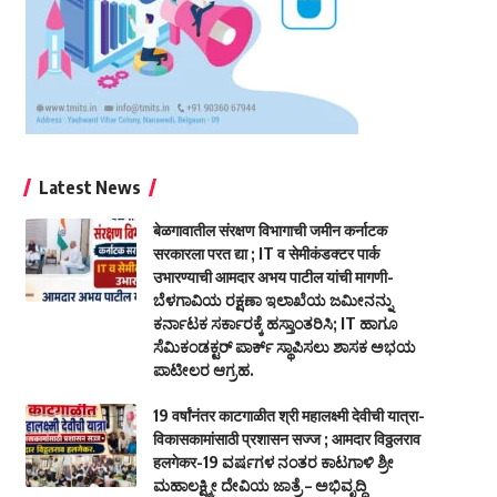
Latest News
बेळगावातील संरक्षण विभागाची जमीन कर्नाटक
सरकारला परत द्या ; IT व सेमीकंडक्टर पार्क
उभारण्याची आमदार अभय पाटील यांची मागणी-
ಬೆಳಗಾವಿಯ ರಕ್ಷಣಾ ಇಲಾಖೆಯ ಜಮೀನನ್ನು
ಕರ್ನಾಟಕ ಸರ್ಕಾರಕ್ಕೆ ಹಸ್ತಾಂತರಿಸಿ; IT ಹಾಗೂ
ಸೆಮಿಕಂಡಕ್ಟರ್ ಪಾರ್ಕ್ ಸ್ಥಾಪಿಸಲು ಶಾಸಕ ಅಭಯ
ಪಾಟೀಲರ ಆಗ್ರಹ.
19 वर्षांनंतर काटगाळीत श्री महालक्ष्मी देवीची यात्रा-
विकासकामांसाठी प्रशासन सज्ज ; आमदार विठ्ठलराव
हलगेकर-19 ವರ್ಷಗಳ ನಂತರ ಕಾಟಗಾಳಿ ಶ್ರೀ
ಮಹಾಲಕ್ಷ್ಮೀ ದೇವಿಯ ಜಾತ್ರೆ – ಅಭಿವೃದ್ಧಿ