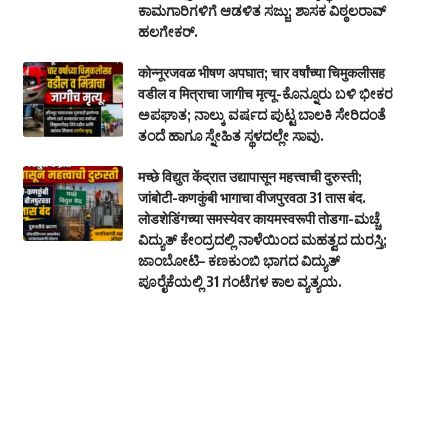
ಕಾಮಗಾರಿಗಳಿಗೆ ಆಡಳಿತ ಸಜ್ಜು; ಶಾಸಕ ವಿಠ್ಠಲರಾವ್
ಹಲಗೇಕರ್.
कोन्नूरजवळ भीषण अपघात; चार वर्षांच्या चिमुकलीसह
वडील व मित्राचा जागीच मृत्यू-ಕೊನ್ನೂರು ಬಳಿ ಭೀಕರ
ಅಪಘಾತ; ನಾಲ್ಕು ವರ್ಷದ ಪುಟ್ಟ ಬಾಲಕಿ ಸೇರಿದಂತೆ
ತಂದೆ ಹಾಗೂ ಸ್ನೇಹಿತ ಸ್ಥಳದಲ್ಲೇ ಸಾವು.
मच्छे विद्युत केंद्रात उद्यापासून महत्त्वाची दुरुस्ती;
जांबोटी-कणकुंबी भागाचा वीजपुरवठा 31 तास बंद.
लोडशेडिंगच्या समस्येवर कायमस्वरूपी तोडगा-ಮಚ್ಚೆ
ವಿದ್ಯುತ್ ಕೇಂದ್ರದಲ್ಲಿ ನಾಳೆಯಿಂದ ಮಹತ್ವದ ದುರಸ್ತಿ;
ಜಾಂಬೋಟಿ– ಕಣಕುಂಬಿ ಭಾಗದ ವಿದ್ಯುತ್
ಪೂರೈಕೆಯಲ್ಲಿ 31 ಗಂಟೆಗಳ ಕಾಲ ವ್ಯತ್ಯಯ.