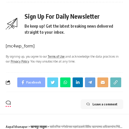
Sign Up For Daily Newsletter
Be keep up! Get the latest breaking news delivered
straight to your inbox.
[mc4wp_form]
By signing up, you agree to our
Terms of Use
and acknowledge the data practices in
our
Privacy Policy
. You may unsubscribe at any time.
Facebook
Leave a comment
Aapal khanapur
>
खानापूर तालुका
>
सार्वजनिक गणेशोत्सव महामंडळाचे विविध खात्याच्या अधिकाऱ्यांना निवेदन-ವಿವಿಧ ಇಲಾಖೆಗಳ ಅಧಿಕಾರಿಗಳಿಗೆ ಸಾರ್ವಜನಿಕ ಗಣೇಶೋತ್ಸವ ಮಂಡಳಿಯ ವತಿಯಿಂದ ಮನವಿ.