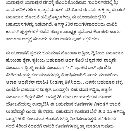
ಖಾನಾಪುರ; ಖಾನಾಪುರ ನಗರಕ್ಕೆ ಹೊಂದಿಕೊಂಡಿರುವ ಗಾಂಧಿನಗರದಲ್ಲಿ ಶ್ರೀ
ಸಾರ್ವಜನಿಕ ಗಣೇಶ ಉತ್ಸವ ಮಂಡಳಿ ವತಿಯಿಂದ ಈ ವರ್ಷ ಲಕ್ಕಿ ಡ್ರಾ ಬಂಪರ್
ಬಹುಮಾನ ಯೋಜನೆ ಹಮ್ಮಿಕೊಳ್ಳಲಾಗಿದ್ದು, ಈ ಯೋಜನೆಯಲ್ಲಿ 10
ಬಹುಮಾನಗಳನ್ನು ಇಡಲಾಗಿದೆ. ಆಗಸ್ಟ್ 20ರ ಮಂಗಳವಾರದಂದು ಲಾಟರಿ
ಕೂಪನ್ ಪುಸ್ತಕಗಳಿಗೆ ಬಿಜೆಪಿ ಜಿಲ್ಲಾ ಉಪಾಧ್ಯಕ್ಷ ಪ್ರಮೋದ ಕೋಚೇರಿ ಹಾಗೂ
ತಾಲೂಕಾ ಅಧ್ಯಕ್ಷ ಸಂಜಯ ಕುಬಲ ಅವರು ಪೂಜೆ ಸಲ್ಲಿಸಿದರು.
ಈ ಯೋಜನೆಗೆ ಪ್ರಥಮ ಬಹುಮಾನ ಹೋಂಡಾ ಆಕ್ಟಿವಾ, ದ್ವಿತೀಯ ಬಹುಮಾನ
ಹೋಂಡಾ ಶೈನ್, ತೃತೀಯ ಬಹುಮಾನ ಅರ್ಧ ತೊಲಿ ಚಿನ್ನದ ಸರ, ನಾಲ್ಕನೇ
ಬಹುಮಾನ ಫ್ರಿಡ್ಜ್, ಆರನೇ ಬಹುಮಾನ “32” ಇಂಚಿನ ಎಲ್ ಇಡಿ ಟಿವಿ
ಸೇರಿದಂತೆ ಹತ್ತು ಬಹುಮಾನಗಳನ್ನು ಘೋಷಿಸಲಾಗಿದೆ ಎಂದು ಮಂಡಳಿಯ
ಆಕಾಶ ಅಥಣಿಕರ್ ಮಾಹಿತಿ ನೀಡುತ್ತಾ ತಿಳಿಸಿದರು. , ಏಳನೇ ಬಹುಮಾನ ಚಕ್ರ.
ಎಂಟನೇ ಬಹುಮಾನ ಮಿಕ್ಸರ್, ಒಂಬತ್ತನೇ ಬಹುಮಾನ ಕಬ್ಬಿಣ, ಹತ್ತನೇ
ಬಹುಮಾನ ಡಿನ್ನರ್ ಸೆಟ್. ಆಗಸ್ಟ್ 26 ರಂದು ಕಾರ್ಯಕ್ರಮದ ಮೂಲಕ
ಯೋಜನೆಯನ್ನು ಉದ್ಘಾಟಿಸಿ ಈ ಬಹುಮಾನ ಕೂಪನ್‌ಗಳ ವಿತರಣೆಗೆ ಚಾಲನೆ
ನೀಡಲಿದ್ದಾರೆ ಎಂದು ಹೇಳಿದರು. ಬಹುಮಾನ ಕೂಪನಿನ ಬೆಲೆ 300 ರೂ ಆಗಿದ್ದು,
ಒಟ್ಟು 1,500 ಬಹುಮಾನ ಕೂಪನ್‌ಗಳನ್ನು ವಿತರಿಸಲಾಗುತ್ತದೆ. ಸೆ.14ರಂದು
ಸಂಜೆ 4ರಿಂದ 6ರವರೆಗೆ ಲಾಟರಿ ಕೂಪನ್‌ಗಳನ್ನು ಡ್ರಾ ಮಾಡಲಾಗುವುದು