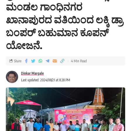
ಮಂಡಲ ಗಾಂಧಿನಗರ
ಖಾನಾಪುರದ ವತಿಯಿಂದ ಲಕ್ಕಿ ಡ್ರಾ
ಬಂಪರ್ ಬಹುಮಾನ ಕೂಪನ್
ಯೋಜನೆ.
Share
4 Min Read
Dinkar Margale
Last updated: 2024/08/21 at 8:28 PM