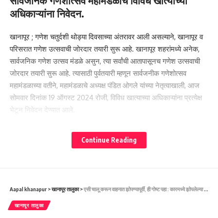
सार्वजनिक गणेशोत्सव महामंडळाचे विविध खात्याच्या
अधिकाऱ्यांना निवेदन.
खानापूर ; गणेश चतुर्दशी थोड्या दिवसाच्या अंतरावर आली असल्याने, खानापूर व
परिसरात गणेश उत्सवाची जोरदार तयारी सुरू आहे. खानापूर शहरांमध्ये अनेक,
सार्वजनिक गणेश उत्सव मंडळे असुन, त्या सर्वांची आतापासूनच गणेश उत्सवाची
जोरदार तयारी सुरू आहे. त्यासाठी पुर्वतयारी म्हणून सार्वजनीक गणेशोत्सव
महामंडळाच्या वतीने, महामंडळाचे अध्यक्ष पंडित ओगले यांच्या नेतृत्वाखाली, आज
सोमवार दिनांक 19 ऑगस्ट 2024 रोजी, विविध खात्याच्या अधिकाऱ्यांना प्रत्येक्ष
भेटून निवेदन देण्यात आले.
Continue Reading
Aapal khanapur
>
खानापूर तालुका
>
एसी चालू करून वाहनात झोपण्यापूर्वी, ही गोष्ट पहा : कारमध्ये झोपलेल्या व्यक्तीचा मृत्यू-ವಾಹನದಲ್ಲಿ ಏಸಿ ಹಾಕಿಕೊಂಡು ಮಲಗುವ ಮುನ್ನ ಎಚ್ಚರಿಕೆ. : ಕಾರಿನಲ್ಲಿ ಮಲಗಿದ್ದವನ ಸಾವು.
खानापूर तालुका