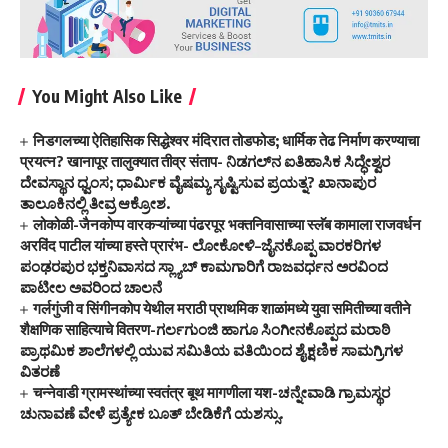
You Might Also Like
निडगलच्या ऐतिहासिक सिद्धेश्वर मंदिरात तोडफोड; धार्मिक तेढ निर्माण करण्याचा
प्रयत्न? खानापूर तालुक्यात तीव्र संताप- ನಿಡಗಲ್‌ನ ಐತಿಹಾಸಿಕ ಸಿದ್ಧೇಶ್ವರ
ದೇವಸ್ಥಾನ ಧ್ವಂಸ; ಧಾರ್ಮಿಕ ವೈಷಮ್ಯ ಸೃಷ್ಟಿಸುವ ಪ್ರಯತ್ನ? ಖಾನಾಪುರ
ತಾಲೂಕಿನಲ್ಲಿ ತೀವ್ರ ಆಕ್ರೋಶ.
लोकोळी-जैनकोप्प वारकऱ्यांच्या पंढरपूर भक्तनिवासाच्या स्लॅब कामाला राजवर्धन
अरविंद पाटील यांच्या हस्ते प्रारंभ- ಲೋಕೋಳಿ–ಜೈನಕೊಪ್ಪ ವಾರಕರಿಗಳ
ಪಂಢರಪುರ ಭಕ್ತನಿವಾಸದ ಸ್ಲ್ಯಾಬ್ ಕಾಮಗಾರಿಗೆ ರಾಜವರ್ಧನ ಅರವಿಂದ
ಪಾಟೀಲ ಅವರಿಂದ ಚಾಲನೆ
गर्लगुंजी व सिंगीनकोप येथील मराठी प्राथमिक शाळांमध्ये युवा समितीच्या वतीने
शैक्षणिक साहित्याचे वितरण-ಗರ್ಲಗುಂಜಿ ಹಾಗೂ ಸಿಂಗೀನಕೊಪ್ಪದ ಮರಾಠಿ
ಪ್ರಾಥಮಿಕ ಶಾಲೆಗಳಲ್ಲಿ ಯುವ ಸಮಿತಿಯ ವತಿಯಿಂದ ಶೈಕ್ಷಣಿಕ ಸಾಮಗ್ರಿಗಳ
ವಿತರಣೆ
चन्नेवाडी ग्रामस्थांच्या स्वतंत्र बूथ मागणीला यश-ಚನ್ನೇವಾಡಿ ಗ್ರಾಮಸ್ಥರ
ಚುನಾವಣೆ ವೇಳೆ ಪ್ರತ್ಯೇಕ ಬೂತ್‌ ಬೇಡಿಕೆಗೆ ಯಶಸ್ಸು.