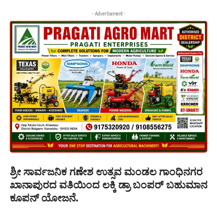
- Advertisement -
ಶ್ರೀ ಸಾರ್ವಜನಿಕ ಗಣೇಶ ಉತ್ಸವ ಮಂಡಲ ಗಾಂಧಿನಗರ
ಖಾನಾಪುರದ ವತಿಯಿಂದ ಲಕ್ಕಿ ಡ್ರಾ ಬಂಪರ್ ಬಹುಮಾನ
ಕೂಪನ್ ಯೋಜನೆ.