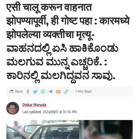
एसी चालू करून वाहनात
झोपण्यापूर्वी, ही गोष्ट पहा : कारमध्ये
झोपलेल्या व्यक्तीचा मृत्यू-
ವಾಹನದಲ್ಲಿ ಏಸಿ ಹಾಕಿಕೊಂಡು
सीपीआय मंजुनाथ नाईक यांना निवेदन देताना महामंडळाचे पदाधिकारी व कार्यकर्ते.
ಮಲಗುವ ಮುನ್ನ ಎಚ್ಚರಿಕೆ. :
- Advertisement -
ಕಾರಿನಲ್ಲಿ ಮಲಗಿದ್ದವನ ಸಾವು.
Share
1 Min Read
Dinkar Margale
Last updated: 2024/08/17 at 10:10 PM