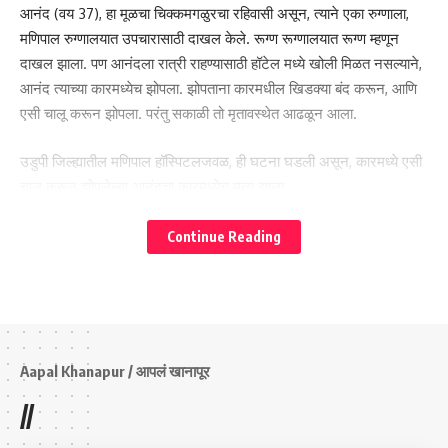
आनंद (वय 37), हा मूळचा चिक्कमगळुरचा रहिवासी असून, त्याने एका रुग्णाला,
मणिपाल रुग्णालयात उपचारासाठी दाखल केले. रूग्ण रूग्णालयात रूग्ण म्हणून
दाखल झाला. पण आनंदला रात्री राहण्यासाठी हॉटेल मध्ये खोली मिळत नसल्याने,
आनंद त्याच्या कारमध्येच झोपला. झोपताना कारमधील खिडक्या बंद करून, आणि
एसी चालू करून झोपला. परंतु सकाळी तो मृतावस्थेत आढळून आला.
उडुपी जिल्ह्यातील मणिपाल हॉस्पिटलजवळ, ही घटना घडली असून, कारमध्ये एसी
हेस्कॉमचे अभीयंता जगदीश मोहिते यांना निवेदन देताना महामंडळाचे पदाधिकारी…
चालू करून झोपलेल्या आनंदचा कारमध्येच मृत्यू झाला.
यावेळी महामंडळाच्यावतीने हेस्कॉमचे अधीकारी जगदीश मोहिते यांची भेट घेऊन,
ವಾಹನದಲ್ಲಿ ಏಸಿ ಹಾಕಿಕೊಂಡು ಮಲಗುವ ಮುನ್ನ
गणेशोत्सव काळात 24 तास अखंडित वीजपुरवठा सुरू ठेवण्यात यावा. व
Continue Reading
ಎಚ್ಚರಿಕೆ. : ಕಾರಿನಲ್ಲಿ ಮಲಗಿದ್ದವನ ಸಾವು.
गणेशोत्सवापूर्वी खाली लोंबकळत असलेल्या, वीधुत तारा वर‌ करून बांधणे, तसेच
छोट्या मोठ्या दुरूस्ती, आताच‌ करून घेण्याची मागणी यावेळी करण्यात आली. तसेच
ಕಾರಿನಲ್ಲಿ ಎಸಿ ಹಾಕಿಕೊಂಡು ಮಲಗಿದ್ದ ವೇಳೆ ಕಾರಿನಲ್ಲೇ ಸಾವನ್ನಪ್ಪಿರುವ ಘಟನೆ
गणेशोत्सव काळात, होणाऱ्या मीरवणुकीत गणेश मूर्तीच्या गाड्यांना तारा लागुन, काही
ಉಡುಪಿ ಜಿಲ್ಲೆಯ ಮಣಿಪಾಲ ಆಸ್ಪತ್ರೆ ಬಳಿ ನಡೆದಿದೆ.
वीपरीत घटना घडू नयेत, म्हणून, दक्षता घेण्यासाठी 4 ते 5 वायरमनची नेमणूक
करण्याची मागणी यावेळी करण्यात आली.
Aapal Khanapur / आपलं खानापूर
- Advertisement -
//