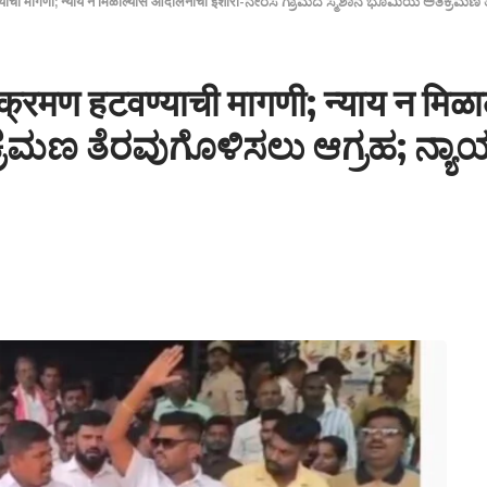
वण्याची मागणी; न्याय न मिळाल्यास आंदोलनाचा इशारा-ನೇರಸೆ ಗ್ರಾಮದ ಸ್ಮಶಾನ ಭೂಮಿಯ ಅತಿಕ್ರಮಣ
क्रमण हटवण्याची मागणी; न्याय न मिळ
ರಮಣ ತೆರವುಗೊಳಿಸಲು ಆಗ್ರಹ; ನ್ಯಾ