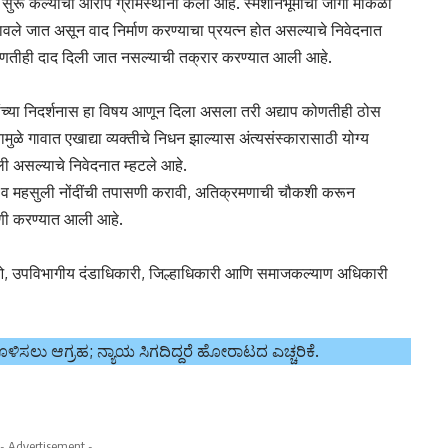
 सुरू केल्याचा आरोप ग्रामस्थांनी केला आहे. स्मशानभूमीची जागा मोकळी
ावले जात असून वाद निर्माण करण्याचा प्रयत्न होत असल्याचे निवेदनात
 कोणतीही दाद दिली जात नसल्याची तक्रार करण्यात आली आहे.
यांच्या निदर्शनास हा विषय आणून दिला असला तरी अद्याप कोणतीही ठोस
े गावात एखाद्या व्यक्तीचे निधन झाल्यास अंत्यसंस्कारासाठी योग्य
ली असल्याचे निवेदनात म्हटले आहे.
े व महसुली नोंदींची तपासणी करावी, अतिक्रमणाची चौकशी करून
ागणी करण्यात आली आहे.
पीडीओ, उपविभागीय दंडाधिकारी, जिल्हाधिकारी आणि समाजकल्याण अधिकारी
ಿಸಲು ಆಗ್ರಹ; ನ್ಯಾಯ ಸಿಗದಿದ್ದರೆ ಹೋರಾಟದ ಎಚ್ಚರಿಕೆ.
- Advertisement -