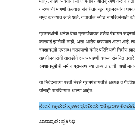
मात्र, काही व्यक्तींनी या जमिनीवर अतिक्रमण करून शेती
करण्याची मागणी केल्यास संबंधितांकडून ग्रामस्थांना धमक
नमूद करण्यात आले आहे. गावातील ज्येष्ठ नागरिकांनाही
ग्रामस्थांनी अनेक वेळा ग्रामपंचायत तसेच पंचायत सदस्
कारवाई झालेली नाही, असा आरोप करण्यात आला आहे. त्यामुळ
स्मशानभूमी उपलब्ध नसल्याची गंभीर परिस्थिती निर्माण झा
तहसीलदारांनी तातडीने स्थळ पाहणी करून संबंधित उतार
स्मशानभूमीची जमीन ग्रामस्थांच्या ताब्यात द्यावी, अशी म
या निवेदनाच्या प्रती नेरसे ग्रामपंचायतीचे अध्यक्ष व 
यांनाही पाठविण्यात आल्या आहेत.
ನೇರಸೆ ಗ್ರಾಮದ ಸ್ಮಶಾನ ಭೂಮಿಯ ಅತಿಕ್ರಮಣ ತೆರವುಗೊಳ
ಖಾನಾಪುರ : ಪ್ರತಿನಿಧಿ