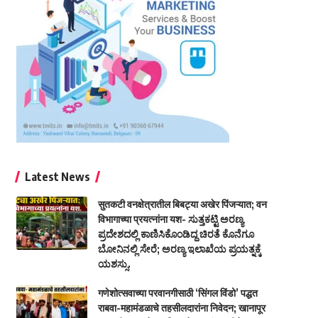
Latest News
सुतकटी वनक्षेत्रातील बिबट्या अखेर पिंजऱ्यात; वन
विभागाच्या प्रयत्नांना यश- ಸುತ್ತಕಟ್ಟಿ ಅರಣ್ಯ
ಪ್ರದೇಶದಲ್ಲಿ ಕಾಣಿಸಿಕೊಂಡಿದ್ದ ಚಿರತೆ ಕೊನೆಗೂ
ಬೋನಿನಲ್ಲಿ ಸೇರೆ; ಅರಣ್ಯ ಇಲಾಖೆಯ ಪ್ರಯತ್ನಕ್ಕೆ
ಯಶಸ್ಸು.
गणेशोत्सवाच्या परवानगीसाठी ‘सिंगल विंडो’ पद्धत
राबवा-महामंडळाचे तहसीलदारांना निवेदन; खानापूर