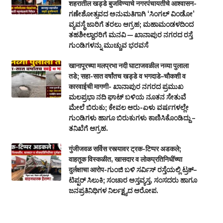
शहरातील खड्डे बुजविण्याचे नगरपंचायतीचे आश्वासन-
ಗಣೇಶೋತ್ಸವದ ಅನುಮತಿಗಾಗಿ ‘ಸಿಂಗಲ್ ವಿಂಡೋ’
ವ್ಯವಸ್ಥೆ ಜಾರಿಗೆ ತರಲು ಆಗ್ರಹ; ಮಹಾಮಂಡಳದಿಂದ
ತಹಶೀಲ್ದಾರರಿಗೆ ಮನವಿ — ಖಾನಾಪುರ ನಗರದ ರಸ್ತೆ
ಗುಂಡಿಗಳನ್ನು ಮುಚ್ಚುವ ಭರವಸೆ
खानापूरच्या मलप्रभा नदी घाटाजवळील नव्या पुलाला
तडे; सहा-सात वर्षांतच खड्डे व भगदाडे–चौकशी व
कारवाईची मागणी- ಖಾನಾಪುರ ನಗರದ ಪ್ರಮುಖ
ಮಲಪ್ರಭಾ ನದಿ ಘಾಟ್ ಬಳಿಯ ನೂತನ ಸೇತುವೆ
ಮೇಲೆ ಬಿರುಕು; ಕೇವಲ ಆರು-ಏಳು ವರ್ಷಗಳಲ್ಲೇ
ಗುಂಡಿಗಳು ಹಾಗೂ ಬಿರುಕುಗಳು ಕಾಣಿಸಿಕೊಂಡಿದ್ದು –
ತನಿಖೆಗೆ ಆಗ್ರಹ.
गुंजीजवळ सर्विस रस्त्यावर ट्रक-टिप्पर अडकले;
वाहतूक विस्कळीत, खासदार व लोकप्रतिनिधींच्या
दुर्लक्षाचा आरोप-ಗುಂಜಿ ಬಳಿ ಸರ್ವಿಸ್ ರಸ್ತೆಯಲ್ಲಿ ಟ್ರಕ್–
ಟಿಪ್ಪರ್ ಸಿಲುಕಿ; ಸಂಚಾರ ಅಸ್ತವ್ಯಸ್ತ, ಸಂಸದರು ಹಾಗೂ
ಜನಪ್ರತಿನಿಧಿಗಳ ನಿರ್ಲಕ್ಷ್ಯದ ಆರೋಪ.