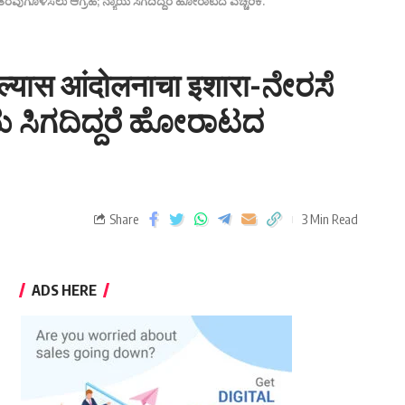
 ತೆರವುಗೊಳಿಸಲು ಆಗ್ರಹ; ನ್ಯಾಯ ಸಿಗದಿದ್ದರೆ ಹೋರಾಟದ ಎಚ್ಚರಿಕೆ.
ाल्यास आंदोलनाचा इशारा-ನೇರಸೆ
ಯ ಸಿಗದಿದ್ದರೆ ಹೋರಾಟದ
Share
3 Min Read
ADS HERE