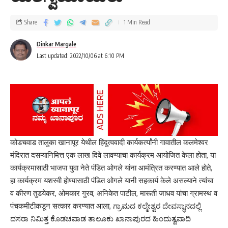
ವಿದ್ಯುತ್ ಕೇಂದ್ರದಲ್ಲಿ ನಾಳೆಯಿಂದ ಮಹತ್ವದ ದುರಸ್ತಿ; ಜಾಂಬೋಟಿ– ಕಣಕುಂಬಿ
ಭಾಗದ ವಿದ್ಯುತ್ ಪೂರೈಕೆಯಲ್ಲಿ 31 ಗಂಟೆಗಳ ಕಾಲ ವ್ಯತ್ಯಯ.
Share
1 Min Read
वडगावचा 25 KVA ट्रान्सफॉर्मर बदलून 63 KVA बसवा ; 40 वर्षे जुने वीज
खांबही बदला-सुनील देसाई व ग्रामस्थांचे निवेदन- ವಡಗಾಂವ ಊರಿನ 25 KVA
Dinkar Margale
ಟ್ರಾನ್ಸ್‌ಫಾರ್ಮರ್ ಬದಲಿಸಿ 63 KVA ಅಳವಡಿಸಿ; 40 ವರ್ಷ ಹಳೆಯ ವಿದ್ಯುತ್
Last updated: 2022/10/06 at 6:10 PM
ಕಂಬಗಳನ್ನೂ ಬದಲಿಸಿ–ಸುನಿಲ್ ದೇಸಾಯಿ ಹಾಗೂ ಗ್ರಾಮಸ್ಥರ ಮನವಿ.
खानापूरच्या जुन्या बसस्थानकावरून बेळगावच्या बससेवा पूर्ववत करा ; ज्येष्ठ
नागरिकांची निवेदनाद्वारे मागणी- ಖಾನಾಪುರದ ಹಳೆಯ ಬಸ್ ನಿಲ್ದಾಣದಿಂದ
ಬೆಳಗಾವಿಗೆ ಬಸ್ ಸೇವೆಗಳನ್ನು ಎಂದಿನಂತೆ ಪುನರಾರಂಭಿಸಿ ; ಹಿರಿಯ ನಾಗರಿಕರ
ಮನವಿ ಮೂಲಕ ಆಗ್ರಹ.
कोडचवाड तालुका खानापूर येथील हिंदुत्ववादी कार्यकर्त्यांनी गावातील कलमेश्वर
Sign Up For Daily Newsletter
मंदिरात दसऱ्यानिमित्त एक लाख दिवे लावण्याचा कार्यक्रम आयोजित केला होता, या
कार्यक्रमासाठी भाजपा युवा नेते पंडित ओगले यांना आमंत्रित करण्यात आले होते,
Be keep up! Get the latest breaking news delivered
straight to your inbox.
हा कार्यक्रम यशस्वी होण्यासाठी पंडित ओगले यानी सहकार्य केले असल्याने त्यांचा
व कीरण तुडयेकर, ओमकार गुरव, अनिकेत पाटील, मारूती जाधव यांचा ग्रामस्थ व
[mc4wp_form]
पंचकमीटीकडून सत्कार करण्यात आला, ಗ್ರಾಮದ ಕಲ್ಮೇಶ್ವರ ದೇವಸ್ಥಾನದಲ್ಲಿ
ದಸರಾ ನಿಮಿತ್ತ ಕೊಡಚವಾಡ ತಾಲೂಕು ಖಾನಾಪುರದ ಹಿಂದುತ್ವವಾದಿ
By signing up, you agree to our
Terms of Use
and acknowledge the data practices in