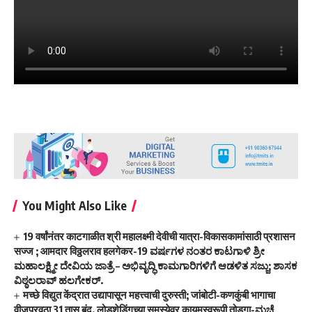
You Might Also Like
19 वर्षांनंतर काटगाळीत श्री महालक्ष्मी देवीची यात्रा-विकासकामांसाठी प्रशासन
सज्ज ; आमदार विठ्ठलराव हलगेकर-19 ವರ್ಷಗಳ ನಂತರ ಕಾಟಗಾಳಿ ಶ್ರೀ
ಮಹಾಲಕ್ಷ್ಮೀ ದೇವಿಯ ಜಾತ್ರೆ – ಅಭಿವೃದ್ಧಿ ಕಾಮಗಾರಿಗಳಿಗೆ ಆಡಳಿತ ಸಜ್ಜು; ಶಾಸಕ
ವಿಠ್ಠಲರಾವ್ ಹಲಗೇಕರ್.
मच्छे विद्युत केंद्रात उद्यापासून महत्त्वाची दुरुस्ती; जांबोटी-कणकुंबी भागाचा
वीजपुरवठा 31 तास बंद. लोडशेडिंगच्या समस्येवर कायमस्वरूपी तोडगा-ಮಚ್ಚೆ