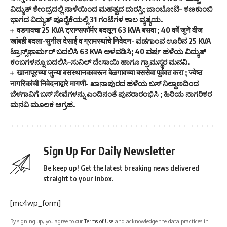
ವಿದ್ಯುತ್ ಕೇಂದ್ರದಲ್ಲಿ ನಾಳೆಯಿಂದ ಮಹತ್ವದ ದುರಸ್ತಿ; ಜಾಂಬೋಟಿ– ಕಣಕುಂಬಿ
ಭಾಗದ ವಿದ್ಯುತ್ ಪೂರೈಕೆಯಲ್ಲಿ 31 ಗಂಟೆಗಳ ಕಾಲ ವ್ಯತ್ಯಯ.
वडगावचा 25 KVA ट्रान्सफॉर्मर बदलून 63 KVA बसवा ; 40 वर्षे जुने वीज
खांबही बदला-सुनील देसाई व ग्रामस्थांचे निवेदन- ವಡಗಾಂವ ಊರಿನ 25 KVA
ಟ್ರಾನ್ಸ್‌ಫಾರ್ಮರ್ ಬದಲಿಸಿ 63 KVA ಅಳವಡಿಸಿ; 40 ವರ್ಷ ಹಳೆಯ ವಿದ್ಯುತ್
ಕಂಬಗಳನ್ನೂ ಬದಲಿಸಿ–ಸುನಿಲ್ ದೇಸಾಯಿ ಹಾಗೂ ಗ್ರಾಮಸ್ಥರ ಮನವಿ.
खानापूरच्या जुन्या बसस्थानकावरून बेळगावच्या बससेवा पूर्ववत करा ; ज्येष्ठ
नागरिकांची निवेदनाद्वारे मागणी- ಖಾನಾಪುರದ ಹಳೆಯ ಬಸ್ ನಿಲ್ದಾಣದಿಂದ
ಬೆಳಗಾವಿಗೆ ಬಸ್ ಸೇವೆಗಳನ್ನು ಎಂದಿನಂತೆ ಪುನರಾರಂಭಿಸಿ ; ಹಿರಿಯ ನಾಗರಿಕರ
ಮನವಿ ಮೂಲಕ ಆಗ್ರಹ.
Sign Up For Daily Newsletter
Be keep up! Get the latest breaking news delivered
straight to your inbox.
[mc4wp_form]
By signing up, you agree to our
Terms of Use
and acknowledge the data practices in