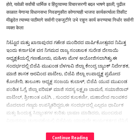
होते, यावेळी सर्वांची धार्मिक व हिंदुत्वाच्या विचारसरणी बद्दल भाषणे झाली, पुढील
काळात येणाऱ्या विधानसभा निवडणुकीत कोणत्याही भाजपा कार्यकर्त्याला तिकीट
मीळूदेत त्याच्या पाठीमागे सर्वानी एकजुटीने उभे राहून कार्य करण्याचा निर्धार सर्वानी
व्यक्त केला
ನಿಟ್ಟೂರ ಮತ್ತು ಖಾನಾಪುರದ ಗಣೇಶ ಮಂದಿರದ ವಾರ್ಷಿಕೋತ್ಸವದ ನಿಮಿತ್ತ
ಇಂದು ಕರ್ನಾಟಕ ವನ ನಿಗಮದ ರಾಜ್ಯ ಸಂಚಾಲಕ ಸುರೇಶ ದೇಸಾಯಿ
ಅಧ್ಯಕ್ಷತೆಯಲ್ಲಿ ಗಣಹೋಮ, ಮಹಿಳಾ ಮೇಳ ಆಯೋಜಿಸಲಾಗಿತ್ತು.ಈ
ಸಂದರ್ಭದಲ್ಲಿ ಬಿಜೆಪಿ ಮುಖಂಡ ಬೆಳಗಾವಿ ಜಿಲ್ಲಾ ಕೇಂದ್ರ ಬ್ಯಾಂಕ್ ನಿರ್ದೇಶಕ,
ಮಾಜಿ ಶಾಸಕ ಅರವಿಂದ ಪಾಟೀಲ, ಬಿಜೆಪಿ ಜಿಲ್ಲಾ ಉಪಾಧ್ಯಕ್ಷ ಪ್ರಮೋದ
ಕೋಚೇರಿ, ತಾಲೂಕಾ ಅಧ್ಯಕ್ಷ ಸಂಜಯ ಕುಬಾಳ್, ಬಿಜೆಪಿ ಯುವ ಮುಖಂಡ
ಪಂಡಿತ ಓಗ್ಲೆ, ಜಿಲ್ಲಾ ಪರಿಷತ್ ಮಾಜಿ ಸದಸ್ಯ ಲಕ್ಷ್ಮಣ ಬಾಮನೆ, ಸಯಾಜಿರಾವ್
ಪಾಟೀಲ್, ಶ್ರೀಕಾಂತ ಏಟಗಿ. , ಸುಂದರ ಕುಲಕರ್ಣಿ, ಮಹಾದೇವ ಗಾಂವಕರ
ಮೊದಲಾದ ಗಣ್ಯರು ಉಪಸ್ಥಿತರಿದ್ದರು,ಈ ಸಂದರ್ಭದಲ್ಲಿ ಎಲ್ಲರೂ ಧಾರ್ಮಿಕ
ಮತ್ತು ಹಿಂದುತ್ವ ಸಿದ್ಧಾಂತಗಳ ಕುರಿತು ಭಾಷಣ ಮಾಡಿದರು, ಮುಂಬರುವ
ವಿಧಾನಸಭಾ ಚುನಾವಣೆಯಲ್ಲಿ ಬಿಜೆಪಿಯ ಯಾವುದೇ ಕಾರ್ಯಕರ್ತರ ಬೆನ್ನಿಗೆ
ಎಲ್ಲರೂ ಒಗ್ಗಟ್ಟಾಗಿ ನಿಂತು ಕೆಲಸ ಮಾಡುವ ಸಂಕಲ್ಪವನ್ನು ವ್ಯಕ್ತಪಡಿಸಿದರು.
Continue Reading