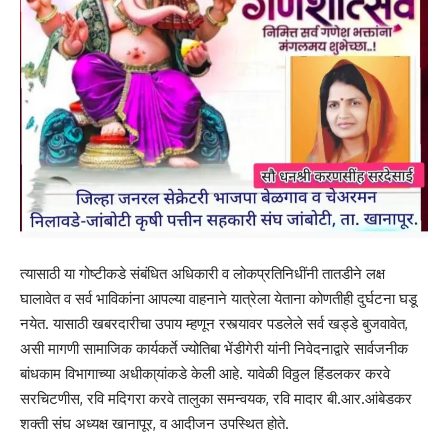
त्यासाठी या गोष्टीकडे संबंधित अधिकारी व लोकप्रतिनिधींनी तातडीने लक्ष
घालावेत व सर्व भाविकांना आपल्या वाहनाने यात्रेला येताना कोणतीही दुर्घटना घडू
नयेत. यासाठी खबरदारीचा उपाय म्हणून रस्त्यावर पडलेले सर्व खड्डे बुजवावेत,
असी मागणी सामाजिक कार्यकर्ते ज्योतिबा भेंडीगेरी यांनी निवेदनाद्वारे सार्वजनीक
बांधकाम विभागाच्या अधीका्यांकडे केली आहे. यावेळी विठ्ठल हिंडलकर करवे
सरचिटणीस, रवि मदिगरा करवे तालुका समन्वयक, रवि मादार बी.आर.आंबेडकर
शक्ती संघ अध्यक्ष खानापूर, व आदीजन उपस्थित होते.