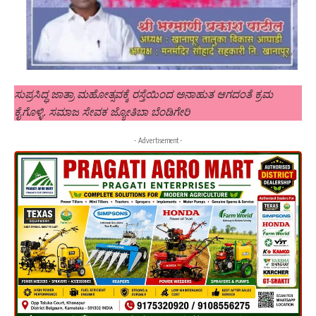
ಸುಪ್ರಸಿದ್ಧ ಜಾತ್ರಾ ಮಹೋತ್ಸವಕ್ಕೆ ರಸ್ತೆಯಿಂದ ಅನಾಹುತ ಆಗದಂತೆ ಕ್ರಮ
ಕೈಗೊಳ್ಳಿ. ಸಮಾಜ ಸೇವಕ ಜ್ಯೋತಿಬಾ ಬೆಂಡಿಗೇರಿ
- Advertisement -