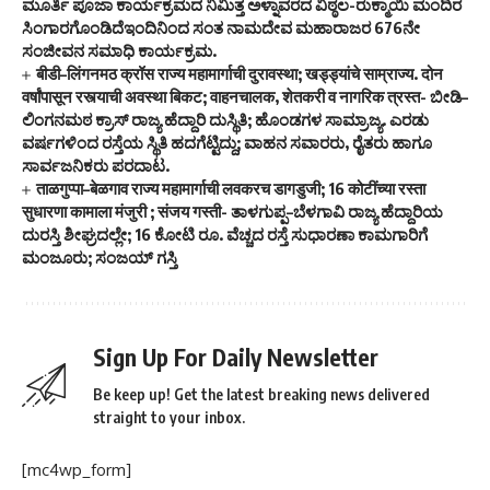
ಮೂರ್ತಿ ಪೂಜಾ ಕಾರ್ಯಕ್ರಮದ ನಿಮಿತ್ತ ಅಳ್ನಾವರದ ವಿಠ್ಠಲ-ರುಕ್ಮಾಯಿ ಮಂದಿರ
ಸಿಂಗಾರಗೊಂಡಿದೆಇಂದಿನಿಂದ ಸಂತ ನಾಮದೇವ ಮಹಾರಾಜರ 676ನೇ
ಸಂಜೀವನ ಸಮಾಧಿ ಕಾರ್ಯಕ್ರಮ.
बीडी–लिंगनमठ क्रॉस राज्य महामार्गाची दुरावस्था; खड्ड्यांचे साम्राज्य. दोन
वर्षांपासून रस्त्याची अवस्था बिकट; वाहनचालक, शेतकरी व नागरिक त्रस्त- ಬೀಡಿ–
ಲಿಂಗನಮಠ ಕ್ರಾಸ್ ರಾಜ್ಯ ಹೆದ್ದಾರಿ ದುಸ್ಥಿತಿ; ಹೊಂಡಗಳ ಸಾಮ್ರಾಜ್ಯ. ಎರಡು
ವರ್ಷಗಳಿಂದ ರಸ್ತೆಯ ಸ್ಥಿತಿ ಹದಗೆಟ್ಟಿದ್ದು; ವಾಹನ ಸವಾರರು, ರೈತರು ಹಾಗೂ
ಸಾರ್ವಜನಿಕರು ಪರದಾಟ.
ताळगुप्पा–बेळगाव राज्य महामार्गाची लवकरच डागडुजी; 16 कोटींच्या रस्ता
सुधारणा कामाला मंजुरी ; संजय गस्ती- ತಾಳಗುಪ್ಪ–ಬೆಳಗಾವಿ ರಾಜ್ಯ ಹೆದ್ದಾರಿಯ
ದುರಸ್ತಿ ಶೀಘ್ರದಲ್ಲೇ; 16 ಕೋಟಿ ರೂ. ವೆಚ್ಚದ ರಸ್ತೆ ಸುಧಾರಣಾ ಕಾಮಗಾರಿಗೆ
ಮಂಜೂರು; ಸಂಜಯ್ ಗಸ್ತಿ
Sign Up For Daily Newsletter
Be keep up! Get the latest breaking news delivered
straight to your inbox.
[mc4wp_form]