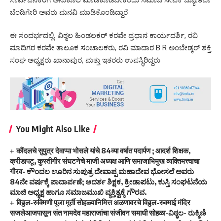
ಬೆಂಡಿಗೇರಿ ಅವರು ಮನವಿ ಮಾಡಿಕೊಂಡಿದ್ದಾರೆ
ಈ ಸಂದರ್ಭದಲ್ಲಿ. ವಿಠ್ಠಲ ಹಿಂಡಲಕರ್ ಕರವೇ ಪ್ರಧಾನ ಕಾರ್ಯದರ್ಶಿ, ರವಿ
ಮಾದಿಗರ ಕರವೇ ತಾಲೂಕ ಸಂಚಾಲಕರು, ರವಿ ಮಾದಾರ B R ಅಂಬೇಡ್ಕರ್ ಶಕ್ತಿ
ಸಂಘ ಅಧ್ಯಕ್ಷರು ಖಾನಾಪುರ, ಮತ್ತು ಇತರರು ಉಪಸ್ಥಿರಿದ್ದರು
You Might Also Like
कौंदलचे सुपुत्र देवाप्पा भोसले यांचे 84व्या वर्षात पदार्पण ; आदर्श शिक्षक,
क्रीडापटू, कुस्तीगीर संघटनेचे माजी अध्यक्ष आणि समाजाभिमुख व्यक्तिमत्त्वाचा
गौरव- ಕೌಂದಲ ಊರಿನ ಸುಪುತ್ರ ದೇವಾಪ್ಪ ಮಹಾದೇವ ಭೋಸಲೆ ಅವರು
84ನೇ ವರ್ಷಕ್ಕೆ ಪಾದಾರ್ಪಣೆ; ಆದರ್ಶ ಶಿಕ್ಷಕ, ಕ್ರೀಡಾಪಟು, ಕುಸ್ತಿ ಸಂಘಟನೆಯ
ಮಾಜಿ ಅಧ್ಯಕ್ಷ ಹಾಗೂ ಸಮಾಜಮುಖಿ ವ್ಯಕ್ತಿತ್ವಕ್ಕೆ ಗೌರವ.
विठ्ठल-रुक्मिणी पूजा मूर्ती सोहळ्यानिमित्त अळणावरचे विठ्ठल-रुक्माई मंदिर
सजलेआजपासून संत नामदेव महाराजांचा संजीवन समाधी सोहळा-ವಿಠ್ಠಲ- ರುಕ್ಮಿಣಿ