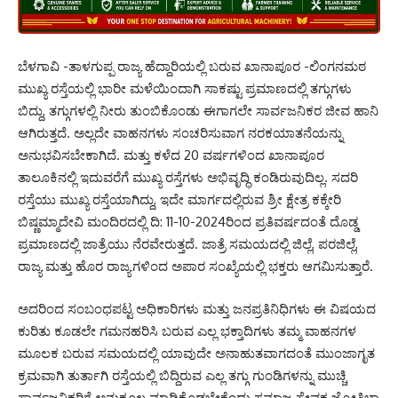
ಬೆಳಗಾವಿ -ತಾಳಗುಪ್ಪ ರಾಜ್ಯ ಹೆದ್ದಾರಿಯಲ್ಲಿ ಬರುವ ಖಾನಾಪೂರ -ಲಿಂಗನಮಠ
ಮುಖ್ಯ ರಸ್ತೆಯಲ್ಲಿ ಭಾರೀ ಮಳೆಯಿಂದಾಗಿ ಸಾಕಷ್ಟು ಪ್ರಮಾಣದಲ್ಲಿ ತಗ್ಗುಗಳು
ಬಿದ್ದು, ತಗ್ಗುಗಳಲ್ಲಿ ನೀರು ತುಂಬಿಕೊಂಡು ಈಗಾಗಲೇ ಸಾರ್ವಜನಿಕರ ಜೀವ ಹಾನಿ
ಆಗಿರುತ್ತದೆ. ಅಲ್ಲದೇ ವಾಹನಗಳು ಸಂಚರಿಸುವಾಗ ನರಕಯಾತನೆಯನ್ನು
ಅನುಭವಿಸಬೇಕಾಗಿದೆ. ಮತ್ತು ಕಳೆದ 20 ವರ್ಷಗಳಿಂದ ಖಾನಾಪೂರ
ತಾಲೂಕಿನಲ್ಲಿ ಇದುವರೆಗೆ ಮುಖ್ಯ ರಸ್ತೆಗಳು ಅಭಿವೃದ್ಧಿ ಕಂಡಿರುವುದಿಲ್ಲ. ಸದರಿ
ರಸ್ತೆಯು ಮುಖ್ಯ ರಸ್ತೆಯಾಗಿದ್ದು, ಇದೇ ಮಾರ್ಗದಲ್ಲಿರುವ ಶ್ರೀ ಕ್ಷೇತ್ರ ಕಕ್ಕೇರಿ
ಬಿಷ್ಣಮ್ಮಾದೇವಿ ಮಂದಿರದಲ್ಲಿ ದಿ: 11-10-2024ರಿಂದ ಪ್ರತಿವರ್ಷದಂತೆ ದೊಡ್ಡ
ಪ್ರಮಾಣದಲ್ಲಿ ಜಾತ್ರೆಯು ನೆರವೇರುತ್ತದೆ. ಜಾತ್ರೆ ಸಮಯದಲ್ಲಿ ಜಿಲ್ಲೆ, ಪರಜಿಲ್ಲೆ,
ರಾಜ್ಯ ಮತ್ತು ಹೊರ ರಾಜ್ಯಗಳಿಂದ ಅಪಾರ ಸಂಖ್ಯೆಯಲ್ಲಿ ಭಕ್ತರು ಆಗಮಿಸುತ್ತಾರೆ.
ಅದರಿಂದ ಸಂಬಂಧಪಟ್ಟ ಅಧಿಕಾರಿಗಳು ಮತ್ತು ಜನಪ್ರತಿನಿಧಿಗಳು ಈ ವಿಷಯದ
ಕುರಿತು ಕೂಡಲೇ ಗಮನಹರಿಸಿ ಬರುವ ಎಲ್ಲ ಭಕ್ತಾದಿಗಳು ತಮ್ಮ ವಾಹನಗಳ
ಮೂಲಕ ಬರುವ ಸಮಯದಲ್ಲಿ ಯಾವುದೇ ಅನಾಹುತವಾಗದಂತೆ ಮುಂಜಾಗೃತ
ಕ್ರಮವಾಗಿ ತುರ್ತಾಗಿ ರಸ್ತೆಯಲ್ಲಿ ಬಿದ್ದಿರುವ ಎಲ್ಲ ತಗ್ಗು ಗುಂಡಿಗಳನ್ನು ಮುಚ್ಚಿ
ಸಾರ್ವಜನಿಕರಿಗೆ ಅನುಕೂಲ ಮಾಡಿಕೊಡಬೇಕೆಂದು ಸಮಾಜ ಸೇವಕ ಜ್ಯೋತಿಬಾ