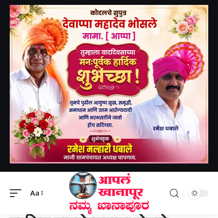
Aapal khanapur
>
खानापूर तालुका
>
प्रसिद्ध यात्रोत्सवाला होणारे अपघात टाळण्यासाठी रस्ता दुरुस्ती करा ; सामाजिक कार्यकर्त्यांची मागणी- pಸುಪ್ರಸಿದ್ಧ ಜಾತ್ರಾ ಮಹೋತ್ಸವಕ್ಕೆ ರಸ್ತೆಯಿಂದ ಅನಾಹುತ ಆಗದಂತೆ ಕ್ರಮ ಕೈಗೊಳ್ಳಿ. ಸಮಾಜ ಸೇವಕ ಜ್ಯೋತಿಬಾ ಬೆಂಡಿಗೇರಿ
Aa
खानापूर तालुका