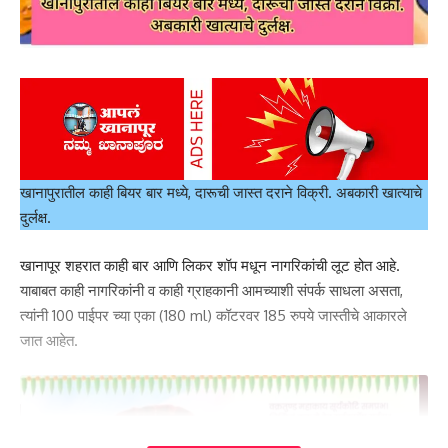
भाषण स्पर्धेसाठी दोन ग्रुप करण्यात आले असून, एक खुला ग्रुप तर दुसरा ग्रुप
इयत्ता आठवी खालील विद्यार्थीसाठी आयोजित करण्यात आला आहे. खुला गट भाषण
स्पर्धेसाठी चार विषय देण्यात आले आहेत.1). कुणाच्या डोक्यात शेती धोक्यात ?.
खानापुरातील काही बियर बार मध्ये, दारूची जास्त दराने विक्री. अबकारी खात्याचे
2).भ्रष्टाचाराच्या किडीवर कोणत कीटकनाशक फवाराव ?
दुर्लक्ष.
3). व्यवस्थेला सुरंग लावणारे संत ‘विद्रोही तुकाराम’.
4). डिजिटल इंडियाचे भविष्य.
खानापूर शहरात काही बार आणि लिकर शॉप मधून नागरिकांची लूट होत आहे.
या स्पर्धेसाठी वेळ सात मिनिटे देण्यात आला असून प्रथम क्रमांकाचे बक्षिस 2500
याबाबत काही नागरिकांनी व काही ग्राहकानी आमच्याशी संपर्क साधला असता,
रु, दुसरे पारीतोषीक 1500 रु, तिसरे पारितोषिक 1000 रू, तर चौथे बक्षीस 700
त्यांनी 100 पाईपर च्या एका (180 ml) कॉटरवर 185 रुपये जास्तीचे आकारले
रू देण्यात येणार आहे.
जात आहेत.
- Advertisement -