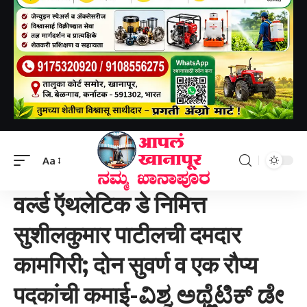
Aapal khanapur
>
क्रीडा
>
वर्ल्ड ऍथलेटिक डे निमित्त सुशीलकुमार पाटीलची दमदार कामगिरी; दोन सुवर्ण व एक रौप्य पदकांची कमाई-ವಿಶ್ವ ಅಥ್ಲೆಟಿಕ್ ಡೇ ಅಂಗವಾಗಿ ಸುಶೀಲಕುಮಾರ ಪಾಟೀಲರ ಅದ್ಭುತ ಸಾಧನೆ; ಎರಡು ಚಿನ್ನ ಹಾಗೂ ಒಂದು ಬೆಳ್ಳಿ ಪದಕಗಳ ಗೆಲುವು
Aa
क्रीडा
बेळगाव जिल्हा
वर्ल्ड ऍथलेटिक डे निमित्त
सुशीलकुमार पाटीलची दमदार
कामगिरी; दोन सुवर्ण व एक रौप्य
पदकांची कमाई-ವಿಶ್ವ ಅಥ್ಲೆಟಿಕ್ ಡೇ