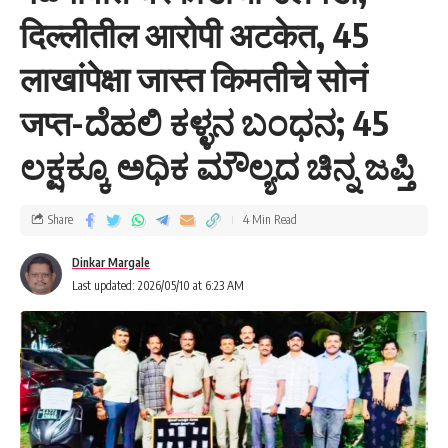
दिल्लीतील आरोपी अटकेत, 45
लाखांपेक्षा जास्त किमतीचे सोनं
जप्त-ದೆಹಲಿ ಕಳ್ಳನ ಬಂಧನ; 45
ಲಕ್ಷಕ್ಕೂ ಅಧಿಕ ಮೌಲ್ಯದ ಚಿನ್ನ ಜಪ್ತಿ
Share
4 Min Read
Dinkar Margale
Last updated: 2026/05/10 at 6:23 AM