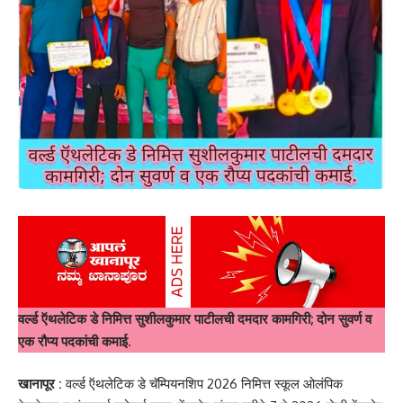
वर्ल्ड ऍथलेटिक डे निमित्त सुशीलकुमार पाटीलची दमदार कामगिरी; दोन सुवर्ण व
एक रौप्य पदकांची कमाई.
खानापूर :
वर्ल्ड ऍथलेटिक डे चॅम्पियनशिप 2026 निमित्त स्कूल ओलंपिक