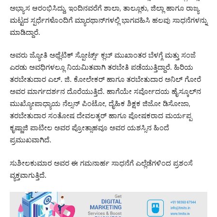
ಅಭ್ಯಾಸ ಆರಂಭಿಸಿದ್ದು, ಇಂದಿನವರೆಗೆ ಶಾಲಾ, ತಾಲ್ಲೂಕು, ಜಿಲ್ಲಾ ಹಾಗೂ ರಾಜ್ಯ
ಮಟ್ಟದ ಸ್ಪರ್ಧೆಗಳೊಂದಿಗೆ ಮ್ಯಾರಥಾನ್‌ಗಳಲ್ಲಿ ಭಾಗವಹಿಸಿ ಹಲವು ಸಾಧನೆಗಳನ್ನು
ಮಾಡಿದ್ದಾರೆ.
ಅವರು ಜ್ಯೋತಿ ಅಥ್ಲೆಟಿಕ್ ಸ್ಪೋರ್ಟ್ಸ್ ಕ್ಲಬ್ ಮುಖಾಂತರ ಬೆಳಗ್ಗೆ ಮತ್ತು ಸಂಜೆ
ಎರಡು ಅವಧಿಗಳಲ್ಲೂ ನಿಯಮಿತವಾಗಿ ತರಬೇತಿ ಪಡೆಯುತ್ತಿದ್ದಾರೆ. ಹಿರಿಯ
ತರಬೇತುದಾರ ಎಲ್. ಜಿ. ಕೋಲೇಕರ್ ಹಾಗೂ ತರಬೇತುದಾರ ಅನಿಲ್ ಗೋರೆ
ಅವರ ಮಾರ್ಗದರ್ಶನ ದೊರೆಯುತ್ತಿದೆ. ಹಾಗೆಯೇ ಸರ್ವೋದಯ ಹೈಸ್ಕೂಲ್‌ನ
ಮುಖ್ಯೋಪಾಧ್ಯಾಯ ನೆಲ್ಸನ್ ಪಿಂಟೋ, ದೈಹಿಕ ಶಿಕ್ಷಕ ಜಿಜೋ ಡಿಸೋಜಾ,
ತರಬೇತುದಾರ ಸಂತೋಷ ದೇವಲತ್ಕರ್ ಹಾಗೂ ಪೋಷಕರಾದ ಮರ್ಯಪ್ಪ
ಕೃಷ್ಣಾಜಿ ಪಾಟೀಲ ಅವರ ಪ್ರೋತ್ಸಾಹವೂ ಅವರ ಯಶಸ್ಸಿನ ಹಿಂದೆ
ಪ್ರಮುಖವಾಗಿದೆ.
ಸುಶೀಲಕುಮಾರ ಅವರ ಈ ಗಮನಾರ್ಹ ಸಾಧನೆಗೆ ಎಲ್ಲೆಡೆಗಳಿಂದ ಪ್ರಶಂಸೆ
ವ್ಯಕ್ತವಾಗುತ್ತಿದೆ.