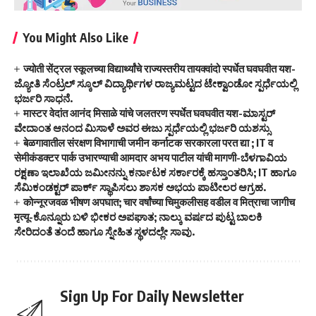
You Might Also Like
ज्योती सेंट्रल स्कूलच्या विद्यार्थ्यांचे राज्यस्तरीय तायक्वांदो स्पर्धेत घवघवीत यश-
ಜ್ಯೋತಿ ಸೆಂಟ್ರಲ್ ಸ್ಕೂಲ್ ವಿದ್ಯಾರ್ಥಿಗಳ ರಾಜ್ಯಮಟ್ಟದ ಟೇಕ್ವಾಂಡೋ ಸ್ಪರ್ಧೆಯಲ್ಲಿ
ಭರ್ಜರಿ ಸಾಧನೆ.
मास्टर वेदांत आनंद मिसाळे यांचे जलतरण स्पर्धेत घवघवीत यश-ಮಾಸ್ಟರ್
ವೇದಾಂತ ಆನಂದ ಮಿಸಾಳೆ ಅವರ ಈಜು ಸ್ಪರ್ಧೆಯಲ್ಲಿ ಭರ್ಜರಿ ಯಶಸ್ಸು
बेळगावातील संरक्षण विभागाची जमीन कर्नाटक सरकारला परत द्या ; IT व
सेमीकंडक्टर पार्क उभारण्याची आमदार अभय पाटील यांची मागणी-ಬೆಳಗಾವಿಯ
ರಕ್ಷಣಾ ಇಲಾಖೆಯ ಜಮೀನನ್ನು ಕರ್ನಾಟಕ ಸರ್ಕಾರಕ್ಕೆ ಹಸ್ತಾಂತರಿಸಿ; IT ಹಾಗೂ
ಸೆಮಿಕಂಡಕ್ಟರ್ ಪಾರ್ಕ್ ಸ್ಥಾಪಿಸಲು ಶಾಸಕ ಅಭಯ ಪಾಟೀಲರ ಆಗ್ರಹ.
कोन्नूरजवळ भीषण अपघात; चार वर्षांच्या चिमुकलीसह वडील व मित्राचा जागीच
मृत्यू-ಕೊನ್ನೂರು ಬಳಿ ಭೀಕರ ಅಪಘಾತ; ನಾಲ್ಕು ವರ್ಷದ ಪುಟ್ಟ ಬಾಲಕಿ
ಸೇರಿದಂತೆ ತಂದೆ ಹಾಗೂ ಸ್ನೇಹಿತ ಸ್ಥಳದಲ್ಲೇ ಸಾವು.
Sign Up For Daily Newsletter