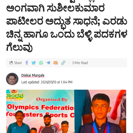
ಅಂಗವಾಗಿ ಸುಶೀಲಕುಮಾರ
ಪಾಟೀಲರ ಅದ್ಭುತ ಸಾಧನೆ; ಎರಡು
ಚಿನ್ನ ಹಾಗೂ ಒಂದು ಬೆಳ್ಳಿ ಪದಕಗಳ
ಗೆಲುವು
Share
3 Min Read
Dinkar Margale
Last updated: 2026/05/10 at 1:04 PM