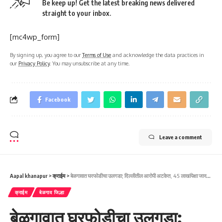
Be keep up! Get the latest breaking news delivered
straight to your inbox.
[mc4wp_form]
By signing up, you agree to our
Terms of Use
and acknowledge the data practices in
our
Privacy Policy
. You may unsubscribe at any time.
Facebook
Leave a comment
Aapal khanapur
>
क्राईम
>
बेळगावात घरफोडीचा उलगडा; दिल्लीतील आरोपी अटकेत, 45 लाखांपेक्षा जास्त किमतीचे सोनं जप्त-ದೆಹಲಿ ಕಳ್ಳನ ಬಂಧನ; 45 ಲಕ್ಷಕ್ಕೂ ಅಧಿಕ ಮೌಲ್ಯದ ಚಿನ್ನ ಜಪ್ತಿ
क्राईम
बेळगाव जिल्हा
बेळगावात घरफोडीचा उलगडा;