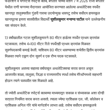
फेडरेशन व यंगस्टर्स स्पोर्ट्स क्लब, बेंगलोर यांच्या वतीने 7 मे 2026 रोजी बेंगलोर
येथील राणी चन्नम्मा मैदानावर आयोजित करण्यात आलेल्या अथलेटिक्स स्पर्धेत
खानापूर तालुक्यातील गुंडपी गावचा उदयोन्मुख धावपटू तसेच सर्वोदय हायस्कूल
खानापूरचा इयत्ता सातवीतील विद्यार्थी
सुशीलकुमार मऱ्याप्पा पाटील
याने उल्लेखनीय
यश संपादन केले.
13 वर्षांखालील गटात सुशीलकुमारने 80 मीटर हार्डल्स स्पर्धेत प्रथम क्रमांक
पटकावला. तसेच 4×100 मीटर रिले स्पर्धेतही प्रथम क्रमांक मिळवत
सुवर्णपदकाची कमाई केली. याशिवाय 80 मीटर धावण्याच्या शर्यतीत द्वितीय क्रमांक
मिळवत त्याने एकूण दोन सुवर्ण व एक रौप्य पदक पटकावले.
सुशीलकुमार अवघ्या सहाव्या वर्षापासून अथलेटिक्सचा सराव करत असून
आजपर्यंत शाळा, तालुका, जिल्हा व राज्यस्तरीय स्पर्धा तसेच मॅरेथॉनमध्ये सहभागी
होऊन त्याने घवघवीत यश मिळवले आहे.
तो ज्योती अथलेटिक स्पोर्ट्स क्लबच्या माध्यमातून सकाळ व संध्याकाळ अशा दोन्ही
सत्रात नियमित सराव करत असतो. त्याला ज्येष्ठ प्रशिक्षक एल. जी. कोलेकर व
प्रशिक्षक अनिल गोरे यांचे मार्गदर्शन लाभत आहे. तसेच सर्वोदय हायस्कूलचे