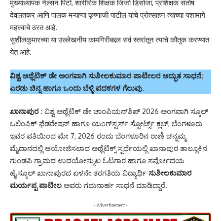
मुख्याध्यापक नेल्सन पिंटो, शारीरिक शिक्षक जिजो डिसोजा, प्रशिक्षक संतोष
देवलतकर आणि पालक मऱ्याप्पा कृष्णाजी पाटील यांचे प्रोत्साहन त्याच्या यशामागे
महत्त्वाचे ठरत आहे.
सुशीलकुमारच्या या उल्लेखनीय कामगिरीबद्दल सर्व स्तरांतून त्याचे कौतुक करण्यात
येत आहे.
ವಿಶ್ವ ಅಥ್ಲೆಟಿಕ್ ಡೇ ಅಂಗವಾಗಿ ಸುಶೀಲಕುಮಾರ ಪಾಟೀಲರ ಅದ್ಭುತ ಸಾಧನೆ;
ಎರಡು ಚಿನ್ನ ಹಾಗೂ ಒಂದು ಬೆಳ್ಳಿ ಪದಕಗಳ ಗೆಲುವು
.
ಖಾನಾಪುರ :
ವಿಶ್ವ ಅಥ್ಲೆಟಿಕ್ ಡೇ ಚಾಂಪಿಯನ್‌ಶಿಪ್ 2026 ಅಂಗವಾಗಿ ಸ್ಕೂಲ್
ಒಲಿಂಪಿಕ್ ಫೆಡರೇಷನ್ ಹಾಗೂ ಯಂಗ್‌ಸ್ಟರ್ಸ್ ಸ್ಪೋರ್ಟ್ಸ್ ಕ್ಲಬ್, ಬೆಂಗಳೂರು
ಇವರ ವತಿಯಿಂದ ಮೇ 7, 2026 ರಂದು ಬೆಂಗಳೂರಿನ ರಾಣಿ ಚನ್ನಮ್ಮ
ಮೈದಾನದಲ್ಲಿ ಆಯೋಜಿಸಲಾದ ಅಥ್ಲೆಟಿಕ್ಸ್ ಸ್ಪರ್ಧೆಯಲ್ಲಿ ಖಾನಾಪುರ ತಾಲ್ಲೂಕಿನ
ಗುಂಡಪಿ ಗ್ರಾಮದ ಉದಯೋನ್ಮುಖ ಓಟಗಾರ ಹಾಗೂ ಸರ್ವೋದಯ
ಹೈಸ್ಕೂಲ್ ಖಾನಾಪುರದ ಏಳನೇ ತರಗತಿಯ ವಿದ್ಯಾರ್ಥಿ
ಸುಶೀಲಕುಮಾರ
ಮರ್ಯಪ್ಪ ಪಾಟೀಲ
ಅವರು ಗಮನಾರ್ಹ ಸಾಧನೆ ಮಾಡಿದ್ದಾರೆ.
- Advertisement -