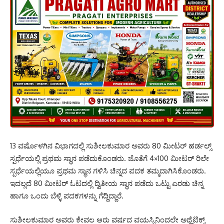
13 ವರ್ಷೊಳಗಿನ ವಿಭಾಗದಲ್ಲಿ ಸುಶೀಲಕುಮಾರ ಅವರು 80 ಮೀಟರ್ ಹರ್ಡಲ್ಸ್
ಸ್ಪರ್ಧೆಯಲ್ಲಿ ಪ್ರಥಮ ಸ್ಥಾನ ಪಡೆದುಕೊಂಡರು. ಜೊತೆಗೆ 4×100 ಮೀಟರ್ ರಿಲೇ
ಸ್ಪರ್ಧೆಯಲ್ಲಿಯೂ ಪ್ರಥಮ ಸ್ಥಾನ ಗಳಿಸಿ ಚಿನ್ನದ ಪದಕ ತಮ್ಮದಾಗಿಸಿಕೊಂಡರು.
ಇದಲ್ಲದೆ 80 ಮೀಟರ್ ಓಟದಲ್ಲಿ ದ್ವಿತೀಯ ಸ್ಥಾನ ಪಡೆದು ಒಟ್ಟು ಎರಡು ಚಿನ್ನ
ಹಾಗೂ ಒಂದು ಬೆಳ್ಳಿ ಪದಕಗಳನ್ನು ಗೆದ್ದಿದ್ದಾರೆ.
ಸುಶೀಲಕುಮಾರ ಅವರು ಕೇವಲ ಆರು ವರ್ಷದ ವಯಸ್ಸಿನಿಂದಲೇ ಅಥ್ಲೆಟಿಕ್ಸ್