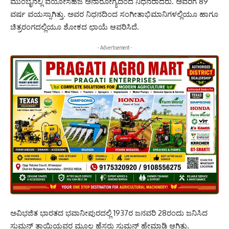
ಮುಂಬೈನಲ್ಲಿ ವಯೋಸಹಜ ಅನಾರೋಗ್ಯದಿಂದ ನಿಧನರಾದರು. ಅವರಿಗೆ 89
ವರ್ಷ ವಯಸ್ಸಾಗಿತ್ತು. ಅವರ ನಿಧನದಿಂದ ಸಂಗೀತಾಭಿಮಾನಿಗಳಲ್ಲಿಯೂ ಹಾಗೂ
ಚಿತ್ರರಂಗದಲ್ಲಿಯೂ ಶೋಕದ ಛಾಯೆ ಆವರಿಸಿದೆ.
- Advertisement -
ಅವಿಭಜಿತ ಭಾರತದ ಭವಾನೀಪುರದಲ್ಲಿ 1937ರ ಜನವರಿ 28ರಂದು ಜನಿಸಿದ
ಸುಮನ್ ತಾಯಿಯವರ ಮೂಲ ಹೆಸರು ಸುಮನ್ ಹೇಮಾಡಿ ಆಗಿತ್ತು.