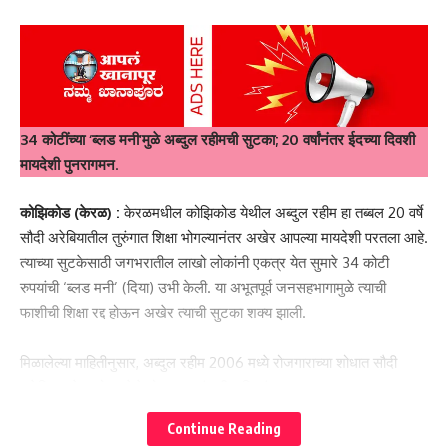
34 कोटींच्या ‘ब्लड मनी’मुळे अब्दुल रहीमची सुटका; 20 वर्षांनंतर ईदच्या दिवशी
मायदेशी पुनरागमन
.
कोझिकोड (केरळ) :
केरळमधील कोझिकोड येथील अब्दुल रहीम हा तब्बल 20 वर्षे
सौदी अरेबियातील तुरुंगात शिक्षा भोगल्यानंतर अखेर आपल्या मायदेशी परतला आहे.
त्याच्या सुटकेसाठी जगभरातील लाखो लोकांनी एकत्र येत सुमारे 34 कोटी
रुपयांची ‘ब्लड मनी’ (दिया) उभी केली. या अभूतपूर्व जनसहभागामुळे त्याची
फाशीची शिक्षा रद्द होऊन अखेर त्याची सुटका शक्य झाली.
मिळालेल्या माहितीनुसार, अब्दुल रहीम 2006 मध्ये रोजगाराच्या शोधात सौदी
अरेबियात गेला होता. तेथे तो एका कुटुंबातील दिव्यांग मुलाचा ड्रायव्हर व
केअरटेकर म्हणून काम करत होता. नोकरी सुरू झाल्यानंतर अवघ्या काही दिवसांत
Continue Reading
घडलेल्या एका दुर्दैवी घटनेने त्याचे संपूर्ण आयुष्य बदलले.