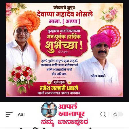
Aapal khanapur
>
निधन वार्ता
>
स्वरांचा चिरंतन प्रवास थांबला; ज्येष्ठ गायिका सुमन कल्याणपूर यांचे निधन- ಸ್ವರಗಳ ಚಿರಂತನ ಪಯಣದ ಅಂತ್ಯ; ಹಿರಿಯ ಗಾಯಕಿ ಸುಮನ್ ಕಲ್ಯಾಣಪುರ ನಿಧನ.
Aa
निधन वार्ता
राष्ट्रीय