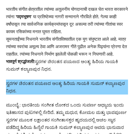
भारतीय संगीत क्षेत्रातील त्यांच्या अतुलनीय योगदानाची दखल घेत भारत सरकारने
त्यांना
‘पद्मभूषण’
या प्रतिष्ठेच्या नागरी सन्मानाने गौरविले होते. गेल्या काही
वर्षांपासून त्या सार्वजनिक कार्यक्रमांपासून दूर असल्या तरी त्यांच्या गीतांचा स्वर
कायम रसिकांच्या मनात घुमत राहिला.
सुमनताईंच्या निधनाने भारतीय संगीतविश्वातील एक युग संपुष्टात आले आहे. मात्र
त्यांच्या स्वरांचा अमूल्य ठेवा आणि अजरामर गीते पुढील अनेक पिढ्यांना प्रेरणा देत
राहतील. त्यांच्या निधनाने निर्माण झालेली पोकळी भरून न निघणारी आहे.
भावपूर्ण श्रद्धांजली!
ಸ್ವರಗಳ ಚಿರಂತನ ಪಯಣದ ಅಂತ್ಯ; ಹಿರಿಯ ಗಾಯಕಿ
ಸುಮನ್ ಕಲ್ಯಾಣಪುರ ನಿಧನ.
ಸ್ವರಗಳ ಚಿರಂತನ ಪಯಣದ ಅಂತ್ಯ; ಹಿರಿಯ ಗಾಯಕಿ ಸುಮನ್ ಕಲ್ಯಾಣಪುರ
ನಿಧನ.
ಮುಂಬೈ : ಭಾರತೀಯ ಸಂಗೀತ ಲೋಕದ ಒಂದು ಸುವರ್ಣ ಅಧ್ಯಾಯ ಇಂದು
ಇತಿಹಾಸದ ಪುಟಗಳಲ್ಲಿ ಸೇರಿದೆ. ತಮ್ಮ ಮಧುರ, ಕೋಮಲ ಮತ್ತು ಭಾವಪೂರ್ಣ
ಸ್ವರಗಳ ಮೂಲಕ ಲಕ್ಷಾಂತರ ಸಂಗೀತಾಸಕ್ತರ ಹೃದಯದಲ್ಲಿ ಅಚಲ ಸ್ಥಾನ
ಪಡೆದಿದ್ದ ಹಿರಿಯ ಹಿನ್ನೆಲೆ ಗಾಯಕಿ ಸುಮನ್ ಕಲ್ಯಾಣಪುರ ಅವರು ಭಾನುವಾರ