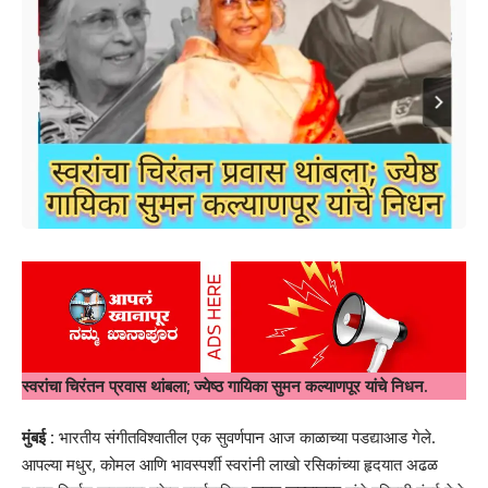
स्वरांचा चिरंतन प्रवास थांबला; ज्येष्ठ गायिका सुमन कल्याणपूर यांचे निधन.
मुंबई :
भारतीय संगीतविश्वातील एक सुवर्णपान आज काळाच्या पडद्याआड गेले.
आपल्या मधुर, कोमल आणि भावस्पर्शी स्वरांनी लाखो रसिकांच्या हृदयात अढळ