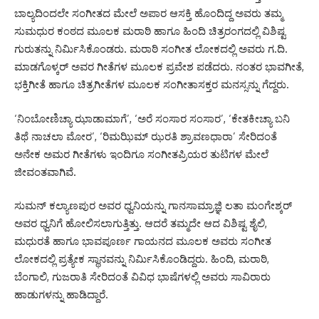
ಬಾಲ್ಯದಿಂದಲೇ ಸಂಗೀತದ ಮೇಲೆ ಅಪಾರ ಆಸಕ್ತಿ ಹೊಂದಿದ್ದ ಅವರು ತಮ್ಮ
ಸುಮಧುರ ಕಂಠದ ಮೂಲಕ ಮರಾಠಿ ಹಾಗೂ ಹಿಂದಿ ಚಿತ್ರರಂಗದಲ್ಲಿ ವಿಶಿಷ್ಟ
ಗುರುತನ್ನು ನಿರ್ಮಿಸಿಕೊಂಡರು. ಮರಾಠಿ ಸಂಗೀತ ಲೋಕದಲ್ಲಿ ಅವರು ಗ.ದಿ.
ಮಾಡಗೊಳ್ಕರ್ ಅವರ ಗೀತೆಗಳ ಮೂಲಕ ಪ್ರವೇಶ ಪಡೆದರು. ನಂತರ ಭಾವಗೀತೆ,
ಭಕ್ತಿಗೀತೆ ಹಾಗೂ ಚಿತ್ರಗೀತೆಗಳ ಮೂಲಕ ಸಂಗೀತಾಸಕ್ತರ ಮನಸ್ಸನ್ನು ಗೆದ್ದರು.
‘ನಿಂಬೋಣಿಚ್ಯಾ ಝಾಡಾಮಾಗೆ’, ‘ಅರೆ ಸಂಸಾರ ಸಂಸಾರ’, ‘ಕೇತಕೀಚ್ಯಾ ಬನಿ
ತಿಥೆ ನಾಚಲಾ ಮೋರ’, ‘ರಿಮಝಿಮ್ ಝರತಿ ಶ್ರಾವಣಧಾರಾ’ ಸೇರಿದಂತೆ
ಅನೇಕ ಅಮರ ಗೀತೆಗಳು ಇಂದಿಗೂ ಸಂಗೀತಪ್ರಿಯರ ತುಟಿಗಳ ಮೇಲೆ
ಜೀವಂತವಾಗಿವೆ.
ಸುಮನ್ ಕಲ್ಯಾಣಪುರ ಅವರ ಧ್ವನಿಯನ್ನು ಗಾನಸಾಮ್ರಾಜ್ಞಿ ಲತಾ ಮಂಗೇಶ್ಕರ್
ಅವರ ಧ್ವನಿಗೆ ಹೋಲಿಸಲಾಗುತ್ತಿತ್ತು. ಆದರೆ ತಮ್ಮದೇ ಆದ ವಿಶಿಷ್ಟ ಶೈಲಿ,
ಮಧುರತೆ ಹಾಗೂ ಭಾವಪೂರ್ಣ ಗಾಯನದ ಮೂಲಕ ಅವರು ಸಂಗೀತ
ಲೋಕದಲ್ಲಿ ಪ್ರತ್ಯೇಕ ಸ್ಥಾನವನ್ನು ನಿರ್ಮಿಸಿಕೊಂಡಿದ್ದರು. ಹಿಂದಿ, ಮರಾಠಿ,
ಬೆಂಗಾಲಿ, ಗುಜರಾತಿ ಸೇರಿದಂತೆ ವಿವಿಧ ಭಾಷೆಗಳಲ್ಲಿ ಅವರು ಸಾವಿರಾರು
ಹಾಡುಗಳನ್ನು ಹಾಡಿದ್ದಾರೆ.