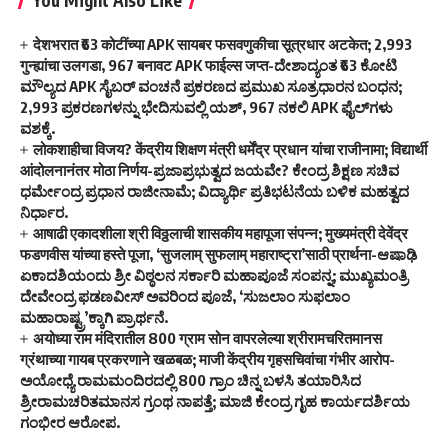
देशभरात ₹63 कोटींच्या APK सायबर फसवणुकीचा सूत्रधार अटकेत; 2,993
गुन्ह्यांचा उलगडा, 967 बनावट APK फाईल्स जप्त-ದೇಶಾದ್ಯಂತ ₹63 ಕೋಟಿ
ಮೌಲ್ಯದ APK ಸೈಬರ್ ವಂಚನೆ ಪ್ರಕರಣದ ಪ್ರಮುಖ ಸೂತ್ರಧಾರನ ಬಂಧನ;
2,993 ಪ್ರಕರಣಗಳನ್ನು ಭೇದಿಸುವಲ್ಲಿ ಯಶ್, 967 ನಕಲಿ APK ಫೈಲ್‌ಗಳು
ವಶಕ್ಕೆ.
लोकशाहीचा विजय? केंद्रीय शिक्षण मंत्री धर्मेंद्र प्रधान यांचा राजीनामा; विद्यार्थी
आंदोलनानंतर मोठा निर्णय-ಪ್ರಜಾಪ್ರಭುತ್ವದ ಜಯವೇ? ಕೇಂದ್ರ ಶಿಕ್ಷಣ ಸಚಿವ
ಧರ್ಮೇಂದ್ರ ಪ್ರಧಾನ ರಾಜೀನಾಮೆ; ವಿದ್ಯಾರ್ಥಿ ಪ್ರತಿಭಟನೆಯ ಬಳಿಕ ಮಹತ್ವದ
ನಿರ್ಧಾರ.
आषाढी एकादशीला श्री विठ्ठलाची शासकीय महापूजा संपन्न; मुख्यमंत्री देवेंद्र
फडणवीस यांच्या हस्ते पूजा, ‘सुजलाम् सुफलाम् महाराष्ट्रा’साठी प्रार्थना-ಆಷಾಢಿ
ಏಕಾದಶಿಯಂದು ಶ್ರೀ ವಿಠ್ಠಲನ ಸರ್ಕಾರಿ ಮಹಾಪೂಜೆ ಸಂಪನ್ನ; ಮುಖ್ಯಮಂತ್ರಿ
ದೇವೇಂದ್ರ ಫಡಣವೀಸ್ ಅವರಿಂದ ಪೂಜೆ, ‘ಸುಜಲಾಂ ಸುಫಲಾಂ
ಮಹಾರಾಷ್ಟ್ರ’ಕ್ಕಾಗಿ ಪ್ರಾರ್ಥನೆ.
अयोध्या राम मंदिरातील 800 ग्राम सोन वापरलेल्या श्रीरामचरितमानस
ग्रंथाच्या गायब प्रकरणाने खळबळ; माजी केंद्रीय गृहसचिवांचा गंभीर आरोप-
ಅಯೋಧ್ಯೆ ರಾಮಮಂದಿರದಲ್ಲಿ 800 ಗ್ರಾಂ ಚಿನ್ನ ಬಳಸಿ ತಯಾರಿಸಿದ
ಶ್ರೀರಾಮಚರಿತಮಾನಸ ಗ್ರಂಥ ನಾಪತ್ತೆ; ಮಾಜಿ ಕೇಂದ್ರ ಗೃಹ ಕಾರ್ಯದರ್ಶಿಯ
ಗಂಭೀರ ಆರೋಪ.