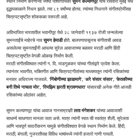
स्थान निर्माण करणाऱ्या ज्येष्ठ पार्श्वगायिका
सुमन कल्याणपूर
यांचे रविवारी मुंबई येथे
वृद्धापकाळाने निधन झाले. त्या ८९ वर्षांच्या होत्या. त्यांच्या निधनाने संगीतप्रेमींसह
चित्रपटसृष्टीत शोककळा पसरली आहे.
अविभाजित भारतातील भवानीपूर येथे २८ जानेवारी १९३७ रोजी जन्मलेल्या
सुमनताईंचे माहेरचे नाव
सुमन हेमाडी
होते. बालपणापासूनच संगीताची आवड
असलेल्या सुमनताईंनी आपल्या सुरेल आवाजाच्या बळावर मराठी आणि हिंदी
चित्रपटसृष्टीत वेगळी ओळख निर्माण केली.
मराठी संगीतविश्वात त्यांनी ग. दि. माडगुळकर यांच्या गीतांद्वारे प्रवेश केला.
त्यानंतर भावगीत, भक्तिगीत आणि चित्रपटगीतांच्या माध्यमातून त्यांनी रसिकांच्या
मनावर अधिराज्य गाजवले.
‘निंबोणीच्या झाडामागे’, ‘अरे संसार संसार’, ‘केतकीच्या
बनी तिथे नाचला मोर’, ‘रिमझिम झरती श्रावणधारा’
यांसारखी अनेक गीते आजही
रसिकांच्या ओठांवर आहेत.
सुमन कल्याणपूर यांचा आवाज गानसम्राज्ञी
लता मंगेशकर
यांच्या आवाजाशी
साधर्म्य साधणारा मानला जात असे. मात्र त्यांनी स्वतःची स्वतंत्र शैली, सुरेलता
आणि भावपूर्ण सादरीकरण यामुळे संगीतविश्वात वेगळे स्थान निर्माण केले. हिंदी,
मराठी, बंगाली, गुजरातीसह विविध भाषांमध्ये त्यांनी हजारो गाणी गायली.