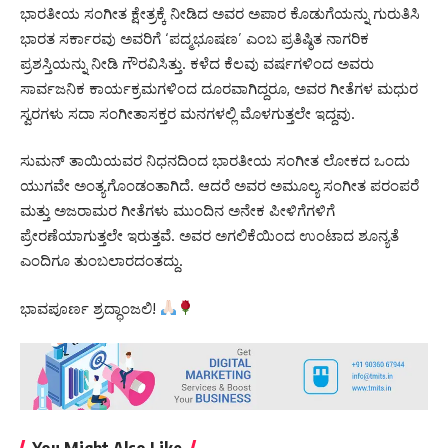
ಭಾರತೀಯ ಸಂಗೀತ ಕ್ಷೇತ್ರಕ್ಕೆ ನೀಡಿದ ಅವರ ಅಪಾರ ಕೊಡುಗೆಯನ್ನು ಗುರುತಿಸಿ
ಭಾರತ ಸರ್ಕಾರವು ಅವರಿಗೆ ‘ಪದ್ಮಭೂಷಣ’ ಎಂಬ ಪ್ರತಿಷ್ಠಿತ ನಾಗರಿಕ
ಪ್ರಶಸ್ತಿಯನ್ನು ನೀಡಿ ಗೌರವಿಸಿತ್ತು. ಕಳೆದ ಕೆಲವು ವರ್ಷಗಳಿಂದ ಅವರು
ಸಾರ್ವಜನಿಕ ಕಾರ್ಯಕ್ರಮಗಳಿಂದ ದೂರವಾಗಿದ್ದರೂ, ಅವರ ಗೀತೆಗಳ ಮಧುರ
ಸ್ವರಗಳು ಸದಾ ಸಂಗೀತಾಸಕ್ತರ ಮನಗಳಲ್ಲಿ ಮೊಳಗುತ್ತಲೇ ಇದ್ದವು.
ಸುಮನ್ ತಾಯಿಯವರ ನಿಧನದಿಂದ ಭಾರತೀಯ ಸಂಗೀತ ಲೋಕದ ಒಂದು
ಯುಗವೇ ಅಂತ್ಯಗೊಂಡಂತಾಗಿದೆ. ಆದರೆ ಅವರ ಅಮೂಲ್ಯ ಸಂಗೀತ ಪರಂಪರೆ
ಮತ್ತು ಅಜರಾಮರ ಗೀತೆಗಳು ಮುಂದಿನ ಅನೇಕ ಪೀಳಿಗೆಗಳಿಗೆ
ಪ್ರೇರಣೆಯಾಗುತ್ತಲೇ ಇರುತ್ತವೆ. ಅವರ ಅಗಲಿಕೆಯಿಂದ ಉಂಟಾದ ಶೂನ್ಯತೆ
ಎಂದಿಗೂ ತುಂಬಲಾರದಂತದ್ದು.
ಭಾವಪೂರ್ಣ ಶ್ರದ್ಧಾಂಜಲಿ!
You Might Also Like