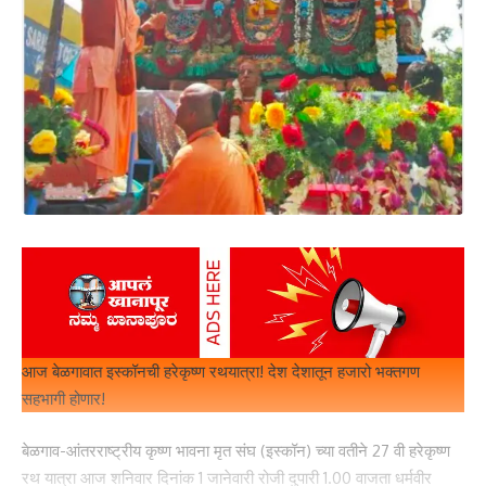
आज बेळगावात इस्कॉनची हरेकृष्ण रथयात्रा! देश देशातून हजारो भक्तगण
सहभागी होणार!
बेळगाव-आंतरराष्ट्रीय कृष्ण भावना मृत संघ (इस्कॉन) च्या वतीने 27 वी हरेकृष्ण
रथ यात्रा आज शनिवार दिनांक 1 जानेवारी रोजी दुपारी 1.00 वाजता धर्मवीर