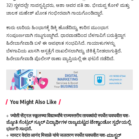
32) ಸ್ಥಳದಲ್ಲೇ ಸಾವನ್ನಪ್ಪಿದರು, ಆಶಾ ಅವರ ಪತಿ ಡಾ. ಭೀಮಪ್ಪ ಕೋಳಿ ಮತ್ತು
ಚಾಲಕ ಮಹೇಶ್ ಖೋತ ಗಂಭೀರವಾಗಿ ಗಾಯಗೊಂಡಿದ್ದಾರೆ.
ಕಾರು ಲಾರಿಯ ಹಿಂಭಾಗಕ್ಕೆ ಡಿಕ್ಕಿ ಹೊಡೆದಿದ್ದು, ಕಾರಿನ ಮುಂಭಾಗ
ಸಂಪೂರ್ಣವಾಗಿ ನಜ್ಜುಗುಜ್ಜಾಗಿದೆ. ಧಾರವಾಡದಿಂದ ಬೆಳಗಾವಿಗೆ ಬರುತ್ತಿದ್ದಾಗ
ಹಿರೇಬಾಗೇವಾಡಿ ಬಳಿ ಈ ಅಪಘಾತ ಸಂಭವಿಸಿದೆ. ಗಾಯಾಳುಗಳನ್ನು
ಬೆಳಗಾವಿಯ ಖಾಸಗಿ ಆಸ್ಪತ್ರೆಗೆ ದಾಖಲಿಸಲಾಗಿದ್ದು, ಚಿಕಿತ್ಸೆ ನೀಡಲಾಗುತ್ತಿದೆ.
ಹಿರೇಬಾಗೇವಾಡಿ ಪೊಲೀಸ್ ಠಾಣಾ ವ್ಯಾಪ್ತಿಯಲ್ಲಿ ಈ ಘಟನೆ ನಡೆದಿದೆ.
You Might Also Like
ज्योती सेंट्रल स्कूलच्या विद्यार्थ्यांचे राज्यस्तरीय तायक्वांदो स्पर्धेत घवघवीत यश-
ಜ್ಯೋತಿ ಸೆಂಟ್ರಲ್ ಸ್ಕೂಲ್ ವಿದ್ಯಾರ್ಥಿಗಳ ರಾಜ್ಯಮಟ್ಟದ ಟೇಕ್ವಾಂಡೋ ಸ್ಪರ್ಧೆಯಲ್ಲಿ
ಭರ್ಜರಿ ಸಾಧನೆ.
मास्टर वेदांत आनंद मिसाळे यांचे जलतरण स्पर्धेत घवघवीत यश-ಮಾಸ್ಟರ್