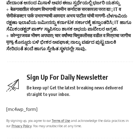
ವೇದಾಂತ ಆನಂದ ಮಿಸಾಳೆ ಅವರ ಈಜು ಸ್ಪರ್ಧೆಯಲ್ಲಿ ಭರ್ಜರಿ ಯಶಸ್ಸು
बेळगावातील संरक्षण विभागाची जमीन कर्नाटक सरकारला परत द्या ; IT व
सेमीकंडक्टर पार्क उभारण्याची आमदार अभय पाटील यांची मागणी-ಬೆಳಗಾವಿಯ
ರಕ್ಷಣಾ ಇಲಾಖೆಯ ಜಮೀನನ್ನು ಕರ್ನಾಟಕ ಸರ್ಕಾರಕ್ಕೆ ಹಸ್ತಾಂತರಿಸಿ; IT ಹಾಗೂ
ಸೆಮಿಕಂಡಕ್ಟರ್ ಪಾರ್ಕ್ ಸ್ಥಾಪಿಸಲು ಶಾಸಕ ಅಭಯ ಪಾಟೀಲರ ಆಗ್ರಹ.
कोन्नूरजवळ भीषण अपघात; चार वर्षांच्या चिमुकलीसह वडील व मित्राचा जागीच
मृत्यू-ಕೊನ್ನೂರು ಬಳಿ ಭೀಕರ ಅಪಘಾತ; ನಾಲ್ಕು ವರ್ಷದ ಪುಟ್ಟ ಬಾಲಕಿ
ಸೇರಿದಂತೆ ತಂದೆ ಹಾಗೂ ಸ್ನೇಹಿತ ಸ್ಥಳದಲ್ಲೇ ಸಾವು.
Sign Up For Daily Newsletter
Be keep up! Get the latest breaking news delivered
straight to your inbox.
[mc4wp_form]
By signing up, you agree to our
Terms of Use
and acknowledge the data practices in
our
Privacy Policy
. You may unsubscribe at any time.