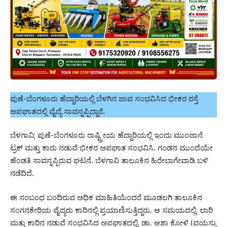
ಪುಣೆ-ಬೆಂಗಳೂರು ಹೆದ್ದಾರಿಯಲ್ಲಿ ಬೆಳಗಿನ ಜಾವ ಸಂಭವಿಸಿದ ಭೀಕರ ರಸ್ತೆ
ಅಪಘಾತದಲ್ಲಿ ವೈದ್ಯೆ ಸಾವನ್ನಪ್ಪಿದ್ದಾರೆ.
ಬೆಳಗಾವಿ; ಪುಣೆ-ಬೆಂಗಳೂರು ರಾಷ್ಟ್ರೀಯ ಹೆದ್ದಾರಿಯಲ್ಲಿ ಇಂದು ಮುಂಜಾನೆ
ಟ್ರಕ್ ಮತ್ತು ಕಾರು ನಡುವೆ ಭೀಕರ ಅಪಘಾತ ಸಂಭವಿಸಿ. ಗಂಡನ ಮುಂದೆಯೇ
ಹೆಂಡತಿ ಸಾವನ್ನಪ್ಪಿರುವ ಘಟನೆ. ಬೆಳಗಾವಿ ತಾಲೂಕಿನ ಹಿರೇಬಾಗೇವಾಡಿ ಬಳಿ
ನಡೆದಿದೆ.
ಈ ಸಂಬಂಧ ಬಂದಿರುವ ಅಧಿಕ ಮಾಹಿತಿಯೆಂದರೆ ಮೂಡಲಗಿ ತಾಲೂಕಿನ
ಸಂಗನಕೇರಿಯ ವೈದ್ಯರು ಕಾರಿನಲ್ಲಿ ಪ್ರಯಾಣಿಸುತ್ತಿದ್ದರು. ಆ ಸಮಯದಲ್ಲಿ, ಲಾರಿ
ಮತ್ತು ಕಾರಿನ ನಡುವೆ ಸಂಭವಿಸಿದ ಅಪಘಾತದಲ್ಲಿ, ಡಾ. ಆಶಾ ಕೋಳಿ (ವಯಸ್ಸು