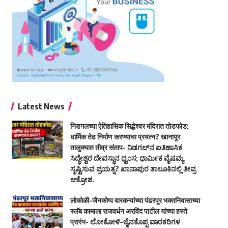
Latest News
निडगलच्या ऐतिहासिक सिद्धेश्वर मंदिरात तोडफोड;
धार्मिक तेढ निर्माण करण्याचा प्रयत्न? खानापूर
तालुक्यात तीव्र संताप- ನಿಡಗಲ್‌ನ ಐತಿಹಾಸಿಕ
ಸಿದ್ಧೇಶ್ವರ ದೇವಸ್ಥಾನ ಧ್ವಂಸ; ಧಾರ್ಮಿಕ ವೈಷಮ್ಯ
ಸೃಷ್ಟಿಸುವ ಪ್ರಯತ್ನ? ಖಾನಾಪುರ ತಾಲೂಕಿನಲ್ಲಿ ತೀವ್ರ
ಆಕ್ರೋಶ.
लोकोळी-जैनकोप्प वारकऱ्यांच्या पंढरपूर भक्तनिवासाच्या
स्लॅब कामाला राजवर्धन अरविंद पाटील यांच्या हस्ते
प्रारंभ- ಲೋಕೋಳಿ–ಜೈನಕೊಪ್ಪ ವಾರಕರಿಗಳ