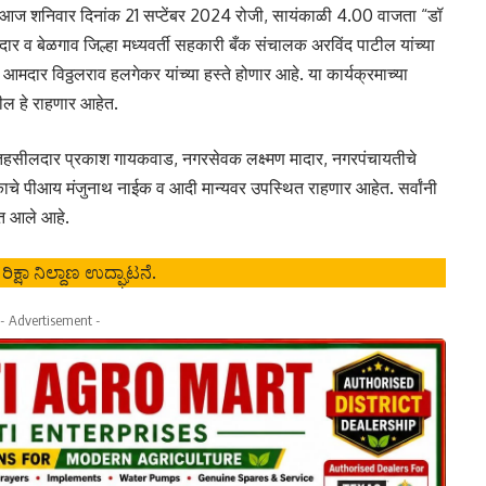
े, आज शनिवार दिनांक 21 सप्टेंबर 2024 रोजी, सायंकाळी 4.00 वाजता “डॉ
ार व बेळगाव जिल्हा मध्यवर्ती सहकारी बँक संचालक अरविंद पाटील यांच्या
 आमदार विठ्ठलराव हलगेकर यांच्या हस्ते होणार आहे. या कार्यक्रमाच्या
ाटील हे राहणार आहेत.
री, तहसीलदार प्रकाश गायकवाड, नगरसेवक लक्ष्मण मादार, नगरपंचायतीचे
काचे पीआय मंजुनाथ नाईक व आदी मान्यवर उपस्थित राहणार आहेत. सर्वांनी
ात आले आहे.
್ಷಾ ನಿಲ್ದಾಣ ಉದ್ಘಾಟನೆ.
- Advertisement -