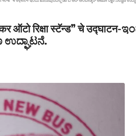
षा स्टॅन्ड” चे उद्घाटन-ಇಂದು ಖಾನಾಪುರದಲ್ಲಿ ಡಾ ಬಿ ಆರ್ ಅಂಬೇಡ್ಕರ್ ಆಟೋ ರಿಕ್ಷಾ ನಿಲ್ದಾಣ ಉದ್ಘ
र ऑटो रिक्षा स्टॅन्ड” चे उद्घाटन-
ಣ ಉದ್ಘಾಟನೆ.