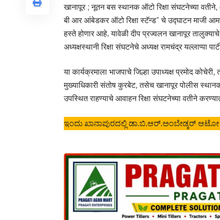
खानापूर ; नूतन बस स्थानक ऑटो रिक्षा संघटनेच्या वतीन
बी आर आंबेडकर ऑटो रिक्षा स्टॅन्ड” चे उद्घाटन माजी आमद
हस्ते होणार आहे. यावेळी दीप प्रज्वलन खानापूर तालुक्याचे
अध्यक्षस्थानी रिक्षा संघटनेचे अध्यक्ष रामचंद्र यल्लाप्पा प
या कार्यक्रमाला भाजपाचे जिल्हा उपाध्यक्ष प्रमोद कोचे
मुख्याधिकारी संतोष कुरबेट, तसेच खानापूर पोलीस स्थान
उपस्थित राहण्याचे आवाहन रिक्षा संघटनेच्या वतीने करण्य
ಇಂದು ಖಾನಾಪುರದಲ್ಲಿ ಡಾ.ಬಿ.ಆರ್.ಅಂಬೇಡ್ಕರ್ ಆಟೋ ರಿಕ