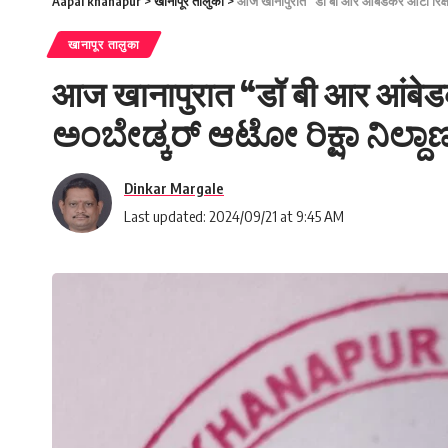
Aapal khanapur
>
खानापूर तालुका
>
आज खानापुरात “डॉ बी आर आंबेडकर ऑटो रिक्
खानापूर तालुका
आज खानापुरात “डॉ बी आर आंबेडक
ಅಂಬೇಡ್ಕರ್ ಆಟೋ ರಿಕ್ಷಾ ನಿಲ್ದಾ
Dinkar Margale
Last updated: 2024/09/21 at 9:45 AM