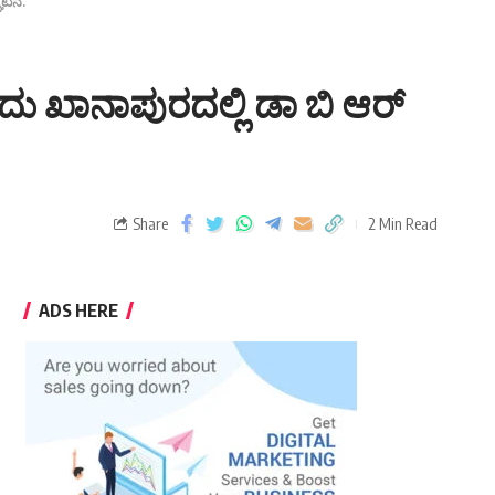
ಾಟನೆ.
ಇಂದು ಖಾನಾಪುರದಲ್ಲಿ ಡಾ ಬಿ ಆರ್
Share
2 Min Read
ADS HERE