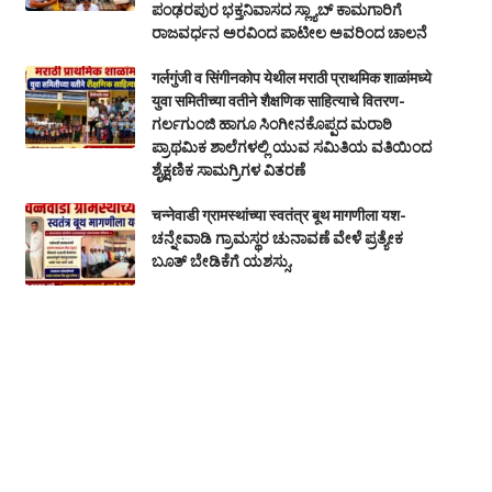
ಪಂಢರಪುರ ಭಕ್ತನಿವಾಸದ ಸ್ಲ್ಯಾಬ್ ಕಾಮಗಾರಿಗೆ
ರಾಜವರ್ಧನ ಅರವಿಂದ ಪಾಟೀಲ ಅವರಿಂದ ಚಾಲನೆ
गर्लगुंजी व सिंगीनकोप येथील मराठी प्राथमिक शाळांमध्ये
युवा समितीच्या वतीने शैक्षणिक साहित्याचे वितरण-
ಗರ್ಲಗುಂಜಿ ಹಾಗೂ ಸಿಂಗೀನಕೊಪ್ಪದ ಮರಾಠಿ
ಪ್ರಾಥಮಿಕ ಶಾಲೆಗಳಲ್ಲಿ ಯುವ ಸಮಿತಿಯ ವತಿಯಿಂದ
ಶೈಕ್ಷಣಿಕ ಸಾಮಗ್ರಿಗಳ ವಿತರಣೆ
चन्नेवाडी ग्रामस्थांच्या स्वतंत्र बूथ मागणीला यश-
ಚನ್ನೇವಾಡಿ ಗ್ರಾಮಸ್ಥರ ಚುನಾವಣೆ ವೇಳೆ ಪ್ರತ್ಯೇಕ
ಬೂತ್‌ ಬೇಡಿಕೆಗೆ ಯಶಸ್ಸು.