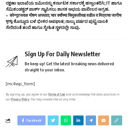
ರಕ್ಷಣಾ ಇಲಾಖೆಯ ಜಮೀನನ್ನು ಕರ್ನಾಟಕ ಸರ್ಕಾರಕ್ಕೆ ಹಸ್ತಾಂತರಿಸಿ; IT ಹಾಗೂ
ಸೆಮಿಕಂಡಕ್ಟರ್ ಪಾರ್ಕ್ ಸ್ಥಾಪಿಸಲು ಶಾಸಕ ಅಭಯ ಪಾಟೀಲರ ಆಗ್ರಹ.
कोन्नूरजवळ भीषण अपघात; चार वर्षांच्या चिमुकलीसह वडील व मित्राचा जागीच
मृत्यू-ಕೊನ್ನೂರು ಬಳಿ ಭೀಕರ ಅಪಘಾತ; ನಾಲ್ಕು ವರ್ಷದ ಪುಟ್ಟ ಬಾಲಕಿ
ಸೇರಿದಂತೆ ತಂದೆ ಹಾಗೂ ಸ್ನೇಹಿತ ಸ್ಥಳದಲ್ಲೇ ಸಾವು.
Sign Up For Daily Newsletter
Be keep up! Get the latest breaking news delivered
straight to your inbox.
[mc4wp_form]
By signing up, you agree to our
Terms of Use
and acknowledge the data practices in
our
Privacy Policy
. You may unsubscribe at any time.
Facebook