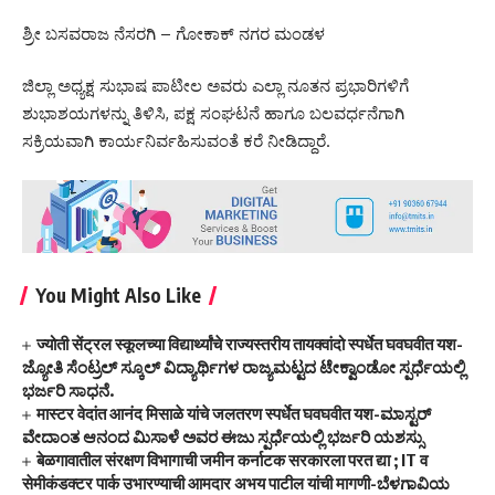
ಶ್ರೀ ಬಸವರಾಜ ನೆಸರಗಿ – ಗೋಕಾಕ್ ನಗರ ಮಂಡಳ
ಜಿಲ್ಲಾ ಅಧ್ಯಕ್ಷ ಸುಭಾಷ ಪಾಟೀಲ ಅವರು ಎಲ್ಲಾ ನೂತನ ಪ್ರಭಾರಿಗಳಿಗೆ
ಶುಭಾಶಯಗಳನ್ನು ತಿಳಿಸಿ, ಪಕ್ಷ ಸಂಘಟನೆ ಹಾಗೂ ಬಲವರ್ಧನೆಗಾಗಿ
ಸಕ್ರಿಯವಾಗಿ ಕಾರ್ಯನಿರ್ವಹಿಸುವಂತೆ ಕರೆ ನೀಡಿದ್ದಾರೆ.
You Might Also Like
ज्योती सेंट्रल स्कूलच्या विद्यार्थ्यांचे राज्यस्तरीय तायक्वांदो स्पर्धेत घवघवीत यश-
ಜ್ಯೋತಿ ಸೆಂಟ್ರಲ್ ಸ್ಕೂಲ್ ವಿದ್ಯಾರ್ಥಿಗಳ ರಾಜ್ಯಮಟ್ಟದ ಟೇಕ್ವಾಂಡೋ ಸ್ಪರ್ಧೆಯಲ್ಲಿ
ಭರ್ಜರಿ ಸಾಧನೆ.
मास्टर वेदांत आनंद मिसाळे यांचे जलतरण स्पर्धेत घवघवीत यश-ಮಾಸ್ಟರ್
ವೇದಾಂತ ಆನಂದ ಮಿಸಾಳೆ ಅವರ ಈಜು ಸ್ಪರ್ಧೆಯಲ್ಲಿ ಭರ್ಜರಿ ಯಶಸ್ಸು
बेळगावातील संरक्षण विभागाची जमीन कर्नाटक सरकारला परत द्या ; IT व
सेमीकंडक्टर पार्क उभारण्याची आमदार अभय पाटील यांची मागणी-ಬೆಳಗಾವಿಯ