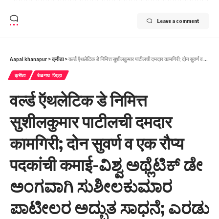
Leave a comment
Aapal khanapur
>
क्रीडा
>
वर्ल्ड ऍथलेटिक डे निमित्त सुशीलकुमार पाटीलची दमदार कामगिरी; दोन सुवर्ण व एक रौप्य पदकांची कमाई-ವಿಶ್ವ ಅಥ್ಲೆಟಿಕ್ ಡೇ ಅಂಗವಾಗಿ ಸುಶೀಲಕುಮಾರ ಪಾಟೀಲರ ಅದ್ಭುತ ಸಾಧನೆ; ಎರಡು ಚಿನ್ನ ಹಾಗೂ ಒಂದು ಬೆಳ್ಳಿ ಪದಕಗಳ ಗೆಲುವು
क्रीडा
बेळगाव जिल्हा
वर्ल्ड ऍथलेटिक डे निमित्त
सुशीलकुमार पाटीलची दमदार
कामगिरी; दोन सुवर्ण व एक रौप्य
पदकांची कमाई-ವಿಶ್ವ ಅಥ್ಲೆಟಿಕ್ ಡೇ
ಅಂಗವಾಗಿ ಸುಶೀಲಕುಮಾರ
ಪಾಟೀಲರ ಅದ್ಭುತ ಸಾಧನೆ; ಎರಡು