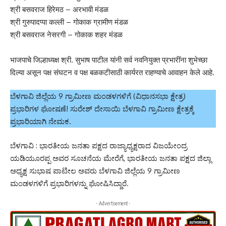
श्री बसवराज हिरेमठ – अरभावी मंडळ
श्री गुरुपादप्पा कल्ली – गोकाक ग्रामीण मंडळ
श्री बसवराज नेसरगी – गोकाक शहर मंडळ
भाजपाचे जिल्हाध्यक्ष श्री. सुभाष पाटील यांनी सर्व नवनियुक्त प्रभारींना शुभेच्छा
दिल्या असून पक्ष संघटन व पक्ष बळकटीसाठी कार्यरत राहण्याचे आवाहन केले आहे.
ಬೆಳಗಾವಿ ಜಿಲ್ಲೆಯ 9 ಗ್ರಾಮೀಣ ಮಂಡಳಗಳಿಗೆ (ವಿಧಾನಸಭಾ ಕ್ಷೇತ್ರ)
ಪ್ರಭಾರಿಗಳ ಘೋಷಣೆ! ಸುರೇಶ್ ದೇಸಾಯಿ ಬೆಳಗಾವಿ ಗ್ರಾಮೀಣ ಕ್ಷೇತ್ರಕ್ಕೆ
ಪ್ರಭಾರಿಯಾಗಿ ನೇಮಕ.
ಬೆಳಗಾವಿ : ಭಾರತೀಯ ಜನತಾ ಪಕ್ಷದ ರಾಜ್ಯಾಧ್ಯಕ್ಷರಾದ ವಿಜಯೇಂದ್ರ
ಯಡಿಯೂರಪ್ಪ ಅವರ ಸೂಚನೆಯ ಮೇರೆಗೆ, ಭಾರತೀಯ ಜನತಾ ಪಕ್ಷದ ಜಿಲ್ಲಾ
ಅಧ್ಯಕ್ಷ ಸುಭಾಷ ಪಾಟೀಲ ಅವರು ಬೆಳಗಾವಿ ಜಿಲ್ಲೆಯ 9 ಗ್ರಾಮೀಣ
ಮಂಡಳಗಳಿಗೆ ಪ್ರಭಾರಿಗಳನ್ನು ಘೋಷಿಸಿದ್ದಾರೆ.
- Advertisement -