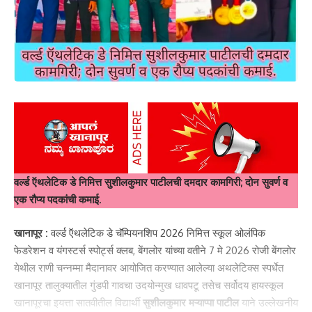
वर्ल्ड ऍथलेटिक डे निमित्त सुशीलकुमार पाटीलची दमदार कामगिरी; दोन सुवर्ण व
एक रौप्य पदकांची कमाई.
खानापूर :
वर्ल्ड ऍथलेटिक डे चॅम्पियनशिप 2026 निमित्त स्कूल ओलंपिक
फेडरेशन व यंगस्टर्स स्पोर्ट्स क्लब, बेंगलोर यांच्या वतीने 7 मे 2026 रोजी बेंगलोर
येथील राणी चन्नम्मा मैदानावर आयोजित करण्यात आलेल्या अथलेटिक्स स्पर्धेत
खानापूर तालुक्यातील गुंडपी गावचा उदयोन्मुख धावपटू तसेच सर्वोदय हायस्कूल
खानापूरचा इयत्ता सातवीतील विद्यार्थी
सुशीलकुमार मऱ्याप्पा पाटील
याने उल्लेखनीय