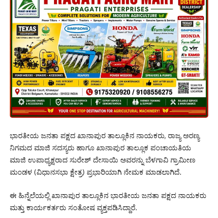
ಭಾರತೀಯ ಜನತಾ ಪಕ್ಷದ ಖಾನಾಪುರ ತಾಲ್ಲೂಕಿನ ನಾಯಕರು, ರಾಜ್ಯ ಅರಣ್ಯ
ನಿಗಮದ ಮಾಜಿ ಸದಸ್ಯರು ಹಾಗೂ ಖಾನಾಪುರ ತಾಲ್ಲೂಕ ಪಂಚಾಯತಿಯ
ಮಾಜಿ ಉಪಾಧ್ಯಕ್ಷರಾದ ಸುರೇಶ್ ದೇಸಾಯಿ ಅವರನ್ನು ಬೆಳಗಾವಿ ಗ್ರಾಮೀಣ
ಮಂಡಳ (ವಿಧಾನಸಭಾ ಕ್ಷೇತ್ರ) ಪ್ರಭಾರಿಯಾಗಿ ನೇಮಕ ಮಾಡಲಾಗಿದೆ.
ಈ ಹಿನ್ನೆಲೆಯಲ್ಲಿ ಖಾನಾಪುರ ತಾಲ್ಲೂಕಿನ ಭಾರತೀಯ ಜನತಾ ಪಕ್ಷದ ನಾಯಕರು
ಮತ್ತು ಕಾರ್ಯಕರ್ತರು ಸಂತೋಷ ವ್ಯಕ್ತಪಡಿಸಿದ್ದಾರೆ.