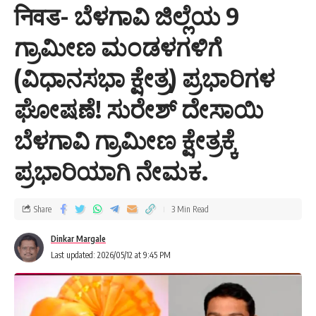
निवड- ಬೆಳಗಾವಿ ಜಿಲ್ಲೆಯ 9
ಗ್ರಾಮೀಣ ಮಂಡಳಗಳಿಗೆ
(ವಿಧಾನಸಭಾ ಕ್ಷೇತ್ರ) ಪ್ರಭಾರಿಗಳ
ಘೋಷಣೆ! ಸುರೇಶ್ ದೇಸಾಯಿ
ಬೆಳಗಾವಿ ಗ್ರಾಮೀಣ ಕ್ಷೇತ್ರಕ್ಕೆ
ಪ್ರಭಾರಿಯಾಗಿ ನೇಮಕ.
Share
3 Min Read
Dinkar Margale
Last updated: 2026/05/12 at 9:45 PM