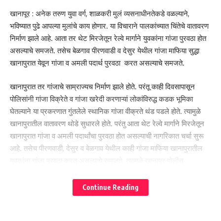
ಸ್ವೀಕರಿಸಬೇಕು ಎಂದು ರೈತ ಸಂಘ ಹೇಳಿದೆ.
खानापूर : अनेक तरुण युवा वर्ग, शाळकरी मुलं व्यसनाधीनतेकडे वळल्याने,
भविष्यात पुढे आपल्या मुलांचे काय होणार. या विचाराने पालकांच्यात चिंतेचे वातावरण
ಈ ಸಮಯದಲ್ಲಿ ಕಬ್ಬು ಉತ್ಪಾದನೆಯಲ್ಲಿ ತೀವ್ರ ಕುಸಿತ ಕಂಡುಬಂದಿದೆ. ಇದರಿಂದ
निर्माण झाले आहे. आता तर थेट मिरजेतून रेल्वे मार्गाने युवकांना गांजा पुरवठा होत
ರೈತರು ನಷ್ಟ ಅನುಭವಿಸಿದ್ದಾರೆ. ಅದಕ್ಕಾಗಿ ಪ್ರತಿ ಟನ್ ಕಬ್ಬಿಗೆ 4,500 ರೂ.ಮೂಲ
असल्याचे समजते. तसेच बेळगाव पीरणवाडी व देसुर येथील गांजा माफिया सुद्धा
ಬೆಲೆ ನೀಡಿದರೆ ಮಾತ್ರ ರೈತ ಉಳಿಯುತ್ತಾನೆ. ರೈತರ ಇಂತಹ ಹಲವು ಸಮಸ್ಯೆಗಳ
खानापुरात येवून गांजा व अमली पदार्थ पुरवठा करत असल्याचे समजते.
ಕುರಿತು ರಸ್ತೆ ತಡೆ ನಡೆಸುವ ಎಚ್ಚರಿಕೆ ನೀಡಲಾಗಿದೆ.
खानापुरात तर गांजाचे साम्राज्यच निर्माण झाले होते. परंतू काही दिवसापासून
पोलिसांनी गांजा विक्रेते व गांजा खरेदी करणाऱ्यां लोकांविरुद्ध कडक भूमिका
घेतल्याने या प्रकरणात गुंतलेले स्थानिक गांजा वीक्रते थंड पडले होते. त्यामुळे
खानापुरातील वातावरण थोडे सुधारले होते. परंतु आता थेट रेल्वे मार्गाने मिरजेतून
खानापुरात गांजा व अमली पदार्थांचा पुरवठा होत असल्याची नागरिकात चर्चा सुरू
You Might Also Like
आहे. तसेच पीरणवाडी, देसुर व बेळगाव येथील काही गांजा माफिया खानापुरातील
युवकांना गांजा पुरवठा करत असल्याचे समजते. त्यामुळे खानापूर पोलीस
खानापूरच्या जुन्या बसस्थानकावरून बेळगावच्या बससेवा पूर्ववत करा ; ज्येष्ठ
प्रशासनाने या प्रकरणात गांभीर्याने लक्ष घालून मिरज, पीरणवाडी, बेळगाव, व देसुर
नागरिकांची निवेदनाद्वारे मागणी- ಖಾನಾಪುರದ ಹಳೆಯ ಬಸ್ ನಿಲ್ದಾಣದಿಂದ
ಬೆಳಗಾವಿಗೆ ಬಸ್ ಸೇವೆಗಳನ್ನು ಎಂದಿನಂತೆ ಪುನರಾರಂಭಿಸಿ ; ಹಿರಿಯ ನಾಗರಿಕರ
येथील गांजा व अमली पदार्थ पुरवठा करणाऱ्या माफीयांचा शोध लावून त्यांच्यावर
Continue Reading
ಮನವಿ ಮೂಲಕ ಆಗ್ರಹ.
कडक कारवाई करण्याची मागणी सामान्य नागरिक करत आहेत.
बलोगा–लैला शुगर कारखाना रस्त्याची दुरवस्था; नागरिक, विद्यार्थी व वाहनधारक
त्रस्त-ಬಲೋಗಾ–ಲೈಲಾ ಶುಗರ ಕಾರ್ಖಾನೆ ರಸ್ತೆಯ ದುಸ್ಥಿತಿ; ನಾಗರಿಕರು,
ಮಿರಾಜ್‌ನಿಂದ ನೇರವಾಗಿ ಗಾಂಜಾ ಪೂರೈಕೆ? ಖಾನಾಪುರ ಪೊಲೀಸರು ತನಿಖೆಗೆ