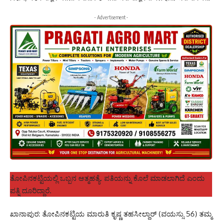
- Advertisement -
ತೋಪಿನಕಟ್ಟಿಯಲ್ಲಿ ಒಬ್ಬನ ಆತ್ಮಹತ್ಯೆ. ಪತಿಯನ್ನು ಕೊಲೆ ಮಾಡಲಾಗಿದೆ ಎಂದು
ಪತ್ನಿ ದೂರಿದ್ದಾರೆ.
ಖಾನಾಪುರ: ತೋಪಿನಕಟ್ಟಿಯ ಮಾರುತಿ ಕೃಷ್ಣ ತಹಸೀಲ್ದಾರ್ (ವಯಸ್ಸು 56) ತಮ್ಮ