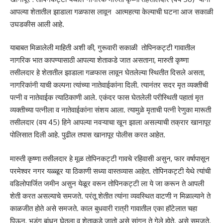
आपल्या शेतातील झाडाला गळफास लावून आत्महत्या केल्याची घटना आज सकाळी
उघडकीस आली आहे.
याबाबत मिळालेली माहिती अशी की, गुरूवारी सकाळी तोपिनकट्टी गावातील
नागरिक भात कापण्यासाठी आपल्या शेताकडे जात असताना, मारुती कृष्णा
तसीलदार हे शेतातील झाडाला गळफास लावून घेतलेल्या स्थितीत दिसले असता,
नागरिकांनी याची कल्पना त्यांच्या नातेवाईकांना दिली. त्यानंतर सदर मृत व्यक्तीची
पत्नी व नातेवाईक त्याठिकाणी आले. एकंदर फास घेतलेली परीस्थिती पहातां मृत
व्यक्तीच्या पत्नीला व नातेवाईकांना संशय आला. त्यामुळे मृताची पत्नी रेणुका मारूती
तसीलदार (वय 45) हिने आपल्या नवऱ्याचा खून झाला असल्याची तक्रार खानापूर
पोलिसात दिली आहे. पुढील तपास खानापूर पोलीस करत आहेत.
मारुती कृष्णा तसीलदार हे मूळ तोपिनकट्टी गावचे रहिवासी असुन, फार वर्षापासून
परमेश्वर नगर यळ्ळूर या ठिकाणी सध्या वास्तव्यास आहेत. तोपिनकट्टी येथे त्यांची
वडिलोपार्जित जमीन असुन येळूर वरून तोपिनकट्टी ला ये जा करून ते आपली
शेती करत असल्याचे समजते. परंतू शेतीत त्यांना व्यवस्थित वाटणी न मिळाल्याने ते
काळजीत होते असे समजते. काल बुधवारी रात्री गावातील एका हॉटेलात चहा
पिऊन, भडंग बांधून घेतला व शेताकडे जातो असे सांगून ते गेले होते. असे समजते.