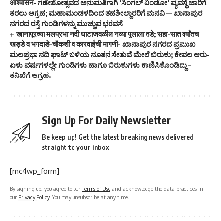
आश्वासन- ಗಣೇಶೋತ್ಸವದ ಅನುಮತಿಗಾಗಿ ‘ಸಿಂಗಲ್ ವಿಂಡೋ’ ವ್ಯವಸ್ಥೆ ಜಾರಿಗೆ
ತರಲು ಆಗ್ರಹ; ಮಹಾಮಂಡಳದಿಂದ ತಹಶೀಲ್ದಾರರಿಗೆ ಮನವಿ — ಖಾನಾಪುರ
ನಗರದ ರಸ್ತೆ ಗುಂಡಿಗಳನ್ನು ಮುಚ್ಚುವ ಭರವಸೆ
खानापूरच्या मलप्रभा नदी घाटाजवळील नव्या पुलाला तडे; सहा-सात वर्षांतच
खड्डे व भगदाडे–चौकशी व कारवाईची मागणी- ಖಾನಾಪುರ ನಗರದ ಪ್ರಮುಖ
ಮಲಪ್ರಭಾ ನದಿ ಘಾಟ್ ಬಳಿಯ ನೂತನ ಸೇತುವೆ ಮೇಲೆ ಬಿರುಕು; ಕೇವಲ ಆರು-
ಏಳು ವರ್ಷಗಳಲ್ಲೇ ಗುಂಡಿಗಳು ಹಾಗೂ ಬಿರುಕುಗಳು ಕಾಣಿಸಿಕೊಂಡಿದ್ದು –
ತನಿಖೆಗೆ ಆಗ್ರಹ.
Sign Up For Daily Newsletter
Be keep up! Get the latest breaking news delivered
straight to your inbox.
[mc4wp_form]
By signing up, you agree to our
Terms of Use
and acknowledge the data practices in
our
Privacy Policy
. You may unsubscribe at any time.