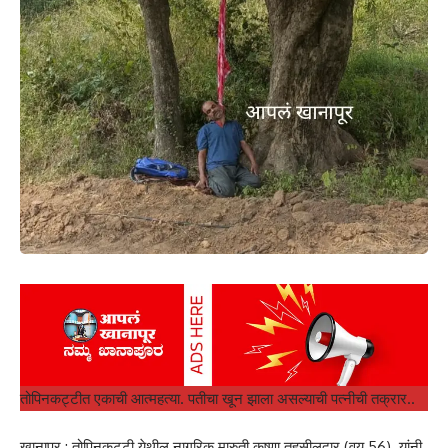
तोपिनकट्टीत एकाची आत्महत्या. पतीचा खून झाला असल्याची पत्नीची तक्रार..
खानापूर : तोपिनकट्टी येथील नागरिक मारुती कृष्णा तहसीलदार (वय 56) यांनी