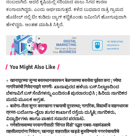
ನಂಬಲಾಗಿದೆ. ಆದರೆ ಕೃಷಿಯಲ್ಲಿ ಸರಿಯಾದ ಪಾಲು ಸಿಗದ ಕಾರಣ
ಕಂಗಾಲಾಗಿದ್ದರು. ಎಂದು ಅರ್ಥವಾಗುತ್ತದೆ. ಕಳೆದ ಬುಧವಾರ ರಾತ್ರಿ ಗ್ರಾಮದ
ಹೊಟೇಲ್ ನಲ್ಲಿ ಟೀ ಕುಡಿದು ಬ್ಯಾಗ್ ಕಟ್ಟಿಕೊಂಡು ಜಮೀನಿಗೆ ಹೋಗುವುದಾಗಿ
ಹೇಳಿದ್ದರು. ಅಂತಹ ಮಾಹಿತಿ ಸಿಕ್ಕಿದೆ.
You Might Also Like
खानापूरच्या जुन्या बसस्थानकावरून बेळगावच्या बससेवा पूर्ववत करा ; ज्येष्ठ
नागरिकांची निवेदनाद्वारे मागणी- ಖಾನಾಪುರದ ಹಳೆಯ ಬಸ್ ನಿಲ್ದಾಣದಿಂದ
ಬೆಳಗಾವಿಗೆ ಬಸ್ ಸೇವೆಗಳನ್ನು ಎಂದಿನಂತೆ ಪುನರಾರಂಭಿಸಿ ; ಹಿರಿಯ ನಾಗರಿಕರ
ಮನವಿ ಮೂಲಕ ಆಗ್ರಹ.
बलोगा–लैला शुगर कारखाना रस्त्याची दुरवस्था; नागरिक, विद्यार्थी व वाहनधारक
त्रस्त-ಬಲೋಗಾ–ಲೈಲಾ ಶುಗರ ಕಾರ್ಖಾನೆ ರಸ್ತೆಯ ದುಸ್ಥಿತಿ; ನಾಗರಿಕರು,
ವಿದ್ಯಾರ್ಥಿಗಳು ಹಾಗೂ ವಾಹನ ಸವಾರರ ಪರದಾಟ.
गणेशोत्सवाच्या परवानगीसाठी ‘सिंगल विंडो’ पद्धत राबवा-महामंडळाचे
तहसीलदारांना निवेदन; खानापूर शहरातील खड्डे बुजविण्याचे नगरपंचायतीचे