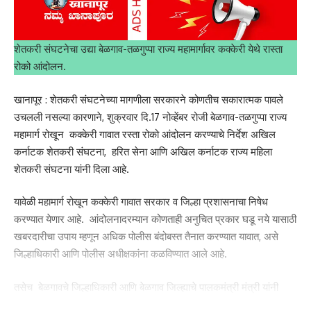
शेतकरी संघटनेचा उद्या बेळगाव-तळगुप्पा राज्य महामार्गावर कक्केरी येथे रास्ता
रोको आंदोलन.
खानापूर : शेतकरी संघटनेच्या मागणीला सरकारने कोणतीच सकारात्मक पावले
उचलली नसल्या कारणाने, शुक्रवार दि.17 नोव्हेंबर रोजी बेळगाव-तळगुप्पा राज्य
महामार्ग रोखून कक्केरी गावात रस्ता रोको आंदोलन करण्याचे निर्देश अखिल
कर्नाटक शेतकरी संघटना, हरित सेना आणि अखिल कर्नाटक राज्य महिला
शेतकरी संघटना यांनी दिला आहे.
यावेळी महामार्ग रोखून कक्केरी गावात सरकार व जिल्हा प्रशासनाचा निषेध
करण्यात येणार आहे. आंदोलनादरम्यान कोणताही अनुचित प्रकार घडू नये यासाठी
खबरदारीचा उपाय म्हणून अधिक पोलीस बंदोबस्त तैनात करण्यात यावात, असे
जिल्हाधिकारी आणि पोलीस अधीक्षकांना कळविण्यात आले आहे.
तसेच बेळगावचे जिल्हाधिकारी आणि बेळगाव जिल्ह्याचे पालकमंत्री मंत्री यांनी
आंदोलनस्थळी‌ येऊन शेतकऱ्यांच्या मागणीला प्रतिसाद द्यावा आणि निवेदन