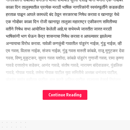
काळा दिन तालुक्यातील प्रत्येक मराठी भाषिक नागरिकांनी स्वयंस्फूर्तीने कडकडीत
हरताळ पाळून आपले कामधंदे बंद ठेवून सरकारचा निषेध करावा व खानापूर येथे
Facebook
एक नोव्हेंबर काळा दिन रोजी खानापूर तालुका महाराष्ट्र एकीकरण समितीच्या
वतीने निषेध सभा आयोजित केलेली आहे,या सभेमध्ये जास्तीत जास्त मराठी
भाषिकांनी भाग घेऊन केंद्र शासनाचा निषेध करावा व आपल्यावर झालेल्या
Leave a comment
अन्यायाचा विरोध करावा. यावेळी कणकुंबी गावातील पांडुरंग नाईक, गुंडू नाईक, व्ही
एम गवस, विलास नाईक, संजय नाईक, गुंडू गवस मारुती कांबळे, राजू मुगुटकर देवा
गवस, विष्णू मुकुटकर, सुमन गवस यशोदा, कांबळे पांडुरंग गुणाजी गवस, रामा कृष्णा
गावडे दत्तात्रेय सडेकर, आनंद गावडे, संतोष गावडे, नारायण बांदेवाडकर, पुंडलिक
गावडे, गोपाळ गावडे, तसेच गोपाळ पाटील युवा समितीचे अध्यक्ष धनंजय पाटील,
पांडुरंग सावंत बळीराम पाटील, दत्तू कुठरे अजित पाटील, राजाराम देसाई निरंजन
सरदेसाई, राजू पाटील किशोर हेबाळकर आदी उपस्थित होते
Continue Reading