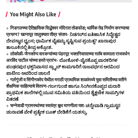
You Might Also Like
निडगलच्या ऐतिहासिक सिद्धेश्वर मंदिरात तोडफोड; धार्मिक तेढ निर्माण करण्याचा
प्रयत्न? खानापूर तालुक्यात तीव्र संताप- ನಿಡಗಲ್‌ನ ಐತಿಹಾಸಿಕ ಸಿದ್ಧೇಶ್ವರ
ದೇವಸ್ಥಾನ ಧ್ವಂಸ; ಧಾರ್ಮಿಕ ವೈಷಮ್ಯ ಸೃಷ್ಟಿಸುವ ಪ್ರಯತ್ನ? ಖಾನಾಪುರ
ತಾಲೂಕಿನಲ್ಲಿ ತೀವ್ರ ಆಕ್ರೋಶ.
लोकोळी-जैनकोप्प वारकऱ्यांच्या पंढरपूर भक्तनिवासाच्या स्लॅब कामाला राजवर्धन
अरविंद पाटील यांच्या हस्ते प्रारंभ- ಲೋಕೋಳಿ–ಜೈನಕೊಪ್ಪ ವಾರಕರಿಗಳ
ಪಂಢರಪುರ ಭಕ್ತನಿವಾಸದ ಸ್ಲ್ಯಾಬ್ ಕಾಮಗಾರಿಗೆ ರಾಜವರ್ಧನ ಅರವಿಂದ
ಪಾಟೀಲ ಅವರಿಂದ ಚಾಲನೆ
गर्लगुंजी व सिंगीनकोप येथील मराठी प्राथमिक शाळांमध्ये युवा समितीच्या वतीने
शैक्षणिक साहित्याचे वितरण-ಗರ್ಲಗುಂಜಿ ಹಾಗೂ ಸಿಂಗೀನಕೊಪ್ಪದ ಮರಾಠಿ
ಪ್ರಾಥಮಿಕ ಶಾಲೆಗಳಲ್ಲಿ ಯುವ ಸಮಿತಿಯ ವತಿಯಿಂದ ಶೈಕ್ಷಣಿಕ ಸಾಮಗ್ರಿಗಳ
ವಿತರಣೆ
चन्नेवाडी ग्रामस्थांच्या स्वतंत्र बूथ मागणीला यश-ಚನ್ನೇವಾಡಿ ಗ್ರಾಮಸ್ಥರ
ಚುನಾವಣೆ ವೇಳೆ ಪ್ರತ್ಯೇಕ ಬೂತ್‌ ಬೇಡಿಕೆಗೆ ಯಶಸ್ಸು.