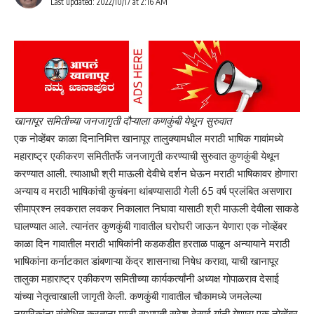
Last updated: 2022/10/17 at 2:16 AM
अरविंद पाटील यांच्या हस्ते प्रारंभ- ಲೋಕೋಳಿ–ಜೈನಕೊಪ್ಪ ವಾರಕರಿಗಳ
ಪಂಢರಪುರ ಭಕ್ತನಿವಾಸದ ಸ್ಲ್ಯಾಬ್ ಕಾಮಗಾರಿಗೆ ರಾಜವರ್ಧನ ಅರವಿಂದ
ಪಾಟೀಲ ಅವರಿಂದ ಚಾಲನೆ
गर्लगुंजी व सिंगीनकोप येथील मराठी प्राथमिक शाळांमध्ये युवा समितीच्या वतीने
शैक्षणिक साहित्याचे वितरण-ಗರ್ಲಗುಂಜಿ ಹಾಗೂ ಸಿಂಗೀನಕೊಪ್ಪದ ಮರಾಠಿ
ಪ್ರಾಥಮಿಕ ಶಾಲೆಗಳಲ್ಲಿ ಯುವ ಸಮಿತಿಯ ವತಿಯಿಂದ ಶೈಕ್ಷಣಿಕ ಸಾಮಗ್ರಿಗಳ
ವಿತರಣೆ
चन्नेवाडी ग्रामस्थांच्या स्वतंत्र बूथ मागणीला यश-ಚನ್ನೇವಾಡಿ ಗ್ರಾಮಸ್ಥರ
खानापूर समितीच्या जनजागृती दौऱ्याला कणकुंबी येथून सुरुवात
ಚುನಾವಣೆ ವೇಳೆ ಪ್ರತ್ಯೇಕ ಬೂತ್‌ ಬೇಡಿಕೆಗೆ ಯಶಸ್ಸು.
एक नोव्हेंबर काळा दिनानिमित्त खानापूर तालुक्यामधील मराठी भाषिक गावांमध्ये
महाराष्ट्र एकीकरण समितीतर्फे जनजागृती करण्याची सुरुवात कुणकुंबी येथून
करण्यात आली. त्याआधी श्री माऊली देवीचे दर्शन घेऊन मराठी भाषिकावर होणारा
अन्याय व मराठी भाषिकांची कुचंबना थांबण्यासाठी गेली 65 वर्ष प्रलंबित असणारा
Sign Up For Daily Newsletter
सीमाप्रश्न लवकरात लवकर निकालात निघावा यासाठी श्री माऊली देवीला साकडे
Be keep up! Get the latest breaking news delivered
घालण्यात आले. त्यानंतर कुणकुंबी गावातील घरोघरी जाऊन येणारा एक नोव्हेंबर
straight to your inbox.
काळा दिन गावातील मराठी भाषिकांनी कडकडीत हरताळ पाळून अन्यायाने मराठी
भाषिकांना कर्नाटकात डांबणाऱ्या केंद्र शासनाचा निषेध करावा, याची खानापूर
[mc4wp_form]
तालुका महाराष्ट्र एकीकरण समितीच्या कार्यकर्त्यांनी अध्यक्ष गोपाळराव देसाई
By signing up, you agree to our
Terms of Use
and acknowledge the data practices in
यांच्या नेतृत्वाखाली जागृती केली. कणकुंबी गावातील चौकामध्ये जमलेल्या
our
Privacy Policy
. You may unsubscribe at any time.
नागरिकांना संबोधित करताना माजी सभापती सुरेश देसाई यांनी येणारा एक नोव्हेंबर