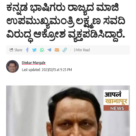
ಕನ್ನಡ ಭಾಷಿಗರು ರಾಜ್ಯದ ಮಾಜಿ
ಉಪಮುಖ್ಯಮಂತ್ರಿ ಲಕ್ಷ್ಮಣ ಸವದಿ
ವಿರುದ್ಧ ಆಕ್ರೋಶ ವ್ಯಕ್ತಪಡಿಸಿದ್ದಾರೆ.
Share
3 Min Read
Dinkar Margale
Last updated: 2023/12/15 at 9:25 PM