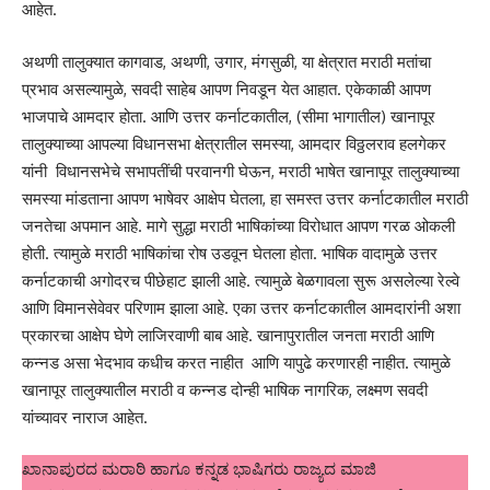
आहेत.
अथणी तालुक्यात कागवाड, अथणी, उगार, मंगसुळी, या क्षेत्रात मराठी मतांचा
प्रभाव असल्यामुळे, सवदी साहेब आपण निवडून येत आहात. एकेकाळी आपण
भाजपाचे आमदार होता. आणि उत्तर कर्नाटकातील, (सीमा भागातील) खानापूर
तालुक्याच्या आपल्या विधानसभा क्षेत्रातील समस्या, आमदार विठ्ठलराव हलगेकर
यांनी विधानसभेचे सभापतींची परवानगी घेऊन, मराठी भाषेत खानापूर तालुक्याच्या
समस्या मांडताना आपण भाषेवर आक्षेप घेतला, हा समस्त उत्तर कर्नाटकातील मराठी
जनतेचा अपमान आहे. मागे सुद्धा मराठी भाषिकांच्या विरोधात आपण गरळ ओकली
होती. त्यामुळे मराठी भाषिकांचा रोष उडवून घेतला होता. भाषिक वादामुळे उत्तर
कर्नाटकाची अगोदरच पीछेहाट झाली आहे. त्यामुळे बेळगावला सुरू असलेल्या रेल्वे
आणि विमानसेवेवर परिणाम झाला आहे. एका उत्तर कर्नाटकातील आमदारांनी अशा
प्रकारचा आक्षेप घेणे लाजिरवाणी बाब आहे. खानापुरातील जनता मराठी आणि
कन्नड असा भेदभाव कधीच करत नाहीत आणि यापुढे करणारही नाहीत. त्यामुळे
खानापूर तालुक्यातील मराठी व कन्नड दोन्ही भाषिक नागरिक, लक्ष्मण सवदी
यांच्यावर नाराज आहेत.
ಖಾನಾಪುರದ ಮರಾಠಿ ಹಾಗೂ ಕನ್ನಡ ಭಾಷಿಗರು ರಾಜ್ಯದ ಮಾಜಿ