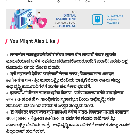
You Might Also Like
लग्नानंतर नववधूच दरोडेखोरांसोबत पसार! दोन लाखांची रोकड लुटली!
ಮದುವೆಯಾದ ಬಳಿಕ ನವವಧು ದರೋಡೆಕೋರರೊಂದಿಗೆ ಪರಾರಿ! ಎರಡು ಲಕ್ಷ
ರೂಪಾಯಿ ನಗದು ದೋಚಿ ಪರಾರಿ!
श्री महालक्ष्मी देवीच्या यात्रेसाठी नेरसा सज्ज; विकासकामांना आमदार
हलगेकरांचा शब्द- ಶ್ರೀ ಮಹಾಲಕ್ಷ್ಮೀ ದೇವಿಯ ಜಾತ್ರೆಗೆ ನೆರಸಾ ಊರು ಸಜ್ಜು;
ಅಭಿವೃದ್ಧಿ ಕಾಮಗಾರಿಗಳಿಗೆ ಶಾಸಕ ಹಲಗೇಕರ ಭರವಸೆ.
हलकर्णी-गांधीनगर स्मशानभूमीचा विकास ; सर्व समाजाच्या वतीने वनमहोत्सव
उत्साहात-ಹಲಕರ್ಣಿ- ಗಾಂಧಿನಗರ ಸ್ಮಶಾನಭೂಮಿಯ ಅಭಿವೃದ್ಧಿ; ಸರ್ವ
ಸಮಾಜದ ವತಿಯಿಂದ ವನಮಹೋತ್ಸವ ಸಂಭ್ರಮದಿಂದ.
19 वर्षांनंतर काटगाळीत श्री महालक्ष्मी देवीची यात्रा-विकासकामांसाठी प्रशासन
सज्ज ; आमदार विठ्ठलराव हलगेकर-19 ವರ್ಷಗಳ ನಂತರ ಕಾಟಗಾಳಿ ಶ್ರೀ
ಮಹಾಲಕ್ಷ್ಮೀ ದೇವಿಯ ಜಾತ್ರೆ – ಅಭಿವೃದ್ಧಿ ಕಾಮಗಾರಿಗಳಿಗೆ ಆಡಳಿತ ಸಜ್ಜು; ಶಾಸಕ
ವಿಠ್ಠಲರಾವ್ ಹಲಗೇಕರ್.