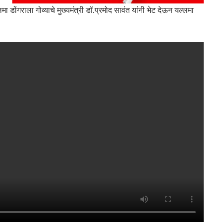
मा डोंगराला गोव्याचे मुख्यमंत्री डॉ.प्रमोद सावंत यांनी भेट देऊन यल्लमा