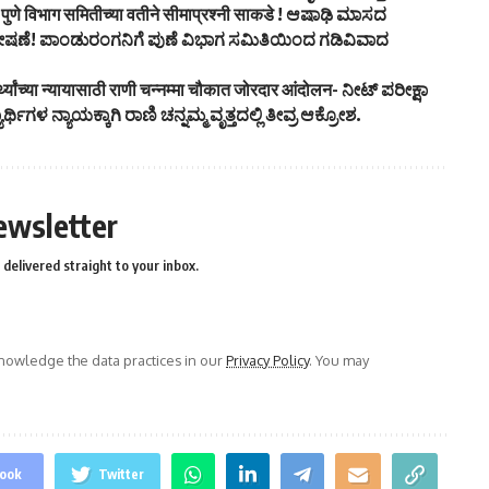
ला पुणे विभाग समितीच्या वतीने सीमाप्रश्नी साकडे ! ಆಷಾಢಿ ಮಾಸದ
ಷಣೆ! ಪಾಂಡುರಂಗನಿಗೆ ಪುಣೆ ವಿಭಾಗ ಸಮಿತಿಯಿಂದ ಗಡಿವಿವಾದ
्यार्थ्यांच्या न्यायासाठी राणी चन्नम्मा चौकात जोरदार आंदोलन- ನೀಟ್ ಪರೀಕ್ಷಾ
ಿಗಳ ನ್ಯಾಯಕ್ಕಾಗಿ ರಾಣಿ ಚನ್ನಮ್ಮ ವೃತ್ತದಲ್ಲಿ ತೀವ್ರ ಆಕ್ರೋಶ.
ewsletter
delivered straight to your inbox.
owledge the data practices in our
Privacy Policy
. You may
ook
Twitter