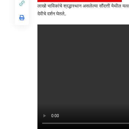
लाखो भाविकांचे श्रद्धास्थान असलेल्या सौंदत्ती येथील यल्ल
देवीचे दर्शन घेतले,