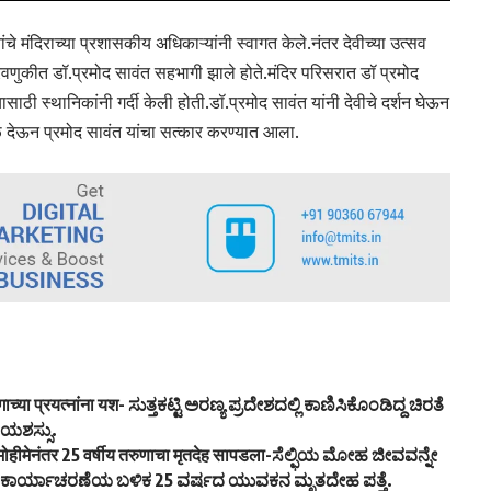
ांचे मंदिराच्या प्रशासकीय अधिकाऱ्यांनी स्वागत केले.नंतर देवीच्या उत्सव
मिरवणुकीत डॉ.प्रमोद सावंत सहभागी झाले होते.मंदिर परिसरात डॉ प्रमोद
साठी स्थानिकांनी गर्दी केली होती.डॉ.प्रमोद सावंत यांनी देवीचे दर्शन घेऊन
ळ देऊन प्रमोद सावंत यांचा सत्कार करण्यात आला.
ाच्या प्रयत्नांना यश- ಸುತ್ತಕಟ್ಟಿ ಅರಣ್ಯ ಪ್ರದೇಶದಲ್ಲಿ ಕಾಣಿಸಿಕೊಂಡಿದ್ದ ಚಿರತೆ
 ಯಶಸ್ಸು.
धमोहीमेनंतर 25 वर्षीय तरुणाचा मृतदेह सापडला-ಸೆಲ್ಫಿಯ ಮೋಹ ಜೀವವನ್ನೇ
 ಕಾರ್ಯಾಚರಣೆಯ ಬಳಿಕ 25 ವರ್ಷದ ಯುವಕನ ಮೃತದೇಹ ಪತ್ತೆ.