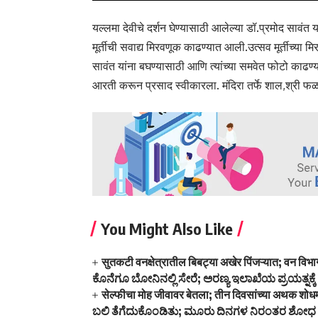
यल्लमा देवीचे दर्शन घेण्यासाठी आलेल्या डॉ.प्रमोद सावंत य
मूर्तीची सवाद्य मिरवणूक काढण्यात आली.उत्सव मूर्तीच्या 
सावंत यांना बघण्यासाठी आणि त्यांच्या समवेत फोटो काढण्या
आरती करून प्रसाद स्वीकारला. मंदिरा तर्फे शाल,श्री फ
You Might Also Like
सुतकटी वनक्षेत्रातील बिबट्या अखेर पिंजऱ्यात; वन विभाग
ಕೊನೆಗೂ ಬೋನಿನಲ್ಲಿ ಸೇರೆ; ಅರಣ್ಯ ಇಲಾಖೆಯ ಪ್ರಯತ್ನಕ್ಕೆ
सेल्फीचा मोह जीवावर बेतला; तीन दिवसांच्या अथक शो
ಬಲಿ ತೆಗೆದುಕೊಂಡಿತು; ಮೂರು ದಿನಗಳ ನಿರಂತರ ಶೋಧ