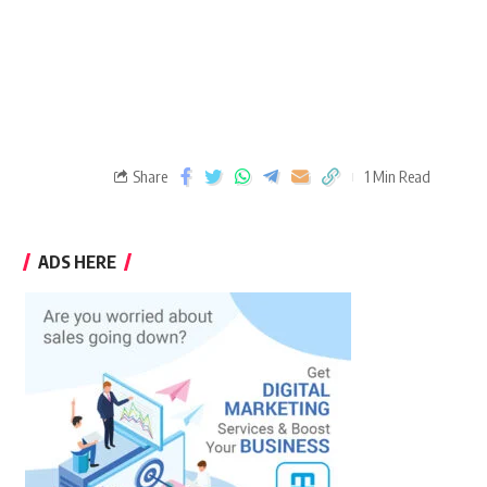
Share
1 Min Read
ADS HERE