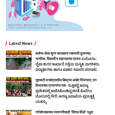
Latest News
बलोगा–लैला शुगर कारखाना रस्त्याची दुरवस्था;
नागरिक, विद्यार्थी व वाहनधारक त्रस्त-ಬಲೋಗಾ–
ಲೈಲಾ ಶುಗರ ಕಾರ್ಖಾನೆ ರಸ್ತೆಯ ದುಸ್ಥಿತಿ; ನಾಗರಿಕರು,
ವಿದ್ಯಾರ್ಥಿಗಳು ಹಾಗೂ ವಾಹನ ಸವಾರರ ಪರದಾಟ.
सुतकटी वनक्षेत्रातील बिबट्या अखेर पिंजऱ्यात; वन
विभागाच्या प्रयत्नांना यश- ಸುತ್ತಕಟ್ಟಿ ಅರಣ್ಯ
ಪ್ರದೇಶದಲ್ಲಿ ಕಾಣಿಸಿಕೊಂಡಿದ್ದ ಚಿರತೆ ಕೊನೆಗೂ
ಬೋನಿನಲ್ಲಿ ಸೇರೆ; ಅರಣ್ಯ ಇಲಾಖೆಯ ಪ್ರಯತ್ನಕ್ಕೆ
ಯಶಸ್ಸು.
गणेशोत्सवाच्या परवानगीसाठी ‘सिंगल विंडो’ पद्धत