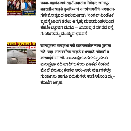
राबवा-महामंडळाचे तहसीलदारांना निवेदन; खानापूर
शहरातील खड्डे बुजविण्याचे नगरपंचायतीचे आश्वासन-
ಗಣೇಶೋತ್ಸವದ ಅನುಮತಿಗಾಗಿ ‘ಸಿಂಗಲ್ ವಿಂಡೋ’
ವ್ಯವಸ್ಥೆ ಜಾರಿಗೆ ತರಲು ಆಗ್ರಹ; ಮಹಾಮಂಡಳದಿಂದ
ತಹಶೀಲ್ದಾರರಿಗೆ ಮನವಿ — ಖಾನಾಪುರ ನಗರದ ರಸ್ತೆ
ಗುಂಡಿಗಳನ್ನು ಮುಚ್ಚುವ ಭರವಸೆ
खानापूरच्या मलप्रभा नदी घाटाजवळील नव्या पुलाला
तडे; सहा-सात वर्षांतच खड्डे व भगदाडे–चौकशी व
कारवाईची मागणी- ಖಾನಾಪುರ ನಗರದ ಪ್ರಮುಖ
ಮಲಪ್ರಭಾ ನದಿ ಘಾಟ್ ಬಳಿಯ ನೂತನ ಸೇತುವೆ
ಮೇಲೆ ಬಿರುಕು; ಕೇವಲ ಆರು-ಏಳು ವರ್ಷಗಳಲ್ಲೇ
ಗುಂಡಿಗಳು ಹಾಗೂ ಬಿರುಕುಗಳು ಕಾಣಿಸಿಕೊಂಡಿದ್ದು –
ತನಿಖೆಗೆ ಆಗ್ರಹ.