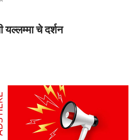
्शन
ती यल्लम्मा चे दर्शन