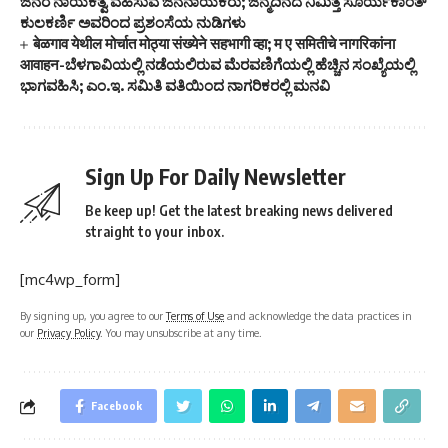
ಜನರ ನಾಯಕತ್ವ ವಹಿಸುವ ಜನನಾಯಕರು; ಜನ್ಮದಿನದ ನಿಮಿತ್ತ ಸೂರ್ಯಕಾಂತ್
ಕುಲಕರ್ಣಿ ಅವರಿಂದ ಪ್ರಶಂಸೆಯ ನುಡಿಗಳು
बेळगाव येथील मोर्चात मोठ्या संख्येने सहभागी व्हा; म ए समितीचे नागरिकांना
आवाहन-ಬೆಳಗಾವಿಯಲ್ಲಿ ನಡೆಯಲಿರುವ ಮೆರವಣಿಗೆಯಲ್ಲಿ ಹೆಚ್ಚಿನ ಸಂಖ್ಯೆಯಲ್ಲಿ
ಭಾಗವಹಿಸಿ; ಎಂ.ಇ. ಸಮಿತಿ ವತಿಯಿಂದ ನಾಗರಿಕರಲ್ಲಿ ಮನವಿ
Sign Up For Daily Newsletter
Be keep up! Get the latest breaking news delivered
straight to your inbox.
[mc4wp_form]
By signing up, you agree to our
Terms of Use
and acknowledge the data practices in
our
Privacy Policy
. You may unsubscribe at any time.
Facebook