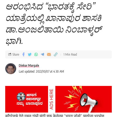
ಆರಂಭಿಸಿದ “ಭಾರತಕ್ಕೆ ಸೇರಿ”
ಯಾತ್ರೆಯಲ್ಲಿ ಖಾನಾಪುರ ಶಾಸಕಿ
ಡಾ.ಅಂಜಲಿತಾಯಿ ನಿಂಬಾಳ್ಕರ್
ಭಾಗಿ.
Share
1 Min Read
Dinkar Margale
Last updated: 2022/10/07 at 4:30 AM
काँग्रेसचे नेते राहुल गांधी यांनी सुरू केलेल्या “भारत जोडो” यात्रेला भरघोस