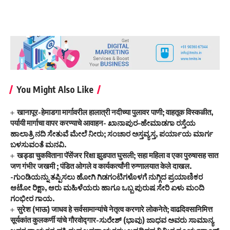
You Might Also Like
खानापूर-हेमाडगा मार्गावरील हालात्री नदीच्या पुलावर पाणी; वाहतूक विस्कळीत,
पर्यायी मार्गाचा वापर करण्याचे आवाहन- ಖಾನಾಪುರ–ಹೇಮಾಡಗಾ ರಸ್ತೆಯ
ಹಾಲಾತ್ರಿ ನದಿ ಸೇತುವೆ ಮೇಲೆ ನೀರು; ಸಂಚಾರ ಅಸ್ತವ್ಯಸ್ತ, ಪರ್ಯಾಯ ಮಾರ್ಗ
ಬಳಸುವಂತೆ ಮನವಿ.
खड्डा चुकविताना पॅसेंजर रिक्षा झुडपात घुसली; सहा महिला व एका पुरुषासह सात
जण गंभीर जखमी ; पंडित ओगले व कार्यकर्त्यांनी रुग्णालयात केले दाखल.
-ಗುಂಡಿಯನ್ನು ತಪ್ಪಿಸಲು ಹೋಗಿ ಗಿಡಗಂಟಿಗಳೊಳಗೆ ನುಗ್ಗಿದ ಪ್ರಯಾಣಿಕರ
ಆಟೋ ರಿಕ್ಷಾ, ಆರು ಮಹಿಳೆಯರು ಹಾಗೂ ಒಬ್ಬ ಪುರುಷ ಸೇರಿ ಏಳು ಮಂದಿ
ಗಂಭೀರ ಗಾಯ.
सुरेश (भाऊ) जाधव हे सर्वसामान्यांचे नेतृत्व करणारे लोकनेते; वाढदिवसानिमित्त
सूर्यकांत कुलकर्णी यांचे गौरवोद्गार-ಸುರೇಶ್ (ಭಾವು) ಜಾಧವ ಅವರು ಸಾಮಾನ್ಯ