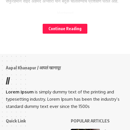
सैफुर्रहमान सईद अहमद अन्सारी याने बंदूक चालविण्याचे प्रशिक्षण घेतले आहे.
- Advertisement -
Continue Reading
Aapal Khanapur / आपलं खानापूर
//
Lorem Ipsum
is simply dummy text of the printing and
typesetting industry. Lorem Ipsum has been the industry’s
standard dummy text ever since the 1500s
हैदराबाद आणि पुण्यातील बहुचर्चित जर्मन बेकरी स्फोट या दुहेरी बॉम्ब स्फोटाशी
पीएफआयचा सहभाग असल्याचे पुरावे सादर केल्याची माहिती समोर येत आहे.
Quick Link
POPULAR ARTICLES
मालेगावातून मौलाना सैफुर्रहमान सईद अन्सारी, पुण्यातून अब्दुल कय्युम बादुल्ला