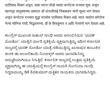
प्रतिसाद मिळत असून, सद्या भारत जोडो यात्रा कर्नाटक राज्यात सुरू असून
खानापूर तालुक्याच्या आमदार डॉ अंजलीताई निंबाळकर यांनी सुध्दा भाग घेतला
असून कर्नाटक राज्यात सुद्धा भरघोस प्रतिसाद मिळत आहे, सदर यात्रेत कॉग्रेस
नेत्या सोनिया गांधी, सिद्धरामय्या, डी के शिवकुमार व आदि नेत्यांनी भाग घेतला आहे.
ಕಾಂಗ್ರೆಸ್ ಮುಖಂಡ ರಾಹುಲ್ ಗಾಂಧಿ ಅವರು ಆರಂಭಿಸಿರುವ “ಭಾರತ್
ಜೋಡೋ” ಯಾತ್ರೆಗೆ ಭರ್ಜರಿ ಪ್ರತಿಕ್ರಿಯೆ ವ್ಯಕ್ತವಾಗುತ್ತಿದ್ದು, ಇದೀಗ ಕರ್ನಾಟಕ
ರಾಜ್ಯದಲ್ಲಿ ಭಾರತ್ ಜೋಡೋ ಯಾತ್ರೆ ನಡೆಯುತ್ತಿದ್ದು, ಖಾನಾಪುರ ತಾಲೂಕಿನ
ಶಾಸಕ ಡಾ.ಅಂಜಲಿತಾಯಿ ನಿಂಬಾಳ್ಕರ್ ಅವರು ಭಾಗವಹಿಸಿದ್ದು,
ಅದ್ಧೂರಿಯಾಗಿಯೂ ಸಿಗುತ್ತಿದೆ. ಕರ್ನಾಟಕ ರಾಜ್ಯದಲ್ಲಿ ಉತ್ತಮ ಪ್ರತಿಕ್ರಿಯೆ
ವ್ಯಕ್ತವಾಗಿದ್ದು, ಈ ಯಾತ್ರೆಯಲ್ಲಿ ಕಾಂಗ್ರೆಸ್ ನಾಯಕಿ ಸೋನಿಯಾ ಗಾಂಧಿ,
ಸಿದ್ದರಾಮಯ್ಯ, ಡಿಕೆ ಶಿವಕುಮಾರ್ ಮತ್ತಿತರ ನಾಯಕರು ಭಾಗವಹಿಸಿದ್ದರು.