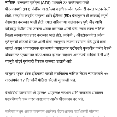
नाशिक
: राज्याच्या एटीएस
(ATS)
पथकाने 22 सप्टेंबरला पहाटे
पीएफआयशी
(PFI)
संबंधित असलेल्या पदाधिकाऱ्यांना छापेमारी करत अटक केली
होती. राष्ट्रीय केंद्रीय यंत्रणा आणि ईडीच्या
(ED)
देशानुसार ही कारवाई संपूर्ण
Sign Up For Daily Newsletter
देशभरात करण्यात आली होती. त्यात नाशिकच्या मालेगावसह पुणे, बीड आणि
Be keep up! Get the latest breaking news delivered
कोल्हापूर येथील पाच जणांना अटक करण्यात आली होती. त्यात त्यांना नाशिक
straight to your inbox.
जिल्हा न्यायालयात हजर करण्यात आले होते. त्यावेळी 3 ऑक्टोबरपर्यन्त त्यांना
एटीएसची कोठडी देण्यात आली होती. त्यानुसार तपासा दरम्यान मोठे पुरावे हाती
[mc4wp_form]
लागले असून धक्कादायक बाब म्हणजे न्यायालयात एटीएसने पुण्यातील जर्मन बेकरी
बॉम्बब्लास्ट प्रकरणात पीएफआयचा प्रत्यक्ष सहभाग असल्याची माहिती दिली आहे.
By signing up, you agree to our
Terms of Use
and acknowledge the data practices in
our
Privacy Policy
. You may unsubscribe at any time.
त्यामुळे संपूर्ण गुन्हेगारी विश्वास खळबळ उडाली आहे.
पॉप्युलर फ्रंट ऑफ इंडियाच्या पाचही संशयितांना नाशिक जिल्हा न्यायालयाने १७
Facebook
तारखेपर्यंत १४ दिवसांची पोलिस कोठडी सुनावली आहे.
देशविरोधी कारवायामध्ये प्रत्यक्ष-अप्रत्यक्ष सहभाग आणि समाजात अशांतता
Leave a comment
पसरविण्याचे काम करत असल्याचा आरोप पीएफआय वर आहे.
मालेगाव मधून अटक करण्यात आलेल्या पीएफआयचा पदाधिकारी मौलाना