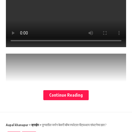
Continue Reading
Aapal khanapur
>
क्राईम
>
पुण्यातील जर्मन बेकरी बॉम्ब स्फोटात पीएफआय संघटनेचा हात ?