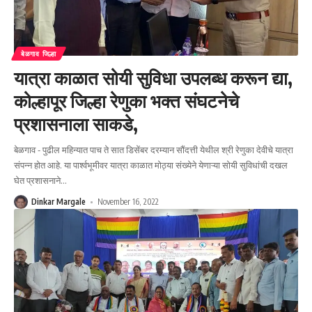
बेळगाव जिल्हा
यात्रा काळात सोयी सुविधा उपलब्ध करून द्या,
कोल्हापूर जिल्हा रेणुका भक्त संघटनेचे
प्रशासनाला साकडे,
बेळगाव - पुढील महिन्यात पाच ते सात डिसेंबर दरम्यान सौंदत्ती येथील श्री रेणुका देवीचे यात्रा
संपन्न होत आहे. या पार्श्वभूमीवर यात्रा काळात मोठ्या संख्येने येणाऱ्या सोयी सुविधांची दखल
घेत प्रशासनाने
…
Dinkar Margale
November 16, 2022