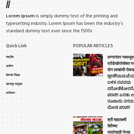
//
Lorem Ipsum
is simply dummy text of the printing and
typesetting industry. Lorem Ipsum has been the industry’s
standard dummy text ever since the 1500s
Quick Link
POPULAR ARTICLES
लग्नानंतर नववधूच
राष्ट्रीय
दरोडेखोरांसोबत प
आरोग्य
दोन लाखांची रोक
बेळगाव जिल्हा
लुटली!ಮದುವೆ
ಬಳಿಕ ನವವಧು
खानापूर तालुका
ದರೋಡೆಕೋರರೊ
मनोरंजन
ಪರಾರಿ! ಎರಡು ಲಕ
ರೂಪಾಯಿ ನಗದು
ದೋಚಿ ಪರಾರಿ!
श्री महालक्ष्मी
देवीच्या
यात्रेसाठी नेरसा