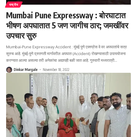
राष्ट्रीय
Mumbai Pune Expressway : बोरघाटात
भीषण अपघातात 5 जण जागीच ठार; जमखींवर
उपचार सुरु
Mumbai-Pune Expressway Accident : मुंबई पुणे एक्स्प्रेस वे वर अपघातांचे सत्र
सुरुच आहे. मुंबई-पुणे द्रुतगती मार्गावरील अपघात (Accident) रोखण्यासाठी उपाययोजना
करण्यात आल्या असल्या तरी अनेकांचा अद्यापही बळी जात आहे. गुरुवारी मध्यरात्री
…
Dinkar Margale
November 18, 2022