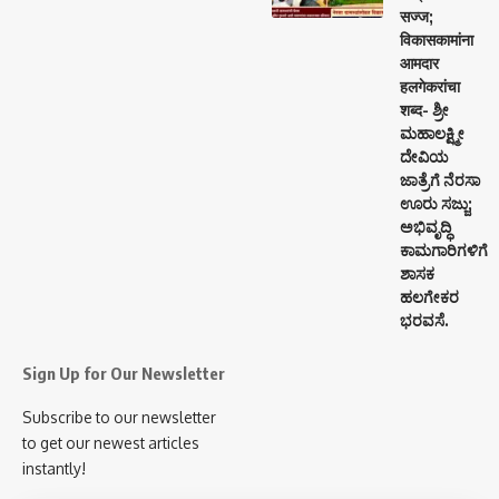
सज्ज;
विकासकामांना
आमदार
हलगेकरांचा
शब्द- ಶ್ರೀ
ಮಹಾಲಕ್ಷ್ಮೀ
ದೇವಿಯ
ಜಾತ್ರೆಗೆ ನೆರಸಾ
ಊರು ಸಜ್ಜು;
ಅಭಿವೃದ್ಧಿ
ಕಾಮಗಾರಿಗಳಿಗೆ
ಶಾಸಕ
ಹಲಗೇಕರ
ಭರವಸೆ.
Sign Up for Our Newsletter
Subscribe to our newsletter
to get our newest articles
instantly!