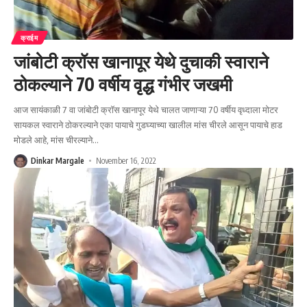
क्राईम
जांबोटी क्रॉस खानापूर येथे दुचाकी स्वाराने
ठोकल्याने 70 वर्षीय वृद्ध गंभीर जखमी
आज सायंकाळी 7 वा जांबोटी क्रॉस खानापूर येथे चालत जाणाऱ्या 70 वर्षीय वृध्दाला मोटर
सायकल स्वाराने ठोकरल्याने एका पायाचे गुडघ्याच्या खालील मांस चीरले आसून पायाचे हाड
मोडले आहे, मांस चीरल्याने
…
Dinkar Margale
November 16, 2022