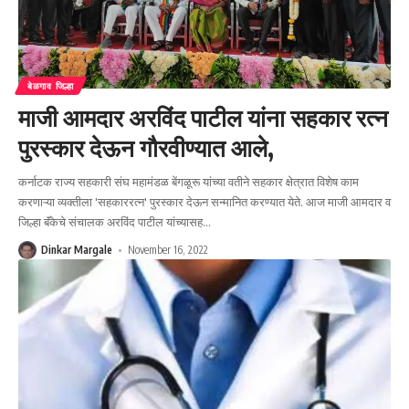
बेळगाव जिल्हा
माजी आमदार अरविंद पाटील यांना सहकार रत्न
पुरस्कार देऊन गौरवीण्यात आले,
कर्नाटक राज्य सहकारी संघ महामंडळ बेंगळूरू यांच्या वतीने सहकार क्षेत्रात विशेष काम
करणाऱ्या व्यक्तीला 'सहकाररत्न' पुरस्कार देऊन सन्मानित करण्यात येते. आज माजी आमदार व
जिल्हा बॅंकेचे संचालक अरविंद पाटील यांच्यासह
…
Dinkar Margale
November 16, 2022