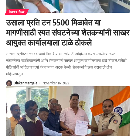
बेळगाव जिल्हा
उसाला प्रति टन 5500 मिळावेत या
मागणीसाठी रयत संघटनेच्या शेतकऱ्यांनी साखर
आयुक्त कार्यालयाला टाळे ठोकले
ऊसाला प्रतिटन ५५०० रुपये मिळावे या मागणीसाठी आंदोलन करत असलेल्या रयत
संघटनेच्या पदाधिकाऱ्यांनी आणि शेतकऱ्यांनी साखर आयुक्त कार्यालयाला टाळे ठोकले.यावेळी
पोलिसांनी आंदोलनकर्त्या शेतकऱ्यांना अटक केली. शेतकऱ्यांचे ऊस दरासाठी तीन
महिन्यापासून
…
Dinkar Margale
November 16, 2022