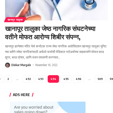
खानापूर तालुका
खानापूर तालुका जेष्ठ नागरिक संघटनेच्या
वतीने मोफत आरोग्य शिबीर संपन्न,
खानापूर ज्ञानेश्वर मंदिर येथे कर्नाटक राज्य जेष्ठ नागरिक असोसिएशन खानापूर तालुका युनिट
च्या वतीने ज्येष्ठ नागरिकांसाठी अपोलो फार्मसी मेडिकल स्टोअर्सच्या सहकार्याने मोफत ब्लड
शुगर, ब्लड प्रेशर, आणि वजन तपासणी करण्यात
…
Dinkar Margale
November 16, 2022
1
2
…
492
493
494
495
496
…
509
51
ADS HERE