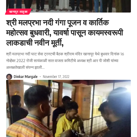
खानापूर तालुका
श्री मलप्रभा नदी गंगा पूजन व कार्तिक
महोत्सव बुधवारी, यावर्षा पासून कायमस्वरूपी
लाकडाची नवीन मूर्ती,
श्री मलप्रभा नदी घाट सेवा ट्रस्टची बैठक श्रीराम मंदिर खानापूर येथे बुधवार दिनांक 16
नोव्हेंबर 2022 रोजी सायंकाळी सात वाजता कमिटीचे अध्यक्ष श्री आर पी जोशी यांच्या
अध्यक्षतेखाली संपन्न झाली
…
Dinkar Margale
November 17, 2022