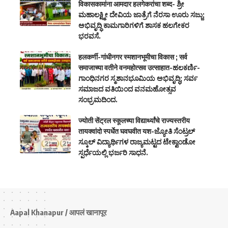
विकासकामांना आमदार हलगेकरांचा शब्द- ಶ್ರೀ
ಮಹಾಲಕ್ಷ್ಮೀ ದೇವಿಯ ಜಾತ್ರೆಗೆ ನೆರಸಾ ಊರು ಸಜ್ಜು;
ಅಭಿವೃದ್ಧಿ ಕಾಮಗಾರಿಗಳಿಗೆ ಶಾಸಕ ಹಲಗೇಕರ
ಭರವಸೆ.
हलकर्णी-गांधीनगर स्मशानभूमीचा विकास ; सर्व
समाजाच्या वतीने वनमहोत्सव उत्साहात-ಹಲಕರ್ಣಿ-
ಗಾಂಧಿನಗರ ಸ್ಮಶಾನಭೂಮಿಯ ಅಭಿವೃದ್ಧಿ; ಸರ್ವ
ಸಮಾಜದ ವತಿಯಿಂದ ವನಮಹೋತ್ಸವ
ಸಂಭ್ರಮದಿಂದ.
ज्योती सेंट्रल स्कूलच्या विद्यार्थ्यांचे राज्यस्तरीय
तायक्वांदो स्पर्धेत घवघवीत यश-ಜ್ಯೋತಿ ಸೆಂಟ್ರಲ್
ಸ್ಕೂಲ್ ವಿದ್ಯಾರ್ಥಿಗಳ ರಾಜ್ಯಮಟ್ಟದ ಟೇಕ್ವಾಂಡೋ
ಸ್ಪರ್ಧೆಯಲ್ಲಿ ಭರ್ಜರಿ ಸಾಧನೆ.
Aapal Khanapur / आपलं खानापूर