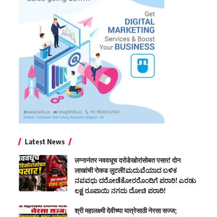
Latest News
लग्नानंतर नववधूच दरोडेखोरांसोबत पसार! दोन
लाखांची रोकड लुटली!ಮದುವೆಯಾದ ಬಳಿಕ
ನವವಧು ದರೋಡೆಕೋರರೊಂದಿಗೆ ಪರಾರಿ! ಎರಡು
ಲಕ್ಷ ರೂಪಾಯಿ ನಗದು ದೋಚಿ ಪರಾರಿ!
श्री महालक्ष्मी देवीच्या यात्रेसाठी नेरसा सज्ज;