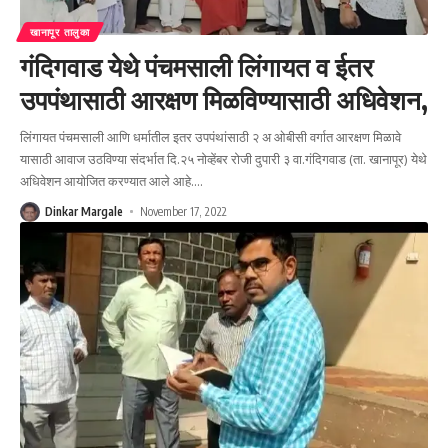
खानापूर तालुका
गंदिगवाड येथे पंचमसाली लिंगायत व ईतर
उपपंथासाठी आरक्षण मिळविण्यासाठी अधिवेशन,
लिंगायत पंचमसाली आणि धर्मातील इतर उपपंथांसाठी २ अ ओबीसी वर्गात आरक्षण मिळावे
यासाठी आवाज उठविण्या संदर्भात दि.२५ नोव्हेंबर रोजी दुपारी ३ वा.गंदिगवाड (ता. खानापूर) येथे
अधिवेशन आयोजित करण्यात आले आहे.
…
Dinkar Margale
November 17, 2022