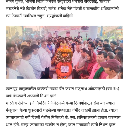
संजय कुबल, भाजपा जिल्हा जनरल सेक्रेटरी धनश्री सरदेसाई, शेतकरी
संघटनेचे नेते किशोर मिठारी, तसेच अनेक नेते मंडळी व शासकीय अधिकाऱ्यांनी
त्या ठिकाणी उपस्थित राहून, श्रद्धांजली वाहिली.
खानापूर तालुक्यातील कक्केरी गावचा वीर जवान मंजुनाथ आंबडगट्टी (वय 35)
याचे मंगळवारी अपघाती निधन झाले.
भारतीय सेनेच्या इंजीनियरिंग रेजिमेंटमध्ये गेल्या 16 वर्षापासून सेवा बजावणारा
मंजुनाथ, गेल्या शुक्रवारी घडलेल्या अपघातात गंभीर जखमी झाला होता. त्याला
उपचारासाठी नवी दिल्ली येथील मिलिटरी बी. एस. हॉस्पिटलमध्ये दाखल करण्यात
आले होते. मात्र उपचाराचा उपयोग न होता, काल मंगळवारी त्याचे निधन झाले.