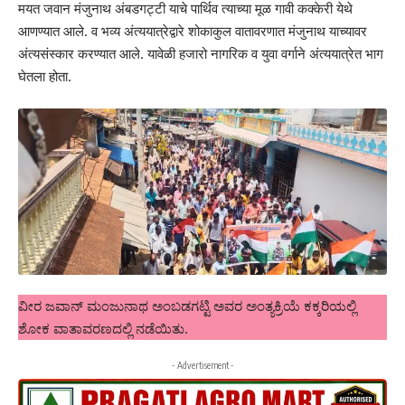
मयत जवान मंजुनाथ अंबडगट्टी याचे पार्थिव त्याच्या मूळ गावी कक्केरी येथे
आणण्यात आले. व भव्य अंत्ययात्रेद्वारे शोकाकुल वातावरणात मंजुनाथ याच्यावर
अंत्यसंस्कार करण्यात आले. यावेळी हजारो नागरिक व युवा वर्गाने अंत्ययात्रेत भाग
घेतला होता.
ವೀರ ಜವಾನ್ ಮಂಜುನಾಥ ಅಂಬಡಗಟ್ಟಿ ಅವರ ಅಂತ್ಯಕ್ರಿಯೆ ಕಕ್ಕರಿಯಲ್ಲಿ
ಶೋಕ ವಾತಾವರಣದಲ್ಲಿ ನಡೆಯಿತು.
- Advertisement -