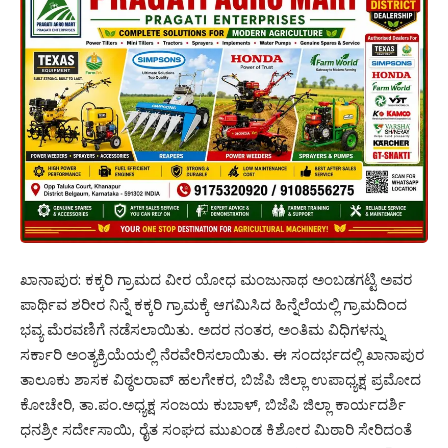
ಖಾನಾಪುರ: ಕಕ್ಕರಿ ಗ್ರಾಮದ ವೀರ ಯೋಧ ಮಂಜುನಾಥ ಅಂಬಡಗಟ್ಟಿ ಅವರ
ಪಾರ್ಥಿವ ಶರೀರ ನಿನ್ನೆ ಕಕ್ಕರಿ ಗ್ರಾಮಕ್ಕೆ ಆಗಮಿಸಿದ ಹಿನ್ನೆಲೆಯಲ್ಲಿ ಗ್ರಾಮದಿಂದ
ಭವ್ಯ ಮೆರವಣಿಗೆ ನಡೆಸಲಾಯಿತು. ಅದರ ನಂತರ, ಅಂತಿಮ ವಿಧಿಗಳನ್ನು
ಸರ್ಕಾರಿ ಅಂತ್ಯಕ್ರಿಯೆಯಲ್ಲಿ ನೆರವೇರಿಸಲಾಯಿತು. ಈ ಸಂದರ್ಭದಲ್ಲಿ ಖಾನಾಪುರ
ತಾಲೂಕು ಶಾಸಕ ವಿಠ್ಠಲರಾವ್ ಹಲಗೇಕರ, ಬಿಜೆಪಿ ಜಿಲ್ಲಾ ಉಪಾಧ್ಯಕ್ಷ ಪ್ರಮೋದ
ಕೋಚೇರಿ, ತಾ.ಪಂ.ಅಧ್ಯಕ್ಷ ಸಂಜಯ ಕುಬಾಳ್, ಬಿಜೆಪಿ ಜಿಲ್ಲಾ ಕಾರ್ಯದರ್ಶಿ
ಧನಶ್ರೀ ಸರ್ದೇಸಾಯಿ, ರೈತ ಸಂಘದ ಮುಖಂಡ ಕಿಶೋರ ಮಿಠಾರಿ ಸೇರಿದಂತೆ