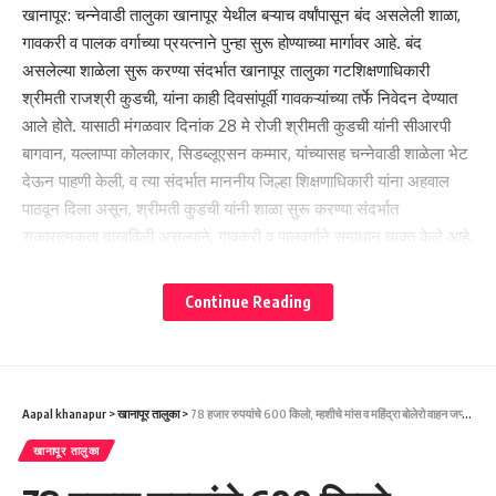
खानापूर: चन्नेवाडी तालुका खानापूर येथील बऱ्याच वर्षांपासून बंद असलेली शाळा,
गावकरी व पालक वर्गाच्या प्रयत्नाने पुन्हा सुरू होण्याच्या मार्गावर आहे. बंद
असलेल्या शाळेला सुरू करण्या संदर्भात खानापूर तालुका गटशिक्षणाधिकारी
श्रीमती राजश्री कुडची, यांना काही दिवसांपूर्वी गावकऱ्यांच्या तर्फे निवेदन देण्यात
आले होते. यासाठी मंगळवार दिनांक 28 मे रोजी श्रीमती कुडची यांनी सीआरपी
बागवान, यल्लाप्पा कोलकार, सिडब्लूएसन कम्मार, यांच्यासह चन्नेवाडी शाळेला भेट
देऊन पाहणी केली, व त्या संदर्भात माननीय जिल्हा शिक्षणाधिकारी यांना अहवाल
पाठवून दिला असून, श्रीमती कुडची यांनी शाळा सुरू करण्या संदर्भात
सकारात्मकता दाखविली असल्याने, गावकरी व पालवर्गाने समाधान व्यक्त केले आहे.
Continue Reading
Aapal khanapur
>
खानापूर तालुका
>
78 हजार रुपयांचे 600 किलो, म्हशीचे मांस व महिंद्रा बोलेरो वाहन जप्त. खानापूर पोलिसांची कारवाई-78 ಸಾವಿರ ಮೌಲ್ಯದ 600 ಕೆಜಿ ಎಮ್ಮೆ ಮಾಂಸ ಹಾಗೂ ಮಹೀಂದ್ರ ಬೊಲೆರೊ ವಾಹನ ವಶಪಡಿಸಿಕೊಂಡಿದ್ದಾರೆ. ಖಾನಾಪುರ ಪೊಲೀಸ್ ಕ್ರಮ.
खानापूर तालुका