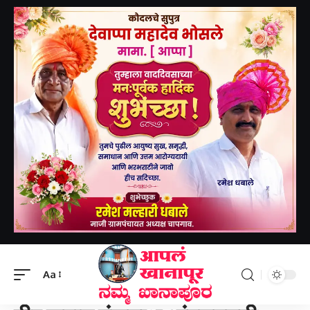
Aapal khanapur
>
खानापूर तालुका
>
वीर जवान मंजुनाथ आंबडगट्टी, याच्यावर शोकाकुल वातावरणात कक्केरी येथे अंत्यसंस्कार-ವೀರ ಜವಾನ್ ಮಂಜುನಾಥ ಅಂಬಡಗಟ್ಟಿ ಅವರ ಅಂತ್ಯಕ್ರಿಯೆ ಕಕ್ಕರಿಯಲ್ಲಿ ಶೋಕ ವಾತಾವರಣದಲ್ಲಿ ನಡೆಯಿತು.
Aa
खानापूर तालुका