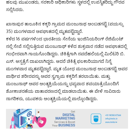
ಹಲವು ಮುಖಂಡರು, ಸರಕಾರಿ ಅಧಿಕಾರಿಗಳು ಸ್ಥಳದಲ್ಲಿ ಉಪಸ್ಥಿತರಿದ್ದು ಗೌರವ
ಸಲ್ಲಿಸಿದರು.
ಖಾನಾಪುರ ತಾಲೂಕಿನ ಕಕ್ಕರಿ ಗ್ರಾಮದ ಮಂಜುನಾಥ ಅಂಬಡಗಟ್ಟಿ (ವಯಸ್ಸು
35) ಮಂಗಳವಾರ ಅಪಘಾತದಲ್ಲಿ ಮೃತಪಟ್ಟಿದ್ದಾರೆ.
ಕಳೆದ 16 ವರ್ಷಗಳಿಂದ ಭಾರತೀಯ ಸೇನೆಯ ಇಂಜಿನಿಯರಿಂಗ್ ರೆಜಿಮೆಂಟ್
ನಲ್ಲಿ ಸೇವೆ ಸಲ್ಲಿಸುತ್ತಿರುವ ಮಂಜುನಾಥ್ ಕಳೆದ ಶುಕ್ರವಾರ ನಡೆದ ಅಪಘಾತದಲ್ಲಿ
ಗಂಭೀರವಾಗಿ ಗಾಯಗೊಂಡಿದ್ದರು. ಚಿಕಿತ್ಸೆಗಾಗಿ ನವದೆಹಲಿಯಲ್ಲಿ ಮಿಲಿಟರಿ ಬಿ.
ಎಸ್. ಆಸ್ಪತ್ರೆಗೆ ದಾಖಲಾಗಿದ್ದರು. ಆದರೆ ಚಿಕಿತ್ಸೆ ಫಲಕಾರಿಯಾಗದೆ ನಿನ್ನೆ
ಮಂಗಳವಾರ ಮೃತಪಟ್ಟಿದ್ದಾರೆ. ಮೃತ ಯೋಧ ಮಂಜುನಾಥ ಅಂಬಡಗಟ್ಟಿ ಅವರ
ಪಾರ್ಥಿವ ಶರೀರವನ್ನು ಅವರ ಸ್ವಗ್ರಾಮ ಕಕ್ಕರಿಗೆ ತರಲಾಯಿತು. ಮತ್ತು
ಮಂಜುನಾಥ್ ಅವರ ಅಂತ್ಯಕ್ರಿಯೆಯನ್ನು ಭವ್ಯವಾದ ಶವಯಾತ್ರೆಯೊಂದಿಗೆ
ಶೋಕಾಚರಣೆಯ ವಾತಾವರಣದಲ್ಲಿ ಮಾಡಲಾಯಿತು. ಈ ವೇಳೆ ಸಾವಿರಾರು
ನಾಗರಿಕರು, ಯುವಕರು ಅಂತ್ಯಕ್ರಿಯೆಯಲ್ಲಿ ಪಾಲ್ಗೊಂಡಿದ್ದರು.