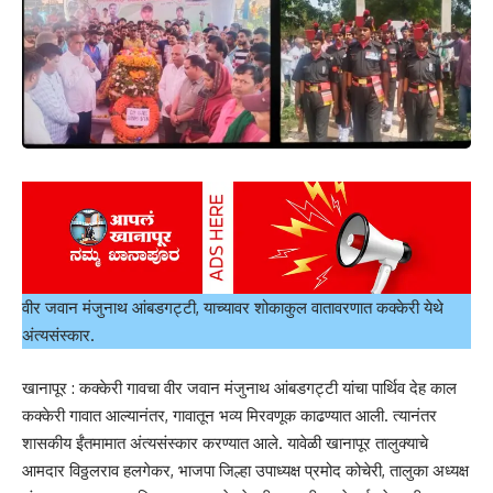
वीर जवान मंजुनाथ आंबडगट्टी, याच्यावर शोकाकुल वातावरणात कक्केरी येथे
अंत्यसंस्कार.
खानापूर : कक्केरी गावचा वीर जवान मंजुनाथ आंबडगट्टी यांचा पार्थिव देह काल
कक्केरी गावात आल्यानंतर, गावातून भव्य मिरवणूक काढण्यात आली. त्यानंतर
शासकीय ईंंतमामात अंत्यसंस्कार करण्यात आले. यावेळी खानापूर तालुक्याचे
आमदार विठ्ठलराव हलगेकर, भाजपा जिल्हा उपाध्यक्ष प्रमोद कोचेरी, तालुका अध्यक्ष