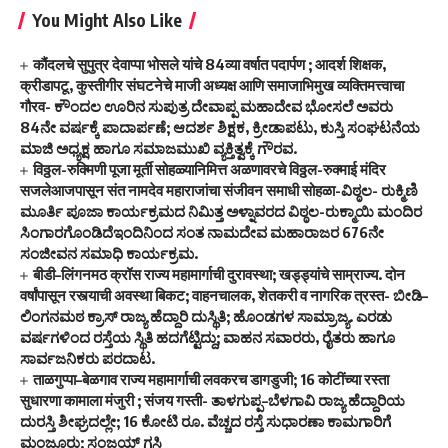
You Might Also Like
कौंदलचे सुपुत्र देवाप्पा भोसले यांचे 84व्या वर्षात पदार्पण ; आदर्श शिक्षक,
क्रीडापटू, कुस्तीगीर संघटनेचे माजी अध्यक्ष आणि समाजाभिमुख व्यक्तिमत्त्वाचा
गौरव- ಕೌಂದಲ ಊರಿನ ಸುಪುತ್ರ ದೇವಾಪ್ಪ ಮಹಾದೇವ ಭೋಸಲೆ ಅವರು
84ನೇ ವರ್ಷಕ್ಕೆ ಪಾದಾರ್ಪಣೆ; ಆದರ್ಶ ಶಿಕ್ಷಕ, ಕ್ರೀಡಾಪಟು, ಕುಸ್ತಿ ಸಂಘಟನೆಯ
ಮಾಜಿ ಅಧ್ಯಕ್ಷ ಹಾಗೂ ಸಮಾಜಮುಖಿ ವ್ಯಕ್ತಿತ್ವಕ್ಕೆ ಗೌರವ.
विठ्ठल-रुक्मिणी पूजा मूर्ती सोहळ्यानिमित्त अळणावरचे विठ्ठल-रुक्माई मंदिर
सजलेआजपासून संत नामदेव महाराजांचा संजीवन समाधी सोहळा-ವಿಠ್ಠಲ- ರುಕ್ಮಿಣಿ
ಮೂರ್ತಿ ಪೂಜಾ ಕಾರ್ಯಕ್ರಮದ ನಿಮಿತ್ತ ಅಳ್ನಾವರದ ವಿಠ್ಠಲ-ರುಕ್ಮಾಯಿ ಮಂದಿರ
ಸಿಂಗಾರಗೊಂಡಿದೆಇಂದಿನಿಂದ ಸಂತ ನಾಮದೇವ ಮಹಾರಾಜರ 676ನೇ
ಸಂಜೀವನ ಸಮಾಧಿ ಕಾರ್ಯಕ್ರಮ.
बीडी–लिंगनमठ क्रॉस राज्य महामार्गाची दुरावस्था; खड्ड्यांचे साम्राज्य. दोन
वर्षांपासून रस्त्याची अवस्था बिकट; वाहनचालक, शेतकरी व नागरिक त्रस्त- ಬೀಡಿ–
ಲಿಂಗನಮಠ ಕ್ರಾಸ್ ರಾಜ್ಯ ಹೆದ್ದಾರಿ ದುಸ್ಥಿತಿ; ಹೊಂಡಗಳ ಸಾಮ್ರಾಜ್ಯ. ಎರಡು
ವರ್ಷಗಳಿಂದ ರಸ್ತೆಯ ಸ್ಥಿತಿ ಹದಗೆಟ್ಟಿದ್ದು; ವಾಹನ ಸವಾರರು, ರೈತರು ಹಾಗೂ
ಸಾರ್ವಜನಿಕರು ಪರದಾಟ.
ताळगुप्पा–बेळगाव राज्य महामार्गाची लवकरच डागडुजी; 16 कोटींच्या रस्ता
सुधारणा कामाला मंजुरी ; संजय गस्ती- ತಾಳಗುಪ್ಪ–ಬೆಳಗಾವಿ ರಾಜ್ಯ ಹೆದ್ದಾರಿಯ
ದುರಸ್ತಿ ಶೀಘ್ರದಲ್ಲೇ; 16 ಕೋಟಿ ರೂ. ವೆಚ್ಚದ ರಸ್ತೆ ಸುಧಾರಣಾ ಕಾಮಗಾರಿಗೆ
ಮಂಜೂರು; ಸಂಜಯ್ ಗಸ್ತಿ