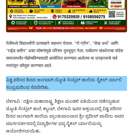
रॅलीमध्ये वि‌द्यार्थ्यांनी उत्साहाने सहभाग घेतला. “गो ग्रीन”, “सेव्ह अर्थ” आणि
“राईड क्लीन” अशा घोषणांमुळे परिसर दुमदुमून गेला. पर्यावरण संवर्धनाचा संदेश
समाजापर्यंत पोहोचविण्यासाठी आयोजित करण्यात आलेल्या या उपक्रमाचे सर्व
स्तरांतून कौतुक करण्यात आले.
ವಿಶ್ವ ಪರಿಸರ ದಿನದ ಅಂಗವಾಗಿ ಜ್ಯೋತಿ ಸೆಂಟ್ರಲ್ ಶಾಲೆಯ ಸೈಕಲ್ ರ್ಯಾಲಿ
ಸಂಭ್ರಮದಿಂದ ನೆರವೇರಿತು.
ಬೆಳಗಾವಿ : ದಕ್ಷಿಣ ಮಹಾರಾಷ್ಟ್ರ ಶಿಕ್ಷಣ ಮಂಡಳಿ ವತಿಯಿಂದ ನಡೆಸಲ್ಪಡುವ
ಜ್ಯೋತಿ ಸೆಂಟ್ರಲ್ ಶಾಲೆ, ಕ್ಯಾಂಪ್, ಬೆಳಗಾವಿ ಇವರ ಆಶ್ರಯದಲ್ಲಿ ವಿಶ್ವ ಪರಿಸರ
ದಿನದ ಅಂಗವಾಗಿ ಶಾಲೆಯ ಪ್ರಾಂಶುಪಾಲರಾದ ಶ್ರೀ ಪ್ರದೀಪ್ ಪಾಟೀಲ ಅವರ
ಮಾರ್ಗದರ್ಶನದಲ್ಲಿ ವಿದ್ಯಾರ್ಥಿಗಳ ಭವ್ಯ ಸೈಕಲ್ ರ್ಯಾಲಿಯನ್ನು
ಆಯೋಜಿಸಲಾಯಿತು.