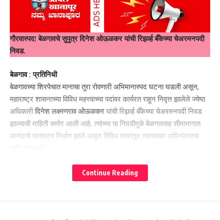
गौरवास्पद! बेळगावचे सुपुत्र दिनेश ओऊळकर यांची रिझर्व्ह बँकेच्या चेअरमनपदी
निवड.
बेळगाव : प्रतिनिधी
बेळगावच्या शिरपेचात मानाचा तुरा रोवणारी अभिमानास्पद घटना घडली असून,
महाराष्ट्र शासनाच्या विविध महत्त्वाच्या पदांवर कार्यरत राहून निवृत्त झालेले ज्येष्ठ
अधिकारी
दिनेश लक्ष्मणराव ओऊळकर
यांची रिझर्व्ह बँकेच्या चेअरमनपदी निवड
झाल्याची माहिती समोर आली आहे. त्यांच्या या निवडीमुळे बेळगावसह सीमाभागात
आनंदाचे वातावरण निर्माण झाले असून विविध स्तरांतून त्यांच्यावर अभिनंदनाचा
वर्षाव होत आहे.
Continue Reading