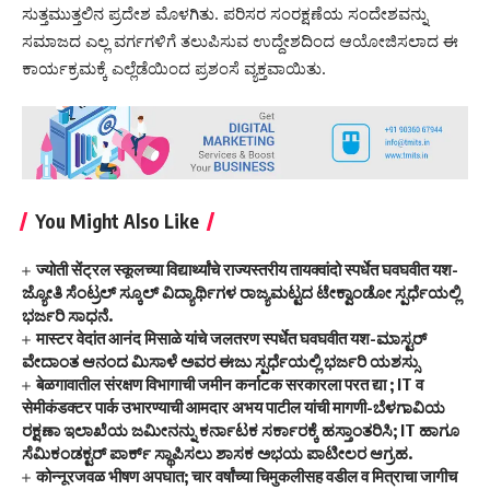
ಸುತ್ತಮುತ್ತಲಿನ ಪ್ರದೇಶ ಮೊಳಗಿತು. ಪರಿಸರ ಸಂರಕ್ಷಣೆಯ ಸಂದೇಶವನ್ನು
ಸಮಾಜದ ಎಲ್ಲ ವರ್ಗಗಳಿಗೆ ತಲುಪಿಸುವ ಉದ್ದೇಶದಿಂದ ಆಯೋಜಿಸಲಾದ ಈ
ಕಾರ್ಯಕ್ರಮಕ್ಕೆ ಎಲ್ಲೆಡೆಯಿಂದ ಪ್ರಶಂಸೆ ವ್ಯಕ್ತವಾಯಿತು.
You Might Also Like
ज्योती सेंट्रल स्कूलच्या विद्यार्थ्यांचे राज्यस्तरीय तायक्वांदो स्पर्धेत घवघवीत यश-
ಜ್ಯೋತಿ ಸೆಂಟ್ರಲ್ ಸ್ಕೂಲ್ ವಿದ್ಯಾರ್ಥಿಗಳ ರಾಜ್ಯಮಟ್ಟದ ಟೇಕ್ವಾಂಡೋ ಸ್ಪರ್ಧೆಯಲ್ಲಿ
ಭರ್ಜರಿ ಸಾಧನೆ.
मास्टर वेदांत आनंद मिसाळे यांचे जलतरण स्पर्धेत घवघवीत यश-ಮಾಸ್ಟರ್
ವೇದಾಂತ ಆನಂದ ಮಿಸಾಳೆ ಅವರ ಈಜು ಸ್ಪರ್ಧೆಯಲ್ಲಿ ಭರ್ಜರಿ ಯಶಸ್ಸು
बेळगावातील संरक्षण विभागाची जमीन कर्नाटक सरकारला परत द्या ; IT व
सेमीकंडक्टर पार्क उभारण्याची आमदार अभय पाटील यांची मागणी-ಬೆಳಗಾವಿಯ
ರಕ್ಷಣಾ ಇಲಾಖೆಯ ಜಮೀನನ್ನು ಕರ್ನಾಟಕ ಸರ್ಕಾರಕ್ಕೆ ಹಸ್ತಾಂತರಿಸಿ; IT ಹಾಗೂ
ಸೆಮಿಕಂಡಕ್ಟರ್ ಪಾರ್ಕ್ ಸ್ಥಾಪಿಸಲು ಶಾಸಕ ಅಭಯ ಪಾಟೀಲರ ಆಗ್ರಹ.
कोन्नूरजवळ भीषण अपघात; चार वर्षांच्या चिमुकलीसह वडील व मित्राचा जागीच