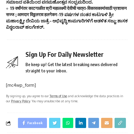
ಸಮಾಜದ ವತಿಯಿಂದ ವನಮಹೋತ್ಸವ ಸಂಭ್ರಮದಿಂದ.
19 वर्षांनंतर काटगाळीत श्री महालक्ष्मी देवीची यात्रा-विकासकामांसाठी प्रशासन
सज्ज ; आमदार विठ्ठलराव हलगेकर-19 ವರ್ಷಗಳ ನಂತರ ಕಾಟಗಾಳಿ ಶ್ರೀ
ಮಹಾಲಕ್ಷ್ಮೀ ದೇವಿಯ ಜಾತ್ರೆ – ಅಭಿವೃದ್ಧಿ ಕಾಮಗಾರಿಗಳಿಗೆ ಆಡಳಿತ ಸಜ್ಜು; ಶಾಸಕ
ವಿಠ್ಠಲರಾವ್ ಹಲಗೇಕರ್.
Sign Up For Daily Newsletter
Be keep up! Get the latest breaking news delivered
straight to your inbox.
[mc4wp_form]
By signing up, you agree to our
Terms of Use
and acknowledge the data practices in
our
Privacy Policy
. You may unsubscribe at any time.
Facebook