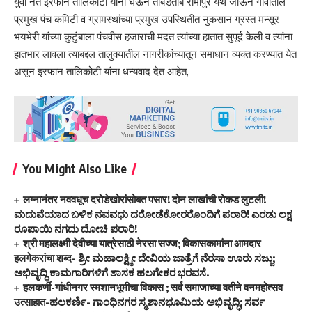
युवा नेते इरफान तालिकोटी यांनी घेऊन ताबडतोब रामापुर येथे जाऊन गावातील
प्रमुख पंच कमिटी व ग्रामस्थांच्या प्रमुख उपस्थितीत नुकसान ग्रस्त मन्सूर
भयभेरी यांच्या कुटुंबाला पंचवीस हजाराची मदत त्यांच्या हातात सुपूर्द केली व त्यांना
हातभार लावला त्याबद्दल तालुक्यातील नागरीकांच्यातून समाधान व्यक्त करण्यात येत
असून इरफान तालिकोटी यांना धन्यवाद देत आहेत,
You Might Also Like
लग्नानंतर नववधूच दरोडेखोरांसोबत पसार! दोन लाखांची रोकड लुटली!
ಮದುವೆಯಾದ ಬಳಿಕ ನವವಧು ದರೋಡೆಕೋರರೊಂದಿಗೆ ಪರಾರಿ! ಎರಡು ಲಕ್ಷ
ರೂಪಾಯಿ ನಗದು ದೋಚಿ ಪರಾರಿ!
श्री महालक्ष्मी देवीच्या यात्रेसाठी नेरसा सज्ज; विकासकामांना आमदार
हलगेकरांचा शब्द- ಶ್ರೀ ಮಹಾಲಕ್ಷ್ಮೀ ದೇವಿಯ ಜಾತ್ರೆಗೆ ನೆರಸಾ ಊರು ಸಜ್ಜು;
ಅಭಿವೃದ್ಧಿ ಕಾಮಗಾರಿಗಳಿಗೆ ಶಾಸಕ ಹಲಗೇಕರ ಭರವಸೆ.
हलकर्णी-गांधीनगर स्मशानभूमीचा विकास ; सर्व समाजाच्या वतीने वनमहोत्सव
उत्साहात-ಹಲಕರ್ಣಿ- ಗಾಂಧಿನಗರ ಸ್ಮಶಾನಭೂಮಿಯ ಅಭಿವೃದ್ಧಿ; ಸರ್ವ