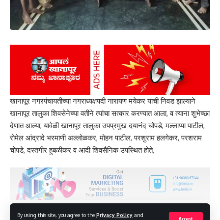
खानापूर नगरपंचायतीच्या नगराध्यक्षपदी नारायण मयेकर यांची निवड झाल्याने
खानापूर तालुका शिवसेनेच्या वतीने त्यांचा सत्कार करण्यात आला, व त्याना शुभेच्छा
देणात आल्या, यावेळी खानापूर तालुका उपप्रमुख दयानंद चोपडे, मल्लाप्पा पाटील,
रोमेल आंद्रादे भरमाणी अल्लोळकर, मोहन पाटील, परशुराम हलगेकर, परशराम
चोपडे, दस्तगीर हुबळीकर व आदी शिवसैनिक उपस्थित होते,
शासनाने गावोगावी जाऊन जनावरे असणाऱ्या शेतकऱ्यांना औषधे गोळ्या घरपोच
देऊन आजाराचा प्रादुर्भाव रोखण्यासाठी सर्वोतोपरीने प्रयत्न करावेत व
शेतकऱ्यावरील संकट दूर करवेत व झालेले आर्थिक नुकसान सावरण्यासाठी योग्य ती
मदत सरकारने करावीत अशी मागणी नागरिकातून व शेतकऱ्यातून होत आहे,
By using this site, you agree to the
Privacy Policy
and
You Might Also Like
Accept