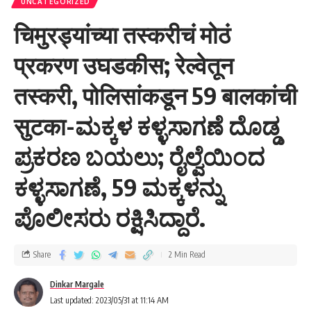
UNCATEGORIZED
चिमुरड्यांच्या तस्करीचं मोठं
प्रकरण उघडकीस; रेल्वेतून
तस्करी, पोलिसांकडून 59 बालकांची
सुटका-ಮಕ್ಕಳ ಕಳ್ಳಸಾಗಣೆ ದೊಡ್ಡ
ಪ್ರಕರಣ ಬಯಲು; ರೈಲ್ವೆಯಿಂದ
ಕಳ್ಳಸಾಗಣೆ, 59 ಮಕ್ಕಳನ್ನು
ಪೊಲೀಸರು ರಕ್ಷಿಸಿದ್ದಾರೆ.
Share
2 Min Read
Dinkar Margale
Last updated: 2023/05/31 at 11:14 AM