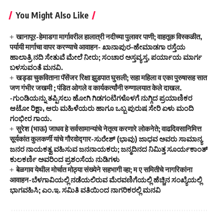
You Might Also Like
खानापूर-हेमाडगा मार्गावरील हालात्री नदीच्या पुलावर पाणी; वाहतूक विस्कळीत,
पर्यायी मार्गाचा वापर करण्याचे आवाहन- ಖಾನಾಪುರ–ಹೇಮಾಡಗಾ ರಸ್ತೆಯ
ಹಾಲಾತ್ರಿ ನದಿ ಸೇತುವೆ ಮೇಲೆ ನೀರು; ಸಂಚಾರ ಅಸ್ತವ್ಯಸ್ತ, ಪರ್ಯಾಯ ಮಾರ್ಗ
ಬಳಸುವಂತೆ ಮನವಿ.
खड्डा चुकविताना पॅसेंजर रिक्षा झुडपात घुसली; सहा महिला व एका पुरुषासह सात
जण गंभीर जखमी ; पंडित ओगले व कार्यकर्त्यांनी रुग्णालयात केले दाखल.
-ಗುಂಡಿಯನ್ನು ತಪ್ಪಿಸಲು ಹೋಗಿ ಗಿಡಗಂಟಿಗಳೊಳಗೆ ನುಗ್ಗಿದ ಪ್ರಯಾಣಿಕರ
ಆಟೋ ರಿಕ್ಷಾ, ಆರು ಮಹಿಳೆಯರು ಹಾಗೂ ಒಬ್ಬ ಪುರುಷ ಸೇರಿ ಏಳು ಮಂದಿ
ಗಂಭೀರ ಗಾಯ.
सुरेश (भाऊ) जाधव हे सर्वसामान्यांचे नेतृत्व करणारे लोकनेते; वाढदिवसानिमित्त
सूर्यकांत कुलकर्णी यांचे गौरवोद्गार-ಸುರೇಶ್ (ಭಾವು) ಜಾಧವ ಅವರು ಸಾಮಾನ್ಯ
ಜನರ ನಾಯಕತ್ವ ವಹಿಸುವ ಜನನಾಯಕರು; ಜನ್ಮದಿನದ ನಿಮಿತ್ತ ಸೂರ್ಯಕಾಂತ್
ಕುಲಕರ್ಣಿ ಅವರಿಂದ ಪ್ರಶಂಸೆಯ ನುಡಿಗಳು
बेळगाव येथील मोर्चात मोठ्या संख्येने सहभागी व्हा; म ए समितीचे नागरिकांना
आवाहन-ಬೆಳಗಾವಿಯಲ್ಲಿ ನಡೆಯಲಿರುವ ಮೆರವಣಿಗೆಯಲ್ಲಿ ಹೆಚ್ಚಿನ ಸಂಖ್ಯೆಯಲ್ಲಿ
ಭಾಗವಹಿಸಿ; ಎಂ.ಇ. ಸಮಿತಿ ವತಿಯಿಂದ ನಾಗರಿಕರಲ್ಲಿ ಮನವಿ