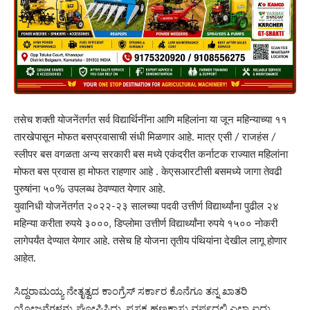
तसेच शक्ती योजनेंतर्गत सर्व विद्यार्थिनींना आणि महिलांना या जून महिन्याच्या ११
तारखेपासून मोफत बसप्रवासाची संधी मिळणार आहे. मात्र एसी / राजहंस /
स्लीपर बस वगळता अन्य सरकारी बस मध्ये एकंदरीत कर्नाटक राज्यात महिलांना
मोफत बस प्रवास हा मोफत राहणार आहे . केएसआरटीसी बसमध्ये जागा तेवढी
पुरुषांना ५०% उपलब्ध ठेवण्यात येणार आहे.
युवानिधी योजनेंतर्गत २०२२-२३ सालच्या पदवी उत्तीर्ण विद्यार्थ्यांना पुढील २४
महिन्या करीता रुपये ३०००, डिप्लोमा उत्तीर्ण विद्यार्थ्यांना रुपये १५०० नोकरी
लागेपर्यंत देण्यात येणार आहे. तसेच हि योजना तृतीय पंथियांना देखील लागू होणार
आहेत.
ಸಿದ್ದರಾಮಯ್ಯ ನೇತೃತ್ವದ ಕಾಂಗ್ರೆಸ್ ಸರ್ಕಾರ ಕೊನೆಗೂ ತನ್ನ ಖಾತರಿ
ಯೋಜನೆಗಳನ್ನು ಘೋಷಿಸಿದ್ದು, ಪ್ರಸಕ್ತ ಹಣಕಾಸು ವರ್ಷದಲ್ಲಿ ಎಲ್ಲಾ ಐದು