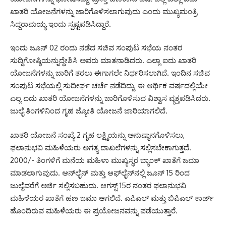
ಖಾತರಿ ಯೋಜನೆಗಳನ್ನು ಜಾರಿಗೊಳಿಸಲಾಗುವುದು ಎಂದು ಮುಖ್ಯಮಂತ್ರಿ
ಸಿದ್ದರಾಮಯ್ಯ ಇಂದು ಸ್ಪಷ್ಟಪಡಿಸಿದ್ದಾರೆ.
ಇಂದು ಜೂನ್ 02 ರಂದು ನಡೆದ ಸಚಿವ ಸಂಪುಟ ಸಭೆಯ ನಂತರ
ಸುದ್ದಿಗೋಷ್ಠಿಯನ್ನುದ್ದೇಶಿಸಿ ಅವರು ಮಾತನಾಡಿದರು. ಎಲ್ಲಾ ಐದು ಖಾತರಿ
ಯೋಜನೆಗಳನ್ನು ಜಾರಿಗೆ ತರಲು ಈಗಾಗಲೇ ನಿರ್ಧರಿಸಲಾಗಿದೆ. ಇಂದಿನ ಸಚಿವ
ಸಂಪುಟ ಸಭೆಯಲ್ಲಿ ಸುದೀರ್ಘ ಚರ್ಚೆ ನಡೆದಿದ್ದು, ಈ ಆರ್ಥಿಕ ವರ್ಷದಲ್ಲಿಯೇ
ಎಲ್ಲ ಐದು ಖಾತರಿ ಯೋಜನೆಗಳನ್ನು ಜಾರಿಗೊಳಿಸುವ ವಿಶ್ವಾಸ ವ್ಯಕ್ತಪಡಿಸಿದರು.
ಜುಲೈ ತಿಂಗಳಿನಿಂದ ಗೃಹ ಜ್ಯೋತಿ ಯೋಜನೆ ಜಾರಿಯಾಗಲಿದೆ.
ಖಾತರಿ ಯೋಜನೆ ಸಂಖ್ಯೆ 2 ಗೃಹ ಲಕ್ಷ್ಮಿಯನ್ನು ಅನುಷ್ಠಾನಗೊಳಿಸಲು,
ಫಲಾನುಭವಿ ಮಹಿಳೆಯರು ಅಗತ್ಯ ದಾಖಲೆಗಳನ್ನು ಸಲ್ಲಿಸಬೇಕಾಗುತ್ತದೆ.
2000/- ತಿಂಗಳಿಗೆ ಮನೆಯ ಮಹಿಳಾ ಮುಖ್ಯಸ್ಥರ ಬ್ಯಾಂಕ್ ಖಾತೆಗೆ ಜಮಾ
ಮಾಡಲಾಗುವುದು. ಆನ್‌ಲೈನ್ ಮತ್ತು ಆಫ್‌ಲೈನ್‌ನಲ್ಲಿ ಜೂನ್ 15 ರಿಂದ
ಜುಲೈವರೆಗೆ ಅರ್ಜಿ ಸಲ್ಲಿಸಬಹುದು. ಆಗಸ್ಟ್ 15ರ ನಂತರ ಫಲಾನುಭವಿ
ಮಹಿಳೆಯರ ಖಾತೆಗೆ ಹಣ ಜಮಾ ಆಗಲಿದೆ. ಎಪಿಎಲ್ ಮತ್ತು ಬಿಪಿಎಲ್ ಕಾರ್ಡ್
ಹೊಂದಿರುವ ಮಹಿಳೆಯರು ಈ ಪ್ರಯೋಜನವನ್ನು ಪಡೆಯುತ್ತಾರೆ.