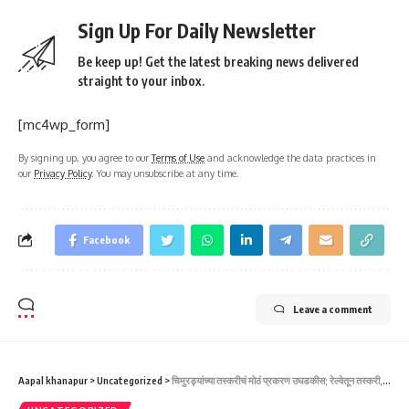
Sign Up For Daily Newsletter
Be keep up! Get the latest breaking news delivered
straight to your inbox.
[mc4wp_form]
By signing up, you agree to our
Terms of Use
and acknowledge the data practices in
our
Privacy Policy
. You may unsubscribe at any time.
Facebook
Leave a comment
Aapal khanapur
>
Uncategorized
>
चिमुरड्यांच्या तस्करीचं मोठं प्रकरण उघडकीस; रेल्वेतून तस्करी, पोलिसांकडून 59 बालकांची सुटका-ಮಕ್ಕಳ ಕಳ್ಳಸಾಗಣೆ ದೊಡ್ಡ ಪ್ರಕರಣ ಬಯಲು; ರೈಲ್ವೆಯಿಂದ ಕಳ್ಳಸಾಗಣೆ, 59 ಮಕ್ಕಳನ್ನು ಪೊಲೀಸರು ರಕ್ಷಿಸಿದ್ದಾರೆ.