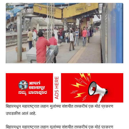
बिहारमधून महाराष्ट्रात लहान मुलांच्या संशयीत तस्करीचं एक मोठं प्रकरण
उघडकीस आलं आहे.
बिहारमधून महाराष्ट्रात लहान मुलांच्या संशयीत तस्करीचं एक मोठं प्रकरण