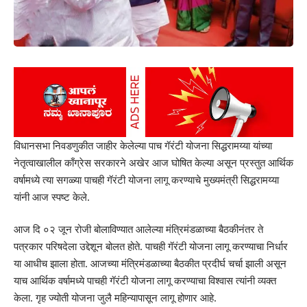
विधानसभा निवडणुकीत जाहीर केलेल्या पाच गॅरंटी योजना सिद्धरामय्या यांच्या
नेतृत्वाखालील काँग्रेस सरकारने अखेर आज घोषित केल्या असून प्रस्तुत आर्थिक
वर्षामध्ये त्या सगळ्या पाचही गॅरंटी योजना लागू करण्याचे मुख्यमंत्री सिद्धरामय्या
यांनी आज स्पष्ट केले.
आज दि ०२ जून रोजी बोलाविण्यात आलेल्या मंत्रिमंडळाच्या बैठकीनंतर ते
पत्रकार परिषदेला उद्देशून बोलत होते. पाचही गॅरंटी योजना लागू करण्याचा निर्धार
या आधीच झाला होता. आजच्या मंत्रिमंडळाच्या बैठकीत प्रदीर्घ चर्चा झाली असून
याच आर्थिक वर्षामध्ये पाचही गॅरंटी योजना लागू करण्याचा विश्वास त्यांनी व्यक्त
केला. गृह ज्योती योजना जुलै महिन्यापासून लागू होणार आहे.