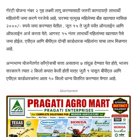
गॅरंटी योजना नंबर २ गृह लक्ष्मी लागू करण्यासाठी जरुरी कागदपत्रे लाभार्थी
महिलांनी जमा करणे गरजेचे आहे. घरच्या प्रमुख महिलेच्या बँक खात्यात मासिक
२०००/- रुपये जमा करण्यात येतील . जून १५ ते जुलै पर्यंत ऑनलाईन आणि
ऑफलाईन अर्ज करता येते. आगस्ट १५ नंतर लाभार्थी महिलांच्या खात्यात पैसे
जमा होईल. एपीएल आणि बीपीएल दोन्ही कार्डधारक महिलांना याचा लाभ मिळणार
आहे.
अन्नभाग्य योजनेंतर्गत काँग्रेसची सत्ता असताना ७ तांदूळ देण्यात येत होते, भाजप
सरकारने त्यात २ किलो कपात केली होती मात्र जुलै १ पासून बीपीएल आणि
एपीएल कार्डधारकांना आता १० किलो धान्य वितरित करण्यात येणार आहे.
- Advertisement -