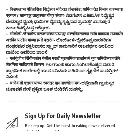
निडगलच्या ऐतिहासिक सिद्धेश्वर मंदिरात तोडफोड; धार्मिक तेढ निर्माण करण्याचा
प्रयत्न? खानापूर तालुक्यात तीव्र संताप- ನಿಡಗಲ್‌ನ ಐತಿಹಾಸಿಕ ಸಿದ್ಧೇಶ್ವರ
ದೇವಸ್ಥಾನ ಧ್ವಂಸ; ಧಾರ್ಮಿಕ ವೈಷಮ್ಯ ಸೃಷ್ಟಿಸುವ ಪ್ರಯತ್ನ? ಖಾನಾಪುರ
ತಾಲೂಕಿನಲ್ಲಿ ತೀವ್ರ ಆಕ್ರೋಶ.
लोकोळी-जैनकोप्प वारकऱ्यांच्या पंढरपूर भक्तनिवासाच्या स्लॅब कामाला राजवर्धन
अरविंद पाटील यांच्या हस्ते प्रारंभ- ಲೋಕೋಳಿ–ಜೈನಕೊಪ್ಪ ವಾರಕರಿಗಳ
ಪಂಢರಪುರ ಭಕ್ತನಿವಾಸದ ಸ್ಲ್ಯಾಬ್ ಕಾಮಗಾರಿಗೆ ರಾಜವರ್ಧನ ಅರವಿಂದ
ಪಾಟೀಲ ಅವರಿಂದ ಚಾಲನೆ
गर्लगुंजी व सिंगीनकोप येथील मराठी प्राथमिक शाळांमध्ये युवा समितीच्या वतीने
शैक्षणिक साहित्याचे वितरण-ಗರ್ಲಗುಂಜಿ ಹಾಗೂ ಸಿಂಗೀನಕೊಪ್ಪದ ಮರಾಠಿ
ಪ್ರಾಥಮಿಕ ಶಾಲೆಗಳಲ್ಲಿ ಯುವ ಸಮಿತಿಯ ವತಿಯಿಂದ ಶೈಕ್ಷಣಿಕ ಸಾಮಗ್ರಿಗಳ
ವಿತರಣೆ
चन्नेवाडी ग्रामस्थांच्या स्वतंत्र बूथ मागणीला यश-ಚನ್ನೇವಾಡಿ ಗ್ರಾಮಸ್ಥರ
ಚುನಾವಣೆ ವೇಳೆ ಪ್ರತ್ಯೇಕ ಬೂತ್‌ ಬೇಡಿಕೆಗೆ ಯಶಸ್ಸು.
Sign Up For Daily Newsletter
Be keep up! Get the latest breaking news delivered