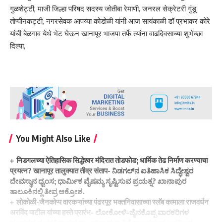
गुळशेट्टी, माजी जिल्हा परिषद सदस्य जोतीबा रेमाणी, जनरल सेक्रेटरी गुंडू
तोप्पीनकट्टी, नगरसेवक आपय्या कोडोळी यांनी आज सायंकाळी डॉ प्रभाकर कोरे
यांची बेळगाव येथे भेट घेऊन खानापूर भाजपा तर्फे त्यांना वाढदिवसाच्या शुभेच्छा
दिल्या,
You Might Also Like
निडगलच्या ऐतिहासिक सिद्धेश्वर मंदिरात तोडफोड; धार्मिक तेढ निर्माण करण्याचा
प्रयत्न? खानापूर तालुक्यात तीव्र संताप- ನಿಡಗಲ್‌ನ ಐತಿಹಾಸಿಕ ಸಿದ್ಧೇಶ್ವರ
ದೇವಸ್ಥಾನ ಧ್ವಂಸ; ಧಾರ್ಮಿಕ ವೈಷಮ್ಯ ಸೃಷ್ಟಿಸುವ ಪ್ರಯತ್ನ? ಖಾನಾಪುರ
ತಾಲೂಕಿನಲ್ಲಿ ತೀವ್ರ ಆಕ್ರೋಶ.
लोकोळी-जैनकोप्प वारकऱ्यांच्या पंढरपूर भक्तनिवासाच्या स्लॅब कामाला राजवर्धन
अरविंद पाटील यांच्या हस्ते प्रारंभ- ಲೋಕೋಳಿ–ಜೈನಕೊಪ್ಪ ವಾರಕರಿಗಳ