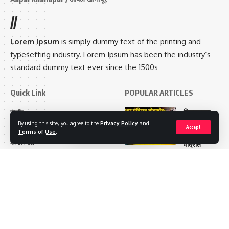
//
Sign Up For Daily Newsletter
Lorem Ipsum
is simply dummy text of the printing and
typesetting industry. Lorem Ipsum has been the industry’s
Be keep up! Get the latest breaking news delivered
standard dummy text ever since the 1500s
straight to your inbox.
[mc4wp_form]
Quick Link
POPULAR ARTICLES
By signing up, you agree to our
Terms of Use
and acknowledge the data practices in
निडगलच्या
राष्ट्रीय
our
Privacy Policy
. You may unsubscribe at any time.
ऐतिहासिक
By using this site, you agree to the
Privacy Policy
and
आरोग्य
Accept
Terms of Use
.
सिद्धेश्वर
बेळगाव जिल्हा
मंदिरात
तोडफोड;
Facebook
खानापूर तालुका
धार्मिक तेढ
मनोरंजन
निर्माण
करण्याचा
Leave a comment
प्रयत्न?
खानापूर
तालुक्यात