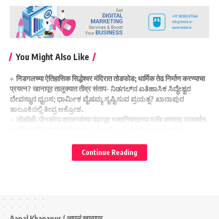
You Might Also Like
निडगलच्या ऐतिहासिक सिद्धेश्वर मंदिरात तोडफोड; धार्मिक तेढ निर्माण करण्याचा
प्रयत्न? खानापूर तालुक्यात तीव्र संताप- ನಿಡಗಲ್‌ನ ಐತಿಹಾಸಿಕ ಸಿದ್ಧೇಶ್ವರ
ದೇವಸ್ಥಾನ ಧ್ವಂಸ; ಧಾರ್ಮಿಕ ವೈಷಮ್ಯ ಸೃಷ್ಟಿಸುವ ಪ್ರಯತ್ನ? ಖಾನಾಪುರ
ತಾಲೂಕಿನಲ್ಲಿ ತೀವ್ರ ಆಕ್ರೋಶ.
लोकोळी-जैनकोप्प वारकऱ्यांच्या पंढरपूर भक्तनिवासाच्या स्लॅब कामाला राजवर्धन
अरविंद पाटील यांच्या हस्ते प्रारंभ- ಲೋಕೋಳಿ–ಜೈನಕೊಪ್ಪ ವಾರಕರಿಗಳ
ಪಂಢರಪುರ ಭಕ್ತನಿವಾಸದ ಸ್ಲ್ಯಾಬ್ ಕಾಮಗಾರಿಗೆ ರಾಜವರ್ಧನ ಅರವಿಂದ
ಪಾಟೀಲ ಅವರಿಂದ ಚಾಲನೆ
Continue Reading
गर्लगुंजी व सिंगीनकोप येथील मराठी प्राथमिक शाळांमध्ये युवा समितीच्या वतीने
शैक्षणिक साहित्याचे वितरण-ಗರ್ಲಗುಂಜಿ ಹಾಗೂ ಸಿಂಗೀನಕೊಪ್ಪದ ಮರಾಠಿ
ಪ್ರಾಥಮಿಕ ಶಾಲೆಗಳಲ್ಲಿ ಯುವ ಸಮಿತಿಯ ವತಿಯಿಂದ ಶೈಕ್ಷಣಿಕ ಸಾಮಗ್ರಿಗಳ
ವಿತರಣೆ
चन्नेवाडी ग्रामस्थांच्या स्वतंत्र बूथ मागणीला यश-ಚನ್ನೇವಾಡಿ ಗ್ರಾಮಸ್ಥರ
ಚುನಾವಣೆ ವೇಳೆ ಪ್ರತ್ಯೇಕ ಬೂತ್‌ ಬೇಡಿಕೆಗೆ ಯಶಸ್ಸು.
Aapal Khanapur / आपलं खानापूर