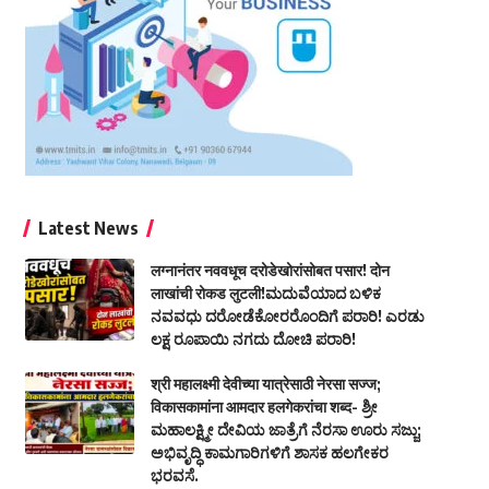
Latest News
लग्नानंतर नववधूच दरोडेखोरांसोबत पसार! दोन
लाखांची रोकड लुटली!ಮದುವೆಯಾದ ಬಳಿಕ
ನವವಧು ದರೋಡೆಕೋರರೊಂದಿಗೆ ಪರಾರಿ! ಎರಡು
ಲಕ್ಷ ರೂಪಾಯಿ ನಗದು ದೋಚಿ ಪರಾರಿ!
श्री महालक्ष्मी देवीच्या यात्रेसाठी नेरसा सज्ज;
विकासकामांना आमदार हलगेकरांचा शब्द- ಶ್ರೀ
ಮಹಾಲಕ್ಷ್ಮೀ ದೇವಿಯ ಜಾತ್ರೆಗೆ ನೆರಸಾ ಊರು ಸಜ್ಜು;
ಅಭಿವೃದ್ಧಿ ಕಾಮಗಾರಿಗಳಿಗೆ ಶಾಸಕ ಹಲಗೇಕರ
ಭರವಸೆ.