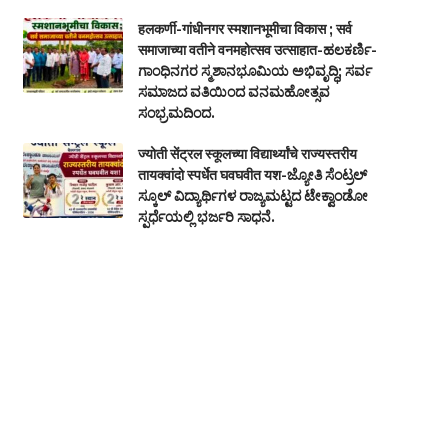
हलकर्णी-गांधीनगर स्मशानभूमीचा विकास ; सर्व
समाजाच्या वतीने वनमहोत्सव उत्साहात-ಹಲಕರ್ಣಿ-
ಗಾಂಧಿನಗರ ಸ್ಮಶಾನಭೂಮಿಯ ಅಭಿವೃದ್ಧಿ; ಸರ್ವ
ಸಮಾಜದ ವತಿಯಿಂದ ವನಮಹೋತ್ಸವ
ಸಂಭ್ರಮದಿಂದ.
ज्योती सेंट्रल स्कूलच्या विद्यार्थ्यांचे राज्यस्तरीय
तायक्वांदो स्पर्धेत घवघवीत यश-ಜ್ಯೋತಿ ಸೆಂಟ್ರಲ್
ಸ್ಕೂಲ್ ವಿದ್ಯಾರ್ಥಿಗಳ ರಾಜ್ಯಮಟ್ಟದ ಟೇಕ್ವಾಂಡೋ
ಸ್ಪರ್ಧೆಯಲ್ಲಿ ಭರ್ಜರಿ ಸಾಧನೆ.