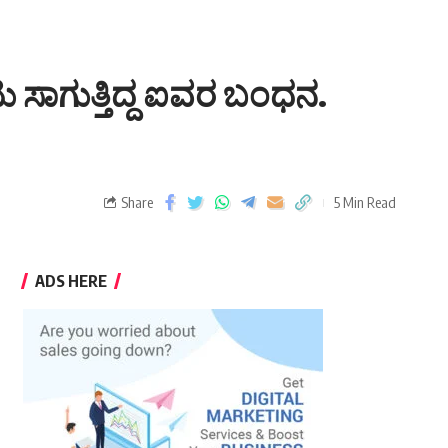
ು ಸಾಗುತ್ತಿದ್ದ ಐವರ ಬಂಧನ.
Share
5 Min Read
ADS HERE