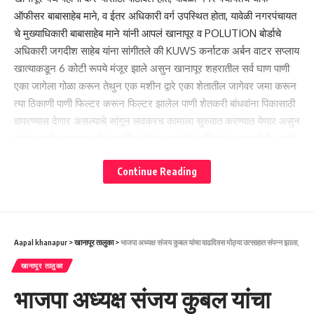
ऑफीसर बाबासाहेब माने, व ईतर अधिकारी वर्ग उपस्थित होता, यावेळी नगरपंचायत
चे मुख्याधिकारी बाबासाहेब माने यांनी आपलं खानापूर व POLUTION बोर्डाचे
अधिकारी जगदीश साहेब यांना सांगीतले की KUWS कर्नाटक अर्बन वाटर सप्लाय
खात्याकडून 6 कोटी रूपये मंजूर झाले असुन खानापूर शहरातील सर्व घाण पाणी
एका जागेला गोळा करून तेथुन एक मशीन द्वारे एका शेतातील जागेवर जमा करून
त्या ठिकाणी पाणी फिल्टर करून फिल्टर झालेल पाणी शेतकरी बांधवांना पिकासाठी
वापरण्यास देणार असल्याचे सांगून लवकरच कामाला सुरुवात करण्यात येणार असुन
यानंतर श्री मलप्रभा नदि प्रदुषीत होणार नसल्याचे सांगितले व कुपटगीरी, जळगे,
करंबळ, यडोगा व ईतर सर्व गावच्या लोकांना त्रास होणार नसल्याचे सांगितले
Continue Reading
Aapal khanapur
>
खानापूर तालुका
>
भाजपा अध्यक्ष संजय कुबल यांचा वाढदिवस मोठ्या उत्साहात संपन्न झाला,
You Might Also Like
खानापूर तालुका
लग्नानंतर नववधूच दरोडेखोरांसोबत पसार! दोन लाखांची रोकड लुटली!
भाजपा अध्यक्ष संजय कुबल यांचा
ಮದುವೆಯಾದ ಬಳಿಕ ನವವಧು ದರೋಡೆಕೋರರೊಂದಿಗೆ ಪರಾರಿ! ಎರಡು ಲಕ್ಷ
ರೂಪಾಯಿ ನಗದು ದೋಚಿ ಪರಾರಿ!