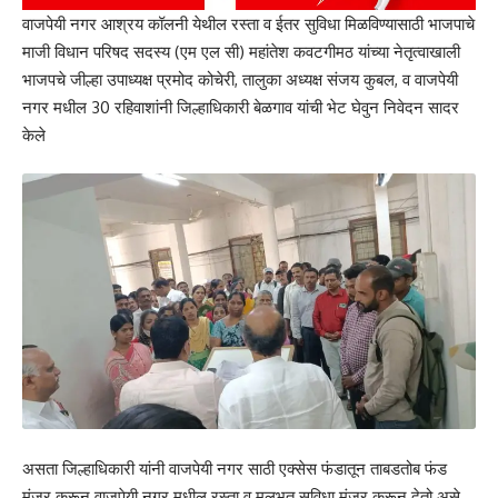
वाजपेयी नगर आश्रय कॉलनी येथील रस्ता व ईतर सुविधा मिळविण्यासाठी भाजपाचे
माजी विधान परिषद सदस्य (एम एल सी) महांतेश कवटगीमठ यांच्या नेतृत्वाखाली
भाजपचे जील्हा उपाध्यक्ष प्रमोद कोचेरी, तालुका अध्यक्ष संजय कुबल, व वाजपेयी
नगर मधील 30 रहिवाशांनी जिल्हाधिकारी बेळगाव यांची भेट घेवुन निवेदन सादर
केले
असता जिल्हाधिकारी यांनी वाजपेयी नगर साठी एक्सेस फंडातून ताबडतोब फंड
मंजूर करून वाजपेयी नगर मधील रस्ता व मुलभूत सुविधा मंजुर करून देतो असे