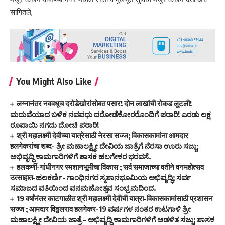
सांगितले,
You Might Also Like
लग्नानंतर नववधूच दरोडेखोरांसोबत पसार! दोन लाखांची रोकड लुटली!
ಮದುವೆಯಾದ ಬಳಿಕ ನವವಧು ದರೋಡೆಕೋರರೊಂದಿಗೆ ಪರಾರಿ! ಎರಡು ಲಕ್ಷ
ರೂಪಾಯಿ ನಗದು ದೋಚಿ ಪರಾರಿ!
श्री महालक्ष्मी देवीच्या यात्रेसाठी नेरसा सज्ज; विकासकामांना आमदार
हलगेकरांचा शब्द- ಶ್ರೀ ಮಹಾಲಕ್ಷ್ಮೀ ದೇವಿಯ ಜಾತ್ರೆಗೆ ನೆರಸಾ ಊರು ಸಜ್ಜು;
ಅಭಿವೃದ್ಧಿ ಕಾಮಗಾರಿಗಳಿಗೆ ಶಾಸಕ ಹಲಗೇಕರ ಭರವಸೆ.
हलकर्णी-गांधीनगर स्मशानभूमीचा विकास ; सर्व समाजाच्या वतीने वनमहोत्सव
उत्साहात-ಹಲಕರ್ಣಿ- ಗಾಂಧಿನಗರ ಸ್ಮಶಾನಭೂಮಿಯ ಅಭಿವೃದ್ಧಿ; ಸರ್ವ
ಸಮಾಜದ ವತಿಯಿಂದ ವನಮಹೋತ್ಸವ ಸಂಭ್ರಮದಿಂದ.
19 वर्षांनंतर काटगाळीत श्री महालक्ष्मी देवीची यात्रा-विकासकामांसाठी प्रशासन
सज्ज ; आमदार विठ्ठलराव हलगेकर-19 ವರ್ಷಗಳ ನಂತರ ಕಾಟಗಾಳಿ ಶ್ರೀ
ಮಹಾಲಕ್ಷ್ಮೀ ದೇವಿಯ ಜಾತ್ರೆ – ಅಭಿವೃದ್ಧಿ ಕಾಮಗಾರಿಗಳಿಗೆ ಆಡಳಿತ ಸಜ್ಜು; ಶಾಸಕ