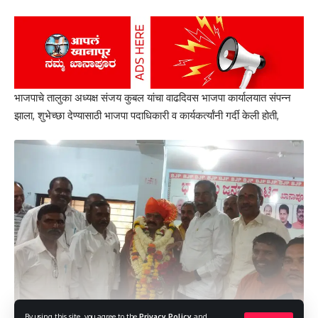
our
Privacy Policy
. You may unsubscribe at any time.
Facebook
भाजपाचे तालुका अध्यक्ष संजय कुबल यांचा वाढदिवस भाजपा कार्यालयात संपन्न
Leave a comment
झाला, शुभेच्छा देण्यासाठी भाजपा पदाधिकारी व कार्यकर्त्यांनी गर्दी केली होती,
By using this site, you agree to the
Privacy Policy
and