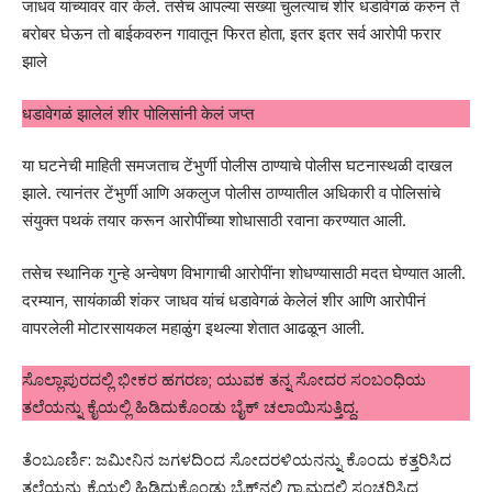
जाधव यांच्यावर वार केले. तसेच आपल्या सख्या चुलत्याचं शीर धडावेगळं करुन ते
बरोबर घेऊन तो बाईकवरुन गावातून फिरत होता, इतर इतर सर्व आरोपी फरार
झाले
धडावेगळं झालेलं शीर पोलिसांनी केलं जप्त
या घटनेची माहिती समजताच टेंभुर्णी पोलीस ठाण्याचे पोलीस घटनास्थळी दाखल
झाले. त्यानंतर टेंभुर्णी आणि अकलुज पोलीस ठाण्यातील अधिकारी व पोलिसांचे
संयुक्त पथकं तयार करून आरोपींच्या शोधासाठी रवाना करण्यात आली.
तसेच स्थानिक गुन्हे अन्वेषण विभागाची आरोपींना शोधण्यासाठी मदत घेण्यात आली.
दरम्यान, सायंकाळी शंकर जाधव यांचं धडावेगळं केलेलं शीर आणि आरोपीनं
वापरलेली मोटारसायकल महाळुंग इथल्या शेतात आढळून आली.
ಸೊಲ್ಲಾಪುರದಲ್ಲಿ ಭೀಕರ ಹಗರಣ; ಯುವಕ ತನ್ನ ಸೋದರ ಸಂಬಂಧಿಯ
ತಲೆಯನ್ನು ಕೈಯಲ್ಲಿ ಹಿಡಿದುಕೊಂಡು ಬೈಕ್ ಚಲಾಯಿಸುತ್ತಿದ್ದ.
ತೆಂಬೂರ್ಣಿ: ಜಮೀನಿನ ಜಗಳದಿಂದ ಸೋದರಳಿಯನನ್ನು ಕೊಂದು ಕತ್ತರಿಸಿದ
ತಲೆಯನ್ನು ಕೈಯಲ್ಲಿ ಹಿಡಿದುಕೊಂಡು ಬೈಕ್‌ನಲ್ಲಿ ಗ್ರಾಮದಲ್ಲಿ ಸಂಚರಿಸಿದ