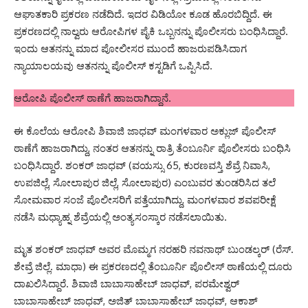
ಆಘಾತಕಾರಿ ಪ್ರಕರಣ ನಡೆದಿದೆ. ಇದರ ವಿಡಿಯೋ ಕೂಡ ಹೊರಬಿದ್ದಿದೆ. ಈ
ಪ್ರಕರಣದಲ್ಲಿ ನಾಲ್ವರು ಆರೋಪಿಗಳ ಪೈಕಿ ಒಬ್ಬನನ್ನು ಪೊಲೀಸರು ಬಂಧಿಸಿದ್ದಾರೆ.
ಇಂದು ಆತನನ್ನು ಮಾದ ಪೋಲೀಸರ ಮುಂದೆ ಹಾಜರುಪಡಿಸಿದಾಗ
ನ್ಯಾಯಾಲಯವು ಆತನನ್ನು ಪೊಲೀಸ್ ಕಸ್ಟಡಿಗೆ ಒಪ್ಪಿಸಿದೆ.
ಆರೋಪಿ ಪೊಲೀಸ್ ಠಾಣೆಗೆ ಹಾಜರಾಗಿದ್ದಾನೆ.
ಈ ಕೊಲೆಯ ಆರೋಪಿ ಶಿವಾಜಿ ಜಾಧವ್ ಮಂಗಳವಾರ ಅಕ್ಲುಜ್ ಪೊಲೀಸ್
ಠಾಣೆಗೆ ಹಾಜರಾಗಿದ್ದು, ನಂತರ ಆತನನ್ನು ರಾತ್ರಿ ತೆಂಬೂರ್ನಿ ಪೊಲೀಸರು ಬಂಧಿಸಿ
ಬಂಧಿಸಿದ್ದಾರೆ. ಶಂಕರ್ ಜಾಧವ್ (ವಯಸ್ಸು 65, ಕುರಣವಸ್ತಿ ಶೆವ್ರೆ ನಿವಾಸಿ,
ಉಪಜಿಲ್ಲೆ, ಸೋಲಾಪುರ ಜಿಲ್ಲೆ, ಸೋಲಾಪುರ) ಎಂಬುವರ ತುಂಡರಿಸಿದ ತಲೆ
ಸೋಮವಾರ ಸಂಜೆ ಪೊಲೀಸರಿಗೆ ಪತ್ತೆಯಾಗಿದ್ದು, ಮಂಗಳವಾರ ಶವಪರೀಕ್ಷೆ
ನಡೆಸಿ ಮಧ್ಯಾಹ್ನ ಶೆವ್ರೆಯಲ್ಲಿ ಅಂತ್ಯಸಂಸ್ಕಾರ ನಡೆಸಲಾಯಿತು.
ಮೃತ ಶಂಕರ್ ಜಾಧವ್ ಅವರ ಮೊಮ್ಮಗ ನರಹರಿ ನವನಾಥ್ ಬುಂಡಲ್ಕರ್ (ರೆಸ್.
ಶೇವ್ರೆ ಜಿಲ್ಲೆ. ಮಾಧಾ) ಈ ಪ್ರಕರಣದಲ್ಲಿ ತೆಂಬೂರ್ನಿ ಪೊಲೀಸ್ ಠಾಣೆಯಲ್ಲಿ ದೂರು
ದಾಖಲಿಸಿದ್ದಾರೆ. ಶಿವಾಜಿ ಬಾಬಾಸಾಹೇಬ್ ಜಾಧವ್, ಪರಮೇಶ್ವರ್
ಬಾಬಾಸಾಹೇಬ್ ಜಾಧವ್, ಅಜಿತ್ ಬಾಬಾಸಾಹೇಬ್ ಜಾಧವ್, ಆಕಾಶ್