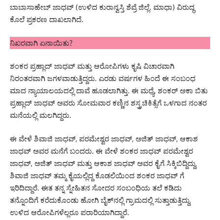
ಬಾಬಾಸಾಹೇಬ್ ಜಾಧವ್ (ಉಳಿದ ಕುರಾನ್ವಸ್ತಿ ಶೆವ್ರೆ ಜಿಲ್ಲೆ. ಮಾಧಾ) ವಿರುದ್ಧ
ಕೊಲೆ ಪ್ರಕರಣ ದಾಖಲಾಗಿದೆ.
ನಿಖರವಾಗಿ ಏನಾಯಿತು?
ಶಂಕರ ಪ್ರಹ್ಲಾದ್ ಜಾಧವ್ ಮತ್ತು ಆರೋಪಿಗಳು ಕೃಷಿ ವಿಚಾರವಾಗಿ
ನಿರಂತರವಾಗಿ ಜಗಳವಾಡುತ್ತಿದ್ದರು. ಎರಡು ವರ್ಷಗಳ ಹಿಂದೆ ಈ ಸಂಬಂಧ
ಮಾದ ನ್ಯಾಯಾಲಯದಲ್ಲಿ ದಾವೆ ಹೂಡಲಾಗಿತ್ತು. ಈ ಮಧ್ಯೆ, ಶಂಕರ್ ಅಕಾ ಬಿತು
ಪ್ರಹ್ಲಾದ್ ಜಾಧವ್ ಅವರು ಸೋಮವಾರ ಕಣ್ಣಿನ ಶಸ್ತ್ರಚಿಕಿತ್ಸೆಗೆ ಒಳಗಾದ ನಂತರ
ಮನೆಯಲ್ಲಿ ಮಲಗಿದ್ದರು.
ಈ ವೇಳೆ ಶಿವಾಜಿ ಜಾಧವ್, ಪರಮೇಶ್ವರ ಜಾಧವ್, ಅಜಿತ್ ಜಾಧವ್, ಆಕಾಶ
ಜಾಧವ್ ಅವರ ಮನೆಗೆ ಬಂದರು. ಈ ವೇಳೆ ಶಂಕರ ಜಾಧವ್ ಪರಮೇಶ್ವರ
ಜಾಧವ್, ಅಜಿತ್ ಜಾಧವ್ ಮತ್ತು ಆಕಾಶ ಜಾಧವ್ ಅವರ ಕೈಗೆ ಸಿಕ್ಕಿಬಿದ್ದಿದ್ದು,
ಶಿವಾಜಿ ಜಾಧವ್ ತಮ್ಮ ಕೈಯಲ್ಲಿದ್ದ ಕೊಡಲಿಯಿಂದ ಶಂಕರ ಜಾಧವ್ ಗೆ
ಇರಿದಿದ್ದಾರೆ. ಈತ ತನ್ನ ಸ್ನೇಹಿತನ ಸೋದರ ಸಂಬಂಧಿಯ ತಲೆ ಕಡಿದು
ತನ್ನೊಂದಿಗೆ ಕರೆದುಕೊಂಡು ಹೋಗಿ ಬೈಕ್‌ನಲ್ಲಿ ಗ್ರಾಮದಲ್ಲಿ ಸುತ್ತಾಡುತ್ತಿದ್ದು,
ಉಳಿದ ಆರೋಪಿಗಳೆಲ್ಲರೂ ಪರಾರಿಯಾಗಿದ್ದಾರೆ.