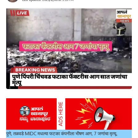
पुणे, तळवडे MIDC मधल्या फटका कंपनीला भीषण आग, 7 जणांचा मृत्यू.