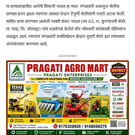
या हत्याकांडातील आरोपी शिवाजी जाधव हा स्वतः मंगळवारी अकलुज पोलीस
ठाण्यात हजर झाला त्यानंतर ताब्यात घेऊन टेंभुर्णी पोलीसांनी रात्री अटक केली.
यातील हत्या करण्यात आलेली व्यक्ती शंकर जाधव (वय 65, रा. कुरणवस्ती शेवरे,
ता. माढा, जि. सोलापूर) यांचं धडावेगळं केलेले शीर सोमवारी सायंकाळी पोलिसांना
आढळून आलं, त्यानंतर मंगळवारी शवविच्छेदन होऊन दुपारी शेवरे इथं त्यांच्यावर
अंत्यसंस्कार करण्यात आले.
- Advertisement -