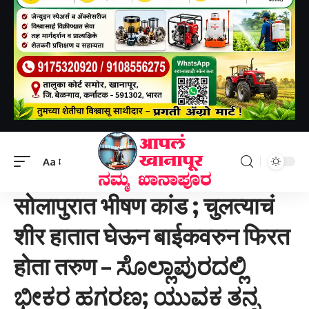
Aapal khanapur
>
Uncategorized
>
सोलापुरात भीषण कांड ; चुलत्याचं शीर हातात घेऊन बाईकवरुन फिरत होता तरुण – ಸೊಲ್ಲಾಪುರದಲ್ಲಿ ಭೀಕರ ಹಗರಣ; ಯುವಕ ತನ್ನ ಸೋದರ ಸಂಬಂಧಿಯ ತಲೆಯನ್ನು ಕೈಯಲ್ಲಿ ಹಿಡಿದುಕೊಂಡು ಬೈಕ್ ಚಲಾಯಿಸುತ್ತಿದ್ದ.
Aa
UNCATEGORIZED
क्राईम
सोलापुरात भीषण कांड ; चुलत्याचं
शीर हातात घेऊन बाईकवरुन फिरत
होता तरुण – ಸೊಲ್ಲಾಪುರದಲ್ಲಿ
ಭೀಕರ ಹಗರಣ; ಯುವಕ ತನ್ನ