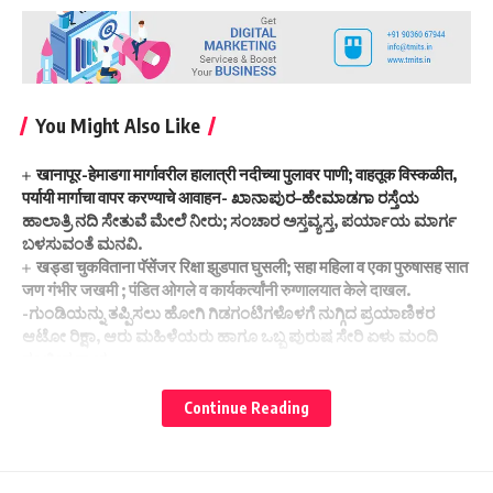
You Might Also Like
खानापूर-हेमाडगा मार्गावरील हालात्री नदीच्या पुलावर पाणी; वाहतूक विस्कळीत,
पर्यायी मार्गाचा वापर करण्याचे आवाहन- ಖಾನಾಪುರ–ಹೇಮಾಡಗಾ ರಸ್ತೆಯ
ಹಾಲಾತ್ರಿ ನದಿ ಸೇತುವೆ ಮೇಲೆ ನೀರು; ಸಂಚಾರ ಅಸ್ತವ್ಯಸ್ತ, ಪರ್ಯಾಯ ಮಾರ್ಗ
ಬಳಸುವಂತೆ ಮನವಿ.
खड्डा चुकविताना पॅसेंजर रिक्षा झुडपात घुसली; सहा महिला व एका पुरुषासह सात
जण गंभीर जखमी ; पंडित ओगले व कार्यकर्त्यांनी रुग्णालयात केले दाखल.
-ಗುಂಡಿಯನ್ನು ತಪ್ಪಿಸಲು ಹೋಗಿ ಗಿಡಗಂಟಿಗಳೊಳಗೆ ನುಗ್ಗಿದ ಪ್ರಯಾಣಿಕರ
ಆಟೋ ರಿಕ್ಷಾ, ಆರು ಮಹಿಳೆಯರು ಹಾಗೂ ಒಬ್ಬ ಪುರುಷ ಸೇರಿ ಏಳು ಮಂದಿ
ಗಂಭೀರ ಗಾಯ.
सुरेश (भाऊ) जाधव हे सर्वसामान्यांचे नेतृत्व करणारे लोकनेते; वाढदिवसानिमित्त
सूर्यकांत कुलकर्णी यांचे गौरवोद्गार-ಸುರೇಶ್ (ಭಾವು) ಜಾಧವ ಅವರು ಸಾಮಾನ್ಯ
Continue Reading
ಜನರ ನಾಯಕತ್ವ ವಹಿಸುವ ಜನನಾಯಕರು; ಜನ್ಮದಿನದ ನಿಮಿತ್ತ ಸೂರ್ಯಕಾಂತ್
ಕುಲಕರ್ಣಿ ಅವರಿಂದ ಪ್ರಶಂಸೆಯ ನುಡಿಗಳು
बेळगाव येथील मोर्चात मोठ्या संख्येने सहभागी व्हा; म ए समितीचे नागरिकांना