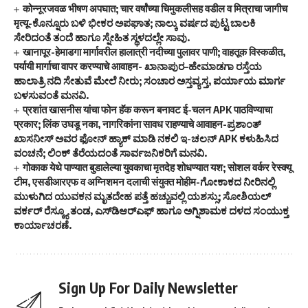
कोन्नूरजवळ भीषण अपघात; चार वर्षांच्या चिमुकलीसह वडील व मित्राचा जागीच
मृत्यू-ಕೊನ್ನೂರು ಬಳಿ ಭೀಕರ ಅಪಘಾತ; ನಾಲ್ಕು ವರ್ಷದ ಪುಟ್ಟ ಬಾಲಕಿ
ಸೇರಿದಂತೆ ತಂದೆ ಹಾಗೂ ಸ್ನೇಹಿತ ಸ್ಥಳದಲ್ಲೇ ಸಾವು.
खानापूर-हेमाडगा मार्गावरील हालात्री नदीच्या पुलावर पाणी; वाहतूक विस्कळीत,
पर्यायी मार्गाचा वापर करण्याचे आवाहन- ಖಾನಾಪುರ–ಹೇಮಾಡಗಾ ರಸ್ತೆಯ
ಹಾಲಾತ್ರಿ ನದಿ ಸೇತುವೆ ಮೇಲೆ ನೀರು; ಸಂಚಾರ ಅಸ್ತವ್ಯಸ್ತ, ಪರ್ಯಾಯ ಮಾರ್ಗ
ಬಳಸುವಂತೆ ಮನವಿ.
प्रशांत खासनीस यांचा फोन हॅक करून बनावट ई-चलन APK पाठविण्याचा
प्रकार; लिंक उघडू नका, नागरिकांना सावध राहण्याचे आवाहन-ಪ್ರಶಾಂತ್
ಖಾಸನೀಸ್ ಅವರ ಫೋನ್ ಹ್ಯಾಕ್ ಮಾಡಿ ನಕಲಿ ಇ-ಚಲನ್ APK ಕಳುಹಿಸಿದ
ವಂಚನೆ; ಲಿಂಕ್ ತೆರೆಯದಂತೆ ಸಾರ್ವಜನಿಕರಿಗೆ ಮನವಿ.
गोकाक येथे पाण्यात बुडालेल्या युवकाचा मृतदेह शोधण्यात यश; सोशल वर्कर रेस्क्यू
टीम, एसडीआरएफ व अग्निशमन दलाची संयुक्त मोहीम-ಗೋಕಾಕದ ನೀರಿನಲ್ಲಿ
ಮುಳುಗಿದ ಯುವಕನ ಮೃತದೇಹ ಪತ್ತೆ ಹಚ್ಚುವಲ್ಲಿ ಯಶಸ್ಸು; ಸೋಶಿಯಲ್
ವರ್ಕರ್ ರೆಸ್ಕ್ಯೂ ತಂಡ, ಎಸ್‌ಡಿಆರ್‌ಎಫ್ ಹಾಗೂ ಅಗ್ನಿಶಾಮಕ ದಳದ ಸಂಯುಕ್ತ
ಕಾರ್ಯಾಚರಣೆ.
Sign Up For Daily Newsletter