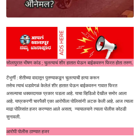
सोलापुरात भीषण कांड ; चुलत्याचं शीर हातात घेऊन बाईकवरुन फिरत होता तरुण.
टेंभुर्णी : शेतीच्या वादातून पुतण्याकडून चुलत्याची हत्या करून
तसेच त्याचं धडावेगळं केलेलं शीर हातात घेऊन बाईकवरुन गावात फिरत
असल्याचा धक्कादायक प्रकार घडला आहे. याचा व्हिडिओ देखील समोर आला
आहे. याप्रकरणी चारपैकी एका आरोपीला पोलिसांनी अटक केली आहे. आज त्याला
माढा पोलिसांत हजर करण्यात आले असता, न्यायालयाने त्याला पोलीस कोठडी
सुनावली.
आरोपी पोलीस ठाण्यात हजर