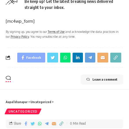
Be keep up! Get the latest breaking news delivered
straight to your inbox.
[mc4wp_form]
By signing up, you agree to our
Terms of Use
and acknowledge the data practices in
our
Privacy Policy
. You may unsubscribe at any time.
Facebook
Leave a comment
Aapal khanapur
>
Uncategorized
>
UNCATEGORIZED
Share
0 Min Read