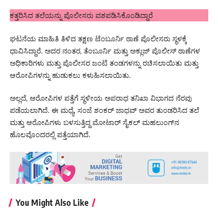
ಕತ್ತರಿಸಿದ ತಲೆಯನ್ನು ಪೊಲೀಸರು ವಶಪಡಿಸಿಕೊಂಡಿದ್ದಾರೆ
ಘಟನೆಯ ಮಾಹಿತಿ ತಿಳಿದ ತಕ್ಷಣ ಟೆಂಬೂರ್ನಿ ಠಾಣೆ ಪೊಲೀಸರು ಸ್ಥಳಕ್ಕೆ
ಧಾವಿಸಿದ್ದಾರೆ. ಅದರ ನಂತರ, ತೆಂಬೂರ್ನಿ ಮತ್ತು ಅಕ್ಲುಜ್ ಪೊಲೀಸ್ ಠಾಣೆಗಳ
ಅಧಿಕಾರಿಗಳು ಮತ್ತು ಪೊಲೀಸರ ಜಂಟಿ ತಂಡಗಳನ್ನು ರಚಿಸಲಾಯಿತು ಮತ್ತು
ಆರೋಪಿಗಳನ್ನು ಹುಡುಕಲು ಕಳುಹಿಸಲಾಯಿತು.
ಅಲ್ಲದೆ, ಆರೋಪಿಗಳ ಪತ್ತೆಗೆ ಸ್ಥಳೀಯ ಅಪರಾಧ ತನಿಖಾ ವಿಭಾಗದ ನೆರವು
ಪಡೆಯಲಾಗಿದೆ. ಈ ಮಧ್ಯೆ, ಸಂಜೆ ಶಂಕರ್ ಜಾಧವ್ ಅವರ ತುಂಡರಿಸಿದ ತಲೆ
ಮತ್ತು ಆರೋಪಿಗಳು ಬಳಸುತ್ತಿದ್ದ ಮೋಟಾರ್ ಸೈಕಲ್ ಮಹಲುಂಗ್‌ನ
ಹೊಲವೊಂದರಲ್ಲಿ ಪತ್ತೆಯಾಗಿದೆ.
You Might Also Like