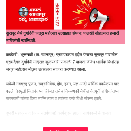
सुरापूर येथे दुर्गादेवी जत्रा महोत्सव उत्साहात संपन्न; पालखी सोहळ्यात हजारों
भाविकांची उपस्थिती.
कक्केरी : भूरूणकी (ता. खानापूर) ग्रामपंचायत हद्दीत येणाऱ्या सुरापूर गावातील
ग्रामदैवत दुर्गादेवी मंदिरात शुक्रवारी सकाळी 7 वाजता विविध धार्मिक विधींसह
जत्रा महोत्सव मोठ्या उत्साहात साजरा करण्यात आला.
यावेळी नवग्रह पूजन, रुद्राभिषेक, होम, हवन, यज्ञ आदी धार्मिक कार्यक्रम पार
पडले. वेदमूर्ती चिदानंदय्या हिरेमठ तसेच निच्चणकी येथील वेदमूर्ती शशिकांतय्या
महास्वामी यांच्या दिव्य सान्निध्यात व त्यांच्या हस्ते विधी संपन्न झाले.
दुपारी महाप्रसाद (अन्नसंतर्पणाचा) कार्यक्रम झाला. सायंकाळी 4 वाजता
दुर्गादेवीची भव्य पल्लखी मिरवणूक काढण्यात आली. पालखी सोहळ्यात कुंभमेळा,
ध्वनिवर्धक, वाद्यांच्या गजरात भक्तांनी नाचत-गात सहभाग घेतला. शेकडो भाविकांनी