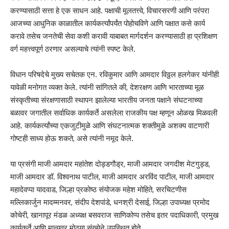
करण्यासाठी सत्ता हे एक साधन आहे. पक्षाची मूलतत्त्वे, विचारसरणी आणि परंपरा
आजच्या आधुनिक काळातील कार्यकर्त्यांपर्यंत पोहोचविणे आणि पक्षात कसे कार्य
करावे तसेच जनतेची सेवा कशी करावी याबाबत मार्गदर्शन करण्यासाठी हा प्रशिक्षण
वर्ग महत्त्वपूर्ण ठरणार असल्याचे त्यांनी स्पष्ट केले.
विधान परिषदेचे मुख्य सचेतक एन. रविकुमार आणि आमदार विठ्ठल हलगेकर यांनीही
यावेळी मनोगत व्यक्त केले. त्यांनी सांगितले की, देशरक्षण आणि भारताच्या मूळ
संस्कृतीच्या संरक्षणासाठी स्थापन झालेल्या भारतीय जनता पक्षाने संघटनाच्या
बळावर जगातील सर्वाधिक कार्यकर्ते असलेला राजकीय पक्ष म्हणून ओळख मिळवली
आहे. कार्यकर्त्यांच्या एकजुटीमुळे आणि संघटनात्मक शक्तीमुळे अशक्य वाटणारी
गोष्टही साध्य होऊ शकते, असे त्यांनी नमूद केले.
या प्रसंगी माजी आमदार महांतेश दोड्डगौड्र, माजी आमदार जगदीश मेटगुड्ड,
माजी आमदार डॉ. विश्वनाथ पाटील, माजी आमदार अरविंद पाटील, माजी आमदार
महादेवप्पा यादवाड, जिल्हा प्रकोष्ठ संयोजक महेश मोहिते, सरचिटणीस
मल्लिकार्जुन मादम्मनवर, संदीप देशपांडे, धनश्री देसाई, जिल्हा उपाध्यक्ष प्रमोद
कोचेरी, खानापूर मंडळ अध्यक्ष बसवराज साणिकोप्प तसेच इतर पदाधिकारी, प्रमुख
कार्यकर्ते आणि मान्यवर मोठ्या संख्येने उपस्थित होते.