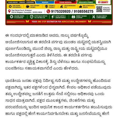
ಈ ಸಂದರ್ಭದಲ್ಲಿ ಮಾತನಾಡಿದ ಅವರು, ನಾಲ್ಕು ವರ್ಷಕ್ಕೊಮ್ಮೆ
ಆಯೋಜಿಸಲಾಗುವ ಈ ತರಬೇತಿ ವರ್ಗವು ಮಂಡಲ ಮಟ್ಟದಲ್ಲಿ ಯಶಸ್ವಿಯಾಗಿ
ಪೂರ್ಣಗೊಂಡಿದ್ದು, ಮುಂದೆ ಜಿಲ್ಲಾ, ರಾಜ್ಯ ಮತ್ತು ರಾಷ್ಟ್ರೀಯ ಮಟ್ಟದಲ್ಲಿಯೂ
ಆಯೋಜಿಸಲಾಗುತ್ತದೆ ಎಂದು ತಿಳಿಸಿದರು. ಈ ತರಬೇತಿ ವರ್ಗವು
ಕಾರ್ಯಕರ್ತರ ವ್ಯಕ್ತಿತ್ವ ವಿಕಾಸಕ್ಕೆ, ಶಿಸ್ತು ಬೆಳೆಸಲು ಹಾಗೂ ಸಂಘಟನೆಯನ್ನು
ಬಲಪಡಿಸಲು ಸಹಾಯಕವಾಗಲಿದೆ ಎಂದು ಹೇಳಿದರು.
ಭಾರತೀಯ ಜನತಾ ಪಕ್ಷವು ನಿರ್ದಿಷ್ಟ ಗುರಿ ಮತ್ತು ಉದ್ದೇಶಗಳನ್ನು ಹೊಂದಿರುವ
ಪಕ್ಷವಾಗಿದ್ದು, ಇತರ ಪಕ್ಷಗಳಿಂದ ಭಿನ್ನವಾಗಿದೆ. ಕೇವಲ ಅಧಿಕಾರ ಪಡೆಯುವುದು
ತಮ್ಮ ಉದ್ದೇಶವಲ್ಲ; ಜನತೆಗೆ ಉತ್ತಮ ಸೇವೆ ಸಲ್ಲಿಸಲು ಅಧಿಕಾರವು ಒಂದು
ಸಾಧನ ಮಾತ್ರವಾಗಿದೆ. ಪಕ್ಷದ ಮೂಲತತ್ವಗಳು, ಚಿಂತನೆಗಳು ಮತ್ತು
ಪರಂಪರೆಯನ್ನು ಇಂದಿನ ಆಧುನಿಕ ಕಾಲದ ಕಾರ್ಯಕರ್ತರಿಗೂ ತಲುಪಿಸುವುದು
ಹಾಗೂ ಪಕ್ಷದಲ್ಲಿ ಹೇಗೆ ಕಾರ್ಯನಿರ್ವಹಿಸಬೇಕು ಮತ್ತು ಜನಸೇವೆಯನ್ನು ಹೇಗೆ