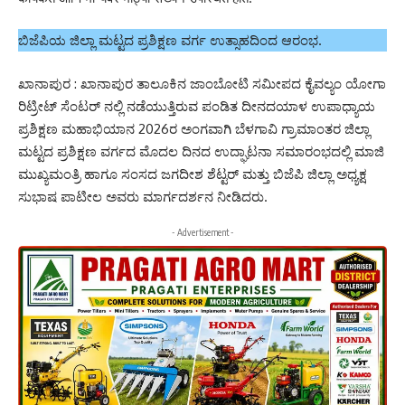
ಬಿಜೆಪಿಯ ಜಿಲ್ಲಾ ಮಟ್ಟದ ಪ್ರಶಿಕ್ಷಣ ವರ್ಗ ಉತ್ಸಾಹದಿಂದ ಆರಂಭ.
ಖಾನಾಪುರ : ಖಾನಾಪುರ ತಾಲೂಕಿನ ಜಾಂಬೋಟಿ ಸಮೀಪದ ಕೈವಲ್ಯಂ ಯೋಗಾ
ರಿಟ್ರೀಟ್ ಸೆಂಟರ್ ನಲ್ಲಿ ನಡೆಯುತ್ತಿರುವ ಪಂಡಿತ ದೀನದಯಾಳ ಉಪಾಧ್ಯಾಯ
ಪ್ರಶಿಕ್ಷಣ ಮಹಾಭಿಯಾನ 2026ರ ಅಂಗವಾಗಿ ಬೆಳಗಾವಿ ಗ್ರಾಮಾಂತರ ಜಿಲ್ಲಾ
ಮಟ್ಟದ ಪ್ರಶಿಕ್ಷಣ ವರ್ಗದ ಮೊದಲ ದಿನದ ಉದ್ಘಾಟನಾ ಸಮಾರಂಭದಲ್ಲಿ ಮಾಜಿ
ಮುಖ್ಯಮಂತ್ರಿ ಹಾಗೂ ಸಂಸದ ಜಗದೀಶ ಶೆಟ್ಟರ್ ಮತ್ತು ಬಿಜೆಪಿ ಜಿಲ್ಲಾ ಅಧ್ಯಕ್ಷ
ಸುಭಾಷ ಪಾಟೀಲ ಅವರು ಮಾರ್ಗದರ್ಶನ ನೀಡಿದರು.
- Advertisement -