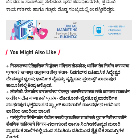
ಬಸವರಾಜ ಸಾಣಿಕೊಪ್ಪ ಸೇರಿದಂತೆ ಇತರ ಪದಾಧಿಕಾರಿಗಳು, ಪ್ರಮುಖ
ಕಾರ್ಯಕರ್ತರು ಹಾಗೂ ಗಣ್ಯರು ದೊಡ್ಡ ಸಂಖ್ಯೆಯಲ್ಲಿ ಉಪಸ್ಥಿತರಿದ್ದರು.
You Might Also Like
निडगलच्या ऐतिहासिक सिद्धेश्वर मंदिरात तोडफोड; धार्मिक तेढ निर्माण करण्याचा
प्रयत्न? खानापूर तालुक्यात तीव्र संताप- ನಿಡಗಲ್‌ನ ಐತಿಹಾಸಿಕ ಸಿದ್ಧೇಶ್ವರ
ದೇವಸ್ಥಾನ ಧ್ವಂಸ; ಧಾರ್ಮಿಕ ವೈಷಮ್ಯ ಸೃಷ್ಟಿಸುವ ಪ್ರಯತ್ನ? ಖಾನಾಪುರ
ತಾಲೂಕಿನಲ್ಲಿ ತೀವ್ರ ಆಕ್ರೋಶ.
लोकोळी-जैनकोप्प वारकऱ्यांच्या पंढरपूर भक्तनिवासाच्या स्लॅब कामाला राजवर्धन
अरविंद पाटील यांच्या हस्ते प्रारंभ- ಲೋಕೋಳಿ–ಜೈನಕೊಪ್ಪ ವಾರಕರಿಗಳ
ಪಂಢರಪುರ ಭಕ್ತನಿವಾಸದ ಸ್ಲ್ಯಾಬ್ ಕಾಮಗಾರಿಗೆ ರಾಜವರ್ಧನ ಅರವಿಂದ
ಪಾಟೀಲ ಅವರಿಂದ ಚಾಲನೆ
गर्लगुंजी व सिंगीनकोप येथील मराठी प्राथमिक शाळांमध्ये युवा समितीच्या वतीने
शैक्षणिक साहित्याचे वितरण-ಗರ್ಲಗುಂಜಿ ಹಾಗೂ ಸಿಂಗೀನಕೊಪ್ಪದ ಮರಾಠಿ
ಪ್ರಾಥಮಿಕ ಶಾಲೆಗಳಲ್ಲಿ ಯುವ ಸಮಿತಿಯ ವತಿಯಿಂದ ಶೈಕ್ಷಣಿಕ ಸಾಮಗ್ರಿಗಳ
ವಿತರಣೆ