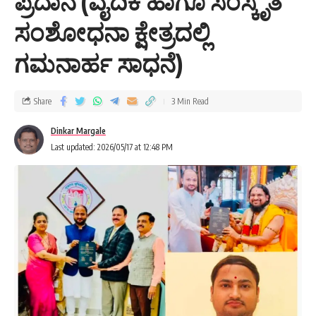
ಪ್ರದಾನ (ವೈದಿಕ ಹಾಗೂ ಸಂಸ್ಕೃತ
- Advertisement -
ಸಂಶೋಧನಾ ಕ್ಷೇತ್ರದಲ್ಲಿ
ಗಮನಾರ್ಹ ಸಾಧನೆ)
Share
3 Min Read
Dinkar Margale
Last updated: 2026/05/17 at 12:48 PM
ಈ ಸಂದರ್ಭದಲ್ಲಿ ನವಗ್ರಹ ಪೂಜೆ, ರುದ್ರಾಭಿಷೇಕ, ಹೋಮ, ಹವನ, ಯಜ್ಞ
ಸೇರಿದಂತೆ ವಿವಿಧ ಧಾರ್ಮಿಕ ಕಾರ್ಯಕ್ರಮಗಳು ನೆರವೇರಿಸಲ್ಪಟ್ಟವು.
ವೇದಮೂರ್ತಿ ಚಿದಾನಂದಯ್ಯ ಹಿರೇಮಠ ಹಾಗೂ ನಿಚ್ಚಣಕಿ ಗ್ರಾಮದ
ವೇದಮೂರ್ತಿ ಶಶಿಕಾಂತಯ್ಯ ಮಹಾಸ್ವಾಮಿ ಅವರ ದಿವ್ಯ ಸಾನ್ನಿಧ್ಯದಲ್ಲಿ ಮತ್ತು