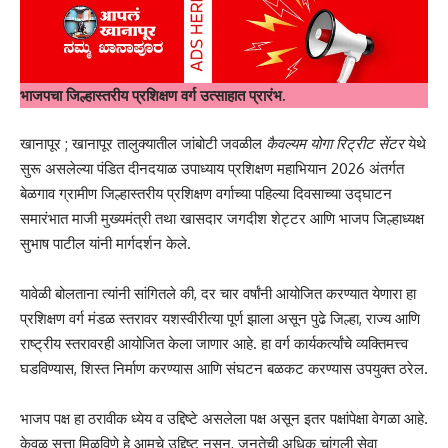
भाजपचा जिल्हास्तरीय प्रशिक्षण वर्ग उत्साहात प्रारंभ.
खानापूर ; खानापूर तालुक्यातील जांबोटी जवळील
कैवल्यम योगा रिट्रीट सेंटर
येथे
सुरू असलेल्या पंडित दीनदयाळ उपाध्याय प्रशिक्षण महाभियान 2026 अंतर्गत
बेळगाव ग्रामीण जिल्हास्तरीय प्रशिक्षण वर्गाच्या पहिल्या दिवसाच्या उद्घाटन
समारंभात माजी मुख्यमंत्री तथा खासदार जगदीश शेट्टर आणि भाजप जिल्हाध्यक्ष
सुभाष पाटील यांनी मार्गदर्शन केले.
यावेळी बोलताना त्यांनी सांगितले की, दर चार वर्षांनी आयोजित करण्यात येणारा हा
प्रशिक्षण वर्ग मंडळ स्तरावर यशस्वीरीत्या पूर्ण झाला असून पुढे जिल्हा, राज्य आणि
राष्ट्रीय स्तरावरही आयोजित केला जाणार आहे. हा वर्ग कार्यकर्त्यांचे व्यक्तिमत्त्व
घडविण्यास, शिस्त निर्माण करण्यास आणि संघटन बळकट करण्यास उपयुक्त ठरेल.
भाजप पक्ष हा ठरावीक ध्येय व उद्दिष्टे असलेला पक्ष असून इतर पक्षांपेक्षा वेगळा आहे.
केवळ सत्ता मिळविणे हे आमचे उद्दिष्ट नसून, जनतेची अधिक चांगली सेवा