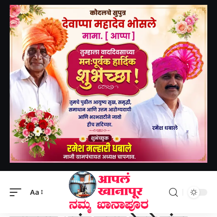
Aapal khanapur
>
खानापूर तालुका
>
खासदार अनंत कुमार हेगडे यांचा दौरा वादग्रस्त ठरला. अनेक कार्यकर्त्यांनी उघड, उघड नाराजी व्यक्त केली-ಸಂಸದ ಅನಂತ್ ಕುಮಾರ್ ಹೆಗಡೆ ಭೇಟಿ ವಿವಾದಕ್ಕೆ ಕಾರಣವಾಗಿತ್ತು. ಅನೇಕ ಕಾರ್ಯಕರ್ತರು ಬಹಿರಂಗ, ಬಹಿರಂಗ ಅಸಮಾಧಾನ ವ್ಯಕ್ತಪಡಿಸಿದರು.
Aa
खानापूर तालुका