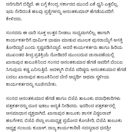
ನನೆಗುದಿಗೆ ಬಿದ್ದಿದೆ. ಈ ಬಗ್ಗೆ ಕೇಂದ್ರ ಸರ್ಕಾರದ ಮುಂದೆ ಏಕೆ ಧ್ವನಿ ಎತ್ತಲಿಲ್ಲ.
ಇದು ಸೇರಿದಂತೆ ಹಲವು ಪ್ರಶ್ನೆಗಳನ್ನು ಅನಂತಕುಮಾರ್ ಹೆಗಡೆಯವರಿಗೆ
ಕೇಳಿದರು.
ಸಂಸದರು ಈ ಬಾರಿ ಸೂಕ್ತ ಉತ್ತರ ನೀಡಲು ಸಾಧ್ಯವಾಗಲಿಲ್ಲ. ಹಾಗಾಗಿ
ಕಾರ್ಯಕರ್ತರಿಗೆ ಧಾರ್ಮಿಕ ಭಾಷಣ ಮಾಡುವ ಮೂಲಕ ಪುನರಾಯ್ಕೆಗೆ ಆಸಕ್ತಿ
ತೋರಿದ್ದಾರೆ ಎಂದು ಸ್ಪಷ್ಟಪಡಿಸಿದ್ದಾರೆ. ಆದರೆ ಕಾರ್ಯಕರ್ತರು ಹಾಗೂ ಹಿರಿಯ
ಮುಖಂಡರ ತೀವ್ರ ಪ್ರತಿಕ್ರಿಯೆ ನೋಡಿದರೆ ಮುಂಬರುವ ಚುನಾವಣೆಯಲ್ಲಿ
ಖಾನಾಪುರ ತಾಲೂಕಿನಿಂದ ಸಂಸದ ಅನಂತಕುಮಾರ ಹೆಗಡೆ ಅವರಿಗೆ ಬೆಂಬಲ
ಸಿಗುವುದು ಕಷ್ಟ ಎನಿಸುತ್ತಿದೆ. ಅದಕ್ಕಾಗಿ ಬಿಜೆಪಿ ವರಿಷ್ಠರು ಅನಂತಕುಮಾರ ಹೆಗಡೆ
ಬದಲು ಖಾನಾಪುರ ತಾಲೂಕಿನಿಂದ ಬೇರೆ ಅಭ್ಯರ್ಥಿ ಅಥವಾ ಸ್ಥಳೀಯ
ಕಾರ್ಯಕರ್ತರನ್ನು ಸೂಚಿಸಬೇಕು.
ಸಂಸದ ಅನಂತಕುಮಾರ ಹೆಗಡೆ ಹಾಗೂ ಬಿಜೆಪಿ ತಾಲೂಕು ಪದಾಧಿಕಾರಿಗಳು
ಪತ್ರಕರ್ತರನ್ನು ದೂರ ಇಡಲು ಆದ್ಯತೆ ನೀಡಿದರು. ಇದರಿಂದ ಪತ್ರಕರ್ತರಲ್ಲಿ
ಅಸಮಾಧಾನ ವ್ಯಕ್ತವಾಗಿದೆ. ಖಾನಾಪುರ ತಾಲೂಕು ಶಾಸಕ ವಿಠ್ಠಲರಾವ್
ಹಲಗೇಕರ, ಬಿಜೆಪಿ ಜಿಲ್ಲಾ ಉಪಾಧ್ಯಕ್ಷ ಪ್ರಮೋದ ಕೋಚೇರಿ, ಬಿಜೆಪಿ ತಾಲೂಕು
ಅಧ್ಯಕ್ಷ ಸಂಜಯ ಕುಬಾಳ್, ರಾಜ್ಯ ಕಾರ್ಯಕಾರಿಣಿ ಸದಸ್ಯರಾದ ಧನಶ್ರೀ