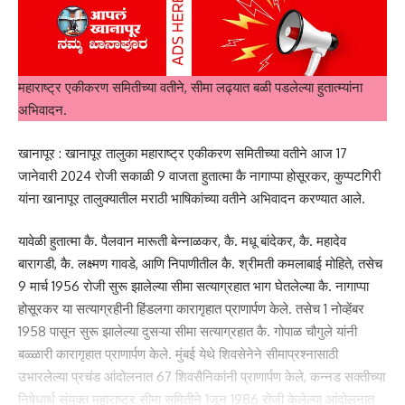
महाराष्ट्र एकीकरण समितीच्या वतीने, सीमा लढ्यात बळी पडलेल्या हुतात्म्यांना
अभिवादन.
खानापूर : खानापूर तालुका महाराष्ट्र एकीकरण समितीच्या वतीने आज 17
जानेवारी 2024 रोजी सकाळी 9 वाजता हुतात्मा कै नागाप्पा होसूरकर, कुप्पटगिरी
यांना खानापूर तालुक्यातील मराठी भाषिकांच्या वतीने अभिवादन करण्यात आले.
यावेळी हुतात्मा कै. पैलवान मारूती बेन्नाळकर, कै. मधू बांदेकर, कै. महादेव
बारागडी, कै. लक्ष्मण गावडे, आणि निपाणीतील कै. श्रीमती कमलाबाई मोहिते, तसेच
9 मार्च 1956 रोजी सुरू झालेल्या सीमा सत्याग्रहात भाग घेतलेल्या कै. नागाप्पा
होसूरकर या सत्याग्रहीनी हिंडलगा कारागृहात प्राणार्पण केले. तसेच 1 नोव्हेंबर
1958 पासून सुरू झालेल्या दुसऱ्या सीमा सत्याग्रहात कै. गोपाळ चौगुले यांनी
बळ्ळारी कारागृहात प्राणार्पण केले. मुंबई येथे शिवसेनेने सीमाप्रश्नासाठी
उभारलेल्या प्रचंड आंदोलनात 67 शिवसैनिकांनी प्राणार्पण केले, कन्नड सक्तीच्या
निषेधार्थ संयुक्त महाराष्ट्र सीमा समितीने 1जून 1986 रोजी केलेल्या आंदोलनात