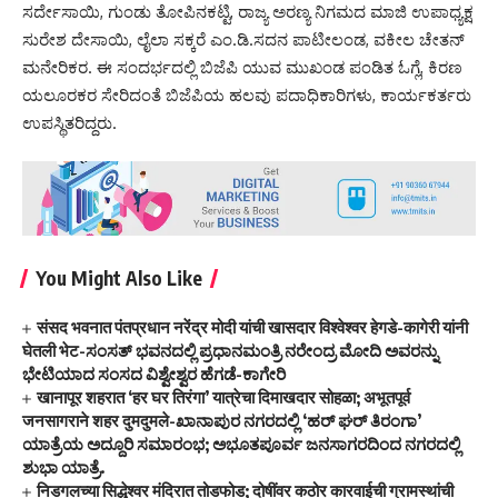
ಸರ್ದೇಸಾಯಿ, ಗುಂಡು ತೋಪಿನಕಟ್ಟಿ, ರಾಜ್ಯ ಅರಣ್ಯ ನಿಗಮದ ಮಾಜಿ ಉಪಾಧ್ಯಕ್ಷ
ಸುರೇಶ ದೇಸಾಯಿ, ಲೈಲಾ ಸಕ್ಕರೆ ಎಂ.ಡಿ.ಸದನ ಪಾಟೀಲಂಡ, ವಕೀಲ ಚೇತನ್
ಮನೇರಿಕರ. ಈ ಸಂದರ್ಭದಲ್ಲಿ ಬಿಜೆಪಿ ಯುವ ಮುಖಂಡ ಪಂಡಿತ ಓಗ್ಲೆ, ಕಿರಣ
ಯಲೂರಕರ ಸೇರಿದಂತೆ ಬಿಜೆಪಿಯ ಹಲವು ಪದಾಧಿಕಾರಿಗಳು, ಕಾರ್ಯಕರ್ತರು
ಉಪಸ್ಥಿತರಿದ್ದರು.
You Might Also Like
संसद भवनात पंतप्रधान नरेंद्र मोदी यांची खासदार विश्वेश्वर हेगडे-कागेरी यांनी
घेतली भेट-ಸಂಸತ್ ಭವನದಲ್ಲಿ ಪ್ರಧಾನಮಂತ್ರಿ ನರೇಂದ್ರ ಮೋದಿ ಅವರನ್ನು
ಭೇಟಿಯಾದ ಸಂಸದ ವಿಶ್ವೇಶ್ವರ ಹೆಗಡೆ-ಕಾಗೇರಿ
खानापूर शहरात ‘हर घर तिरंगा’ यात्रेचा दिमाखदार सोहळा; अभूतपूर्व
जनसागराने शहर दुमदुमले-ಖಾನಾಪುರ ನಗರದಲ್ಲಿ ‘ಹರ್ ಘರ್ ತಿರಂಗಾ’
ಯಾತ್ರೆಯ ಅದ್ದೂರಿ ಸಮಾರಂಭ; ಅಭೂತಪೂರ್ವ ಜನಸಾಗರದಿಂದ ನಗರದಲ್ಲಿ
ಶುಭಾ ಯಾತ್ರೆ.
निडगलच्या सिद्धेश्वर मंदिरात तोडफोड; दोषींवर कठोर कारवाईची ग्रामस्थांची