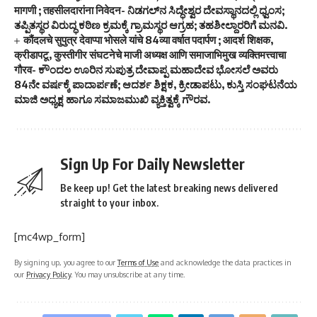
मागणी ; तहसीलदारांना निवेदन- ನಿಡಗಲ್‌ನ ಸಿದ್ಧೇಶ್ವರ ದೇವಸ್ಥಾನದಲ್ಲಿ ಧ್ವಂಸ;
ತಪ್ಪಿತಸ್ಥರ ವಿರುದ್ಧ ಕಠಿಣ ಕ್ರಮಕ್ಕೆ ಗ್ರಾಮಸ್ಥರ ಆಗ್ರಹ; ತಹಶೀಲ್ದಾರರಿಗೆ ಮನವಿ.
कौंदलचे सुपुत्र देवाप्पा भोसले यांचे 84व्या वर्षात पदार्पण ; आदर्श शिक्षक,
क्रीडापटू, कुस्तीगीर संघटनेचे माजी अध्यक्ष आणि समाजाभिमुख व्यक्तिमत्त्वाचा
गौरव- ಕೌಂದಲ ಊರಿನ ಸುಪುತ್ರ ದೇವಾಪ್ಪ ಮಹಾದೇವ ಭೋಸಲೆ ಅವರು
84ನೇ ವರ್ಷಕ್ಕೆ ಪಾದಾರ್ಪಣೆ; ಆದರ್ಶ ಶಿಕ್ಷಕ, ಕ್ರೀಡಾಪಟು, ಕುಸ್ತಿ ಸಂಘಟನೆಯ
ಮಾಜಿ ಅಧ್ಯಕ್ಷ ಹಾಗೂ ಸಮಾಜಮುಖಿ ವ್ಯಕ್ತಿತ್ವಕ್ಕೆ ಗೌರವ.
Sign Up For Daily Newsletter
Be keep up! Get the latest breaking news delivered
straight to your inbox.
[mc4wp_form]
By signing up, you agree to our
Terms of Use
and acknowledge the data practices in
our
Privacy Policy
. You may unsubscribe at any time.