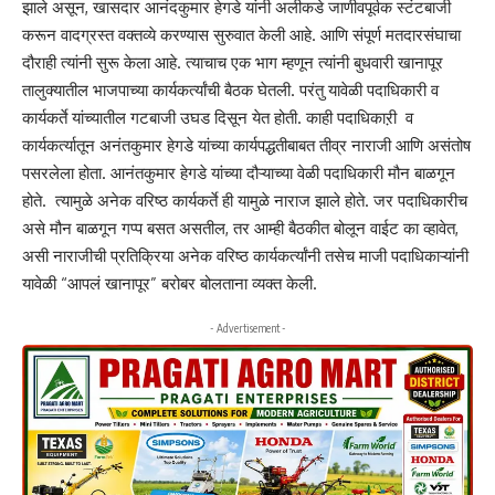
झाले असून, खासदार आनंदकुमार हेगडे यांनी अलीकडे जाणीवपूर्वक स्टंटबाजी
करून वादग्रस्त वक्तव्ये करण्यास सुरुवात केली आहे. आणि संपूर्ण मतदारसंघाचा
दौराही त्यांनी सुरू केला आहे. त्याचाच एक भाग म्हणून त्यांनी बुधवारी खानापूर
तालुक्यातील भाजपाच्या कार्यकर्त्यांची बैठक घेतली. परंतु यावेळी पदाधिकारी व
कार्यकर्ते यांच्यातील गटबाजी उघड दिसून येत होती. काही पदाधिकाऱी व
कार्यकर्त्यातून अनंतकुमार हेगडे यांच्या कार्यपद्धतीबाबत तीव्र नाराजी आणि असंतोष
पसरलेला होता. आनंतकुमार हेगडे यांच्या दौऱ्याच्या वेळी पदाधिकारी मौन बाळगून
होते. त्यामुळे अनेक वरिष्ठ कार्यकर्ते ही यामुळे नाराज झाले होते. जर पदाधिकारीच
असे मौन बाळगून गप्प बसत असतील, तर आम्ही बैठकीत बोलून वाईट का व्हावेत,
असी नाराजीची प्रतिक्रिया अनेक वरिष्ठ कार्यकर्त्यांनी तसेच माजी पदाधिकाऱ्यांनी
यावेळी “आपलं खानापूर” बरोबर बोलताना व्यक्त केली.
- Advertisement -