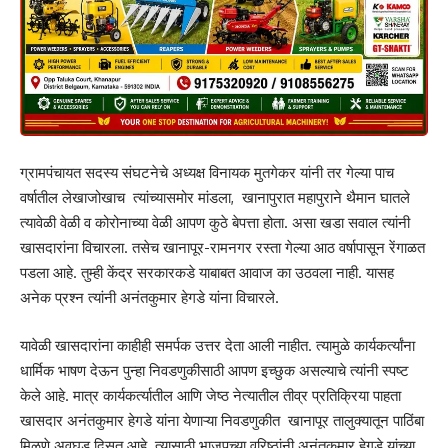
ग्रामपंचायत सदस्य संघटनेचे अध्यक्ष विनायक मुतगेकर यांनी तर गेल्या पाच
वर्षातील लेखाजोखाच त्यांच्यासमोर मांडला, खानापुरात महापुराने थैमान घातले
त्यावेळी वेळी व कोरोनाच्या वेळी आपण कुठे बेपत्ता होता. असा खडा सवाल त्यांनी
खासदारांना विचारला. तसेच खानापूर-रामनगर रस्ता गेल्या आठ वर्षापासून रेंगाळत
पडला आहे. तुम्ही केंद्र सरकारकडे याबाबत आवाज का उठवला नाही. यासह
अनेक प्रश्न त्यांनी अनंतकुमार हेगडे यांना विचारले.
यावेळी खासदारांना काहीही समर्पक उत्तर देता आली नाहीत. त्यामुळे कार्यकर्त्यांना
धार्मिक भाषण देऊन पुन्हा निवडणुकीसाठी आपण इच्छुक असल्याचे त्यांनी स्पष्ट
केले आहे. मात्र कार्यकर्त्यातील आणि जेष्ठ नेत्यातील तीव्र प्रतिक्रिया पाहता
खासदार अनंतकुमार हेगडे यांना येणाऱ्या निवडणुकीत खानापूर तालुक्यातून पाठिंबा
मिळणे अवघड दिसत आहे. त्यासाठी भाजपच्या वरिष्ठांनी अनंतकुमार हेगडे यांच्या