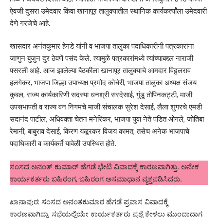
ऐवजी दुसरा उमेदवार किंवा खानापूर तालुक्यातील स्थानिक कार्यकर्त्यांला उमेदवारी
देणे गरजेचे आहे.
खासदार अनंतकुमार हेगडे यांनी व भाजपा तालुका पदाधिकारीनी पत्रकारांना
जाणुन बुजुन दुर ठेवणें पसंद केले. त्यामुळे पत्रकारांमध्ये त्यांच्याबद्दल नाराजी
पसरली आहे. आज झालेल्या बैठकीला खानापूर तालुक्याचे आमदार विठ्ठलराव
हलगेकर, भाजपा जिल्हा उपाध्यक्ष प्रमोद कोचेरी, भाजपा तालुका अध्यक्ष संजय
कुबल, राज्य कार्यकारिणी सदस्या धनश्री सरदेसाई, गुंडू तोपिनकट्टी, माजी
उपसभापती व राज्य वन निगमचे माजी संचालक सुरेश देसाई, लैला शुगरचे एमडी
सदानंद पाटील, अधिवक्ता चेतन मनेरिकर, भाजपा युवा नेते पंडित ओगले, जोतिबा
रेमानी, बाबुराव देसाई, किरण यळूरकर विजय कामत, तसेच अनेक भाजपाचे
पदाधिकारी व कार्यकर्ते यावेळी उपस्थित होते.
ಸಂಸದ ಅನಂತ್ ಕುಮಾರ್ ಹೆಗಡೆ ಭೇಟಿ ವಿವಾದಕ್ಕೆ ಕಾರಣವಾಗಿತ್ತು. ಅನೇಕ
ಕಾರ್ಯಕರ್ತರು ಬಹಿರಂಗ, ಬಹಿರಂಗ ಅಸಮಾಧಾನ ವ್ಯಕ್ತಪಡಿಸಿದರು.
ಖಾನಾಪುರ: ಸಂಸದ ಅನಂತಕುಮಾರ ಹೆಗಡೆ ಪ್ರವಾಸ ವಿವಾದಕ್ಕೆ
ಕಾರಣವಾಗಿದ್ದು, ಸಭೆಯಲ್ಲಿಯೇ ಕಾರ್ಯಕರ್ತರು ಪ್ರಶ್ನೆ ಕೇಳಲು ಮುಂದಾದಾಗ