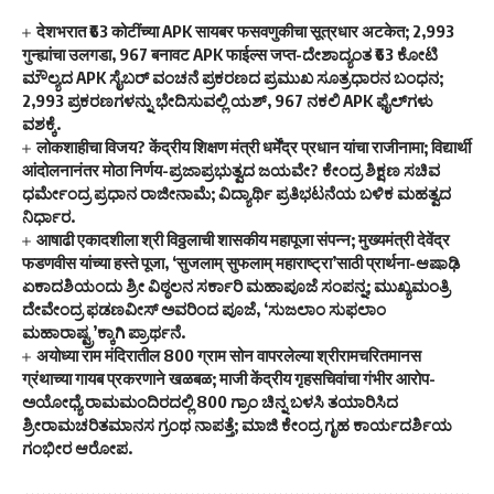
देशभरात ₹63 कोटींच्या APK सायबर फसवणुकीचा सूत्रधार अटकेत; 2,993
गुन्ह्यांचा उलगडा, 967 बनावट APK फाईल्स जप्त-ದೇಶಾದ್ಯಂತ ₹63 ಕೋಟಿ
ಮೌಲ್ಯದ APK ಸೈಬರ್ ವಂಚನೆ ಪ್ರಕರಣದ ಪ್ರಮುಖ ಸೂತ್ರಧಾರನ ಬಂಧನ;
2,993 ಪ್ರಕರಣಗಳನ್ನು ಭೇದಿಸುವಲ್ಲಿ ಯಶ್, 967 ನಕಲಿ APK ಫೈಲ್‌ಗಳು
ವಶಕ್ಕೆ.
लोकशाहीचा विजय? केंद्रीय शिक्षण मंत्री धर्मेंद्र प्रधान यांचा राजीनामा; विद्यार्थी
आंदोलनानंतर मोठा निर्णय-ಪ್ರಜಾಪ್ರಭುತ್ವದ ಜಯವೇ? ಕೇಂದ್ರ ಶಿಕ್ಷಣ ಸಚಿವ
ಧರ್ಮೇಂದ್ರ ಪ್ರಧಾನ ರಾಜೀನಾಮೆ; ವಿದ್ಯಾರ್ಥಿ ಪ್ರತಿಭಟನೆಯ ಬಳಿಕ ಮಹತ್ವದ
ನಿರ್ಧಾರ.
आषाढी एकादशीला श्री विठ्ठलाची शासकीय महापूजा संपन्न; मुख्यमंत्री देवेंद्र
फडणवीस यांच्या हस्ते पूजा, ‘सुजलाम् सुफलाम् महाराष्ट्रा’साठी प्रार्थना-ಆಷಾಢಿ
ಏಕಾದಶಿಯಂದು ಶ್ರೀ ವಿಠ್ಠಲನ ಸರ್ಕಾರಿ ಮಹಾಪೂಜೆ ಸಂಪನ್ನ; ಮುಖ್ಯಮಂತ್ರಿ
ದೇವೇಂದ್ರ ಫಡಣವೀಸ್ ಅವರಿಂದ ಪೂಜೆ, ‘ಸುಜಲಾಂ ಸುಫಲಾಂ
ಮಹಾರಾಷ್ಟ್ರ’ಕ್ಕಾಗಿ ಪ್ರಾರ್ಥನೆ.
अयोध्या राम मंदिरातील 800 ग्राम सोन वापरलेल्या श्रीरामचरितमानस
ग्रंथाच्या गायब प्रकरणाने खळबळ; माजी केंद्रीय गृहसचिवांचा गंभीर आरोप-
ಅಯೋಧ್ಯೆ ರಾಮಮಂದಿರದಲ್ಲಿ 800 ಗ್ರಾಂ ಚಿನ್ನ ಬಳಸಿ ತಯಾರಿಸಿದ
ಶ್ರೀರಾಮಚರಿತಮಾನಸ ಗ್ರಂಥ ನಾಪತ್ತೆ; ಮಾಜಿ ಕೇಂದ್ರ ಗೃಹ ಕಾರ್ಯದರ್ಶಿಯ
ಗಂಭೀರ ಆರೋಪ.