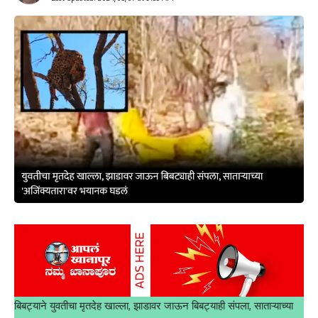
घेण्यात आले आहे. भटकळ आणि गोकर्ण बसस्थानकातील चित्रीकरणाच्या आधारे
संशयिताचा शोध घेण्यात येत असल्याची माहिती सूत्रांनी दिली.
दहशतवाद्याची माहिती देणाऱ्यास 10 लाखांचे बक्षीस
रामेश्वरम कॅफे बॉम्बस्फोट प्रकरणातील संशयित दहशतवाद्याची माहिती देणाऱ्यास
‘एनआयए’ने 10 लाख रुपयांचे रोख बक्षीस जाहीर केले आहे. माहिती देणाऱ्याची
ओळख गोपनीय ठेवली जाईल, असे ‘एनआयए’ने म्हटले आहे.
ಬೆಂಗಳೂರಿನಲ್ಲಿ ಬಾಂಬ್ ಸ್ಫೋಟ, ಪುಣೆಯಲ್ಲಿ ಶಂಕಿತ ಉಗ್ರಗಾಮಿ,?.. ತನಿಖಾ
ಸಂಸ್ಥೆ ಎಚ್ಚರಿಕೆ.
ಪುಣೆ – ಬೆಂಗಳೂರಿನ ರಾಮೇಶ್ವರಂ ಕೆಫೆ ಸ್ಫೋಟದ ಶಂಕಿತ ಭಯೋತ್ಪಾದಕ
ಪುಣೆ ಕಡೆಗೆ ಬಂದಿದ್ದಾನೆ ಎಂದು ರಾಷ್ಟ್ರೀಯ ತನಿಖಾ ಸಂಸ್ಥೆ (ಎನ್‌ಐಎ)
ಶಂಕಿಸಿದೆ. ಬೆಂಗಳೂರಿನಿಂದ ಬಳ್ಳಾರಿ ಮೂಲಕ ಪುಣೆಗೆ ಬಂದು ಅಲ್ಲಿಂದ ಭಟ್ಕಳ,
ಗೋಕರ್ಣ, ಬೆಳಗಾವಿ, ಕೊಲ್ಲಾಪುರ ಮಾರ್ಗವಾಗಿ ಬಂದಿರುವ ನಿರೀಕ್ಷೆ ಇದೆ.
ಹೀಗಾಗಿ ತನಿಖಾ ಸಂಸ್ಥೆಗಳಿಗೆ ಎಚ್ಚರಿಕೆ ನೀಡಲಾಗಿದೆ.
बिबट्याने युवतीचा मृतदेह खाल्ला, झाडावर जाऊन बिबट्याही संपला, साताऱ्याच्या
ಮಾರ್ಚ್ 1ರಂದು ಮಧ್ಯಾಹ್ನ ಬೆಂಗಳೂರಿನ ರಾಮೇಶ್ವರಂ ಕೆಫೆಯಲ್ಲಿ ಬಾಂಬ್