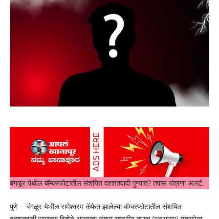
बंगळूर येथील बॉम्बस्फोटातील संशयित दहशतवादी पुण्यात? तपास यंत्रणा अलर्ट.
पुणे – बंगळूर येथील रामेश्वरम कॅफेत झालेल्या बॉम्बस्फोटातील संशयित
दहशतवादी पुण्याच्या दिशेने आल्याचा संशय राष्ट्रीय तपास (एनआयए) यंत्रणेला