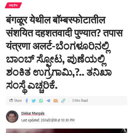
राष्ट्रीय
बंगळूर येथील बॉम्बस्फोटातील
संशयित दहशतवादी पुण्यात? तपास
यंत्रणा अलर्ट-ಬೆಂಗಳೂರಿನಲ್ಲಿ
ಬಾಂಬ್ ಸ್ಫೋಟ, ಪುಣೆಯಲ್ಲಿ
ಶಂಕಿತ ಉಗ್ರಗಾಮಿ,?.. ತನಿಖಾ
ಸಂಸ್ಥೆ ಎಚ್ಚರಿಕೆ.
Share
3 Min Read
Dinkar Margale
Last updated: 2024/03/08 at 10:30 PM