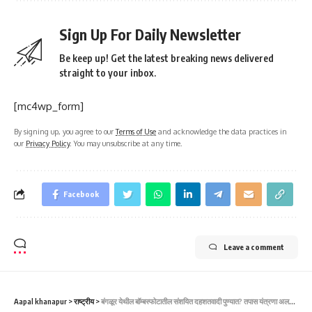
Sign Up For Daily Newsletter
Be keep up! Get the latest breaking news delivered
straight to your inbox.
[mc4wp_form]
By signing up, you agree to our
Terms of Use
and acknowledge the data practices in
our
Privacy Policy
. You may unsubscribe at any time.
Facebook
Leave a comment
Aapal khanapur
>
राष्ट्रीय
>
बंगळूर येथील बॉम्बस्फोटातील संशयित दहशतवादी पुण्यात? तपास यंत्रणा अलर्ट-ಬೆಂಗಳೂರಿನಲ್ಲಿ ಬಾಂಬ್ ಸ್ಫೋಟ, ಪುಣೆಯಲ್ಲಿ ಶಂಕಿತ ಉಗ್ರಗಾಮಿ,?.. ತನಿಖಾ ಸಂಸ್ಥೆ ಎಚ್ಚರಿಕೆ.