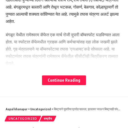
आहे. बंगळुरमधून बल्लारी आणि तेथून भटकळ, गोकर्ण, बेळगाव, कोल्हापूरमार्गे तो
पुण्यात आल्याची शक्यता वर्तविण्यात येत आहे. त्यामुळे तपास यंत्रणा अलर्ट झाल्या
आहेत.
बंगळूर येथील रामेश्वरम कॅफेत एक मार्च रोजी दुपारी बॉम्बस्फोट घडविण्यात आला
होता. या स्फोटात कॅफेमधील ग्राहक आणि कर्मचाऱ्यांसह दहा लोक जखमी झाले
होते. गृह मंत्रालयाने या बॉम्बस्फोटाचा तपास ‘एनआयए’कडे सोपवला आहे. या
स्फोटानंतर तपास यंत्रणांनी रामेश्वरम कॅफेतील सीसीटीव्ही चित्रीकरण ताब्यात
घेतले.
टोपी, मास्क आणि चष्मा घातलेला हा संशयित दहशतवादी कॅफेत प्रवेश करताना
Continue Reading
आढळून आला. स्फोटकांनी भरलेली पिशवी ठेवून तो तेथून पसार झाल्याचे
सीसीटीव्ही कॅमेऱ्यात आढळून आले आहे. स्फोट घडवण्यासाठी टायमरसह आयईडी
उपकरण वापरण्यात आले होते.
Aapal khanapur
>
Uncategorized
>
बिबट्याने युवतीचा मृतदेह खाल्ला, झाडावर जाऊन बिबट्याही संपला, साताऱ्याच्या ‘अजिंक्यतारा’वर भयानक घडलं-ಯುವತಿಯ ಮೃತದೇಹ ತಿಂದ ಚಿರತೆ, ಮರ ಹತ್ತಿ ಚಿರತೆಯೂ ಸಾವನ್ನಪ್ಪಿದ ಭೀಕರ ಘಟನೆ ಸತಾರಾದ ‘ಅಜಿಂಕ್ಯತಾರಾ’ದಲ್ಲಿ ನಡೆದಿದೆ.
- Advertisement -
UNCATEGORIZED
राष्ट्रीय