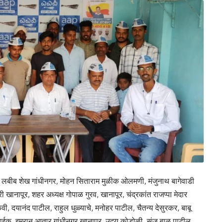
क्ष लबीब शेख गांधीनगर, मोहन सिताराम मुळीक ओलमणी, मंजुनाथ बागेवाडी
ी खानापूर, शहर अध्यक्ष गोपाळ गुरव, खानापूर, चंद्रकांत राजप्पा मेदार
वी, दयानंद पाटील, राहुल धुळ्याचे, मनोहर पाटील, चैतन्य देसुरकर, बाबू
त नाईक, इम्रान आतार गांधीनगर खानापूर, उदय कोडोळी, संजू बाळू पाटील