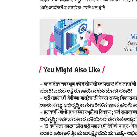
आदि कार्यकर्ते व नागरिक उपस्थित होते
You Might Also Like
लग्नानंतर नववधूच दरोडेखोरांसोबत पसार! दोन
ಪರಾರಿ! ಎರಡು ಲಕ್ಷ ರೂಪಾಯಿ ನಗದು ದೋಚಿ ಪರಾರಿ!
श्री महालक्ष्मी देवीच्या यात्रेसाठी नेरसा सज्ज; विका
ಊರು ಸಜ್ಜು; ಅಭಿವೃದ್ಧಿ ಕಾಮಗಾರಿಗಳಿಗೆ ಶಾಸಕ ಹಲಗೇಕ
हलकर्णी-गांधीनगर स्मशानभूमीचा विकास ; सर्व समा
ಅಭಿವೃದ್ಧಿ; ಸರ್ವ ಸಮಾಜದ ವತಿಯಿಂದ ವನಮಹೋತ್ಸವ
19 वर्षांनंतर काटगाळीत श्री महालक्ष्मी देवीची यात्
ನಂತರ ಕಾಟಗಾಳಿ ಶ್ರೀ ಮಹಾಲಕ್ಷ್ಮೀ ದೇವಿಯ ಜಾತ್ರೆ – ಅಭಿ