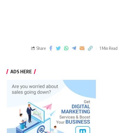
Share
1 Min Read
ADS HERE