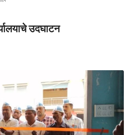
घाटन
र्यालयाचे उदघाटन