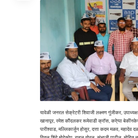
यावेळी जनरल सेक्रेटरी शिवाजी लक्ष्मण गुंजीकर, उपाध्य
खानापूर, रमेश कौंदलकर रूमेवाडी क्रॉस, करे्प्पा बेकींनकेर
पारीश्वाड, मल्लिकार्जुन होसुर, दत्ता कदम मळव, महादेव दळ
विठ्ठल शिंदे मोदेकोप, राहुल गोरल, संभाजी पाटील, मोहि