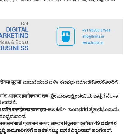
 लाखांची रोकड लुटली!ಮದುವೆಯಾದ ಬಳಿಕ ನವವಧು ದರೋಡೆಕೋರರೊಂದಿಗೆ
सकामांना आमदार हलगेकरांचा शब्द- ಶ್ರೀ ಮಹಾಲಕ್ಷ್ಮೀ ದೇವಿಯ ಜಾತ್ರೆಗೆ ನೆರಸಾ
ರ ಭರವಸೆ.
जाच्या वतीने वनमहोत्सव उत्साहात-ಹಲಕರ್ಣಿ- ಗಾಂಧಿನಗರ ಸ್ಮಶಾನಭೂಮಿಯ
 ಸಂಭ್ರಮದಿಂದ.
रा-विकासकामांसाठी प्रशासन सज्ज ; आमदार विठ्ठलराव हलगेकर-19 ವರ್ಷಗಳ
ವೃದ್ಧಿ ಕಾಮಗಾರಿಗಳಿಗೆ ಆಡಳಿತ ಸಜ್ಜು; ಶಾಸಕ ವಿಠ್ಠಲರಾವ್ ಹಲಗೇಕರ್.