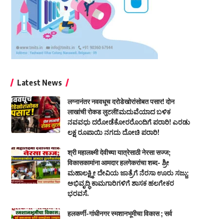
Latest News
लग्नानंतर नववधूच दरोडेखोरांसोबत पसार! दोन
लाखांची रोकड लुटली!ಮದುವೆಯಾದ ಬಳಿಕ
ನವವಧು ದರೋಡೆಕೋರರೊಂದಿಗೆ ಪರಾರಿ! ಎರಡು
ಲಕ್ಷ ರೂಪಾಯಿ ನಗದು ದೋಚಿ ಪರಾರಿ!
श्री महालक्ष्मी देवीच्या यात्रेसाठी नेरसा सज्ज;
विकासकामांना आमदार हलगेकरांचा शब्द- ಶ್ರೀ
ಮಹಾಲಕ್ಷ್ಮೀ ದೇವಿಯ ಜಾತ್ರೆಗೆ ನೆರಸಾ ಊರು ಸಜ್ಜು;
ಅಭಿವೃದ್ಧಿ ಕಾಮಗಾರಿಗಳಿಗೆ ಶಾಸಕ ಹಲಗೇಕರ
ಭರವಸೆ.
हलकर्णी-गांधीनगर स्मशानभूमीचा विकास ; सर्व