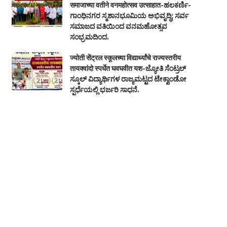
समाजाच्या वतीने वनमहोत्सव उत्साहात-ಹಲಕರ್ಣಿ-
ಗಾಂಧಿನಗರ ಸ್ಮಶಾನಭೂಮಿಯ ಅಭಿವೃದ್ಧಿ; ಸರ್ವ
ಸಮಾಜದ ವತಿಯಿಂದ ವನಮಹೋತ್ಸವ
ಸಂಭ್ರಮದಿಂದ.
ज्योती सेंट्रल स्कूलच्या विद्यार्थ्यांचे राज्यस्तरीय
तायक्वांदो स्पर्धेत घवघवीत यश-ಜ್ಯೋತಿ ಸೆಂಟ್ರಲ್
ಸ್ಕೂಲ್ ವಿದ್ಯಾರ್ಥಿಗಳ ರಾಜ್ಯಮಟ್ಟದ ಟೇಕ್ವಾಂಡೋ
ಸ್ಪರ್ಧೆಯಲ್ಲಿ ಭರ್ಜರಿ ಸಾಧನೆ.