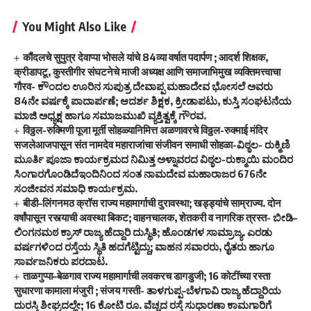
You Might Also Like
कौंदलचे सुपुत्र देवाप्पा भोसले यांचे 84व्या वर्षात पदार्पण ; आदर्श शिक्षक,
क्रीडापटू, कुस्तीगीर संघटनेचे माजी अध्यक्ष आणि समाजाभिमुख व्यक्तिमत्त्वाचा
गौरव- ಕೌಂದಲ ಊರಿನ ಸುಪುತ್ರ ದೇವಾಪ್ಪ ಮಹಾದೇವ ಭೋಸಲೆ ಅವರು
84ನೇ ವರ್ಷಕ್ಕೆ ಪಾದಾರ್ಪಣೆ; ಆದರ್ಶ ಶಿಕ್ಷಕ, ಕ್ರೀಡಾಪಟು, ಕುಸ್ತಿ ಸಂಘಟನೆಯ
ಮಾಜಿ ಅಧ್ಯಕ್ಷ ಹಾಗೂ ಸಮಾಜಮುಖಿ ವ್ಯಕ್ತಿತ್ವಕ್ಕೆ ಗೌರವ.
विठ्ठल-रुक्मिणी पूजा मूर्ती सोहळ्यानिमित्त अळणावरचे विठ्ठल-रुक्माई मंदिर
सजलेआजपासून संत नामदेव महाराजांचा संजीवन समाधी सोहळा-ವಿಠ್ಠಲ- ರುಕ್ಮಿಣಿ
ಮೂರ್ತಿ ಪೂಜಾ ಕಾರ್ಯಕ್ರಮದ ನಿಮಿತ್ತ ಅಳ್ನಾವರದ ವಿಠ್ಠಲ-ರುಕ್ಮಾಯಿ ಮಂದಿರ
ಸಿಂಗಾರಗೊಂಡಿದೆಇಂದಿನಿಂದ ಸಂತ ನಾಮದೇವ ಮಹಾರಾಜರ 676ನೇ
ಸಂಜೀವನ ಸಮಾಧಿ ಕಾರ್ಯಕ್ರಮ.
बीडी–लिंगनमठ क्रॉस राज्य महामार्गाची दुरावस्था; खड्ड्यांचे साम्राज्य. दोन
वर्षांपासून रस्त्याची अवस्था बिकट; वाहनचालक, शेतकरी व नागरिक त्रस्त- ಬೀಡಿ–
ಲಿಂಗನಮಠ ಕ್ರಾಸ್ ರಾಜ್ಯ ಹೆದ್ದಾರಿ ದುಸ್ಥಿತಿ; ಹೊಂಡಗಳ ಸಾಮ್ರಾಜ್ಯ. ಎರಡು
ವರ್ಷಗಳಿಂದ ರಸ್ತೆಯ ಸ್ಥಿತಿ ಹದಗೆಟ್ಟಿದ್ದು; ವಾಹನ ಸವಾರರು, ರೈತರು ಹಾಗೂ
ಸಾರ್ವಜನಿಕರು ಪರದಾಟ.
ताळगुप्पा–बेळगाव राज्य महामार्गाची लवकरच डागडुजी; 16 कोटींच्या रस्ता
सुधारणा कामाला मंजुरी ; संजय गस्ती- ತಾಳಗುಪ್ಪ–ಬೆಳಗಾವಿ ರಾಜ್ಯ ಹೆದ್ದಾರಿಯ
ದುರಸ್ತಿ ಶೀಘ್ರದಲ್ಲೇ; 16 ಕೋಟಿ ರೂ. ವೆಚ್ಚದ ರಸ್ತೆ ಸುಧಾರಣಾ ಕಾಮಗಾರಿಗೆ