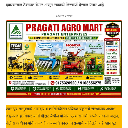
दवाखान्यात ठेवण्यात येणार असून सकाळी डिस्चार्ज देण्यात येणार आहे.
- Advertisement -
खानापूर तालुक्याचे आमदार व शांतिनिकेतन पब्लिक स्कूलचे संस्थापक अध्यक्ष
विठ्ठलराव हलगेकर यांनी म्हैसूर येथील पोलीस प्रशासनाशी संपर्क साधला असून,
पोलीस अधिकाऱ्यांनी काळजी करण्याचे कारण नसल्याचे सांगितले आहे.खानापूर