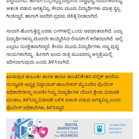
ಪಲ್ಟಿಯಾಗಿದೆ. ಹಾಗಾಗಿ ಬಸ್ಸಿನಲ್ಲಿದ್ದ ಎಲ್ಲರಿಗೂ ಸಣ್ಣಪುಟ್ಟ ಗಾಯಗಳಾಗಿದ್ದು,
ಆತಂಕ ಪಡುವ ಅಗತ್ಯವಿಲ್ಲ. ಕೇವಲ ಮೂರು ವಿದ್ಯಾರ್ಥಿಗಳು ಮಾತ್ರ ಸ್ವಲ್ಪ
ಗೀಚಿದ್ದಾರೆ. ಹಾಗಾಗಿ ಅವರಿಗೆ ಪ್ರಥಮ ಚಿಕಿತ್ಸೆ ನೀಡಲಾಗಿದೆ.
ಸಾಲಾಗಿ ಹೋಗುತ್ತಿದ್ದ ಎರಡು ಬಸ್‌ಗಳಲ್ಲಿ ಒಂದು ಅಪಘಾತವಾಗಿದೆ. ಎಲ್ಲಾ
ವಿದ್ಯಾರ್ಥಿಗಳನ್ನು ಮೊದಲೇ ಕಾಯ್ದಿರಿಸಿದ ರೆಸಾರ್ಟ್‌ಗೆ ಕರೆತರಲಾಗಿದೆ. ಅಲ್ಲಿ
ಎಲ್ಲರೂ ಸುರಕ್ಷಿತವಾಗಿದ್ದಾರೆ. ಕೇವಲ ಮೂರು ವಿದ್ಯಾರ್ಥಿಗಳು ಸಣ್ಣ ಪುಟ್ಟ
ಗಾಯಗಳಾಗಿದ್ದು . ಹೀಗಾಗಿ ಇಂದು ರಾತ್ರಿ ಮೂವರನ್ನು ಆಸ್ಪತ್ರೆಯಲ್ಲಿ
ಇರಿಸಲಾಗುವುದು ಎಂದು ತಿಳಿಸಿಲಾಗಿದೆ.
ಖಾನಾಪುರ ತಾಲೂಕು ಶಾಸಕ ಹಾಗೂ ಶಾಂತಿನಿಕೇತನ ಪಬ್ಲಿಕ್ ಶಾಲೆಯ
ಸಂಸ್ಥಾಪಕ ಅಧ್ಯಕ್ಷ ವಿಠ್ಠಲರಾವ್ ಹಾಲಗೇಕರ್ ಮೈಸೂರಿನ ಪೊಲೀಸ್
ಅಧಿಕಾರಿಗಳನ್ನು ಸಂಪರ್ಕಿಸಿದ್ದು, ವಿದ್ಯಾರ್ಥಿಗಳ ಯೋಗ ಕ್ಷೇಮ ವಿಚಾರಣೆ
ಮಾಡಲು ತಿಳಿಸಿದ್ದು ವಿಚಾರಣೆ ಬಳಿಕ ಆತಂಕ ಪಡುವ ಅಗತ್ಯವಿಲ್ಲ ಎಂದು
ಪೊಲೀಸ್ ಅಧಿಕಾರಿಗಳು ತಿಳಿಸಿದ್ದಾರೆ.