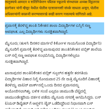
तालुक्याचे आमदार व शांतिनिकेतन पब्लिक स्कूलचे संस्थापक अध्यक्ष विठ्ठलराव
हलगेकर यांनी म्हैसूर येथील पोलीस प्रशासनाशी संपर्क साधला असून, पोलीस
अधिकाऱ्यांनी काळजी करण्यासारखे काही कारण नसल्याचे सांगितले आहे.
ಪ್ರವಾಸಕ್ಕೆ ತೆರಳಿದ್ದ ಶಾಂತಿ ನಿಕೇತನ ಶಾಲಾ ವಿದ್ಯಾರ್ಥಿಗಳ ಬಸ್ಸಿಗೆ ಸಣ್ಣ
ಅಪಘಾತ. ಎಲ್ಲ ವಿದ್ಯಾರ್ಥಿಗಳು ಸುರಕ್ಷಿತವಾಗಿದ್ದಾರೆ.
ಮೈಸೂರು; (ತುಳಸಿ ದಿನಕರ ಮಾರ್ಗಲೆ ಕಿರ್ಕೋಳ ಗಾಯಗೊಂಡ ವಿದ್ಯಾರ್ಥಿನಿ)
ಮೈಸೂರಿಗೆ ಪ್ರವಾಸಕ್ಕೆ ತೆರಳಿದ್ದ ಖಾನಾಪುರದ ಶಾಂತಿನಿಕೇತನ ಪಬ್ಲಿಕ್ ಶಾಲೆಯ
ಬಸ್ ನಲ್ಲಿ ಸಣ್ಣ ಅಪಘಾತ ಸಂಭವಿಸಿದ್ದು, ವಿದ್ಯಾರ್ಥಿಗಳೆಲ್ಲರೂ
ಸುರಕ್ಷಿತವಾಗಿದ್ದಾರೆ.
ಖಾನಾಪುರದ ಶಾಂತಿನಿಕೇತನ ಪಬ್ಲಿಕ್ ಸ್ಕೂಲ್‌ನ ಹತ್ತನೇ ತರಗತಿಯ
ವಿದ್ಯಾರ್ಥಿಗಳ ವಿಹಾರ ನಿನ್ನೆ ಸೋಮವಾರ 25 ನೇ ರಾತ್ರಿ ಮೈಸೂರಿಗೆ ವಿಹಾರಕ್ಕೆ
ತೆರಳಿದ್ದು. ವಾಟರ್ ಪಾರ್ಕ್‌ನಲ್ಲಿ ಒಂದು ದಿನದ ಪ್ರವಾಸವನ್ನು
ಆಯೋಜಿಸಲಾಗಿತ್ತು. ಬಳಿಕ ಸಂಜೆ ಎಲ್ಲರೂ ಚಾಮುಂಡಿ ಬೆಟ್ಟದಲ್ಲಿ
ಚಾಮುಂಡೇಶ್ವರಿಯ ದರ್ಶನ ಪಡೆದು ಮೈಸೂರು ನಗರಕ್ಕೆ ಆಗಮಿಸಿದ್ದರು. ಬಸ್
ಟಯರ್ ಡಿವೈಡರ್ ಗೆ ಅಪ್ಪಳಿಸಿ ಟೈರ್ ಒಡೆದಿದ್ದರಿಂದ ನಿಧಾನವಾಗಿ ಬಸ್