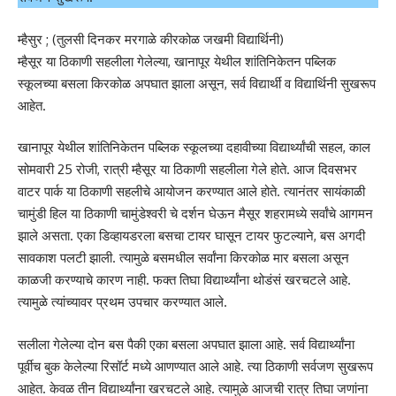
म्हैसुर ; (तुलसी दिनकर मरगाळे कीरकोळ जखमी विद्यार्थिनी)
म्हैसूर या ठिकाणी सहलीला गेलेल्या, खानापूर येथील शांतिनिकेतन पब्लिक
स्कूलच्या बसला किरकोळ अपघात झाला असून, सर्व विद्यार्थी व विद्यार्थिनी सुखरूप
आहेत.
खानापूर येथील शांतिनिकेतन पब्लिक स्कूलच्या दहावीच्या विद्यार्थ्यांची सहल, काल
सोमवारी 25 रोजी, रात्री म्हैसूर या ठिकाणी सहलीला गेले होते. आज दिवसभर
वाटर पार्क या ठिकाणी सहलीचे आयोजन करण्यात आले होते. त्यानंतर सायंकाळी
चामुंडी हिल या ठिकाणी चामुंडेश्वरी चे दर्शन घेऊन मैसूर शहरामध्ये सर्वांचे आगमन
झाले असता. एका डिव्हायडरला बसचा टायर घासून टायर फुटल्याने, बस अगदी
सावकाश पलटी झाली. त्यामुळे बसमधील सर्वांना किरकोळ मार बसला असून
काळजी करण्याचे कारण नाही. फक्त तिघा विद्यार्थ्यांना थोडंसं खरचटले आहे.
त्यामुळे त्यांच्यावर प्रथम उपचार करण्यात आले.
सलीला गेलेल्या दोन बस पैकी एका बसला अपघात झाला आहे. सर्व विद्यार्थ्यांना
पूर्वीच बुक केलेल्या रिसॉर्ट मध्ये आणण्यात आले आहे. त्या ठिकाणी सर्वजण सुखरूप
आहेत. केवळ तीन विद्यार्थ्यांना खरचटले आहे. त्यामुळे आजची रात्र तिघा जणांना