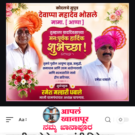
Aapal khanapur
>
खानापूर तालुका
>
सहलीला गेलेल्या, शांती निकेतन शाळेच्या विद्यार्थ्यांच्या बसला किरकोळ अपघात. सर्वजण सुखरूप-ಪ್ರವಾಸಕ್ಕೆ ತೆರಳಿದ್ದ ಶಾಂತಿ ನಿಕೇತನ ಶಾಲಾ ವಿದ್ಯಾರ್ಥಿಗಳ ಬಸ್ಸಿಗೆ ಸಣ್ಣ ಅಪಘಾತ. ಎಲ್ಲ ವಿದ್ಯಾರ್ಥಿಗಳು ಸುರಕ್ಷಿತವಾಗಿದ್ದಾರೆ.
Aa
खानापूर तालुका