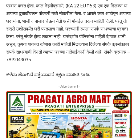
प्रवास करत होता. काल नेहमीप्रमाणे, (KA 22 EU 1153) एच एफ डिलक्स या
आपल्या दुचाकीवरून फॅक्टरी मध्ये नोकरीला गेला. व आपले काम आटोपून आपल्या
घरच्यांना, भाजी व बाजार घेऊन येतो असी मोबाईल वरून माहिती दिली. परंतु तो
रात्री उशीरापर्यंत घरी परतलाच नाही. घरच्यांनी त्याला संपर्क साधण्याचा प्रयत्न
केला. परंतु संपर्क होऊ शकला नाही. यासंदर्भात पोलिसांना माहिती देण्यात आली
असून, कृपया याबाबत कोणास काही माहिती मिळाल्यास दिलेल्या संपर्क क्रमांकावर
संपर्क साधण्याची विनंती त्याच्या घरच्या नातेवाईकांनी केली आहे. संपर्क क्रमांक –
7892143035.
ಕಳೆದು ಹೋಗಿದೆ ಪತ್ತೆಯಾದರೆ ತಕ್ಷಣ ಮಾಹಿತಿ ನೀಡಿ.
- Advertisement -