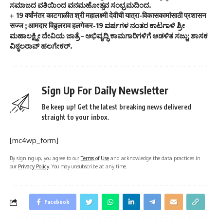
ಸಮಾಜದ ವತಿಯಿಂದ ವನಮಹೋತ್ಸವ ಸಂಭ್ರಮದಿಂದ.
19 वर्षांनंतर काटगाळीत श्री महालक्ष्मी देवीची यात्रा-विकासकामांसाठी प्रशासन
सज्ज ; आमदार विठ्ठलराव हलगेकर-19 ವರ್ಷಗಳ ನಂತರ ಕಾಟಗಾಳಿ ಶ್ರೀ
ಮಹಾಲಕ್ಷ್ಮೀ ದೇವಿಯ ಜಾತ್ರೆ – ಅಭಿವೃದ್ಧಿ ಕಾಮಗಾರಿಗಳಿಗೆ ಆಡಳಿತ ಸಜ್ಜು; ಶಾಸಕ
ವಿಠ್ಠಲರಾವ್ ಹಲಗೇಕರ್.
Sign Up For Daily Newsletter
Be keep up! Get the latest breaking news delivered
straight to your inbox.
[mc4wp_form]
By signing up, you agree to our
Terms of Use
and acknowledge the data practices in
our
Privacy Policy
. You may unsubscribe at any time.
Facebook