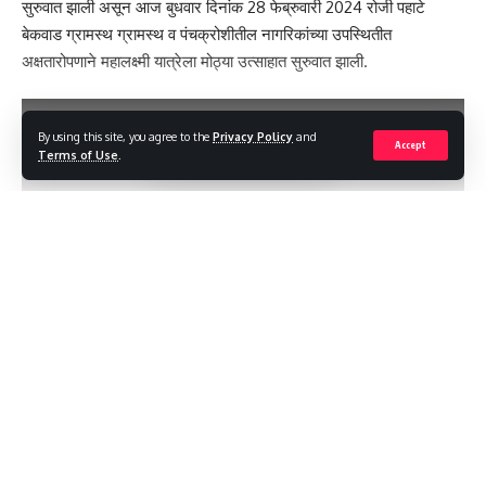
सुरुवात झाली असून आज बुधवार दिनांक 28 फेब्रुवारी 2024 रोजी पहाटे
बेकवाड ग्रामस्थ ग्रामस्थ व पंचक्रोशीतील नागरिकांच्या उपस्थितीत
यावेळी करंबळ, कौंदल, होणकल, जळगे, रूमेवाडी, खानापूर शहर, तसेच खानापूर
अक्षतारोपणाने महालक्ष्मी यात्रेला मोठ्या उत्साहात सुरुवात झाली.
तालुक्यातील कानाकोपऱ्यातून आलेल्या नातेवाईक व ग्रामस्थांनी हजारोंच्या संख्येने
या महालक्ष्मी यात्रा सोहळ्यास उपस्थिती दर्शविली आहे.
By using this site, you agree to the
Privacy Policy
and
- Advertisement -
Accept
Terms of Use
.
Continue Reading
Aapal Khanapur / आपलं खानापूर
//