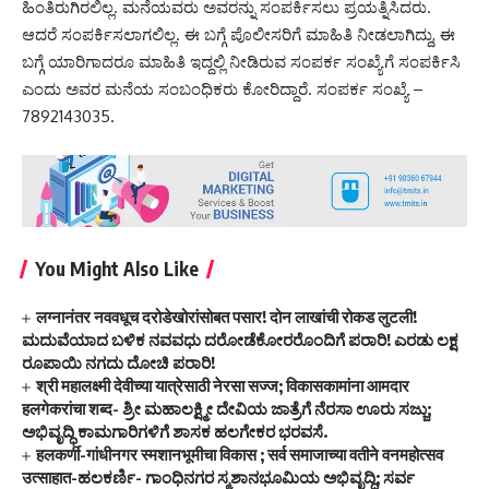
ಹಿಂತಿರುಗಿರಲಿಲ್ಲ. ಮನೆಯವರು ಅವರನ್ನು ಸಂಪರ್ಕಿಸಲು ಪ್ರಯತ್ನಿಸಿದರು.
ಆದರೆ ಸಂಪರ್ಕಿಸಲಾಗಲಿಲ್ಲ. ಈ ಬಗ್ಗೆ ಪೊಲೀಸರಿಗೆ ಮಾಹಿತಿ ನೀಡಲಾಗಿದ್ದು, ಈ
ಬಗ್ಗೆ ಯಾರಿಗಾದರೂ ಮಾಹಿತಿ ಇದ್ದಲ್ಲಿ ನೀಡಿರುವ ಸಂಪರ್ಕ ಸಂಖ್ಯೆಗೆ ಸಂಪರ್ಕಿಸಿ
ಎಂದು ಅವರ ಮನೆಯ ಸಂಬಂಧಿಕರು ಕೋರಿದ್ದಾರೆ. ಸಂಪರ್ಕ ಸಂಖ್ಯೆ –
7892143035.
You Might Also Like
लग्नानंतर नववधूच दरोडेखोरांसोबत पसार! दोन लाखांची रोकड लुटली!
ಮದುವೆಯಾದ ಬಳಿಕ ನವವಧು ದರೋಡೆಕೋರರೊಂದಿಗೆ ಪರಾರಿ! ಎರಡು ಲಕ್ಷ
ರೂಪಾಯಿ ನಗದು ದೋಚಿ ಪರಾರಿ!
श्री महालक्ष्मी देवीच्या यात्रेसाठी नेरसा सज्ज; विकासकामांना आमदार
हलगेकरांचा शब्द- ಶ್ರೀ ಮಹಾಲಕ್ಷ್ಮೀ ದೇವಿಯ ಜಾತ್ರೆಗೆ ನೆರಸಾ ಊರು ಸಜ್ಜು;
ಅಭಿವೃದ್ಧಿ ಕಾಮಗಾರಿಗಳಿಗೆ ಶಾಸಕ ಹಲಗೇಕರ ಭರವಸೆ.
हलकर्णी-गांधीनगर स्मशानभूमीचा विकास ; सर्व समाजाच्या वतीने वनमहोत्सव
उत्साहात-ಹಲಕರ್ಣಿ- ಗಾಂಧಿನಗರ ಸ್ಮಶಾನಭೂಮಿಯ ಅಭಿವೃದ್ಧಿ; ಸರ್ವ