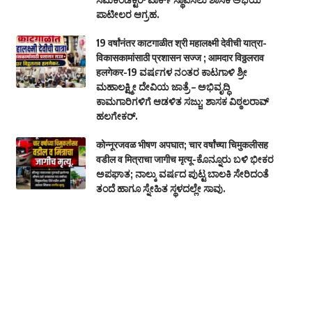
ಪಾಟೀಲರ ಆಗ್ರಹ.
19 वर्षांनंतर काटगाळीत श्री महालक्ष्मी देवीची यात्रा-
विकासकामांसाठी प्रशासन सज्ज ; आमदार विठ्ठलराव
हलगेकर-19 ವರ್ಷಗಳ ನಂತರ ಕಾಟಗಾಳಿ ಶ್ರೀ
ಮಹಾಲಕ್ಷ್ಮೀ ದೇವಿಯ ಜಾತ್ರೆ – ಅಭಿವೃದ್ಧಿ
ಕಾಮಗಾರಿಗಳಿಗೆ ಆಡಳಿತ ಸಜ್ಜು; ಶಾಸಕ ವಿಠ್ಠಲರಾವ್
ಹಲಗೇಕರ್.
कोन्नूरजवळ भीषण अपघात; चार वर्षांच्या चिमुकलीसह
वडील व मित्राचा जागीच मृत्यू-ಕೊನ್ನೂರು ಬಳಿ ಭೀಕರ
ಅಪಘಾತ; ನಾಲ್ಕು ವರ್ಷದ ಪುಟ್ಟ ಬಾಲಕಿ ಸೇರಿದಂತೆ
ತಂದೆ ಹಾಗೂ ಸ್ನೇಹಿತ ಸ್ಥಳದಲ್ಲೇ ಸಾವು.