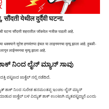
. सौंदती येथील दुर्दैवी घटना.
्याची घटना सौंदत्ती शहरातील जॉकवेल नजीक घडली आहे.
या धक्क्याने सुरेश हणमंतप्पा इंचल या लाइनमनचा मृत्यू झाला आहे. हुबळी-
लागून लाईनमनचा मृत्यू झाला आहे.
 ಶಾಕ್ ನಿಂದ ಲೈನ್ ಮ್ಯಾನ್ ಸಾವು
ತಿ ಪಟ್ಟಣದ ಜಾಕ್ವೆಲ್ ನಲ್ಲಿ ನಡೆದಿದೆ.
 ವಿದ್ಯುತ್‌ ಶಾಕ್ ನಿಂದ ಸುರೇಶ ಹನಮಂತಪ್ಪ ಇಂಚಲ ಲೈನ್ ಮ್ಯಾನ್
 ಮಾಡುವ ಜಾಕ್ವೆಲ್ ಬಳಿ ವಿದ್ಯುತ್ ಶಾಕ್ ಉಂಟಾಗಿ ಮೃತಪಟ್ಟದ್ದಾನೆ ಎಂದು