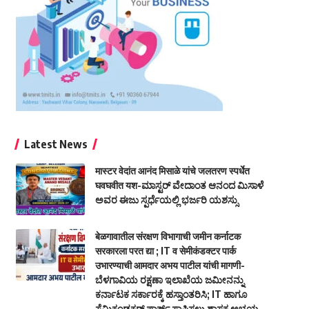
Latest News
मास्टर वेदांत आनंद मिसाळे यांचे जलतरण स्पर्धेत
घवघवीत यश-ಮಾಸ್ಟರ್ ವೇದಾಂತ ಆನಂದ ಮಿಸಾಳೆ
ಅವರ ಈಜು ಸ್ಪರ್ಧೆಯಲ್ಲಿ ಭರ್ಜರಿ ಯಶಸ್ಸು
बेळगावातील संरक्षण विभागाची जमीन कर्नाटक
सरकारला परत द्या ; IT व सेमीकंडक्टर पार्क
उभारण्याची आमदार अभय पाटील यांची मागणी-
ಬೆಳಗಾವಿಯ ರಕ್ಷಣಾ ಇಲಾಖೆಯ ಜಮೀನನ್ನು
ಕರ್ನಾಟಕ ಸರ್ಕಾರಕ್ಕೆ ಹಸ್ತಾಂತರಿಸಿ; IT ಹಾಗೂ
ಸೆಮಿಕಂಡಕ್ಟರ್ ಪಾರ್ಕ್ ಸ್ಥಾಪಿಸಲು ಶಾಸಕ ಅಭಯ