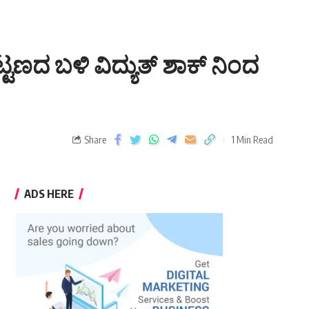
ಿ ಪಟ್ಟಣದ ಬಳಿ ವಿದ್ಯುತ್ ಶಾಕ್ ನಿಂದ
Share
1 Min Read
ADS HERE