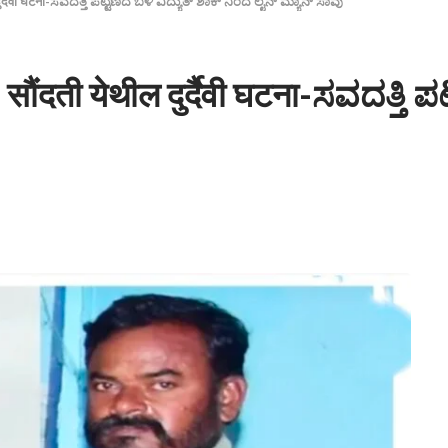
थील दुर्दैवी घटना-ಸವದತ್ತಿ ಪಟ್ಟಣದ ಬಳಿ ವಿದ್ಯುತ್ ಶಾಕ್ ನಿಂದ ಲೈನ್ ಮ್ಯಾನ್ ಸಾವು
यू. सौंदती येथील दुर्दैवी घटना-ಸವದತ್ತ