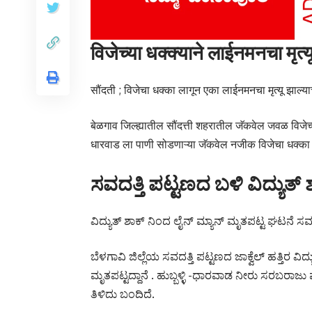
विजेच्या धक्क्याने लाईनमनचा मृत्यू
सौंदती ; विजेचा धक्का लागून एका लाईनमनचा मृत्यू झाल
बेळगाव जिल्ह्यातील सौंदत्ती शहरातील जॅकवेल‌ जवळ विजेच्
धारवाड ला पाणी सोडणाऱ्या जॅकवेल‌ नजीक विजेचा धक्का 
ಸವದತ್ತಿ ಪಟ್ಟಣದ ಬಳಿ ವಿದ್ಯುತ್
ವಿದ್ಯುತ್ ಶಾಕ್ ನಿಂದ ಲೈನ್ ಮ್ಯಾನ್ ಮೃತಪಟ್ಟ ಘಟನೆ ಸವದತ್
ಬೆಳಗಾವಿ ಜಿಲ್ಲೆಯ ಸವದತ್ತಿ ಪಟ್ಟಣದ ಜಾಕ್ವೆಲ್‌ ಹತ್ತಿರ
ಮೃತಪಟ್ಟದ್ದಾನೆ . ಹುಬ್ಬಳ್ಳಿ -ಧಾರವಾಡ ನೀರು ಸರಬರಾಜು
ತಿಳಿದು ಬಂದಿದೆ.