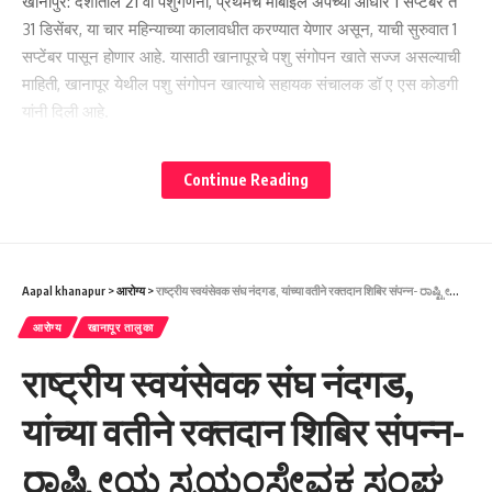
खानापुर: देशातील 21 वी पशुगणना, प्रथमच मोबाईल ॲपच्या आधारे 1 सप्टेंबर ते
31 डिसेंबर, या चार महिन्याच्या कालावधीत करण्यात येणार असून, याची सुरुवात 1
सप्टेंबर पासून होणार आहे. यासाठी खानापूरचे पशु संगोपन खाते सज्ज असल्याची
माहिती, खानापूर येथील पशु संगोपन खात्याचे सहायक संचालक डॉ ए एस कोडगी
यांनी दिली आहे.
Continue Reading
Aapal khanapur
>
आरोग्य
>
राष्ट्रीय स्वयंसेवक संघ नंदगड, यांच्या वतीने रक्तदान शिबिर संपन्न- ರಾಷ್ಟ್ರೀಯ ಸ್ವಯಂಸೇವಕ ಸಂಘ ನಂದಗಢದ ವತಿಯಿಂದ ರಕ್ತದಾನ ಶಿಬಿರ.
आरोग्य
खानापूर तालुका
राष्ट्रीय स्वयंसेवक संघ नंदगड,
यांच्या वतीने रक्तदान शिबिर संपन्न-
ರಾಷ್ಟ್ರೀಯ ಸ್ವಯಂಸೇವಕ ಸಂಘ