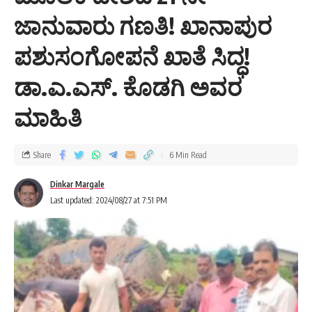
ಜಾನುವಾರು ಗಣತಿ! ಖಾನಾಪುರ
ಪಶುಸಂಗೋಪನೆ ಖಾತೆ ಸಿದ್ಧ!
ಡಾ.ಎ.ಎಸ್. ಕೊಡಗಿ ಅವರ
ಮಾಹಿತಿ
Share
6 Min Read
Dinkar Margale
Last updated: 2024/08/27 at 7:51 PM