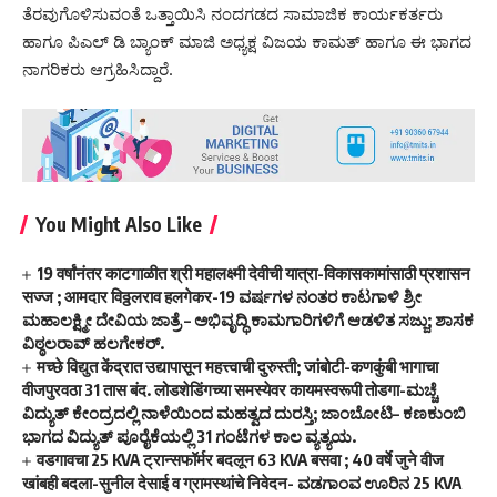
ತೆರವುಗೊಳಿಸುವಂತೆ ಒತ್ತಾಯಿಸಿ ನಂದಗಡದ ಸಾಮಾಜಿಕ ಕಾರ್ಯಕರ್ತರು
ಹಾಗೂ ಪಿಎಲ್ ಡಿ ಬ್ಯಾಂಕ್ ಮಾಜಿ ಅಧ್ಯಕ್ಷ ವಿಜಯ ಕಾಮತ್ ಹಾಗೂ ಈ ಭಾಗದ
ನಾಗರಿಕರು ಆಗ್ರಹಿಸಿದ್ದಾರೆ.
You Might Also Like
19 वर्षांनंतर काटगाळीत श्री महालक्ष्मी देवीची यात्रा-विकासकामांसाठी प्रशासन
सज्ज ; आमदार विठ्ठलराव हलगेकर-19 ವರ್ಷಗಳ ನಂತರ ಕಾಟಗಾಳಿ ಶ್ರೀ
ಮಹಾಲಕ್ಷ್ಮೀ ದೇವಿಯ ಜಾತ್ರೆ – ಅಭಿವೃದ್ಧಿ ಕಾಮಗಾರಿಗಳಿಗೆ ಆಡಳಿತ ಸಜ್ಜು; ಶಾಸಕ
ವಿಠ್ಠಲರಾವ್ ಹಲಗೇಕರ್.
मच्छे विद्युत केंद्रात उद्यापासून महत्त्वाची दुरुस्ती; जांबोटी-कणकुंबी भागाचा
वीजपुरवठा 31 तास बंद. लोडशेडिंगच्या समस्येवर कायमस्वरूपी तोडगा-ಮಚ್ಚೆ
ವಿದ್ಯುತ್ ಕೇಂದ್ರದಲ್ಲಿ ನಾಳೆಯಿಂದ ಮಹತ್ವದ ದುರಸ್ತಿ; ಜಾಂಬೋಟಿ– ಕಣಕುಂಬಿ
ಭಾಗದ ವಿದ್ಯುತ್ ಪೂರೈಕೆಯಲ್ಲಿ 31 ಗಂಟೆಗಳ ಕಾಲ ವ್ಯತ್ಯಯ.
वडगावचा 25 KVA ट्रान्सफॉर्मर बदलून 63 KVA बसवा ; 40 वर्षे जुने वीज
खांबही बदला-सुनील देसाई व ग्रामस्थांचे निवेदन- ವಡಗಾಂವ ಊರಿನ 25 KVA