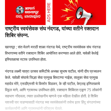
राष्ट्रीय स्वयंसेवक संघ नंदगड, यांच्या वतीने रक्तदान
शिबिर संपन्न.
दर 5 वर्षांनी, हे सर्वेक्षण करण्यात येते. आता होणारी ही 21 वी पशु गणना आहे. संपूर्ण
खानापूर ;‌ संत मेलगे मराठी शाळा नंदगड येथे, राष्ट्रीय स्वयंसेवक संघ नंदगड
राज्यात “प्रगणक” घरोघरी जाऊन माहिती गोळा करणार आहेत. खानापूर
विभागाच्या वतीने रक्तदान शिबिर आयोजित करण्यात आले होते. यावेळी केलेई
तालुक्यात सुमारे 19 प्रगणकांची नेमणूक करण्यात आली आहे. ग्रामीण भागासाठी,
इस्पितळाचा स्टाफ उपस्थित होता.
प्रत्येकी 4000 हजार घरांसाठी एक प्रगणक आणि शहरी भागातील 6000 हजार
नंदगड लक्ष्मी यात्रा उत्सव कमिटीचे अध्यक्ष सुभाष पाटील, यांनी दीप प्रज्वलन
घरांसाठी एक प्रगणक, अशी, शहरी आणि ग्रामीण भागासाठी मिळून, एकूण 20
केले. यावेळी संघाचे जिल्हा सेवा प्रमुख बिस्टाप्पा नाईक, तालुका सेवा प्रमुख
प्रगणक आणि चार पर्यवेक्षकांची नियुक्ती करण्यात आली आहे. त्यासाठी दिनांक 21
महादेव मोरे, एसडीएमसी चे किशोर बिडकर, के व्ही पाटील, केएलइ इस्पितळाचे
ऑगस्ट 2024 रोजी, खानापुरातील सर्व प्रगणक आणि पर्यवेक्षकांना बेळगाव येथील
विठ्ठल माने, आणि ग्रामस्थ उपस्थित होते. रक्तदान शिबिरात एकूण 75 लोकांनी
रयत भवन मध्ये मास्टर ट्रेनर्सद्वारे प्रशिक्षित केले गेले आहे. तालुक्यातील सर्व
सहभाग नोंदवला, त्यात उल्लेखनीय म्हणजे एक महिला देखील होती. हे शिबिर
शेतकऱ्यांनी, त्यांच्या दारात प्रगणक आल्यावर योग्य माहिती द्यावीत, असे आवाहनही
यशस्वी पार पाडण्यासाठी नंदगड च्या स्वयंसेवकांनी तसेच इतर हिंदू संगठणांच्या
डॉक्टर कोडगी यांनी यावेळी केले.
कार्यकर्त्यांनी आणि ग्रामस्थांनी परिश्रम घेतले.