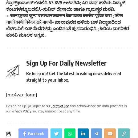
ಟ್ರಾನ್ಸ್‌ಫಾರ್ಮರ್ ಬದಲಿಸಿ 63 KVA ಅಳವಡಿಸಿ; 40 ವರ್ಷ ಹಳೆಯ ವಿದ್ಯುತ್
ಕಂಬಗಳನ್ನೂ ಬದಲಿಸಿ–ಸುನಿಲ್ ದೇಸಾಯಿ ಹಾಗೂ ಗ್ರಾಮಸ್ಥರ ಮನವಿ.
खानापूरच्या जुन्या बसस्थानकावरून बेळगावच्या बससेवा पूर्ववत करा ; ज्येष्ठ
नागरिकांची निवेदनाद्वारे मागणी- ಖಾನಾಪುರದ ಹಳೆಯ ಬಸ್ ನಿಲ್ದಾಣದಿಂದ
ಬೆಳಗಾವಿಗೆ ಬಸ್ ಸೇವೆಗಳನ್ನು ಎಂದಿನಂತೆ ಪುನರಾರಂಭಿಸಿ ; ಹಿರಿಯ ನಾಗರಿಕರ
ಮನವಿ ಮೂಲಕ ಆಗ್ರಹ.
Sign Up For Daily Newsletter
Be keep up! Get the latest breaking news delivered
straight to your inbox.
[mc4wp_form]
By signing up, you agree to our
Terms of Use
and acknowledge the data practices in
our
Privacy Policy
. You may unsubscribe at any time.
Facebook