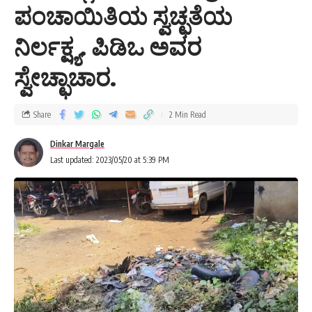
ಪಂಚಾಯಿತಿಯ ಸ್ವಚ್ಛತೆಯ
ನಿರ್ಲಕ್ಷ್ಯ. ಪಿಡಿಒ ಅವರ
ಸ್ವೇಚ್ಛಾಚಾರ.
Share
2 Min Read
Dinkar Margale
Last updated: 2023/05/20 at 5:39 PM