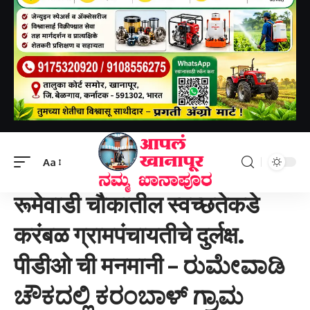
Aapal khanapur
>
खानापूर तालुका
>
रूमेवाडी चौकातील स्वच्छतेकडे करंबळ ग्रामपंचायतीचे दुर्लक्ष. पीडीओ ची मनमानी – ರುಮೇವಾಡಿ ಚೌಕದಲ್ಲಿ ಕರಂಬಾಳ್ ಗ್ರಾಮ ಪಂಚಾಯಿತಿಯ ಸ್ವಚ್ಛತೆಯ ನಿರ್ಲಕ್ಷ್ಯ. ಪಿಡಿಒ ಅವರ ಸ್ವೇಚ್ಛಾಚಾರ.
Aa
खानापूर तालुका
रूमेवाडी चौकातील स्वच्छतेकडे
करंबळ ग्रामपंचायतीचे दुर्लक्ष.
पीडीओ ची मनमानी – ರುಮೇವಾಡಿ
ಚೌಕದಲ್ಲಿ ಕರಂಬಾಳ್ ಗ್ರಾಮ