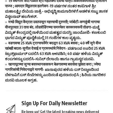
19 वर्षांनंतर काटगाळीत श्री महालक्ष्मी देवीची यात्रा-विकासकामांसाठी प्रशासन
सज्ज ; आमदार विठ्ठलराव हलगेकर-19 ವರ್ಷಗಳ ನಂತರ ಕಾಟಗಾಳಿ ಶ್ರೀ
ಮಹಾಲಕ್ಷ್ಮೀ ದೇವಿಯ ಜಾತ್ರೆ – ಅಭಿವೃದ್ಧಿ ಕಾಮಗಾರಿಗಳಿಗೆ ಆಡಳಿತ ಸಜ್ಜು; ಶಾಸಕ
ವಿಠ್ಠಲರಾವ್ ಹಲಗೇಕರ್.
मच्छे विद्युत केंद्रात उद्यापासून महत्त्वाची दुरुस्ती; जांबोटी-कणकुंबी भागाचा
वीजपुरवठा 31 तास बंद. लोडशेडिंगच्या समस्येवर कायमस्वरूपी तोडगा-ಮಚ್ಚೆ
ವಿದ್ಯುತ್ ಕೇಂದ್ರದಲ್ಲಿ ನಾಳೆಯಿಂದ ಮಹತ್ವದ ದುರಸ್ತಿ; ಜಾಂಬೋಟಿ– ಕಣಕುಂಬಿ
ಭಾಗದ ವಿದ್ಯುತ್ ಪೂರೈಕೆಯಲ್ಲಿ 31 ಗಂಟೆಗಳ ಕಾಲ ವ್ಯತ್ಯಯ.
वडगावचा 25 KVA ट्रान्सफॉर्मर बदलून 63 KVA बसवा ; 40 वर्षे जुने वीज
खांबही बदला-सुनील देसाई व ग्रामस्थांचे निवेदन- ವಡಗಾಂವ ಊರಿನ 25 KVA
ಟ್ರಾನ್ಸ್‌ಫಾರ್ಮರ್ ಬದಲಿಸಿ 63 KVA ಅಳವಡಿಸಿ; 40 ವರ್ಷ ಹಳೆಯ ವಿದ್ಯುತ್
ಕಂಬಗಳನ್ನೂ ಬದಲಿಸಿ–ಸುನಿಲ್ ದೇಸಾಯಿ ಹಾಗೂ ಗ್ರಾಮಸ್ಥರ ಮನವಿ.
खानापूरच्या जुन्या बसस्थानकावरून बेळगावच्या बससेवा पूर्ववत करा ; ज्येष्ठ
नागरिकांची निवेदनाद्वारे मागणी- ಖಾನಾಪುರದ ಹಳೆಯ ಬಸ್ ನಿಲ್ದಾಣದಿಂದ
ಬೆಳಗಾವಿಗೆ ಬಸ್ ಸೇವೆಗಳನ್ನು ಎಂದಿನಂತೆ ಪುನರಾರಂಭಿಸಿ ; ಹಿರಿಯ ನಾಗರಿಕರ
ಮನವಿ ಮೂಲಕ ಆಗ್ರಹ.
Sign Up For Daily Newsletter
Be keep up! Get the latest breaking news delivered