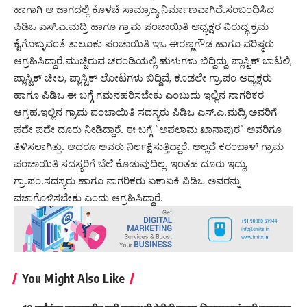
ಹಾಗಾಗಿ ಆ ಜಾಗದಲ್ಲಿ ಕೊಳಚೆ ಸಾಮ್ರಾಜ್ಯ ನಿರ್ಮಾಣವಾಗಿದೆ.ಸಂಬಂಧಿಸಿದ
ಪಿಡಿಒ ಎಸ್.ಎ.ಮದ್ರಿ ಹಾಗೂ ಗ್ರಾಮ ಪಂಚಾಯಿತಿ ಅಧ್ಯಕ್ಷರ ವಿರುದ್ಧ ಕ್ರಮ
ಕೈಗೊಳ್ಳುವಂತೆ ತಾಲೂಕು ಪಂಚಾಯಿತಿ ಇಒ ಈರಣ್ಣಗೌಡ ಹಾಗೂ ವರಿಷ್ಠರು
ಆಗ್ರಹಿಸಿದ್ದಾರೆ.ಮುಚ್ಚಿರುವ ಚರಂಡಿಯಲ್ಲಿ ಹುಳುಗಳು ಬಿದ್ದಿದ್ದು, ಪ್ಲಾಸ್ಟಿಕ್ ಬಾಟಲಿ,
ಪ್ಲಾಸ್ಟಿಕ್ ಚೀಲ, ಪ್ಲಾಸ್ಟಿಕ್ ಲೋಟಗಳು ಬಿದ್ದಿವೆ, ಕೂಡಲೇ ಗ್ರಾ.ಪಂ ಅಧ್ಯಕ್ಷರು
ಹಾಗೂ ಪಿಡಿಒ ಈ ಬಗ್ಗೆ ಗಮನಹರಿಸಬೇಕು ಎಂಬುದು ಇಲ್ಲಿನ ನಾಗರಿಕರ
ಆಗ್ರಹ.ಇಲ್ಲಿನ ಗ್ರಾಮ ಪಂಚಾಯಿತಿ ಸದಸ್ಯರು ಪಿಡಿಒ ಎಸ್.ಎ.ಮದ್ರಿ ಅವರಿಗೆ
ಪದೇ ಪದೇ ದೂರು ನೀಡಿದ್ದಾರೆ. ಈ ಬಗ್ಗೆ “ಅಪಲಾಮ ಖಾನಾಪುರ” ಅವರಿಗೂ
ತಿಳಿಸಲಾಗಿತ್ತು. ಆದರೂ ಅವರು ನಿರ್ಲಕ್ಷಿಸುತ್ತಿದ್ದಾರೆ. ಅಲ್ಲದೆ ಕರಂಬಾಳ್ ಗ್ರಾಮ
ಪಂಚಾಯಿತಿ ಸದಸ್ಯರಿಗೆ ಬೆಲೆ ಕೊಡುವುದಿಲ್ಲ. ಇಂತಹ ದೂರು ಇದ್ದು,
ಗ್ರಾ.ಪಂ.ಸದಸ್ಯರು ಹಾಗೂ ನಾಗರಿಕರು ಏಕಾಏಕಿ ಪಿಡಿಒ ಅವರನ್ನು
ವಜಾಗೊಳಿಸಬೇಕು ಎಂದು ಆಗ್ರಹಿಸಿದ್ದಾರೆ.
You Might Also Like