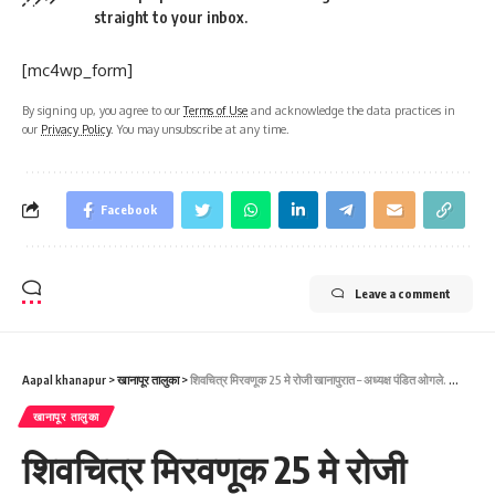
straight to your inbox.
[mc4wp_form]
By signing up, you agree to our
Terms of Use
and acknowledge the data practices in
our
Privacy Policy
. You may unsubscribe at any time.
Facebook
Leave a comment
Aapal khanapur
>
खानापूर तालुका
>
शिवचित्र मिरवणूक 25 मे रोजी खानापुरात – अध्यक्ष पंडित ओगले. ಮೇ 25 ರಂದು ಖಾನಾಪುರದಲ್ಲಿ ಶಿವಚಿತ್ರ ಮೆರವಣಿಗೆ – ಅಧ್ಯಕ್ಷ ಪಂಡಿತ್ ಓಗ್ಲೆ.
खानापूर तालुका
शिवचित्र मिरवणूक 25 मे रोजी