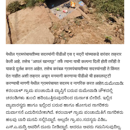
येथील ग्रामपंचायतीच्या सदस्यांनी पीडीओं एस ए मद्री यांच्याकडे वारंवार तक्रार
केली आहे. तसेच “‌आपलं खानापूर” तर्फे त्याना याची कल्पना दिली होती तरीही ते
याकडे दुर्लक्ष करत आहेत. तसेच करंबळ ग्रामपंचायतीच्या सदस्यांनाही ते किंमत
देत नाहीत अशी तक्रार असून मनमानी करणाऱ्या पीडीओ ची हकालपट्टी
करण्याची मागणी येथील ग्रामपंचायत सदस्य व नागरिक करत आहेत.ರುಮೇವಾಡಿ:
ಕರಂಬಾಳ್ ಗ್ರಾಮ ಪಂಚಾಯಿತಿ ವ್ಯಾಪ್ತಿಗೆ ಬರುವ ರುಮೇವಾಡಿ ಚೌಕದಲ್ಲಿ
ಚರಂಡಿಗಳು ತುಂಬಿ ಹರಿಯುತ್ತಿರುವುದರಿಂದ ದುರ್ನಾತ ಬೀರಿದೆ. ಇಲ್ಲಿನ
ವ್ಯಾಪಾರಸ್ಥರು ಹಾಗೂ ಇಲ್ಲಿಂದ ಬರುವ ಹಾಗೂ ಹೋಗುವ ನಾಗರಿಕರು
ದುರ್ವಾಸನೆ ಎದುರಿಸಬೇಕಾಗಿದೆ. ಕರಂಬಾಳ್ ಗ್ರಾಮ ಪಂಚಾಯಿತಿಗೆ ನಾಗರಿಕರು
ಹಲವು ಬಾರಿ ಮನವಿ ಸಲ್ಲಿಸಿದ್ದಾರೆ. ಅಲ್ಲದೇ ಗ್ರಾ.ಪಂ.ಸದಸ್ಯರು ಪಿಡಿಒ
ಎಸ್.ಎ.ಮದ್ರಿ ಅವರಿಗೆ ದೂರು ನೀಡಿದ್ದಾರೆ. ಆದರೂ ಅವರು ಗಮನಿಸುವುದಿಲ್ಲ.